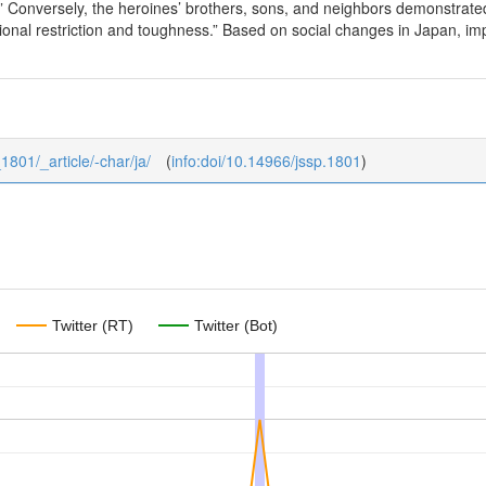
” Conversely, the heroines’ brothers, sons, and neighbors demonstrated
nal restriction and toughness.” Based on social changes in Japan, impl
_1801/_article/-char/ja/
(
info:doi/10.14966/jssp.1801
)
Twitter (RT)
Twitter (Bot)