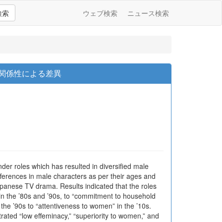
検索
ウェブ検索
ニュース検索
の関係性による差異
er roles which has resulted in diversified male
ferences in male characters as per their ages and
apanese TV drama. Results indicated that the roles
 in the ’80s and ’90s, to “commitment to household
the ’90s to “attentiveness to women” in the ’10s.
rated “low effeminacy,” “superiority to women,” and