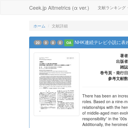
Ceek.jp Altmetrics (α ver.)
文献ランキング
ホーム
文献詳細
NHK連続テレビ小説に表
20
0
0
0
OA
著者
出版者
雑誌
巻号頁・発行日
参考文献数
There has been an increa
roles. Based on a nine-m
relationships with the h
of middle-aged men evolv
responsibility” in the ’0
Additionally, the heroin