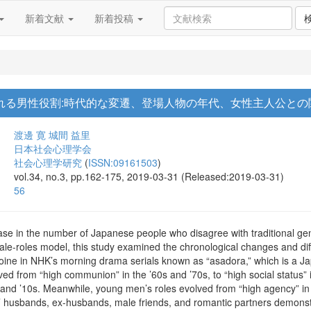
新着文献
新着投稿
れる男性役割:時代的な変遷、登場人物の年代、女性主人公と
渡邊 寛
城間 益里
日本社会心理学会
社会心理学研究
(
ISSN:09161503
)
vol.34, no.3, pp.162-175, 2019-03-31 (Released:2019-03-31)
56
se in the number of Japanese people who disagree with traditional gend
ale-roles model, this study examined the chronological changes and dif
eroine in NHK’s morning drama serials known as “asadora,” which is a J
ed from “high communion” in the ’60s and ’70s, to “high social status”
0s and ’10s. Meanwhile, young men’s roles evolved from “high agency” in 
es’ husbands, ex-husbands, male friends, and romantic partners demonst