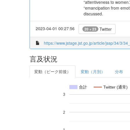
“attentiveness to women.
“emancipation from emotio
discussed.
2023-04-01 00:27:56
Twitter
20 + 23
https://www.jstage.jst.go.jp/article/jssp/34/3/34
言及状況
変動（ピーク前後）
変動（月別）
分布
合計
Twitter (通常)
3
2