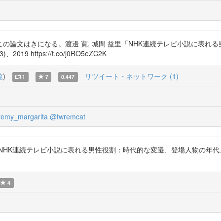
の論文はきになる。渡邊 寛, 城間 益里「NHK連続テレビ小説に表れ
https://t.co/j0RO5eZC2K
覧
)
リツイート・ネットワーク (1)
1
7
0.447
emy_margarita
@twremcat
 「NHK連続テレビ小説に表れる男性役割：時代的な変遷、登場人物の年
4