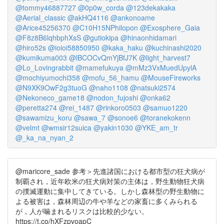
@tommy46887727
@0p0w_corda
@123dekakaka
@Aerial_classic
@akHQ4116
@ankonoame
@Arice45256370
@C10H15NPhilopon
@Exosphere_Gaia
@F8z8B6lqhbphXsS
@gutiokipa
@hinaonhidamari
@hiro52s
@ioioi58850950
@kaka_haku
@kuchinashi2020
@kumikuma003
@lBCOCvQmYjBfJ7K
@light_harvest7
@Lo_Lovingrabbit
@mamefukuya
@mMz3VxMuedUpylA
@mochiyumochi358
@mofu_56_hamu
@MouseFireworks
@N9XK9OwF2g3tuoG
@naho1108
@natsuki2574
@Nekoneco_game18
@nodon_fujoshi
@onka62
@peretta274
@rei_1487
@rinkoro0503
@samuo1220
@sawamizu_koru
@sawa_7
@sonoe6
@toranekokenn
@velmt
@wmsir12suica
@yakin1030
@YKE_am_tr
@_ka_na_nyan_2
@maricore_sade 参考＞先進諸国における都市型の狂犬病が
制覇され，近年欧米の狂犬病対策の主体は，野生動物狂犬病
の撲滅運動に集中してきている。しかし森林型の野生動物に
よる被害は，森林周辺の牛や羊などの家畜に多くみられる
が，人が噛まれるリスクは比較的少ない。
https://t.co/hXFzpvoapC