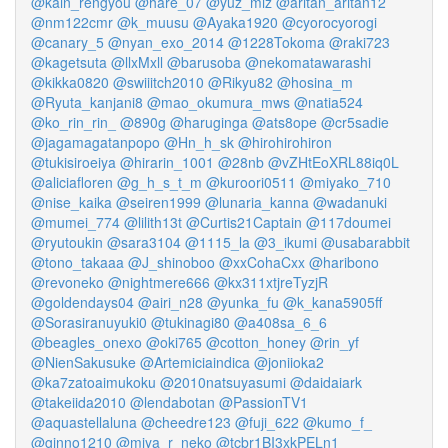
@kain_rengyou
@hare_07
@yuz_miz
@aritan_aritan12
@nm122cmr
@k_muusu
@Ayaka1920
@cyorocyorogi
@canary_5
@nyan_exo_2014
@1228Tokoma
@raki723
@kagetsuta
@llxMxll
@barusoba
@nekomatawarashi
@kikka0820
@swiiitch2010
@Rikyu82
@hosina_m
@Ryuta_kanjani8
@mao_okumura_mws
@natia524
@ko_rin_rin_
@890g
@haruginga
@ats8ope
@cr5sadie
@jagamagatanpopo
@Hn_h_sk
@hirohirohiron
@tukisiroeiya
@hirarin_1001
@28nb
@vZHtEoXRL88iq0L
@aliciafloren
@g_h_s_t_m
@kuroori0511
@miyako_710
@nise_kaika
@seiren1999
@lunaria_kanna
@wadanuki
@mumei_774
@lilith13t
@Curtis21Captain
@117doumei
@ryutoukin
@sara3104
@1115_la
@3_ikumi
@usabarabbit
@tono_takaaa
@J_shinoboo
@xxCohaCxx
@haribono
@revoneko
@nightmere666
@kx311xtjreTyzjR
@goldendays04
@airi_n28
@yunka_fu
@k_kana5905ff
@Sorasiranuyuki0
@tukinagi80
@a408sa_6_6
@beagles_onexo
@oki765
@cotton_honey
@rin_yf
@NienSakusuke
@Artemiciaindica
@joniioka2
@ka7zatoaimukoku
@2010natsuyasumi
@daidaiark
@takeiida2010
@lendabotan
@PassionTV1
@aquastellaluna
@cheedre123
@fuji_622
@kumo_f_
@ginno1210
@miya_r_neko
@tcbr1BI3xkPELn1