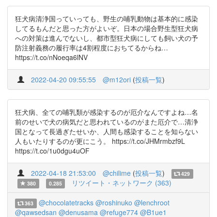
狂犬病清浄国っていっても、野生の哺乳動物は基本的に感染
してるもんだと思った方がよいぞ。日本の場合野生型狂犬病
への対策は進んでないし、都市型狂犬病にしても飼い犬の予
防注射義務の履行率は4割程度におちてるからね…
https://t.co/nNoeqa6lNV
2022-04-20 09:55:55
@m12ori
(
投稿一覧
)
狂犬病、全ての哺乳類が感染するのが厄介なんですよね…名
前のせいで犬の病気だと思われているのがまた厄介で…清浄
国となって長過ぎたせいか、人間も感染することを知らない
人もいたりするのが更にこう。 https://t.co/JHMrmbzf9L
https://t.co/1u0dgu4uOF
2022-04-18 21:53:00
@chilime
(
投稿一覧
)
429
リツイート・ネットワーク (363)
380
0.285
@chocolatetracks
@roshinuko
@lenchroot
363
@qawsedsan
@denusama
@refuge774
@B1ue1