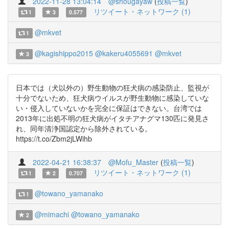
2022-11-28 13:04:14
@shougayaw
(
投稿一覧
)
リツイート・ネットワーク (1)
1
3
0.577
@mkvet
1
@kagishippo2015
@kakeru4055691
@mkvet
3
日本では（犬以外の）野生動物の狂犬病の感染防止、監視が
十分でないため、狂犬病ウイルスが野生動物に感染していな
い・侵入していないかを完全に保証はできない。台湾では
2013年に出処不明の狂犬病がイタチアナグマ130匹に発見さ
れ、同年清浄国認定から除外されている。
https://t.co/Zbm2jLWihb
2022-04-21 16:38:37
@Mofu_Master
(
投稿一覧
)
リツイート・ネットワーク (1)
1
2
0.707
@towano_yamanako
1
@mimachi
@towano_yamanako
2