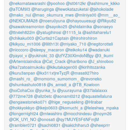
@nekomatawarashi
@poohoo
@st0612kr
@ashimure_kikko
@aTOM9I3
@haruginga
@iewokatazuketai
@jshokolade
@mako_nui
@mao_okumura_mws
@miiniya00
@mm__ao_
@NEKOUMA28
@noeru0yuna
@ohayouuesugi
@Rikyu82
@sawakreamonion
@sayoko25
@shidaimika
@sonaeyo
@ttn4eh822m
@yatugihirosi
@1115_la
@ashitaharelu1
@chikaku003
@Curtis21Captain
@hirohirohiron
@kikyou_mi1006
@lilith13t
@miyako_710
@negitorotteli
@nicccoro
@sleepy_macaron
@teikoku14
@wadanuki
@yayoi_v
@yukinoki_33
@zfYZ30XlmdoNBgy
@3_ikumi
@Artemiciaindica
@Cat_Crack
@haribono
@J_shinoboo
@ka7zatoaimukoku
@kikutakagen00
@kirihitozanka
@kuru3anpan
@kx311xtjreTyzjR
@masa927hiro
@mashi_ro_
@momomo_sumomom_
@revoneko
@shunkashuto0818
@s_amsdi_a
@TB_Kowloon
@xxCohaCxx
@yunka_fu
@yuurayuma
@37lalalaxxx
@772me728
@aliz0etc
@aonami0212
@aquastellaluna
@engawatoneko071
@hige_neguseking
@Hirabar
@hokkyokkyo
@ikejo0603
@komuchi_a
@leleshwa_mpaka
@longernight24
@miwashiro
@mocchindesu
@noym26
@OK_UYI_NO
@onosati
@qy7MUYE5F6NFmjM
@rambler0721
@sachi0831
@sakichiharu3
@sheeprrr