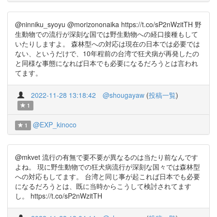
@ninniku_syoyu @morizononaika https://t.co/sP2nWzitTH 野
生動物での流行が深刻な国では野生動物への経口接種もして
いたりしますよ。 森林型への対応は現在の日本では必要では
ない、というだけで、10年程前の台湾で狂犬病が再発したの
と同様な事態になれば日本でも必要になるだろうとは言われ
てます。
2022-11-28 13:18:42
@shougayaw
(
投稿一覧
)
1
@EXP_kinoco
1
@mkvet 流行の有無で要不要が異なるのは当たり前なんです
よね。 現に野生動物での狂犬病流行が深刻な国々では森林型
への対応もしてます。 台湾と同じ事が起これば日本でも必要
になるだろうとは、既に当時からこうして検討されてます
し。 https://t.co/sP2nWzitTH