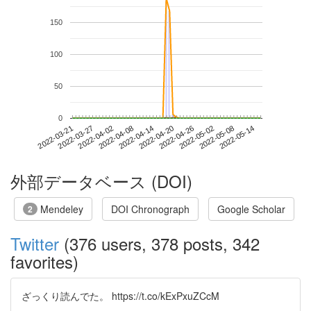
150
100
50
0
2022-05-08
2022-03-21
2022-04-08
2022-04-26
2022-05-14
2022-03-27
2022-04-14
2022-05-02
2022-04-02
2022-04-20
外部データベース (DOI)
Mendeley
DOI Chronograph
Google Scholar
2
Twitter
(376 users, 378 posts, 342
favorites)
ざっくり読んでた。 https://t.co/kExPxuZCcM