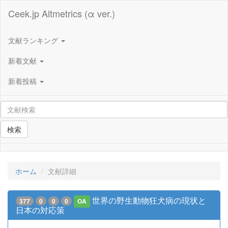
Ceek.jp Altmetrics (α ver.)
文献ランキング
新着文献
新着投稿
検索
ホーム
文献詳細
世界の野生動物狂犬病の現状と
377
0
0
0
OA
日本の対応策