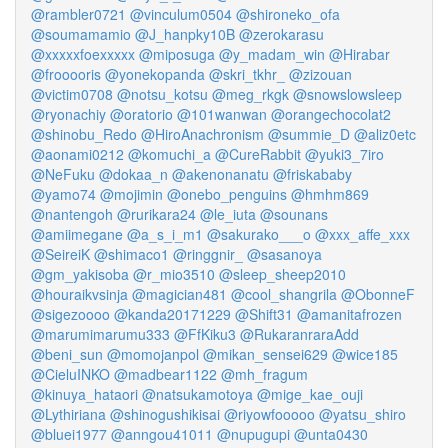
@rambler0721
@vinculum0504
@shironeko_ofa
@soumamamio
@J_hanpky10B
@zerokarasu
@xxxxxfoexxxxx
@miposuga
@y_madam_win
@Hirabar
@frooooris
@yonekopanda
@skri_tkhr_
@zizouan
@victim0708
@notsu_kotsu
@meg_rkgk
@snowslowsleep
@ryonachiy
@oratorio
@101wanwan
@orangechocolat2
@shinobu_Redo
@HiroAnachronism
@summie_D
@aliz0etc
@aonami0212
@komuchi_a
@CureRabbit
@yuki3_7iro
@NeFuku
@dokaa_n
@akenonanatu
@friskababy
@yamo74
@mojimin
@onebo_penguins
@hmhm869
@nantengoh
@rurikara24
@le_iuta
@sounans
@amiimegane
@a_s_i_m1
@sakurako___o
@xxx_affe_xxx
@SeireiK
@shimaco1
@ringgnir_
@sasanoya
@gm_yakisoba
@r_mio3510
@sleep_sheep2010
@houraikvsinja
@magician481
@cool_shangrila
@ObonneF
@sigezoooo
@kanda20171229
@Shift31
@amanitafrozen
@marumimarumu333
@FfKiku3
@RukaranraraAdd
@beni_sun
@momojanpol
@mikan_sensei629
@wice185
@CieluINKO
@madbear1122
@mh_fragum
@kinuya_hataori
@natsukamotoya
@mige_kae_ouji
@Lythiriana
@shinogushikisai
@riyowfooooo
@yatsu_shiro
@bluei1977
@anngou41011
@nupugupi
@unta0430