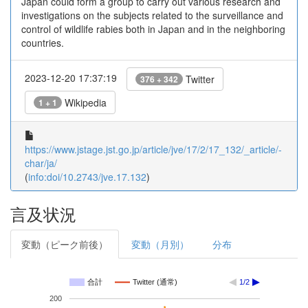
Japan could form a group to carry out various research and
investigations on the subjects related to the surveillance and
control of wildlife rabies both in Japan and in the neighboring
countries.
2023-12-20 17:37:19
Twitter
376 + 342
Wikipedia
1 + 1
https://www.jstage.jst.go.jp/article/jve/17/2/17_132/_article/-
char/ja/
(
info:doi/10.2743/jve.17.132
)
言及状況
変動（ピーク前後）
変動（月別）
分布
合計
Twitter (通常)
1/2
200