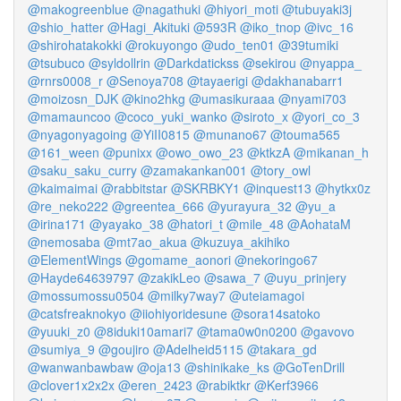
@makogreenblue
@nagathuki
@hiyori_moti
@tubuyaki3j
@shio_hatter
@Hagi_Akituki
@593R
@iko_tnop
@ivc_16
@shirohatakokki
@rokuyongo
@udo_ten01
@39tumiki
@tsubuco
@syldollrin
@Darkdatickss
@sekirou
@nyappa_
@rnrs0008_r
@Senoya708
@tayaerigi
@dakhanabarr1
@moizosn_DJK
@kino2hkg
@umasikuraaa
@nyami703
@mamauncoo
@coco_yuki_wanko
@siroto_x
@yori_co_3
@nyagonyagoing
@YiII0815
@munano67
@touma565
@161_ween
@punixx
@owo_owo_23
@ktkzA
@mikanan_h
@saku_saku_curry
@zamakankan001
@tory_owl
@kaimaimai
@rabbitstar
@SKRBKY1
@inquest13
@hytkx0z
@re_neko222
@greentea_666
@yurayura_32
@yu_a
@irina171
@yayako_38
@hatori_t
@mile_48
@AohataM
@nemosaba
@mt7ao_akua
@kuzuya_akihiko
@ElementWings
@gomame_aonori
@nekoringo67
@Hayde64639797
@zakikLeo
@sawa_7
@uyu_prinjery
@mossumossu0504
@milky7way7
@uteiamagoi
@catsfreaknokyo
@iiohiyoridesune
@sora14satoko
@yuuki_z0
@8iduki10amari7
@tama0w0n0200
@gavovo
@sumiya_9
@goujiro
@Adelheid5115
@takara_gd
@wanwanbawbaw
@oja13
@shinikake_ks
@GoTenDrill
@clover1x2x2x
@eren_2423
@rabiktkr
@Kerf3966