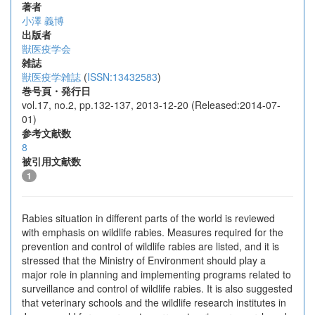
著者
小澤 義博
出版者
獣医疫学会
雑誌
獣医疫学雑誌
(
ISSN:13432583
)
巻号頁・発行日
vol.17, no.2, pp.132-137, 2013-12-20 (Released:2014-07-
01)
参考文献数
8
被引用文献数
1
Rabies situation in different parts of the world is reviewed
with emphasis on wildlife rabies. Measures required for the
prevention and control of wildlife rabies are listed, and it is
stressed that the Ministry of Environment should play a
major role in planning and implementing programs related to
surveillance and control of wildlife rabies. It is also suggested
that veterinary schools and the wildlife research institutes in