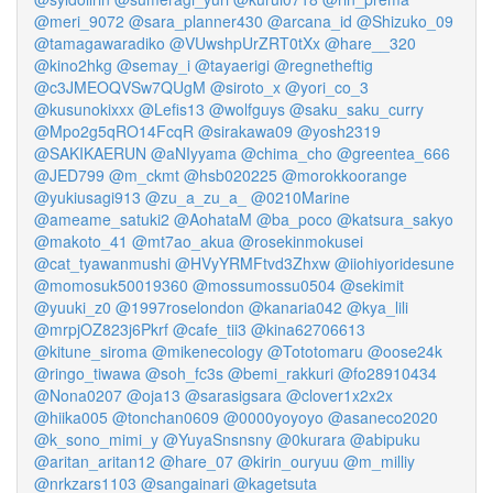
@meri_9072
@sara_planner430
@arcana_id
@Shizuko_09
@tamagawaradiko
@VUwshpUrZRT0tXx
@hare__320
@kino2hkg
@semay_i
@tayaerigi
@regnetheftig
@c3JMEOQVSw7QUgM
@siroto_x
@yori_co_3
@kusunokixxx
@Lefis13
@wolfguys
@saku_saku_curry
@Mpo2g5qRO14FcqR
@sirakawa09
@yosh2319
@SAKIKAERUN
@aNIyyama
@chima_cho
@greentea_666
@JED799
@m_ckmt
@hsb020225
@morokkoorange
@yukiusagi913
@zu_a_zu_a_
@0210Marine
@ameame_satuki2
@AohataM
@ba_poco
@katsura_sakyo
@makoto_41
@mt7ao_akua
@rosekinmokusei
@cat_tyawanmushi
@HVyYRMFtvd3Zhxw
@iiohiyoridesune
@momosuk50019360
@mossumossu0504
@sekimit
@yuuki_z0
@1997roselondon
@kanaria042
@kya_lili
@mrpjOZ823j6Pkrf
@cafe_tii3
@kina62706613
@kitune_siroma
@mikenecology
@Tototomaru
@oose24k
@ringo_tiwawa
@soh_fc3s
@bemi_rakkuri
@fo28910434
@Nona0207
@oja13
@sarasigsara
@clover1x2x2x
@hiika005
@tonchan0609
@0000yoyoyo
@asaneco2020
@k_sono_mimi_y
@YuyaSnsnsny
@0kurara
@abipuku
@aritan_aritan12
@hare_07
@kirin_ouryuu
@m_milliy
@nrkzars1103
@sangainari
@kagetsuta