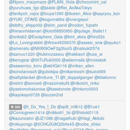
@Nyoro_mazymaze
@PLAIN_Viola
@chocomint_cat
@yuruhuwa_fgo
@jia4de
@Rei_AoAkaTokyo
@tenkyoh_vajra
@touya1080
@9ueen_Alice
@sayryou_kon
@YUKI_OTAKE
@kogumabbs
@orangepul
@ebifry_shippo02
@shin_pand
@nodon_fujoshi
@hinaonhidamari
@ioioi58850950
@qulage_8tails11
@onka62
@Exosphere_Gaia
@kmt_akira
@hiro52s
@Lo_Lovingrabbit
@Arice45256370
@asasio_snw
@ayuko1
@amenatu
@N9XK9OwF2g3tuoG
@natsuki2574
@samuo1220
@tukinozassou
@hakkaori
@usa_ai
@kerogear
@00TuRuk0000
@adamnails
@mosskok
@sawamizu_koru
@akHQ4116
@mikan_alien
@sonotanosolt
@gutiokipa
@mikarinoshi
@suira589
@saftyblanket
@mitune_TI
@t_doppelganger
@kitakonno
@velmt
@sonoe6
@nazomekuN
@nikoichi_rinko
@yastomohalumisa
@kasetonote
@rinkoro0503
@kayokayo0728
@suzan2nd
@I_Do_Yes_I_Do
@spilt_milk12
@B1ue1
300
@Comicgreen1414
@nikko81_fsi
@Shiduki0119
@kazunosinn
@JZ108b
@nagathuki
@Hagi_Akituki
@rokuyongo
@2ChKJXJ8Q2b0e4S
@ooba_shiso
@syldollrin
@sumeragi_yuri
@kurui0718
@rin_prema