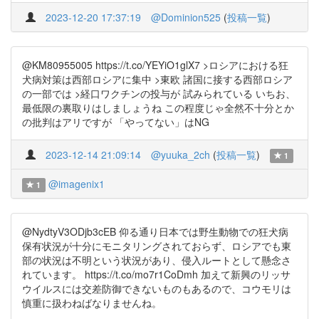
2023-12-20 17:37:19
@Dominion525
(
投稿一覧
)
@KM80955005 https://t.co/YEYiO1glX7 >ロシアにおける狂
犬病対策は西部ロシアに集中 >東欧 諸国に接する西部ロシア
の一部では >経口ワクチンの投与が 試みられている いちお、
最低限の裏取りはしましょうね この程度じゃ全然不十分とか
の批判はアリですが 「やってない」はNG
2023-12-14 21:09:14
@yuuka_2ch
(
投稿一覧
)
1
@imagenix1
1
@NydtyV3ODjb3cEB 仰る通り日本では野生動物での狂犬病
保有状況が十分にモニタリングされておらず、ロシアでも東
部の状況は不明という状況があり、侵入ルートとして懸念さ
れています。 https://t.co/mo7r1CoDmh 加えて新興のリッサ
ウイルスには交差防御できないものもあるので、コウモリは
慎重に扱わねばなりませんね。