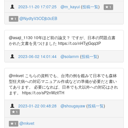
2023-11-20 17:07:25
@m_kayui
(
投稿一覧
)
1
@NydtyV3ODjb3cEB
1
@asaji_1130 10年ほど前の論文？ ですが、日本の問題点書
かれた文書を見つけました https://t.co/nHTyjGqq3P
2023-06-02 14:01:44
@solamm
(
投稿一覧
)
@mkvet こちらの資料でも、台湾の例を鑑みて日本でも森林
型狂犬病への対応マニュアル作成などの準備が必要だと書い
てあります。 必要になれば、日本でも犬以外への対応はされ
ます。 https://t.co/sP2nWzitTH
2023-01-22 00:48:28
@shougayaw
(
投稿一覧
)
1
@mkvet
1