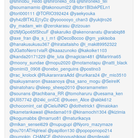
@shinobu_Redo
@shironeko_ofa
@shironeko_tei
@soumamamio
@takonoumi22
@tcbr1BI3xkPELn1
@tori000111
@TORIO392424
@yaekyouka
@yh4zBfTKLEj1yDz
@yoooooyo_chan3
@yukijiro26
@y_madam_win
@zerokarasu
@zizouan
@2MjiGpo65fShcuF
@akaruiko
@akenonanatu
@arabiq88
@axe_fran
@a_s_i_m1
@DecoBocoo
@gm_yakisoba
@hanakusukusu367
@hirataitaisho
@i_maki89952322
@JGattoNero1viaR
@kaaazunoko
@kakoike1103
@kanda20171229
@le_iuta
@magician481
@Maririna65
@moony_sundae
@mopu2020
@motamotapu
@natti_black
@omimi3_0908
@onebo_penguins
@postino3
@rac_krolock
@RukaranraraAdd
@rurikara24
@r_mio3510
@sakuyamaron
@sasanoya
@sa_sano_mogu
@SeireiK
@sinatoharu
@sleep_sheep2010
@soramameten
@sounans
@tachibana_RR
@tomoharuru
@uesama_ken
@UII57742
@24ki_onICE
@9ueen_Alice
@akbk612
@chocomint_cat
@CieluINKO
@dothetrick1
@imaiokan
@kametankawaii
@kedama019
@kinamochi1304
@kizimia
@kogumabbs
@marruo81
@maturikacya
@mikan_sensei629
@nupugupi
@Nyoro_mazymaze
@ou701ATHqlrieaI
@papillon130
@popoponopo214
@pumpkin_CHANCE
@shinogushikisai
@smilesaki