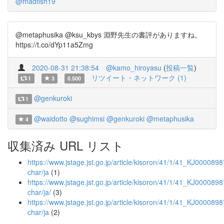
@madfish19
@metaphusika @ksu_kbys 淵野先生の書評がありますね。
https://t.co/dYp11a5Zmg
2020-08-31 21:38:54
@kamo_hiroyasu
(
投稿一覧
)
リツイート・ネットワーク (1)
1
3
0.500
@genkuroki
1
@waidotto
@sughimsi
@genkuroki
@metaphusika
4
収集済み URL リスト
https://www.jstage.jst.go.jp/article/kisoron/41/1/41_KJ0000898
char/ja
(1)
https://www.jstage.jst.go.jp/article/kisoron/41/1/41_KJ0000898
char/ja/
(3)
https://www.jstage.jst.go.jp/article/kisoron/41/1/41_KJ000089
char/ja
(2)