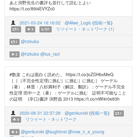
あと渕野先生の書評も並行して読むとよい
https://t.co/89i4EVYZc0
2021-03-24 16:16:02
@Alwe_Logic
(
投稿一覧
)
リツイート・ネットワーク (1)
1
3
0.707
@rizkubo
1
@rizkubo
@tus_rscl
2
#数楽 これは面白く読めた。 https://t.co/joZDHbxMeQ
［［［不完全性定理に挑む］に挑む］に挑む］ ゲーデル
（著），林晋・八杉満利子（解説、翻訳）：ゲーデル不完全
性定理 田中一之（著）：ゲーデルに挑む 証明不可能なこと
の証明 (辛口)書評 渕野昌 2013 https://t.co/nWf4r0e83h
2020-08-31 22:37:28
@genkuroki
(
投稿一覧
)
1
リツイート・ネットワーク
4
@genkuroki
@sughimsi
@now_n_a_young
4