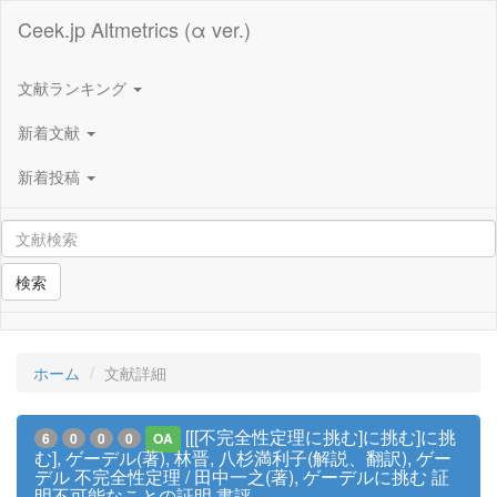
Ceek.jp Altmetrics (α ver.)
文献ランキング
新着文献
新着投稿
検索
ホーム
文献詳細
[[[不完全性定理に挑む]に挑む]に挑
6
0
0
0
OA
む], ゲーデル(著), 林晋, 八杉満利子(解説、翻訳), ゲー
デル 不完全性定理 / 田中一之(著), ゲーデルに挑む 証
明不可能なことの証明 書評