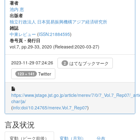
著者
池内 恵
出版者
独立行政法人 日本貿易振興機構アジア経済研究所
雑誌
中東レビュー
(
ISSN:21884595
)
巻号頁・発行日
vol.7, pp.29-33, 2020 (Released:2020-03-27)
2023-11-29 07:24:26
はてなブックマーク
2
Twitter
123 + 141
https://www.jstage.jst.go.jp/article/merev/7/0/7_Vol.7_Rep07/_arti
char/ja/
(
info:doi/10.24765/merev.Vol.7_Rep07
)
言及状況
変動（ピーク前後）
変動（月別）
分布