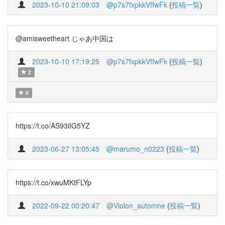
2023-10-10 21:09:03
@p7s7fxpkkVfIwFk
(
投稿一覧
)
@amisweetheart じゃあ中国は
2023-10-10 17:19:25
@p7s7fxpkkVfIwFk
(
投稿一覧
)
2
0
https://t.co/AS93iIG5YZ
2023-06-27 13:05:45
@marumo_n0223
(
投稿一覧
)
https://t.co/xwuMKtFLYp
2022-09-22 00:20:47
@Violon_automne
(
投稿一覧
)