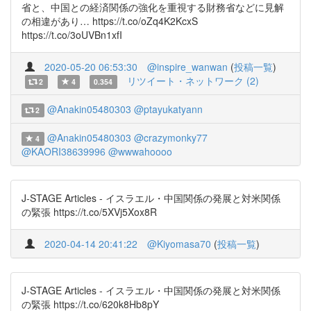
省と、中国との経済関係の強化を重視する財務省などに見解
の相違があり… https://t.co/oZq4K2KcxS
https://t.co/3oUVBn1xfI
2020-05-20 06:53:30
@inspire_wanwan
(
投稿一覧
)
リツイート・ネットワーク (2)
2
4
0.354
@Anakin05480303
@ptayukatyann
2
@Anakin05480303
@crazymonky77
4
@KAORI38639996
@wwwahoooo
J-STAGE Articles - イスラエル・中国関係の発展と対米関係
の緊張 https://t.co/5XVj5Xox8R
2020-04-14 20:41:22
@Kiyomasa70
(
投稿一覧
)
J-STAGE Articles - イスラエル・中国関係の発展と対米関係
の緊張 https://t.co/620k8Hb8pY