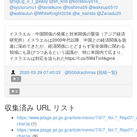
@SgCg_o_t_galaxy
@sh_knd
@sorasouyo16_
@syuturumu1
@tanisikune
@toshima59
@wakeup0510
@wakisulun
@WhiteKnight2036
@w_kishida
@Zanadu20
イスラエル・中国関係の発展と対米関係の緊張（アジア経済
研究所）イスラエルは2000年代以降、中国との経済関係を急
速に深めてきたが、経済関係にとどまらず安全保障に関わる
領域にも及びつつあるという認識が、特に米国内で広まり、
イスラエルは対応を迫られたhttps://t.co/5W4Tmhkgm4
2020-03-29 07:40:03
@500drachmas
(
投稿一覧
)
1
0
収集済み URL リスト
https://www.jstage.jst.go.jp/article/merev/7/0/7_Vol.7_Rep07/_a
char/ja
(1)
https://www.jstage.jst.go.jp/article/merev/7/0/7_Vol.7_Rep07/_a
char/ja/
(9)