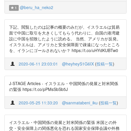
@beru_ha_neko2
1
下記、閲覧したのは記事の概要のみだが、イスラエルは貿易
面で中国に取引を大きくしてもらう代わりに、自国の港湾建
設に中国を招致したように読める。 当然、アメリカが反発。
イスラエルは、アメリカと安全保障面で疎遠になったところ
を、イランにゴールされないか？ https://t.co/uHYdKUBTw0
2020-06-11 23:03:01
@heyheyS1G6IX
(
投稿一覧
)
J-STAGE Articles - イスラエル・中国関係の発展と対米関係
の緊張 https://t.co/pPMsSbSb5J
2020-05-25 11:33:20
@sanmatabeni_iku
(
投稿一覧
)
イスラエル・中国関係の発展と対米関係の緊張 米国との外
交・安全保障上の関係悪化を恐れる国家安全保障会議や外務