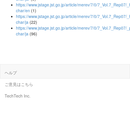
https://www.jstage.jst.go.jp/article/merev/7/0/7_Vol.7_Rep07/_
char/en
(1)
https://www.jstage.jst.go.jp/article/merev/7/0/7_Vol.7_Rep07/_
char/ja
(22)
https://www.jstage.jst.go.jp/article/merev/7/0/7_Vol.7_Rep07/_
char/ja
(96)
ヘルプ
ご意見はこちら
TechTech Inc.