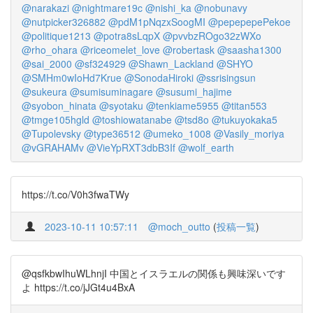
@narakazi
@nightmare19c
@nishi_ka
@nobunavy
@nutpicker326882
@pdM1pNqzxSoogMI
@pepepepePekoe
@politique1213
@potra8sLqpX
@pvvbzROgo32zWXo
@rho_ohara
@riceomelet_love
@robertask
@saasha1300
@sai_2000
@sf324929
@Shawn_Lackland
@SHYO
@SMHm0wIoHd7Krue
@SonodaHiroki
@ssrisingsun
@sukeura
@sumisuminagare
@susumi_hajime
@syobon_hinata
@syotaku
@tenkiame5955
@titan553
@tmge105hgld
@toshiowatanabe
@tsd8o
@tukuyokaka5
@Tupolevsky
@type36512
@umeko_1008
@Vasily_moriya
@vGRAHAMv
@VieYpRXT3dbB3If
@wolf_earth
https://t.co/V0h3fwaTWy
2023-10-11 10:57:11
@moch_outto
(
投稿一覧
)
@qsfkbwIhuWLhnjI 中国とイスラエルの関係も興味深いです
よ https://t.co/jJGt4u4BxA