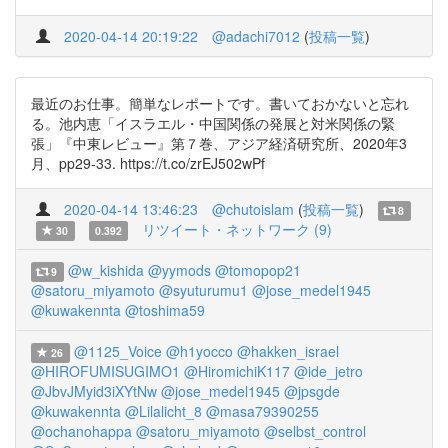
2020-04-14 20:19:22
@adachi7012
(
投稿一覧
)
最近のお仕事。簡単なレポートです。書いておかないと忘れ
る。池内恵「イスラエル・中国関係の発展と対米関係の緊
張」『中東レビュー』第７巻、アジア経済研究所、2020年3
月、pp29-33. https://t.co/zrEJ502wPf
2020-04-14 13:46:23
@chutoislam
(
投稿一覧
)
8
リツイート・ネットワーク (9)
30
0.392
@w_kishida
@yymods
@tomopop21
9
@satoru_miyamoto
@syuturumu1
@jose_medel1945
@kuwakennta
@toshima59
@1125_Voice
@h1yocco
@hakken_israel
26
@HIROFUMISUGIMO1
@HiromichiK117
@ide_jetro
@JbvJMyid3iXYtNw
@jose_medel1945
@jpsgde
@kuwakennta
@Lilalicht_8
@masa79390255
@ochanohappa
@satoru_miyamoto
@selbst_control