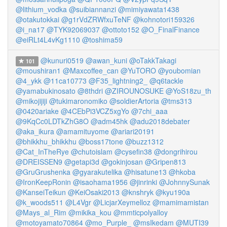
@lithium_vodka
@suibiannanzi
@mimiyawata1438
@otakutokkai
@g1rVdZRWfxuTeNF
@kohnotori159326
@i_na17
@TYK92069037
@ottoto152
@O_FinalFinance
@eiRLt4L4vKg1110
@toshima59
@kunuri0519
@awan_kuni
@oTakkTakagi
101
@moushiran1
@Maxcoffee_can
@YuTORO
@youbomian
@4_ykk
@11ca10773
@F35_lightning2_
@q6tackle
@yamabukinosato
@8thdri
@ZIROUNOSUKE
@YoS18zu_th
@mikojijiji
@tukimaronomiko
@soldierArtoria
@tms313
@0420ariake
@4CEbPi3VCZ5xgYo
@7chi_aaa
@9KqCc0LDTkZhG8O
@adm45hk
@adu2018debater
@aka_ikura
@amamituyome
@ariari20191
@bhikkhu_bhikkhu
@boss17tone
@buzz1312
@Cat_InTheRye
@chutoislam
@cysefin38
@dongrihirou
@DREISSEN9
@getapi3d
@gokinjosan
@Gripen813
@GruGrushenka
@gyarakutelika
@hisatune13
@hkoba
@IronKeepRonin
@isaohama1956
@jinrinki
@JohnnySunak
@KanseiTeikun
@KeiOsaki2013
@knshryk
@kyu190a
@k_woods511
@L4Vgr
@LicjarXeymelloz
@mamimamistan
@Mays_al_Rim
@mikika_kou
@mmticpolyalloy
@motoyamato70864
@mo_Purple_
@msIkedam
@MUTI39