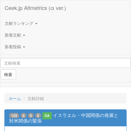
Ceek.jp Altmetrics (α ver.)
文献ランキング
新着文献
新着投稿
検索
ホーム
文献詳細
イスラエル・中国関係の発展と
125
0
0
0
OA
対米関係の緊張