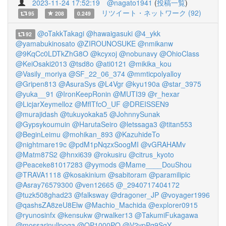
2023-11-24 17:52:19
@nagato1941
(
投稿一覧
)
リツイート・ネットワーク (92)
95
208
0.249
@oTakkTakagi
@hawaigasuki
@4_ykk
92
@yamabukinosato
@ZIROUNOSUKE
@nmikanw
@9KqCc0LDTkZhG8O
@kcyxoj
@nobunavy
@OhioClass
@KeiOsaki2013
@tsd8o
@ati0121
@mikika_kou
@Vasily_moriya
@SF_22_06_374
@mmticpolyalloy
@Gripen813
@AsuraSys
@L4Vgr
@kyu190a
@star_3975
@yuka__91
@IronKeepRonin
@MUTI39
@r_hexar
@LicjarXeymelloz
@MflTfcO_UF
@DREISSEN9
@murajidash
@tukuyokaka5
@JohnnySunak
@Gypsykoumuin
@HarutaSeiro
@letssaga3
@titan553
@BeginLeimu
@mohikan_893
@KazuhideTo
@nightmare19c
@pdM1pNqzxSoogMI
@vGRAHAMv
@Matm87S2
@hnxi639
@rokusiru
@citrus_kyoto
@Peaceke81017283
@yymods
@Mame____DouShou
@TRAVA1118
@kosakinium
@sabitoram
@paramilipic
@Asray76579300
@ven12665
@_2940717404172
@tuzk508ghad23
@falksway
@dragoner_JP
@voyager1996
@qashsZA8zeU8Elw
@Machio_Machida
@explorer0915
@ryunosinfx
@kensukw
@rwalker13
@TakumiFukagawa
@mossarinullpoga
@QP1000PQ
@V2ypPq9SqY