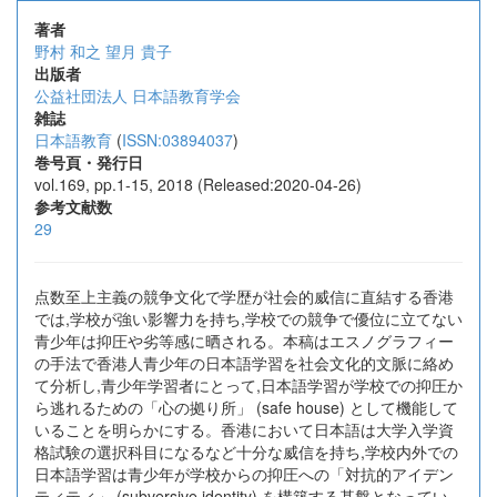
著者
野村 和之
望月 貴子
出版者
公益社団法人 日本語教育学会
雑誌
日本語教育
(
ISSN:03894037
)
巻号頁・発行日
vol.169, pp.1-15, 2018 (Released:2020-04-26)
参考文献数
29
点数至上主義の競争文化で学歴が社会的威信に直結する香港
では,学校が強い影響力を持ち,学校での競争で優位に立てない
青少年は抑圧や劣等感に晒される。本稿はエスノグラフィー
の手法で香港人青少年の日本語学習を社会文化的文脈に絡め
て分析し,青少年学習者にとって,日本語学習が学校での抑圧か
ら逃れるための「心の拠り所」 (safe house) として機能して
いることを明らかにする。香港において日本語は大学入学資
格試験の選択科目になるなど十分な威信を持ち,学校内外での
日本語学習は青少年が学校からの抑圧への「対抗的アイデン
ティティ」 (subversive identity) を構築する基盤となってい