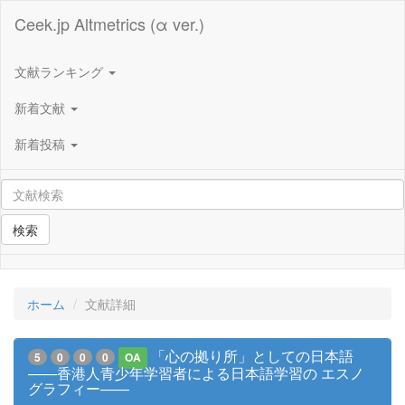
Ceek.jp Altmetrics (α ver.)
文献ランキング
新着文献
新着投稿
検索
ホーム
文献詳細
「心の拠り所」としての日本語
5
0
0
0
OA
――香港人青少年学習者による日本語学習の エスノ
グラフィー――