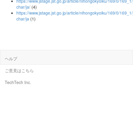
https://www.jstage.jst.go.jp/article/nihongokyoiku/169/0/169_1/_
char/ja/
(4)
https://www.jstage.jst.go.jp/article/nihongokyoiku/169/0/169_1/
char/ja
(1)
ヘルプ
ご意見はこちら
TechTech Inc.