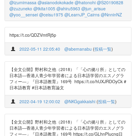
@izumimassa
@asianodokokade
@hatonohi
@S20190828
@zuzuneko
@tkita1005
@ahiru5963
@jun_arisue
@yoo__sensei
@ceisu1975
@LearnJP_Cairns
@NnninNZ
https://t.co/QDZVmtRj5p
2022-05-11 22:05:40
@abemanabu
(
投稿一覧
)
【全文公開】野村和之他（2018）「「心の拠り所」としての
日本語―香港人青少年学習者による日本語学習のエスノグラ
フィー―」『日本語教育』169号 https://t.co/hUXJRDOyCk #
日本語教育 #日本語教育論文
2022-04-19 12:00:02
@NKGgakkaishi
(
投稿一覧
)
【全文公開】野村和之他（2018）「「心の拠り所」としての
日本語―香港人青少年学習者による日本語学習のエスノグラ
フィー―」『日本語教育』169号 https://t.co/GLhnPIucnq日