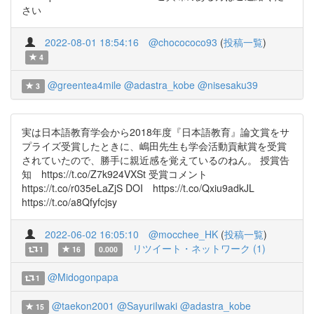
さい
2022-08-01 18:54:16
@chocococo93
(
投稿一覧
)
4
@greentea4mile
@adastra_kobe
@nisesaku39
3
実は日本語教育学会から2018年度『日本語教育』論文賞をサ
プライズ受賞したときに、嶋田先生も学会活動貢献賞を受賞
されていたので、勝手に親近感を覚えているのねん。 授賞告
知 https://t.co/Z7k924VXSt 受賞コメント
https://t.co/r035eLaZjS DOI https://t.co/Qxiu9adkJL
https://t.co/a8Qfyfcjsy
2022-06-02 16:05:10
@mocchee_HK
(
投稿一覧
)
リツイート・ネットワーク (1)
1
16
0.000
@Midogonpapa
1
@taekon2001
@SayuriIwaki
@adastra_kobe
15