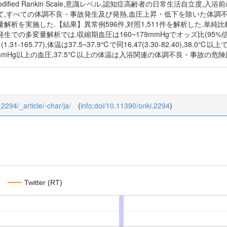
odified Rankin Scale,意識レベル,認知症高齢者の日常生活自立度
て,すべての体調不良・事故発生及び発熱,血圧上昇・低下を除いた体調
解析を実施した.【結果】異常例596件,対照1,511件を解析した.単純
の多変量解析では,収縮期血圧は160~179mmHgでオッズ比(95%信頼区間)
(1.31-165.77),体温は37.5~37.9℃で同16.47(3.30-82.40),38.
0mmHg以上の血圧,37.5℃以上の体温は入浴関連の体調不良・事故の危
_2294/_article/-char/ja/
(
info:doi/10.11390/onki.2294
)
Twitter (RT)