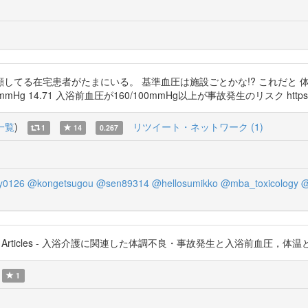
てる在宅患者がたまにいる。 基準血圧は施設ごとかな!? これだと 体調不
-109mmHg 14.71 入浴前血圧が160/100mmHg以上が事故発生のリスク https://t
一覧
)
リツイート・ネットワーク (1)
1
14
0.267
y0126
@kongetsugou
@sen89314
@hellosumikko
@mba_toxicology
@
ticles - 入浴介護に関連した体調不良・事故発生と入浴前血圧，体温との関連：症
1