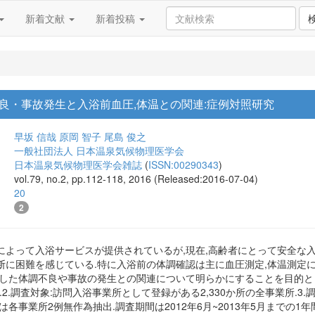
新着文献
新着投稿
良・事故発生と入浴前血圧,体温との関連:症例対照研究
早坂 信哉
原岡 智子
尾島 俊之
一般社団法人 日本温泉気候物理医学会
日本温泉気候物理医学会雑誌
(
ISSN:00290343
)
vol.79, no.2, pp.112-118, 2016 (Released:2016-07-04)
20
2
によって入浴サービスが提供されているが,現在,高齢者にとって安全な
断に困難を感じている.特に入浴前の体調確認は主に血圧測定,体温測定に
した体調不良や事故の発生との関連について明らかにすることを目的とした
.2.調査対象:訪問入浴事業所として登録がある2,330か所の全事業所.
照は各事業所2例無作為抽出.調査期間は2012年6月~2013年5月までの1