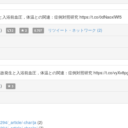
前血圧，体温との関連：症例対照研究 https://t.co/0dNaoxIWf5
覧
)
リツイート・ネットワーク (2)
2
2
0.707
事故発生と入浴前血圧，体温との関連：症例対照研究 https://t.co/vyXv8pg
覧
)
3
2294/_article/-char/ja
(2)