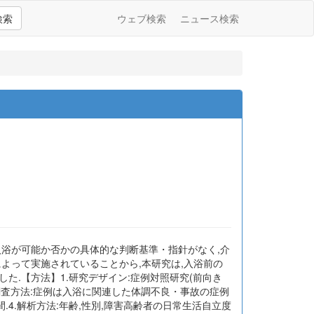
検索
ウェブ検索
ニュース検索
入浴が可能か否かの具体的な判断基準・指針がなく,介
よって実施されていることから,本研究は,入浴前の
.【方法】1.研究デザイン:症例対照研究(前向き
3.調査方法:症例は入浴に関連した体調不良・事故の症例
年間.4.解析方法:年齢,性別,障害高齢者の日常生活自立度