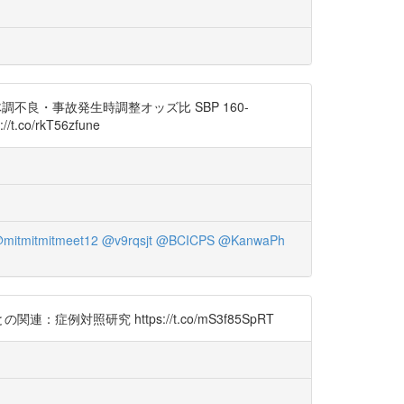
良・事故発生時調整オッズ比 SBP 160-
.co/rkT56zfune
mitmitmitmeet12
@v9rqsjt
@BCICPS
@KanwaPh
例対照研究 https://t.co/mS3f85SpRT