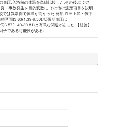
,入浴前の血圧,入浴前の体温を単純比較した.その後,ロジス
不良・事故発生を目的変数に,その他の測定項目を説明
比較では異常例で体温が高かった.発熱,血圧上昇・低下
3.63(1.39-9.50),拡張期血圧は
0℃以上で同6.57(1.40-30.81)と有意な関連があった.【結論】
険因子である可能性がある.