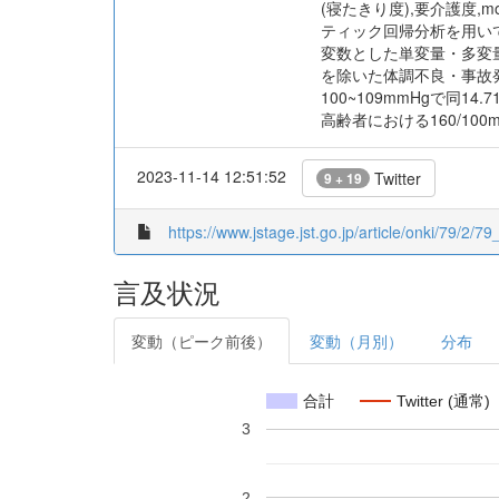
(寝たきり度),要介護度,m
ティック回帰分析を用い
変数とした単変量・多変量
を除いた体調不良・事故発生で
100~109mmHgで同14.71
高齢者における160/10
2023-11-14 12:51:52
Twitter
9 + 19
https://www.jstage.jst.go.jp/article/onki/79/2/79
言及状況
変動（ピーク前後）
変動（月別）
分布
合計
Twitter (通常)
3
2