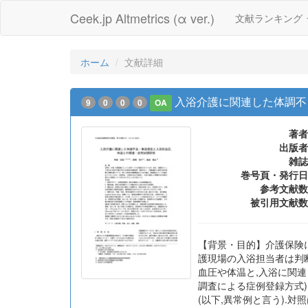
Ceek.jp Altmetrics (α ver.)
文献ランキング
ホーム
文献詳細
入浴介護に関連した体調不
9
0
0
0
OA
著者
出版者
雑誌
巻号頁・発行日
参考文献数
被引用文献数
【背景・目的】介護保険
護現場の入浴担当者は判
血圧や体温と,入浴に関連
調査による症例登録方式)
(以下,異常例と言う).対