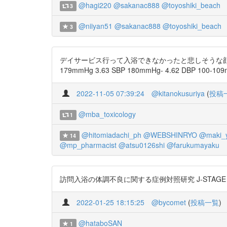
@hagi220
@sakanac888
@toyoshiki_beach
3
@niiyan51
@sakanac888
@toyoshiki_beach
3
デイサービス行って入浴できなかったと悲しそうな顔し
179mmHg 3.63 SBP 180mmHg- 4.62 DBP 100
2022-11-05 07:39:24
@kitanokusuriya
(
投稿
@mba_toxicology
1
@hitomiadachi_ph
@WEBSHINRYO
@maki_
14
@mp_pharmacist
@atsu0126shi
@farukumayaku
訪問入浴の体調不良に関する症例対照研究 J-STAGE Ar
2022-01-25 18:15:25
@bycomet
(
投稿一覧
)
@hataboSAN
1