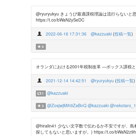
@ryuryukyu きょうび最適課税理論は流行ら
https://t.co/bWaN2ySeDC
2022-06-16 17:31:36
@kazzuaki
(
投稿一覧
)
0
オランダにおける2001年税制改革 ―ボックス課税と給付付き税
2021-12-14 14:42:51
@ryuryukyu
(
投稿一覧
)
@kazzuaki
1
@ZosjwjMih9ZaBnQ
@kazzuaki
@nekotaro_
3
@hiralin41 少ない文字数で伝わるか不安で
探してもないと思いますが。) https://t.co/bWaN2z9