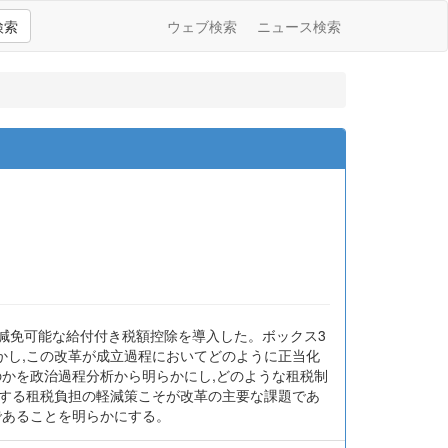
検索
ウェブ検索
ニュース検索
ら減免可能な給付付き税額控除を導入した。ボックス3
かし,この改革が成立過程においてどのように正当化
のかを政治過程分析から明らかにし,どのような租税制
対する租税負担の軽減策こそが改革の主要な課題であ
であることを明らかにする。