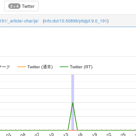
Twitter
3 + 4
191/_article/-char/ja/
(
info:doi/10.50898/pfsjipf.9.0_191
)
マーク
Twitter (通常)
Twitter (RT)