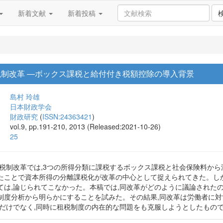
新着文献
新着投稿
年税制改革 ―ボックス課税と給付付き税額控除の導入背景
島村 玲雄
日本財政学会
財政研究
(
ISSN:24363421
)
vol.9, pp.191-210, 2013 (Released:2021-10-26)
25
1年税制改革では,3つの所得分類に課税するボックス課税と社会保険料か
たことで資本所得の分離課税化が改革の中心として捉えられてきた。し
ては,論じられてこなかった。本稿では,同改革がどのように議論された
制度分析から明らかにすることを試みた。その結果,同改革は労働者に
慮だけでなく,同時に租税制度の内在的な問題をも克服しようとしたもの