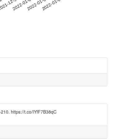
-28
021-12-31
2022-01-03
2022-01-06
2022-01-09
://t.co/IYfF7B38qC