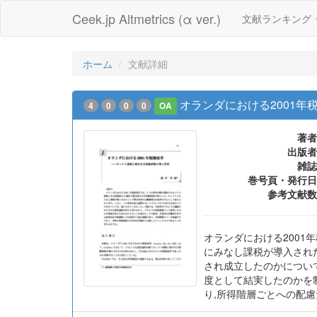
Ceek.jp Altmetrics (α ver.)
文献ランキング
ホーム
文献詳細
オランダにおける2001
4
0
0
0
OA
著者
出版者
雑誌
巻号頁・発行日
参考文献数
オランダにおける200
にみなし課税が導入され
され成立したのかについ
度として結実したのかを
り,所得階層ごとへの配