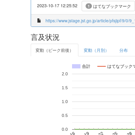
2023-10-17 12:25:52
はてなブックマーク
1
https://www.jstage.jst.go.jp/article/pfsjipf/9/0/9_
言及状況
変動（ピーク前後）
変動（月別）
分布
合計
はてなブック
2.0
1.5
1.0
0.5
0.0