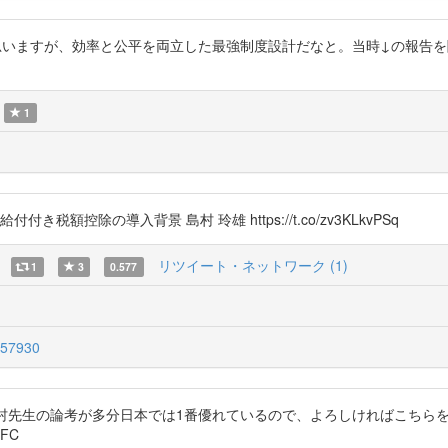
ないと思いますが、効率と公平を両立した最強制度設計だなと。当時↓の報告
1
額控除の導入背景 島村 玲雄 https://t.co/zv3KLkvPSq
リツイート・ネットワーク (1)
1
3
0.577
157930
すが、島村先生の論考が多分日本では1番優れているので、よろしければこち
hFC