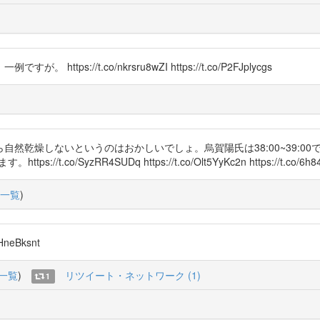
ttps://t.co/nkrsru8wZI https://t.co/P2FJplycgs
例がないから自然乾燥しないというのはおかしいでしょ。烏賀陽氏は38:00~3
o/SyzRR4SUDq https://t.co/Olt5YyKc2n https://t.co/6h84E9N5
一覧
)
HneBksnt
一覧
)
リツイート・ネットワーク (1)
1