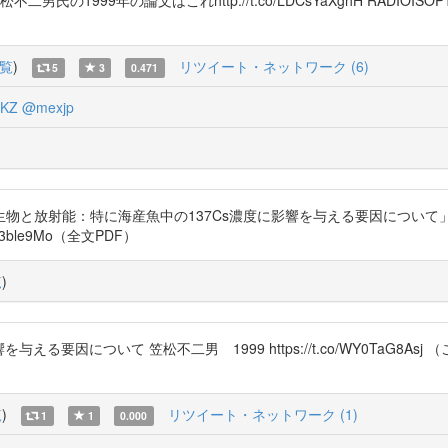
覧
)
リツイート・ネットワーク (6)
5
3
0.471
KZ
@mexjp
と放射能：特に海産魚中の137Cs濃度に影響を与える要因について」、『
B73ble9Mo（全文PDF）
覧
)
について 笠松不二男 1999 https://t.co/WY0TaG8Asj （これ、
覧
)
リツイート・ネットワーク (1)
1
1
0.000