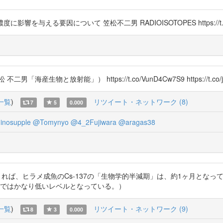
影響を与える要因について 笠松不二男 RADIOISOTOPES https://t.c
物と放射能」） https://t.co/VunD4Cw7S9 https://t.co/jl
一覧
)
リツイート・ネットワーク (8)
7
5
0.000
nosupple
@Tomynyo
@4_2Fujiwara
@aragas38
4Cw7S9 によれば、ヒラメ成魚のCs-137の「生物学的半減期」は、約1ヶ
在ではかなり低いレベルとなっている。）
一覧
)
リツイート・ネットワーク (9)
8
3
0.000