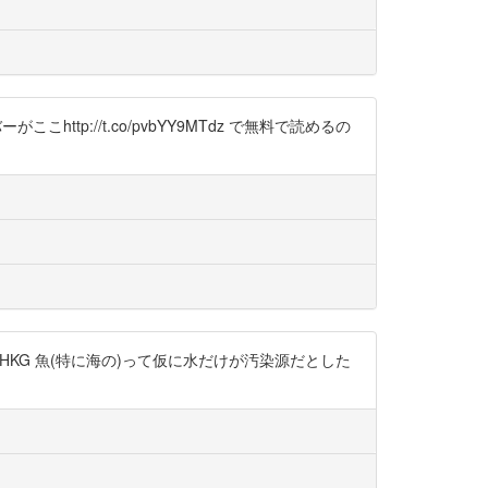
がここhttp://t.co/pvbYY9MTdz で無料で読めるの
@T2HKG 魚(特に海の)って仮に水だけが汚染源だとした