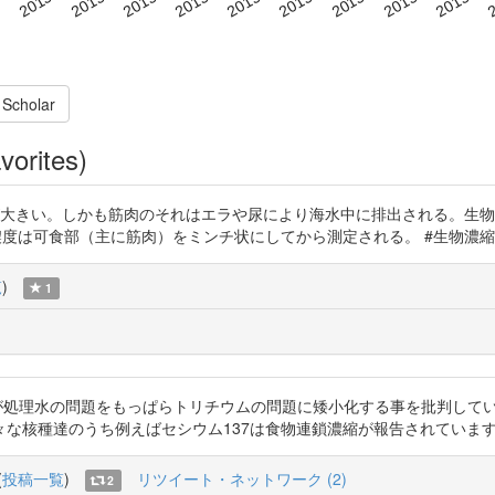
 Scholar
vorites)
方が大きい。しかも筋肉のそれはエラや尿により海水中に排出される。生
射性物質濃度は可食部（主に筋肉）をミンチ状にしてから測定される。 #生物濃縮は頭で起き
覧
)
1
は、推進派が処理水の問題をもっぱらトリチウムの問題に矮小化する事を批判
例えばセシウム137は食物連鎖濃縮が報告されています。 https://t.co/c4
(
投稿一覧
)
リツイート・ネットワーク (2)
2