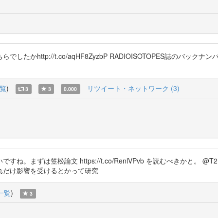
したかhttp://t.co/aqHF8ZyzbP RADIOISOTOPES誌のバックナンバー
覧
)
リツイート・ネットワーク (3)
3
3
0.000
まずは笠松論文 https://t.co/RenlVPvb を読むべきかと。 
れだけ影響を受けるとかって研究
一覧
)
3