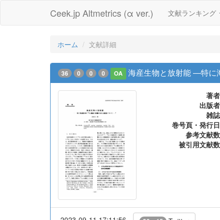
Ceek.jp Altmetrics (α ver.)
文献ランキング
ホーム
文献詳細
海産生物と放射能 ―特に
36
0
0
0
OA
著者
出版者
雑誌
巻号頁・発行日
参考文献数
被引用文献数
2023-09-11 17:11:56