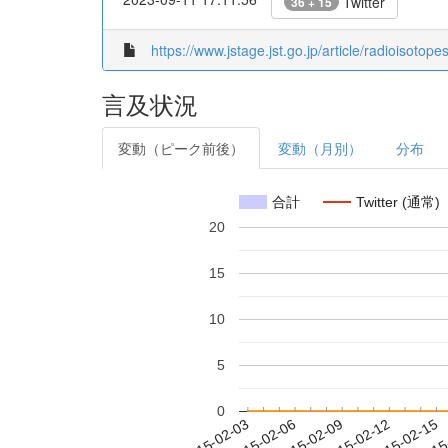
Twitter
36 + 15
https://www.jstage.jst.go.jp/article/radioisotop
言及状況
変動（ピーク前後）
変動（月別）
分布
合計
Twitter (通常)
20
15
10
5
0
2015-02-09
2015-02-12
2015-02-15
2015
2015-02-03
2015-02-06