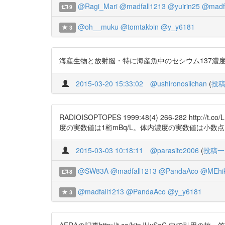
@Ragi_Mari
@madfall1213
@yuirin25
@madfa
9
@oh__muku
@tomtakbin
@y_y6181
3
海産生物と放射脳・特に海産魚中のセシウム137濃度に影響
2015-03-20 15:33:02
@ushironosiichan
(
投
RADIOISOPTOPES 1999:48(4) 266-282
度の実数値は1桁mBq/L。体内濃度の実数値は小数
2015-03-03 10:18:11
@parasite2006
(
投稿一
@SW83A
@madfall1213
@PandaAco
@MEhi
8
@madfall1213
@PandaAco
@y_y6181
3
AERAの記事http://t.co/kijpJHxSqC 中で引用の故