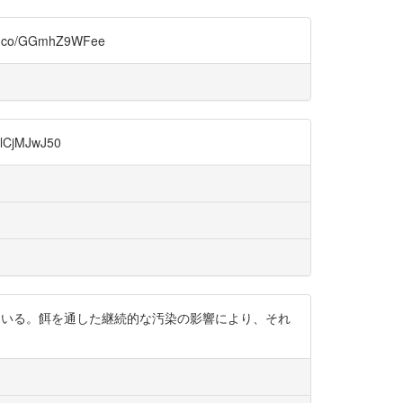
o/GGmhZ9WFee
CjMJwJ50
月となっている。餌を通した継続的な汚染の影響により、それ