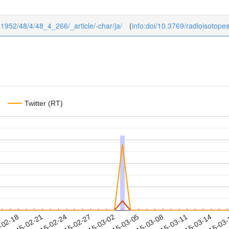
es1952/48/4/48_4_266/_article/-char/ja/
(
info:doi/10.3769/radioisotope
Twitter (RT)
2015-03-11
2015-03-14
2015-03
-02-18
2
2015-02-21
2015-02-24
2015-02-27
2015-03-02
2015-03-05
2015-03-08