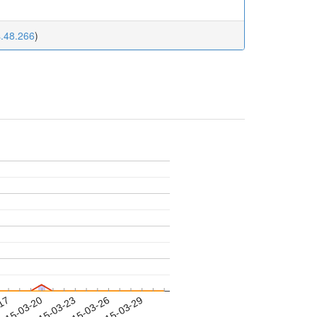
s.48.266
)
-17
015-03-20
2015-03-23
2015-03-26
2015-03-29