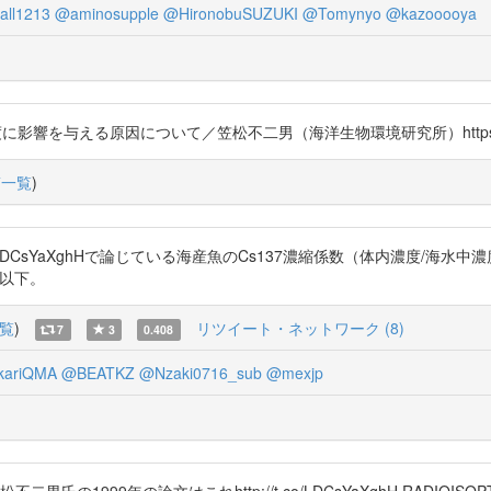
ll1213
@aminosupple
@HironobuSUZUKI
@Tomynyo
@kazooooya
を与える原因について／笠松不二男（海洋生物環境研究所）https://t.c
稿一覧
)
 http://t.co/LDCsYaXghHで論じている海産魚のCs137濃縮係数（体
点以下。
覧
)
リツイート・ネットワーク (8)
7
3
0.408
kariQMA
@BEATKZ
@Nzaki0716_sub
@mexjp
・笠松不二男氏の1999年の論文はこれhttp://t.co/LDCsYaXghH RADIOISO