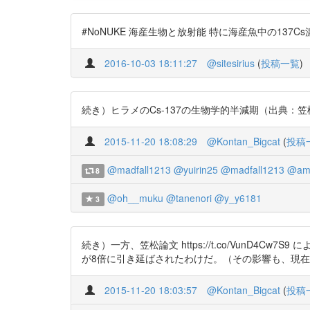
#NoNUKE 海産生物と放射能 特に海産魚中の137Cs濃度に
2016-10-03 18:11:27
@sitesirius
(
投稿一覧
)
続き）ヒラメのCs-137の生物学的半減期（出典：笠松 不二男「海産生
2015-11-20 18:08:29
@Kontan_Bigcat
(
投稿
@madfall1213
@yuirin25
@madfall1213
@ami
8
@oh__muku
@tanenori
@y_y6181
3
続き）一方、笠松論文 https://t.co/VunD
が8倍に引き延ばされたわけだ。（その影響も、現
2015-11-20 18:03:57
@Kontan_Bigcat
(
投稿