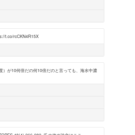
o/rcCKN4R15X
内濃度/海水中濃度）が10何倍だの何10倍だのと言っても、海水中濃
PTOPES 48(4) 266-282. 氏の他の論文はここ