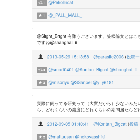
@Pekolincat
1
@_PALL_MALL_
1
@Slight_Bright 有難うございます、笠松論文とはこちらで
ですね@shanghai_ii
2013-05-29 15:13:58
@parasite2006
(
投稿一
@smart0401
@Kontan_Bigcat
@shanghai_ii
3
@misoriyu
@SSanpei
@y_y6181
3
実際に飼ってる研究って（大変だから）少ないみたいですね。
ら、どれくらいの濃度にどれくらいの期間居たらど
2012-09-05 01:40:41
@Kontan_Bigcat
(
投稿
@mattuusan
@nekoyasshiki
2