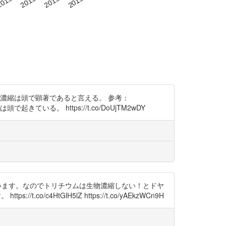
物濃縮は頭で顕著であると言える。 参考：
ている。 https://t.co/DoUjTM2wDY
しています。なのでトリチウムは生物濃縮しない！とドヤ
HtGlH5lZ https://t.co/yAEkzWCn9H