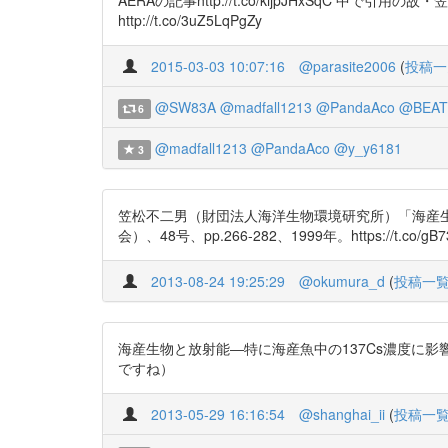
http://t.co/3uZ5LqPgZy
2015-03-03 10:07:16
@parasite2006
(
投稿一
@SW83A
@madfall1213
@PandaAco
@BEAT
6
@madfall1213
@PandaAco
@y_y6181
3
笠松不二男（財団法人海洋生物環境研究所）「海産生物
会）、48号、pp.266-282、1999年。https://t.co/g
2013-08-24 19:25:29
@okumura_d
(
投稿一
海産生物と放射能―特に海産魚中の137Cs濃度に影響を与える要因
ですね）
2013-05-29 16:16:54
@shanghai_ii
(
投稿一