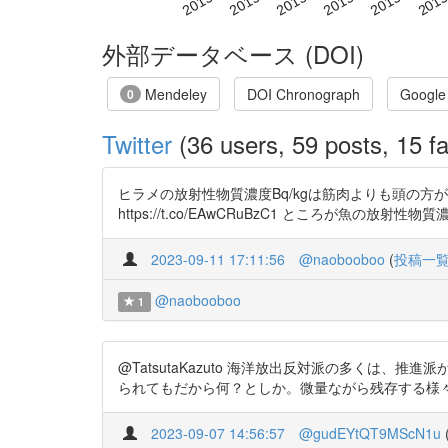
外部データベース (DOI)
Mendeley
DOI Chronograph
Google
0
Twitter
(36 users, 59 posts, 15 fa
ヒラメの放射性物質濃度Bq/kgは筋肉よりも頭の
https://t.co/EAwCRuBzC1 ところが魚の放
2023-09-11 17:11:56
@naobooboo
(
投稿一
@naobooboo
1
@TatsutaKazuto 海洋放出反対派の多く
られてもだから何？としか。微量ながら残存する様々な核種達のうち
2023-09-07 14:56:57
@gudEYtQT9MScN1u