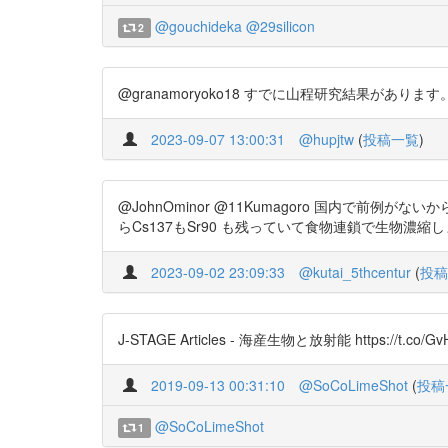
@gouchideka
@29silicon
2
@granamoryoko18 すでに山程研究結果があります。一例ですが。 h
2023-09-07 13:00:31
@hupjtw
(
投稿一覧
)
@JohnOminor @11Kumagoro 国内で前
らCs137もSr90 も残っていて食物連鎖で生物濃縮します。https://t.c
2023-09-02 23:09:33
@kutai_5thcentur
(
投稿
J-STAGE Articles - 海産生物と放射能 https://t.co/Gv
2019-09-13 00:31:10
@SoCoLimeShot
(
投稿
@SoCoLimeShot
1