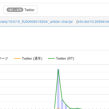
Twitter
197 + 379
dsociety/15/0/15_KJ00006015204/_article/-char/ja/
(
info:doi/10.20594/re
マーク
Twitter (通常)
Twitter (RT)