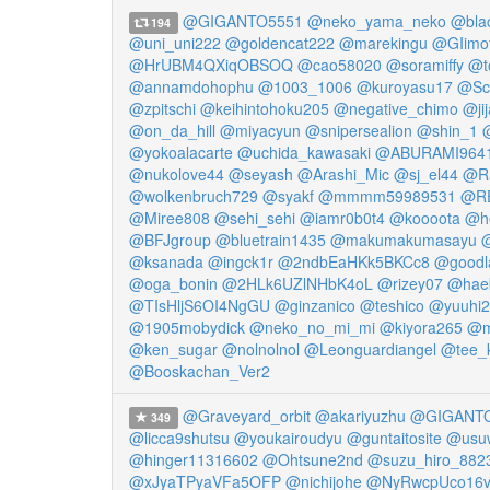
@GIGANTO5551
@neko_yama_neko
@blac
194
@uni_uni222
@goldencat222
@marekingu
@GIimo
@HrUBM4QXiqOBSOQ
@cao58020
@soramiffy
@t
@annamdohophu
@1003_1006
@kuroyasu17
@Sc
@zpitschi
@keihintohoku205
@negative_chimo
@jij
@on_da_hill
@miyacyun
@snipersealion
@shin_1
@yokoalacarte
@uchida_kawasaki
@ABURAMI964
@nukolove44
@seyash
@Arashi_Mic
@sj_el44
@Ra
@wolkenbruch729
@syakf
@mmmm59989531
@R
@Miree808
@sehi_sehi
@iamr0b0t4
@koooota
@h
@BFJgroup
@bluetrain1435
@makumakumasayu
@
@ksanada
@ingck1r
@2ndbEaHKk5BKCc8
@goodl
@oga_bonin
@2HLk6UZlNHbK4oL
@rizey07
@hae
@TIsHljS6OI4NgGU
@ginzanico
@teshico
@yuuhi2
@1905mobydick
@neko_no_mi_mi
@kiyora265
@m
@ken_sugar
@nolnolnol
@Leonguardiangel
@tee_
@Booskachan_Ver2
@Graveyard_orbit
@akariyuzhu
@GIGANTO
349
@licca9shutsu
@youkairoudyu
@guntaitosite
@usu
@hinger11316602
@Ohtsune2nd
@suzu_hiro_882
@xJyaTPyaVFa5OFP
@nichijohe
@NyRwcpUco16