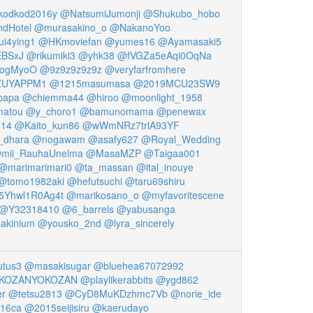
odkod2016y
@NatsumiJumonji
@Shukubo_hobo
dHotel
@murasakino_o
@NakanoYoo
i4ying1
@HKmoviefan
@yumes16
@Ayamasaki5
BSxJ
@rikumiki3
@yhk38
@fVGZa5eAqi0OqNa
ogMyoO
@9z9z9z9z9z
@veryfarfromhere
UYAPPM1
@1215masumasa
@2019MCU23SW9
papa
@chiemma44
@hiroo
@moonlight_1958
matou
@y_choro1
@bamunomama
@penewax
014
@Kaito_kun86
@wWmNRz7trlA93YF
_dhara
@nogawam
@asafy627
@Royal_Wedding
mii_RauhaUnelma
@MasaMZP
@Taigaa001
@marimarimari0
@ta_massan
@ital_inouye
@tomo1982aki
@hefutsuchi
@taru69shiru
5Yhwl1R0Ag4t
@marikosano_o
@myfavoritescene
@Y32318410
@6_barrels
@yabusanga
akinium
@yousko_2nd
@lyra_sincerely
utus3
@masakisugar
@bluehea67072992
KOZANYOKOZAN
@playlikerabbits
@ygd862
er
@tetsu2813
@CyD8MuKDzhmc7Vb
@norie_ide
16ca
@2015seijisiru
@kaerudayo