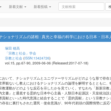
新着文献
新着投稿
ナショナリズムの諸相 : 真光と幸福の科学における日本・日本
塚田 穂高
「宗教と社会」学会
宗教と社会
(
ISSN:13424726
)
vol.15, pp.67-90, 2009-06-06 (Released:2017-07-18)
において、ナショナリズムとユニヴァーサリズムがどのような形で存在し
世界観ないし教えにおけるナショナリズムの論理を解明するとともに、特
宗教運動がどのような反応を示したかを見ていく。すなわち「新新宗教
内文書』と通底する霊的な日本中心主義・人類日本起源説・天皇統治説
際貢献といった時代意識と結合することで「霊的貢献」という宗教ナシ
の存在に裏打ちされた選民・使命意識が、90年代初頭の国際情勢に反