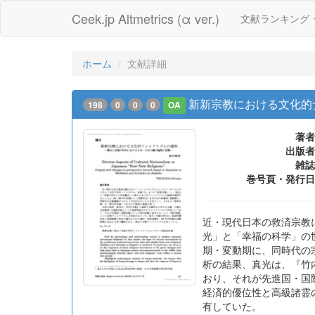
Ceek.jp Altmetrics (α ver.)
文献ランキング
ホーム
文献詳細
新新宗教における文化的
198
0
0
0
OA
著者
出版者
雑誌
巻号頁・発行日
近・現代日本の救済宗教
光」と「幸福の科学」の
期・変動期に、同時代の
析の結果、真光は、『竹
おり、それが先進国・国
経済的優位性と高級諸霊
有していた。