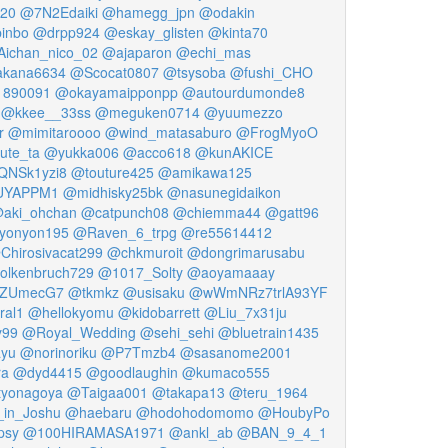
20
@7N2Edaiki
@hamegg_jpn
@odakin
inbo
@drpp924
@eskay_glisten
@kinta70
ichan_nico_02
@ajaparon
@echi_mas
kana6634
@Scocat0807
@tsysoba
@fushi_CHO
1890091
@okayamaipponpp
@autourdumonde8
@kkee__33ss
@meguken0714
@yuumezzo
r
@mimitaroooo
@wind_matasaburo
@FrogMyoO
ute_ta
@yukka006
@acco618
@kunAKICE
NSk1yzi8
@touture425
@amikawa125
UYAPPM1
@midhisky25bk
@nasunegidaikon
aki_ohchan
@catpunch08
@chiemma44
@gatt96
yonyon195
@Raven_6_trpg
@re55614412
Chirosivacat299
@chkmuroit
@dongrimarusabu
lkenbruch729
@1017_Solty
@aoyamaaay
ZUmecG7
@tkmkz
@usisaku
@wWmNRz7trlA93YF
ral1
@hellokyomu
@kidobarrett
@Liu_7x31ju
y99
@Royal_Wedding
@sehi_sehi
@bluetrain1435
yu
@norinoriku
@P7Tmzb4
@sasanome2001
ra
@dyd4415
@goodlaughin
@kumaco555
tyonagoya
@Taigaa001
@takapa13
@teru_1964
in_Joshu
@haebaru
@hodohodomomo
@HoubyPo
psy
@100HIRAMASA1971
@ankl_ab
@BAN_9_4_1