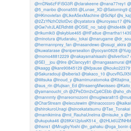
@rnDNs6zFiFiSG3R
@clarakeene
@nana77rey1
@
@5_manbo
@cona555
@Lunae_XD
@Satoming9
@HKmoviefan
@LikeASexMachine
@ScNpf
@s_kaj
@2ZzYNzhO2lotDvc
@cyatatora
@kuroyasu17
@Na
@Gw7vlrJLAERdh88
@OSIE_no_tabiji
@hide48k
@
@rikumiki3
@skyblue465
@HFa8ue
@martha1143
@minotura
@fudaraku_tokai
@marugame
@dr_sou
@hermannprey_fan
@masandewo
@osugi_akira
@
@kuwatarase
@snipersealion
@yocyan0828
@Yuig
@momo48812229
@nakayamahisashi
@silverfox7
@SEI__jou
@9re
@Clancyy81
@mangasamurai
@M
@kaagg
@kare90845129
@kfpause
@kouko22379
@Sakuradouji
@siberia3
@takaco_10
@ucvRGJX5
@iiiitsuka
@inoud_y
@kamimuratomoka
@Kitajima
@aus_rin
@fujisan_Ed
@InsaengMwoisseo
@Kaito
@yamanouchi_ch
@ZPeD3m2xCp6CEbb
@aho_dh
@mannmty
@mareornozomi
@mugiwara815
@mus
@CharStream
@elecutewim
@hinacoccoro
@kaika
@shirokuroUnagi
@sincekatatsumu
@Tae_Tonakai
@mamikimina
@mii_RauhaUnelma
@misuke_s
@m
@ukupuka46
@28K412plusK514_
@2HLk6UZlNHb
@ihsns1
@MrugbyYoshi
@n_gahaku
@oga_bonin