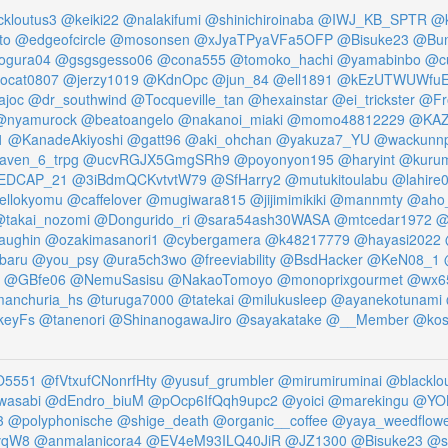
kloutus3
@keiki22
@nalakifumi
@shinichiroinaba
@IWJ_KB_SPTR
@k
to
@edgeofcircle
@mosonsen
@xJyaTPyaVFa5OFP
@Bisuke23
@Bun
ogura04
@gsgsgesso06
@cona555
@tomoko_hachi
@yamabinbo
@cu
ocat0807
@jerzy1019
@KdnOpc
@jun_84
@ell1891
@kEzUTWUWfuE
ajoc
@dr_southwind
@Tocqueville_tan
@hexainstar
@ei_trickster
@Fr
@nyamurock
@beatoangelo
@nakanoi_miaki
@momo48812229
@KAZ
1
@KanadeAkiyoshi
@gatt96
@aki_ohchan
@yakuza7_YU
@wackunn
ven_6_trpg
@ucvRGJX5GmgSRh9
@poyonyon195
@haryint
@kuru
EDCAP_21
@3iBdmQCKvtvtW79
@SfHarry2
@mutukitoulabu
@lahire
ellokyomu
@caffelover
@mugiwara815
@jijimimikiki
@mannmty
@aho
takai_nozomi
@Dongurido_ri
@sara54ash30WASA
@mtcedar1972
@
aughin
@ozakimasanori1
@cybergamera
@k48217779
@hayasi2022
baru
@you_psy
@ura5ch3wo
@freeviability
@BsdHacker
@KeN08_1
@GBfe06
@NemuSasisu
@NakaoTomoyo
@monoprixgourmet
@wx6
anchuria_hs
@turuga7000
@tatekai
@milukusleep
@ayanekotunami
keyFs
@tanenori
@ShinanogawaJiro
@sayakatake
@__Member
@kos
5551
@fVtxufCNonrfHty
@yusuf_grumbler
@mirumiruminai
@blacklo
wasabi
@dEndro_biuM
@pOcp6IfQqh9upc2
@yoici
@marekingu
@YO
3
@polyphonische
@shige_death
@organic__coffee
@yaya_weedflow
vqW8
@anmalanicora4
@EV4eM93ILQ40JiR
@JZ1300
@Bisuke23
@s