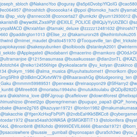
joseph_sbloch
@NakanoYoo
@oguray
@a5p6DvobpYfQoIG
@cao580
@ec064957
@hiroshitch
@oooooka14
@ppoi
@tomoko_hachi
@yamab
ita
@ap_violy
@anneco38
@concerta27
@umkzkr
@yum12930012
@A
kanishiB
@wywd9LZixs9PjIf
@EXILE_POLICE
@illQjJyYyU0ZBCI
@sa
yoyaMACD
@krxiahfan
@tamaki_deluxe
@zzzzz12481632
@hiroshi7
9660
@paddington1013
@Elise_zz
@takamurorx28
@keihintohoku205
thwind
@mimei_maudet
@ratio451970
@Tocqueville_tan
@ei_trickste
papiokayossi
@sakesyubunken
@solbloods
@stanleyk2001
@winterm
i_sekido
@Applegate0
@kodabanri
@macerino
@mamkoro
@O0dJrGQ
@ultramanjoe
@1215masumasa
@busaikuossan
@dian2onTL
@KAZ
ototch64
@reiko124556hige
@yokoalacarte
@yu_kotyan
@zakinco
@
134
@okym_1986
@alma_musica
@fuyuhatsutomet1
@morikorn
@po
GmgSRh9
@3iBdmQCKvtvtW79
@BhaaravahGg
@bludgeoning_ten
@
_Gaku
@mmmm59989531
@penewax
@reinaopyon29
@SfHarry2
@wo
_kun86
@Miree808
@moriatsu1994sho
@mutukitoulabu
@QDpB282D
ara
@akishima_love
@BFJgroup
@caffelover
@down8forest
@helixspi
himushizoo
@neet2go
@peregrineman
@pugupo_papa3
@QP_hone
iobake
@kane2g765
@kazuyan19721
@lonlon1982
@makumakumasa
@takacchie
@YgenXcHxqFbP0Pi
@2ndbEaHKk5BKCc8
@cybergame
tcedar1972
@sara54ash30WASA
@SMGKBTIT13
@stolonifera
@sya
K4oL
@8nonbiri8
@8Xohdo
@9999DEVIL6666
@bandai19721
@born_
@psacoiswhere
@sussie__gumball
@syonoapan
@ura5ch3wo
@you_