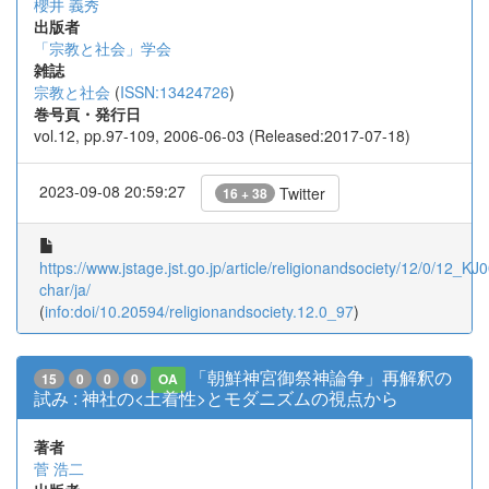
櫻井 義秀
出版者
「宗教と社会」学会
雑誌
宗教と社会
(
ISSN:13424726
)
巻号頁・発行日
vol.12, pp.97-109, 2006-06-03 (Released:2017-07-18)
2023-09-08 20:59:27
Twitter
16 + 38
https://www.jstage.jst.go.jp/article/religionandsociety/12/0/12_K
char/ja/
(
info:doi/10.20594/religionandsociety.12.0_97
)
「朝鮮神宮御祭神論争」再解釈の
15
0
0
0
OA
試み : 神社の<土着性>とモダニズムの視点から
著者
菅 浩二