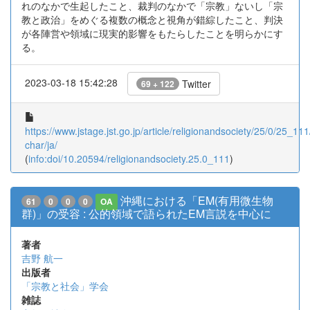
れのなかで生起したこと、裁判のなかで「宗教」ないし「宗
教と政治」をめぐる複数の概念と視角が錯綜したこと、判決
が各陣営や領域に現実的影響をもたらしたことを明らかにす
る。
2023-03-18 15:42:28
Twitter
69 + 122
https://www.jstage.jst.go.jp/article/religionandsociety/25/0/25_111/
char/ja/
(
info:doi/10.20594/religionandsociety.25.0_111
)
沖縄における「EM(有用微生物
61
0
0
0
OA
群)」の受容 : 公的領域で語られたEM言説を中心に
著者
吉野 航一
出版者
「宗教と社会」学会
雑誌