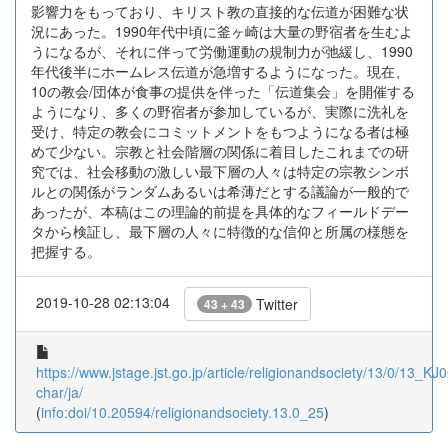
影響力をもっており、キリスト教の直接的な伝道が困難な状
況にあった。1990年代中頃に釜ヶ崎は大量の野宿者を生むよ
うになるが、それに伴って労働運動の規制力が弛緩し、1990
年代後半にホームレス伝道が急増するようになった。現在、
10の教会/団体が食事の提供を伴った「伝道集会」を開催する
ようになり、多くの野宿者が参加しているが、実際に洗礼を
受け、特定の教会にコミットメントをもつようになる者は極
めて少ない。宗教と社会階層の関係に着目したこれまでの研
究では、社会移動の激しい最下層の人々は特定の宗教シンボ
ルとの関係がランダムあるいは希薄だとする議論が一般的で
あったが、本稿はこの理論的前提を具体的なフィールドデー
タから検証し、最下層の人々に特徴的な信仰と所属の様態を
把握する。
2019-10-28 02:13:04
Twitter
43 + 43
https://www.jstage.jst.go.jp/article/religionandsociety/13/0/13_K
char/ja/
(
info:doi/10.20594/religionandsociety.13.0_25
)