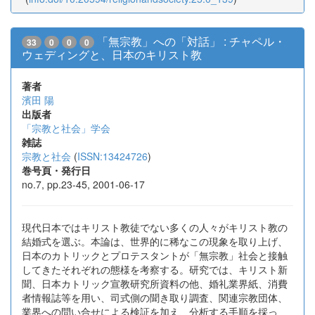
「無宗教」への「対話」 : チャペル・
33
0
0
0
ウェディングと、日本のキリスト教
著者
濱田 陽
出版者
「宗教と社会」学会
雑誌
宗教と社会
(
ISSN:13424726
)
巻号頁・発行日
no.7, pp.23-45, 2001-06-17
現代日本ではキリスト教徒でない多くの人々がキリスト教の
結婚式を選ぶ。本論は、世界的に稀なこの現象を取り上げ、
日本のカトリックとプロテスタントが「無宗教」社会と接触
してきたそれぞれの態様を考察する。研究では、キリスト新
聞、日本カトリック宣教研究所資料の他、婚礼業界紙、消費
者情報誌等を用い、司式側の聞き取り調査、関連宗教団体、
業界への問い合せによる検証を加え、分析する手順を採っ