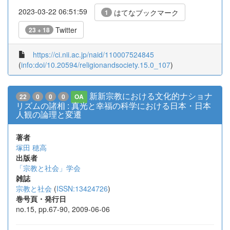
2023-03-22 06:51:59
はてなブックマーク
1
Twitter
23 + 18
https://ci.nii.ac.jp/naid/110007524845
(
info:doi/10.20594/religionandsociety.15.0_107
)
新新宗教における文化的ナショナ
22
0
0
0
OA
リズムの諸相 : 真光と幸福の科学における日本・日本
人観の論理と変遷
著者
塚田 穂高
出版者
「宗教と社会」学会
雑誌
宗教と社会
(
ISSN:13424726
)
巻号頁・発行日
no.15, pp.67-90, 2009-06-06