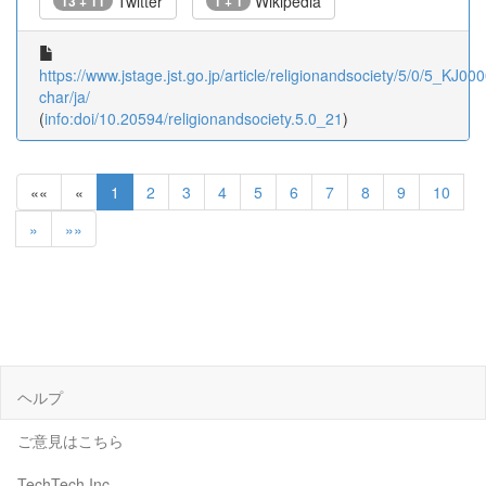
Twitter
Wikipedia
13 + 11
1 + 1
https://www.jstage.jst.go.jp/article/religionandsociety/5/0/5_KJ00
char/ja/
(
info:doi/10.20594/religionandsociety.5.0_21
)
««
«
1
2
3
4
5
6
7
8
9
10
»
»»
ヘルプ
ご意見はこちら
TechTech Inc.