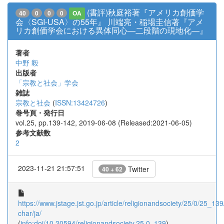
(書評)秋庭裕著『アメリカ創価学
40
0
0
0
OA
会〈SGI-USA〉の55年』 川端亮・稲場圭信著『アメ
リカ創価学会における異体同心―二段階の現地化―』
著者
中野 毅
出版者
「宗教と社会」学会
雑誌
宗教と社会
(
ISSN:13424726
)
巻号頁・発行日
vol.25, pp.139-142, 2019-06-08 (Released:2021-06-05)
参考文献数
2
2023-11-21 21:57:51
Twitter
40 + 62
https://www.jstage.jst.go.jp/article/religionandsociety/25/0/25_139/
char/ja/
(
info:doi/10.20594/religionandsociety.25.0_139
)