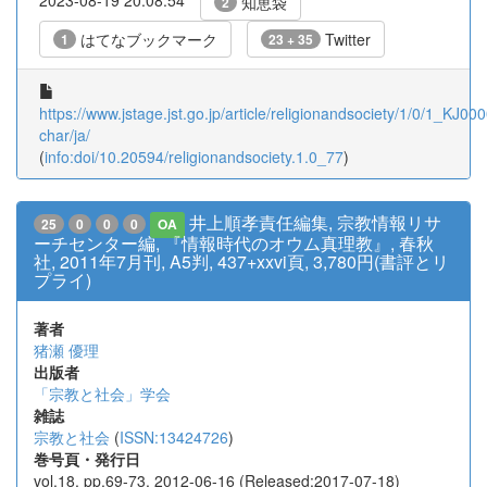
知恵袋
2
はてなブックマーク
Twitter
1
23 + 35
https://www.jstage.jst.go.jp/article/religionandsociety/1/0/1_KJ00
char/ja/
(
info:doi/10.20594/religionandsociety.1.0_77
)
井上順孝責任編集, 宗教情報リサ
25
0
0
0
OA
ーチセンター編, 『情報時代のオウム真理教』, 春秋
社, 2011年7月刊, A5判, 437+xxvi頁, 3,780円(書評とリ
プライ)
著者
猪瀬 優理
出版者
「宗教と社会」学会
雑誌
宗教と社会
(
ISSN:13424726
)
巻号頁・発行日
vol.18, pp.69-73, 2012-06-16 (Released:2017-07-18)