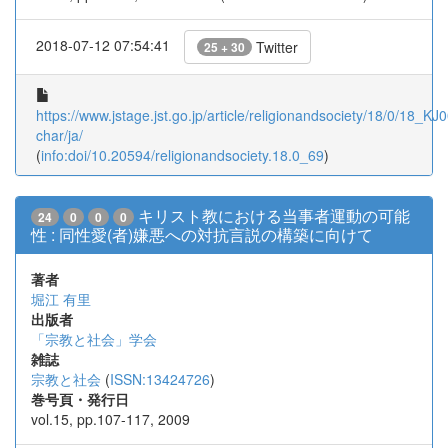
2018-07-12 07:54:41
Twitter
25 + 30
https://www.jstage.jst.go.jp/article/religionandsociety/18/0/18_K
char/ja/
(
info:doi/10.20594/religionandsociety.18.0_69
)
キリスト教における当事者運動の可能
24
0
0
0
性 : 同性愛(者)嫌悪への対抗言説の構築に向けて
著者
堀江 有里
出版者
「宗教と社会」学会
雑誌
宗教と社会
(
ISSN:13424726
)
巻号頁・発行日
vol.15, pp.107-117, 2009