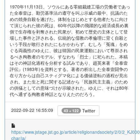
1970年11月13日、ソウルにある零細裁縫工場の労働者であっ
た全泰壹は、勤労基準法の遵守を叫ぶ示威の最中、抗議のた
めの焼身自殺を遂げた。体制をはじめとする他者たちに向け
て演じられた彼の死は、60年代以降の飛躍的な経済成長め裏
側で生存権を剥奪された民衆が、初めて歴史の主体として登
場した事件と評される。伝統的な儒教の孝倫理に背く自殺と
いう手段が敢行されたにもかかわらず、むしろ「冤魂」をめ
ぐる両義性のゆえに、彼は韓国の民衆運動において尊崇され
るべき殉教者のモデル、すなわち「烈士」に祀られた。本稿
はその神話化過程を分析する試みであり、趙英来著『全泰壹
評伝』(1983年)を資料とする。著者の析出した全泰壹闘争の
在り方からは自己スティグマ化による価値逆転の過程が見出
され、また生と死に関する記述から「民族民主主義」のため
の供犠としての意味づけが示唆された。ゆえに、それは80年
代へ通ずる殉教者神話となりえたのだろう。
2022-09-22 16:55:09
Twitter
43 + 122
https://www.jstage.jst.go.jp/article/religionandsociety/2/0/2_KJ00
char/ja/