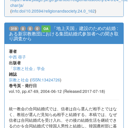
char/ja/
(
info:doi/10.20594/religionandsociety.24.0_162
)
「地上天国」建設のための結婚 :
319
0
0
0
OA
ある新宗教教団における集団結婚式参加者への聞き取
り調査から
著者
中西 尋子
出版者
「宗教と社会」学会
雑誌
宗教と社会
(
ISSN:13424726
)
巻号頁・発行日
vol.10, pp.47-69, 2004-06-12 (Released:2017-07-18)
統一教会の合同結婚式では、信者は自ら選んだ相手とではな
く、教祖が選んだ見知らぬ相手と結婚する。本稿では、なぜ
信者は合同結婚式を受け入れ、その後の結婚生活を継続でき
るのかを合同結婚式で韓国人男性と結婚し、韓国農村部に暮