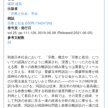
塚田 穂高
出版者
「宗教と社会」学会
雑誌
宗教と社会
(
ISSN:13424726
)
巻号頁・発行日
vol.25, pp.111-126, 2019-06-08 (Released:2021-06-05)
参考文献数
35
戦後日本社会において、「宗教」概念や「宗教と政治」につ
いての認識がどのように構築され、浸透していったのかを捉
える際、数々の政教分離訴訟の積み重なりは重要なフィール
ドと言える。本稿では、愛媛玉串料訴訟――愛媛県知事が靖
国神社の祭礼などに「玉串料」などを公金から支出していた
のが憲法違反ではないかと問われた――のケース(1982年提
訴)を取り上げる。同訴訟は従来、憲法学の領域から最高裁に
おける政教分離に関する戦後初の違憲判断がくだされた重要
判例として着目されていた。本稿では、その背景と経緯、そ
して判決の余波に至る一連の経過を分析の俎上に乗せる。分
析の結果、同訴訟が靖国神社問題と政教分離訴訟の一連の流