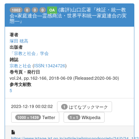
(書評)山口広著『検証・統一教
1002
0
0
0
OA
会=家庭連合―霊感商法・世界平和統一家庭連合の実
態―』
著者
塚田 穂高
出版者
「宗教と社会」学会
雑誌
宗教と社会
(
ISSN:13424726
)
巻号頁・発行日
vol.24, pp.162-166, 2018-06-09 (Released:2020-06-30)
参考文献数
5
2023-12-19 00:02:02
はてなブックマーク
1
Twitter
Wikipedia
1000 + 1439
1 + 1
https://www.jstage.jst.go.jp/article/religionandsociety/24/0/24_162/