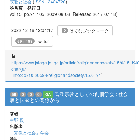
宗教と社会
(
ISSN:13424726
)
巻号頁・発行日
vol.15, pp.91-105, 2009-06-06 (Released:2017-07-18)
2022-12-16 12:04:17
はてなブックマーク
2
Twitter
59 + 188
https://www.jstage.jst.go.jp/article/religionandsociety/15/0/15_K
char/ja/
(
info:doi/10.20594/religionandsociety.15.0_91
)
民衆宗教としての創価学会 : 社会
59
0
0
0
OA
層と国家との関係から
著者
中野 毅
出版者
「宗教と社会」学会
雑誌