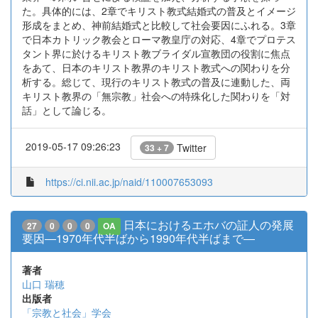
た。具体的には、2章でキリスト教式結婚式の普及とイメージ
形成をまとめ、神前結婚式と比較して社会要因にふれる。3章
で日本カトリック教会とローマ教皇庁の対応、4章でプロテス
タント界に於けるキリスト教ブライダル宣教団の役割に焦点
をあて、日本のキリスト教界のキリスト教式への関わりを分
析する。総じて、現行のキリスト教式の普及に連動した、両
キリスト教界の「無宗教」社会への特殊化した関わりを「対
話」として論じる。
2019-05-17 09:26:23
Twitter
33 + 7
https://ci.nii.ac.jp/naid/110007653093
日本におけるエホバの証人の発展
27
0
0
0
OA
要因―1970年代半ばから1990年代半ばまで―
著者
山口 瑞穂
出版者
「宗教と社会」学会