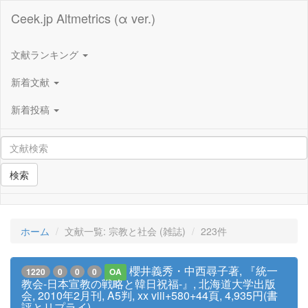
Ceek.jp Altmetrics (α ver.)
文献ランキング
新着文献
新着投稿
検索
ホーム
文献一覧: 宗教と社会 (雑誌)
223件
櫻井義秀・中西尋子著, 『統一
1220
0
0
0
OA
教会-日本宣教の戦略と韓日祝福-』, 北海道大学出版
会, 2010年2月刊, A5判, xx viii+580+44頁, 4,935円(書
評とリプライ)