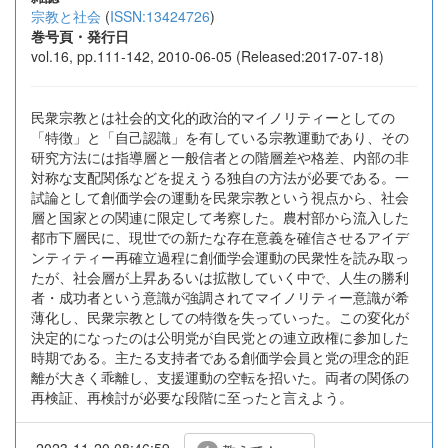
宗教と社会
(
ISSN:13424726
)
巻号頁・発行日
vol.16, pp.111-142, 2010-06-05 (Released:2017-07-18)
民衆宗教とは社会的文化的政治的マイノリティーとしての
「特徴」と「自己認識」を有している宗教運動であり、その
研究方法には指導層と一般信者との階層差や格差、内部の非
対称な支配関係などを捉えうる独自の方法が必要である。一
試論として創価学会の運動を民衆宗教という視点から、社会
層と国家との関連に限定して考察した。農村部から流入した
都市下層民に、現世での新たな存在意義を確信させるアイデ
ンティティー再確立過程に創価学会運動の民衆性を読み取っ
たが、社会層が上昇あるいは拡散していく中で、人生の勝利
者・成功者という意識が強調されてマイノリティー意識が希
薄化し、民衆宗教としての特徴を失っていった。この変化が
決定的になったのは公明党が自民党との連立政権に参加した
時期である。主たる支持者である創価学会員と党の理念的距
離が大きく乖離し、支援運動の空転を招いた。両者の関係の
再検証、再検討が必要な段階に至ったと言えよう。
2023-11-20 08:46:59