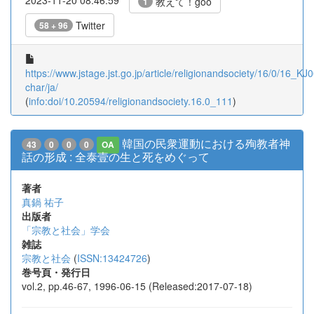
教えて！goo
1
Twitter
58 + 96
https://www.jstage.jst.go.jp/article/religionandsociety/16/0/16_K
char/ja/
(
info:doi/10.20594/religionandsociety.16.0_111
)
韓国の民衆運動における殉教者神
43
0
0
0
OA
話の形成 : 全泰壹の生と死をめぐって
著者
真鍋 祐子
出版者
「宗教と社会」学会
雑誌
宗教と社会
(
ISSN:13424726
)
巻号頁・発行日
vol.2, pp.46-67, 1996-06-15 (Released:2017-07-18)