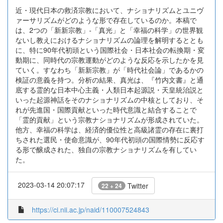
近・現代日本の救済宗教において、ナショナリズムとユニヴ
ァーサリズムがどのような形で存在しているのか。本稿で
は、2つの「新新宗教」-「真光」と「幸福の科学」の世界観
ないし教えにおけるナショナリズムの論理を解明するととも
に、特に90年代初頭という国際社会・日本社会の転換期・変
動期に、同時代の宗教運動がどのような反応を示したかを見
ていく。すなわち「新新宗教」が「時代社会論」であるかの
検証の意義を持つ。分析の結果、真光は、『竹内文書』と通
底する霊的な日本中心主義・人類日本起源説・天皇統治説と
いった起源神話をそのナショナリズムの中核としており、そ
れが先進国・国際貢献といった時代意識と結合することで
「霊的貢献」という宗教ナショナリズムが形成されていた。
他方、幸福の科学は、経済的優位性と高級諸霊の存在に裏打
ちされた選民・使命意識が、90年代初頭の国際情勢に反応す
る形で醸成された、独自の宗教ナショナリズムを有してい
た。
2023-03-14 20:07:17
Twitter
22 + 24
https://ci.nii.ac.jp/naid/110007524843