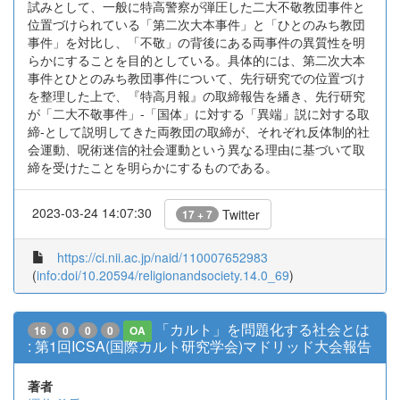
試みとして、一般に特高警察が弾圧した二大不敬教団事件と
位置づけられている「第二次大本事件」と「ひとのみち教団
事件」を対比し、「不敬」の背後にある両事件の異質性を明
らかにすることを目的としている。具体的には、第二次大本
事件とひとのみち教団事件について、先行研究での位置づけ
を整理した上で、『特高月報』の取締報告を繙き、先行研究
が「二大不敬事件」-「国体」に対する「異端」説に対する取
締-として説明してきた両教団の取締が、それぞれ反体制的社
会運動、呪術迷信的社会運動という異なる理由に基づいて取
締を受けたことを明らかにするものである。
2023-03-24 14:07:30
Twitter
17 + 7
https://ci.nii.ac.jp/naid/110007652983
(
info:doi/10.20594/religionandsociety.14.0_69
)
「カルト」を問題化する社会とは
16
0
0
0
OA
: 第1回ICSA(国際カルト研究学会)マドリッド大会報告
著者