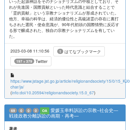
いった起源神話をそのナショナリズムの中核としており、そ
れが先進国・国際貢献といった時代意識と結合することで
「霊的貢献」という宗教ナショナリズムが形成されていた。
他方、幸福の科学は、経済的優位性と高級諸霊の存在に裏打
ちされた選民・使命意識が、90年代初頭の国際情勢に反応す
る形で醸成された、独自の宗教ナショナリズムを有してい
た。
2023-03-08 11:10:56
はてなブックマーク
1
Twitter
197 + 379
https://www.jstage.jst.go.jp/article/religionandsociety/15/0/15_K
char/ja/
(
info:doi/10.20594/religionandsociety.15.0_67
)
愛媛玉串料訴訟の宗教–社会史―
69
0
0
0
OA
戦後政教分離訴訟の画期・再考―
著者