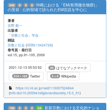
沖縄における「EM(有用微生物群)」
246
0
0
0
の受容 : 公的領域で語られたEM言説を中心に
著者
吉野 航一
出版者
「宗教と社会」学会
雑誌
宗教と社会
(
ISSN:13424726
)
巻号頁・発行日
vol.15, pp.91-105, 2009
2021-12-13 05:53:52
はてなブックマーク
30
Twitter
Wikipedia
214 + 163
2 + 5
https://ci.nii.ac.jp/naid/110007524844
(
info:doi/10.20594/religionandsociety.15.0_91
)
新新宗教における文化的ナショ
198
0
0
0
OA