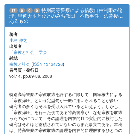
特別高等警察による信教自由制限の論
17
0
0
0
理 : 皇道大本とひとのみち教団「不敬事件」の背後に
あるもの
著者
小島 伸之
出版者
「宗教と社会」学会
雑誌
宗教と社会
(
ISSN:13424726
)
巻号頁・発行日
vol.14, pp.69-86, 2008
特別高等警察の宗教取締を評するに際して、国家権力による
「宗教弾圧」という定型句が一般に用いられることが多い。
研究者の多くもそれを受け入れているといえよう。しかし、
「宗教弾圧」を行った側である特高警察が、なぜ宗教を取締
ったのかについて、その論理を内在的且つ実証的に検討した
研究はそれほど蓄積されていないのもまた事実である。本稿
は、特高警察の宗教取締の論理を内在的に理解するひとつの