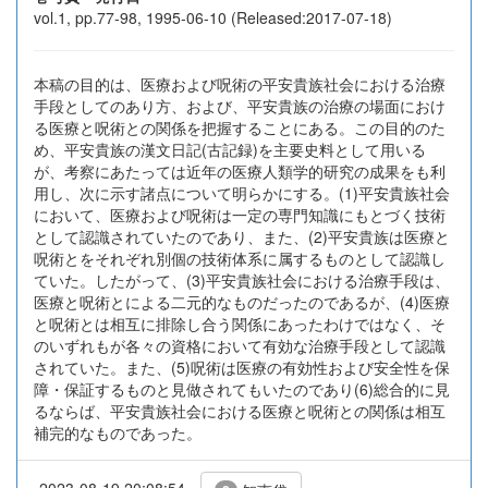
vol.1, pp.77-98, 1995-06-10 (Released:2017-07-18)
本稿の目的は、医療および呪術の平安貴族社会における治療
手段としてのあり方、および、平安貴族の治療の場面におけ
る医療と呪術との関係を把握することにある。この目的のた
め、平安貴族の漢文日記(古記録)を主要史料として用いる
が、考察にあたっては近年の医療人類学的研究の成果をも利
用し、次に示す諸点について明らかにする。(1)平安貴族社会
において、医療および呪術は一定の専門知識にもとづく技術
として認識されていたのであり、また、(2)平安貴族は医療と
呪術とをそれぞれ別個の技術体系に属するものとして認識し
ていた。したがって、(3)平安貴族社会における治療手段は、
医療と呪術とによる二元的なものだったのであるが、(4)医療
と呪術とは相互に排除し合う関係にあったわけではなく、そ
のいずれもが各々の資格において有効な治療手段として認識
されていた。また、(5)呪術は医療の有効性および安全性を保
障・保証するものと見做されてもいたのであり(6)総合的に見
るならば、平安貴族社会における医療と呪術との関係は相互
補完的なものであった。
2023-08-19 20:08:54