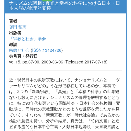
ナリズムの諸相 : 真光と幸福の科学における日本・日
本人観の論理と変遷
著者
塚田 穂高
出版者
「宗教と社会」学会
雑誌
宗教と社会
(
ISSN:13424726
)
巻号頁・発行日
vol.15, pp.67-90, 2009-06-06 (Released:2017-07-18)
近・現代日本の救済宗教において、ナショナリズムとユニヴ
ァーサリズムがどのような形で存在しているのか。本稿で
は、2つの「新新宗教」-「真光」と「幸福の科学」の世界観
ないし教えにおけるナショナリズムの論理を解明するととも
に、特に90年代初頭という国際社会・日本社会の転換期・変
動期に、同時代の宗教運動がどのような反応を示したかを見
ていく。すなわち「新新宗教」が「時代社会論」であるかの
検証の意義を持つ。分析の結果、真光は、『竹内文書』と通
底する霊的な日本中心主義・人類日本起源説・天皇統治説と