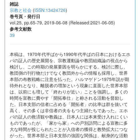
雑誌
宗教と社会
(
ISSN:13424726
)
巻号頁・発行日
vol.25, pp.65-79, 2019-06-08 (Released:2021-06-05)
参考文献数
39
本稿は、1970年代半ばから1990年代半ばの日本におけるエホ
バの証人の歴史展開を、宗教運動論や教団組織論の視点から
検討し、この時期の発展要因を明らかにする。検討に際し、
教団側の刊行物だけでなく教団外からの情報も採用し、世界
本部の布教戦略に注意を払った。ハルマゲドン1975年説が期
待外れとなり、離脱者の増加という現象に直面した世界本部
は、以前にも増して「終わりが近い」ことを強調し、多くの
時間を宣教に費やす「開拓奉仕」と称される活動を督励し
た。日本支部の信者に占める「開拓者」の比率は群を抜いて
高く、その多くは非信者の夫をもつ主婦たちであった。エホ
バの証人の救済観や教義は、日本人には本来受け入れにくい
ものであったが、「家から家」への戸別訪問による宣教に多
大な時間が投じられたことが入信者の獲得と教勢拡大につな
がった。世界本部と日本支部の強固な関係は、献身的な活動