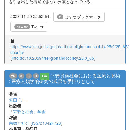
を引き出した看過できない要素となっている。
2023-11-20 22:52:54
はてなブックマーク
2
Twitter
25 + 52
https://www.jstage.jst.go.jp/article/religionandsociety/25/0/25_65/_
char/ja/
(
info:doi/10.20594/religionandsociety.25.0_65
)
平安貴族社会における医療と呪術
26
0
0
0
OA
: 医療人類学的研究の成果を手掛りとして
著者
繁田 信一
出版者
「宗教と社会」学会
雑誌
宗教と社会
(
ISSN:13424726
)
巻号頁・発行日