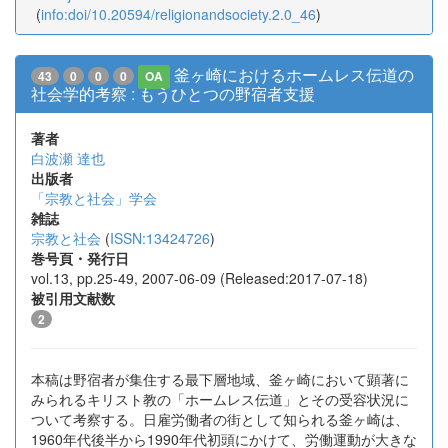
(
info:doi/10.20594/religionandsociety.2.0_46
)
釜ヶ崎におけるホームレス伝道の
43
0
0
0
OA
社会学的考察 : もうひとつの野宿者支援
著者
白波瀬 達也
出版者
「宗教と社会」学会
雑誌
宗教と社会
(
ISSN:13424726
)
巻号頁・発行日
vol.13, pp.25-49, 2007-06-09 (Released:2017-07-18)
被引用文献数
2
本稿は野宿者が集住する最下層地域、釜ヶ崎において顕著に
みられるキリスト教の「ホームレス伝道」とその受容状況に
ついて考察する。日雇労働者の街として知られる釜ヶ崎は、
1960年代後半から1990年代初頭にかけて、労働運動が大きな