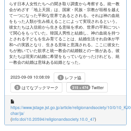
らす日本人女性たちへの聞き取り調査から考察する。統一教
会がめざす「地上天国」は、国家・民族・宗教が垣根を越え
て一つになった平和な世界であるとされる。それは神の血統
をもった人類が生み殖えることによって実現されるという。
彼女たちは入信前から生きる意味を求め、世界の平和につい
て関心をもっていた。韓国人男性と結婚し、神の血統を持つ
とされる子どもを生み育てることは、結婚生活それ自体が平
和への実践となり、生きる意味と意識される。ここに彼女た
ちが抱いていた欲求と統一教会の結婚観との一致がある。彼
女たちは現実の結婚に希望をもっていなかったけれども、統
一教会の結婚は意味ある結婚となった。
2023-09-09 10:08:09
レファ協
1
はてなブックマーク
Twitter
3
315 + 474
https://www.jstage.jst.go.jp/article/religionandsociety/10/0/10_K
char/ja/
(
info:doi/10.20594/religionandsociety.10.0_47
)