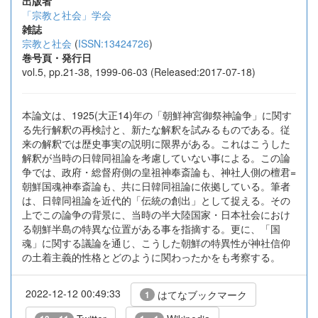
出版者
「宗教と社会」学会
雑誌
宗教と社会
(
ISSN:13424726
)
巻号頁・発行日
vol.5, pp.21-38, 1999-06-03 (Released:2017-07-18)
本論文は、1925(大正14)年の「朝鮮神宮御祭神論争」に関す
る先行解釈の再検討と、新たな解釈を試みるものである。従
来の解釈では歴史事実の説明に限界がある。これはこうした
解釈が当時の日韓同祖論を考慮していない事による。この論
争では、政府・総督府側の皇祖神奉斎論も、神社人側の檀君=
朝鮮国魂神奉斎論も、共に日韓同祖論に依拠している。筆者
は、日韓同祖論を近代的「伝統の創出」として捉える。その
上でこの論争の背景に、当時の半大陸国家・日本社会におけ
る朝鮮半島の特異な位置がある事を指摘する。更に、「国
魂」に関する議論を通じ、こうした朝鮮の特異性が神社信仰
の土着主義的性格とどのように関わったかをも考察する。
2022-12-12 00:49:33
はてなブックマーク
1