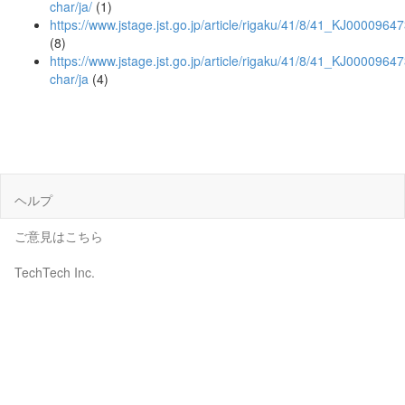
char/ja/
(1)
https://www.jstage.jst.go.jp/article/rigaku/41/8/41_KJ0000964
(8)
https://www.jstage.jst.go.jp/article/rigaku/41/8/41_KJ0000964
char/ja
(4)
ヘルプ
ご意見はこちら
TechTech Inc.