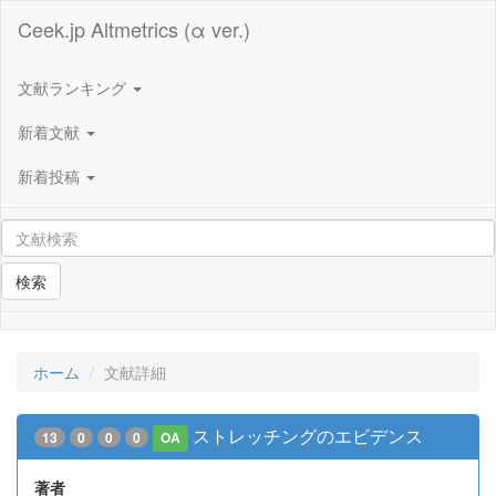
Ceek.jp Altmetrics (α ver.)
文献ランキング
新着文献
新着投稿
検索
ホーム
文献詳細
ストレッチングのエビデンス
13
0
0
0
OA
著者