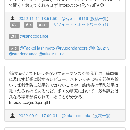
て聞くと教えてくれるはず https://t.co/4RyN7uFVKX
2022-11-11 13:51:50
@kyo_n_6119
(
投稿一覧
)
リツイート・ネットワーク (1)
1
6
0.447
@sandcodance
1
@TaekoHashimoto
@ryugendancers
@KK2021y
5
@sandcodance
@taka0901ue
\論文紹介/ ストレッチがパフォーマンスや怪我予防、筋肉痛
に及ぼす影響に関するレビュー。ストレッチは特定部位を除
いて怪我予防に効果的ではないことや、筋肉痛の予防効果は
微々たるものであるなど、多くの研究において一般常識とは
異なる結果が得られていることが分かる。
https://t.co/jsu5qcnqtH
2022-09-01 17:00:01
@takamos_taka
(
投稿一覧
)