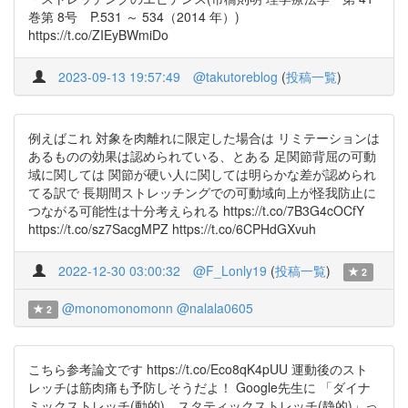
巻第 8号 P.531 ～ 534（2014 年）)
https://t.co/ZIEyBWmiDo
2023-09-13 19:57:49
@takutoreblog
(
投稿一覧
)
例えばこれ 対象を肉離れに限定した場合は リミテーションは
あるものの効果は認められている、とある 足関節背屈の可動
域に関しては 関節が硬い人に関しては明らかな差が認められ
てる訳で 長期間ストレッチングでの可動域向上が怪我防止に
つながる可能性は十分考えられる https://t.co/7B3G4cOCfY
https://t.co/sz7SacgMPZ https://t.co/6CPHdGXvuh
2022-12-30 03:00:32
@F_Lonly19
(
投稿一覧
)
2
@monomonomonn
@nalala0605
2
こちら参考論文です https://t.co/Eco8qK4pUU 運動後のスト
レッチは筋肉痛も予防しそうだよ！ Google先生に 「ダイナ
ミックストレッチ(動的) スタティックストレッチ(静的)」っ