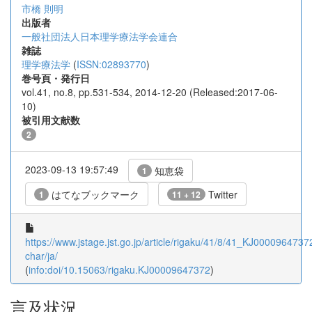
市橋 則明
出版者
一般社団法人日本理学療法学会連合
雑誌
理学療法学
(
ISSN:02893770
)
巻号頁・発行日
vol.41, no.8, pp.531-534, 2014-12-20 (Released:2017-06-
10)
被引用文献数
2
2023-09-13 19:57:49
知恵袋
1
はてなブックマーク
Twitter
1
11 + 12
https://www.jstage.jst.go.jp/article/rigaku/41/8/41_KJ00009647372
char/ja/
(
info:doi/10.15063/rigaku.KJ00009647372
)
言及状況