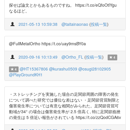
探せば論文とかもあるものですね。 https://t.co/eQfoOtlYgu
なるほど。
2021-05-13 10:59:38
@taitainaonao
(
投稿一覧
)
@FullMetalOrtho https://t.co/uay9msBY0a
2020-09-16 10:13:49
@Ortho_FL
(
投稿一覧
)
4
@HT15367806
@kurashu0509
@osugi28102905
4
@PlayGroundKH1
・ストレッチングを実施した場合の足関節周囲の障害の発生
について調べた研究では優位な差はない ・足関節背屈制限と
傷害発生率については有意な相関がみられた。足関節背屈可
動域が34° の場合は傷害発生率が 2.5 倍高く, 特に足関節捻挫
の発生は 5 倍近い報告がされている https://t.co/zzQodCGA6v