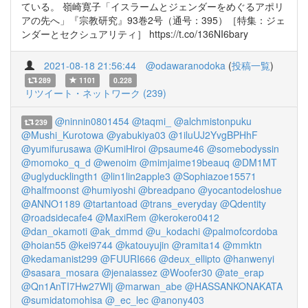
ている。 嶺崎寛子「イスラームとジェンダーをめぐるアポリ
アの先へ」『宗教研究』93巻2号（通号：395）［特集：ジェ
ンダーとセクシュアリティ］ https://t.co/136NI6bary
2021-08-18 21:56:44
@odawaranodoka
(
投稿一覧
)
289
1101
0.228
リツイート・ネットワーク (239)
@ninnin0801454
@taqmi_
@alchmistonpuku
239
@Mushi_Kurotowa
@yabukiya03
@1iluUJ2YvgBPHhF
@yumifurusawa
@KumiHiroi
@psaume46
@somebodyssin
@momoko_q_d
@wenoim
@mimjaime19beauq
@DM1MT
@uglyducklingth1
@lin1lin2apple3
@Sophiazoe15571
@halfmoonst
@humiyoshi
@breadpano
@yocantodeloshue
@ANNO1189
@tartantoad
@trans_everyday
@Qdentity
@roadsidecafe4
@MaxiRem
@kerokero0412
@dan_okamoti
@ak_dmmd
@u_kodachi
@palmofcordoba
@hoian55
@kei9744
@katouyujin
@ramita14
@mmktn
@kedamanist299
@FUURI666
@deux_ellipto
@hanwenyi
@sasara_mosara
@jenaiassez
@Woofer30
@ate_erap
@Qn1AnTI7Hw27Wlj
@marwan_abe
@HASSANKONAKATA
@sumidatomohisa
@_ec_lec
@anony403