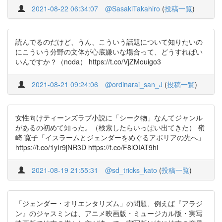
2021-08-22 06:34:07
@SasakiTakahiro
(
投稿一覧
)
読んでるのだけど、うん、こういう話題について知りたいの
にこういう分野の文体が心底嫌いな場合って、どうすればい
いんですか？（noda） https://t.co/VjZMouigo3
2021-08-21 09:24:06
@ordinarai_san_J
(
投稿一覧
)
女性向けティーンズラブ小説に「シーク物」なんてジャンル
があるの初めて知った。（検索したらいっぱい出てきた） 嶺
崎 寛子「イスラームとジェンダーをめぐるアポリアの先へ」
https://t.co/1yIr9jNR3D https://t.co/F8lOIAT9hi
2021-08-19 21:55:31
@sd_tricks_kato
(
投稿一覧
)
「ジェンダー・オリエンタリズム」の問題、例えば『アラジ
ン』のジャスミンは、アニメ映画版・ミュージカル版・実写