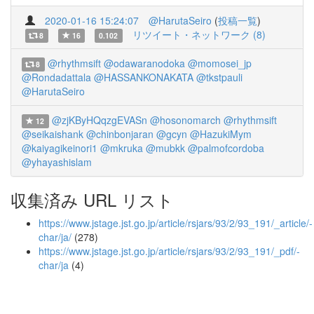
2020-01-16 15:24:07
@HarutaSeiro
(
投稿一覧
)
リツイート・ネットワーク (8)
8
16
0.102
@rhythmsift
@odawaranodoka
@momosei_jp
8
@Rondadattala
@HASSANKONAKATA
@tkstpauli
@HarutaSeiro
@zjKByHQqzgEVASn
@hosonomarch
@rhythmsift
12
@seikaishank
@chinbonjaran
@gcyn
@HazukiMym
@kaiyagikeinori1
@mkruka
@mubkk
@palmofcordoba
@yhayashislam
収集済み URL リスト
https://www.jstage.jst.go.jp/article/rsjars/93/2/93_191/_article/-
char/ja/
(278)
https://www.jstage.jst.go.jp/article/rsjars/93/2/93_191/_pdf/-
char/ja
(4)