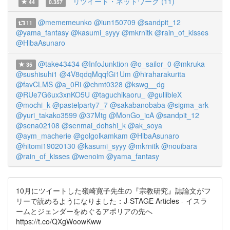
リツイート・ネットワーク (11)
44
0.357
@mememeunko
@iun150709
@sandpit_12
11
@yama_fantasy
@kasumi_syyy
@mkrnitk
@rain_of_kisses
@HibaAsunaro
@take43434
@InfoJunktion
@o_sailor_0
@mkruka
35
@sushisuhi1
@4V8qdqMqqfGi1Um
@hiraharakurita
@favCLMS
@a_0Ri
@chmt0328
@kswg__dg
@RUe7G6ux3xnKO5U
@taguchikaoru_
@gullibleX
@mochi_k
@pastelparty7_7
@sakabanobaba
@sigma_ark
@yuri_takako3599
@37Mtg
@MonGo_icA
@sandpit_12
@sena02108
@senmai_dohshi_k
@ak_soya
@aym_macherie
@golgolkamkam
@HibaAsunaro
@hitomi19020130
@kasumi_syyy
@mkrnitk
@nouibara
@rain_of_kisses
@wenoim
@yama_fantasy
10月にツイートした嶺崎寛子先生の『宗教研究』誌論文がフ
リーで読めるようになりました：J-STAGE Articles - イスラ
ームとジェンダーをめぐるアポリアの先へ
https://t.co/QXgWoowKww