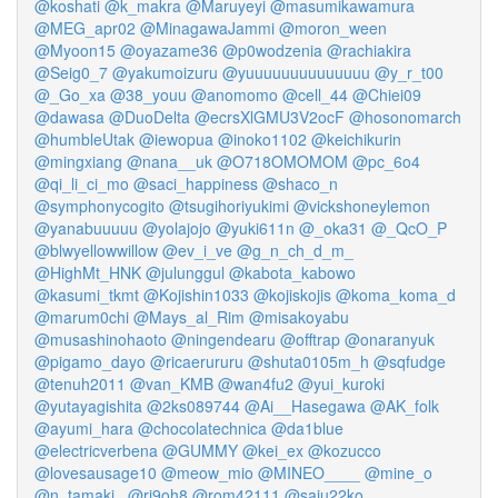
@koshati
@k_makra
@Maruyeyi
@masumikawamura
@MEG_apr02
@MinagawaJammi
@moron_ween
@Myoon15
@oyazame36
@p0wodzenia
@rachiakira
@Seig0_7
@yakumoizuru
@yuuuuuuuuuuuuuu
@y_r_t00
@_Go_xa
@38_youu
@anomomo
@cell_44
@Chiei09
@dawasa
@DuoDelta
@ecrsXlGMU3V2ocF
@hosonomarch
@humbleUtak
@iewopua
@inoko1102
@keichikurin
@mingxiang
@nana__uk
@O718OMOMOM
@pc_6o4
@qi_li_ci_mo
@saci_happiness
@shaco_n
@symphonycogito
@tsugihoriyukimi
@vickshoneylemon
@yanabuuuuu
@yolajojo
@yuki611n
@_oka31
@_QcO_P
@blwyellowwillow
@ev_i_ve
@g_n_ch_d_m_
@HighMt_HNK
@julunggul
@kabota_kabowo
@kasumi_tkmt
@Kojishin1033
@kojiskojis
@koma_koma_d
@marum0chi
@Mays_al_Rim
@misakoyabu
@musashinohaoto
@ningendearu
@offtrap
@onaranyuk
@pigamo_dayo
@ricaerururu
@shuta0105m_h
@sqfudge
@tenuh2011
@van_KMB
@wan4fu2
@yui_kuroki
@yutayagishita
@2ks089744
@Ai__Hasegawa
@AK_folk
@ayumi_hara
@chocolatechnica
@da1blue
@electricverbena
@GUMMY
@kei_ex
@kozucco
@lovesausage10
@meow_mio
@MINEO____
@mine_o
@n_tamaki_
@ri9oh8
@rom42111
@saju22ko