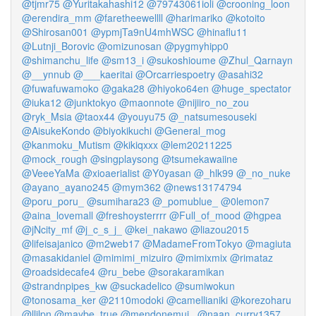
@tjmr75
@Yuritakahashi12
@79743061ioli
@crooning_loon
@erendira_mm
@faretheewellll
@harimariko
@kotoito
@Shirosan001
@ypmjTa9nU4mhWSC
@hinaflu11
@Lutnji_Borovic
@omizunosan
@pygmyhipp0
@shimanchu_life
@sm13_i
@sukoshioume
@Zhul_Qarnayn
@__ynnub
@___kaeritai
@Orcarriespoetry
@asahi32
@fuwafuwamoko
@gaka28
@hiyoko64en
@huge_spectator
@iuka12
@junktokyo
@maonnote
@nijiiro_no_zou
@ryk_Msia
@taox44
@youyu75
@_natsumesouseki
@AisukeKondo
@biyokikuchi
@General_mog
@kanmoku_Mutism
@kikiqxxx
@lem20211225
@mock_rough
@singplaysong
@tsumekawaiine
@VeeeYaMa
@xioaerialist
@Y0yasan
@_hlk99
@_no_nuke
@ayano_ayano245
@mym362
@news13174794
@poru_poru_
@sumihara23
@_pomublue_
@0lemon7
@aina_lovemall
@freshoysterrrr
@Full_of_mood
@hgpea
@jNcity_mf
@j_c_s_j_
@kei_nakawo
@liazou2015
@lifeisajanico
@m2web17
@MadameFromTokyo
@magiuta
@masakidaniel
@mimimi_mizuiro
@mimixmix
@rimataz
@roadsidecafe4
@ru_bebe
@sorakaramikan
@strandnpipes_kw
@suckadelico
@sumiwokun
@tonosama_ker
@2110modoki
@camellianiki
@korezoharu
@llilpn
@maybe_true
@mendonemui_
@naan_curry1357