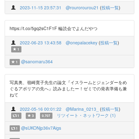
2023-11-15 23:57:31
@rourorourou21
(
投稿一覧
)
https://t.co/5gq2sC1F1F 輪読会でよんだやつ
2022-06-23 13:43:58
@onepalacekey
(
投稿一覧
)
1
@sanomaru364
1
写真奥、嶺崎寛子先生の論文『イスラームとジェンダーをめ
ぐるアポリアの先へ』読みましたー！ゼミでの発表準備も兼
ねて
2022-05-16 00:01:22
@Marina_0213_
(
投稿一覧
)
リツイート・ネットワーク (1)
1
3
0.707
@sUKONjp36v7Aigs
1