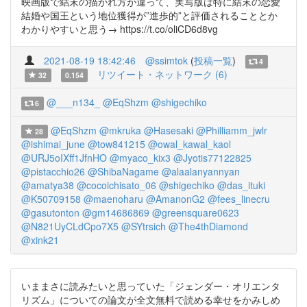
映画版で結末の描かれ方が違って、実写版は特に結末の恋愛
結婚や国王という地位獲得が”進歩的”と評価されることとか
わかりやすいと思う→ https://t.co/oliCD6d8vg
2021-08-19 18:42:46
@ssimtok
(
投稿一覧
)
4
リツイート・ネットワーク (6)
32
0.154
@___n134_
@EqShzm
@shigechiko
6
@EqShzm
@mkruka
@Hasesaki
@Philliamm_jwlr
28
@ishimai_june
@tow841215
@owal_kawal_kaol
@URJ5oIXff1JfnHO
@myaco_kix3
@Jyotis77122825
@pistacchio26
@ShibaNagame
@alaalanyannyan
@amatya38
@cocoichisato_06
@shigechiko
@das_ituki
@K50709158
@maenoharu
@AmanonG2
@fees_linecru
@gasutonton
@gm14686869
@greensquare0623
@N821UyCLdCpo7X5
@SYtrsich
@The4thDiamond
@xink21
いままさに読みたいと思っていた「ジェンダー・オリエンタ
リズム」についての論文が全文無料で読める幸せをかみしめ