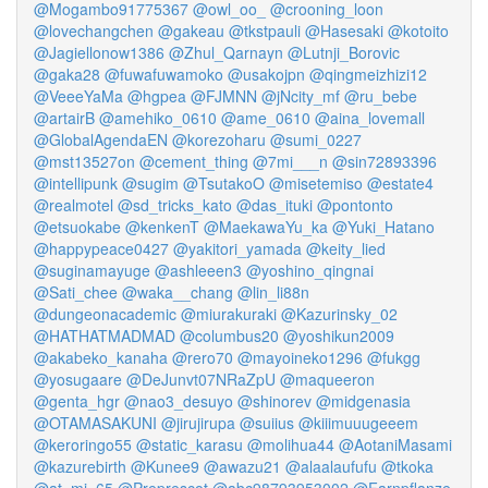
@Mogambo91775367
@owl_oo_
@crooning_loon
@lovechangchen
@gakeau
@tkstpauli
@Hasesaki
@kotoito
@Jagiellonow1386
@Zhul_Qarnayn
@Lutnji_Borovic
@gaka28
@fuwafuwamoko
@usakojpn
@qingmeizhizi12
@VeeeYaMa
@hgpea
@FJMNN
@jNcity_mf
@ru_bebe
@artairB
@amehiko_0610
@ame_0610
@aina_lovemall
@GlobalAgendaEN
@korezoharu
@sumi_0227
@mst13527on
@cement_thing
@7mi___n
@sin72893396
@intellipunk
@sugim
@TsutakoO
@misetemiso
@estate4
@realmotel
@sd_tricks_kato
@das_ituki
@pontonto
@etsuokabe
@kenkenT
@MaekawaYu_ka
@Yuki_Hatano
@happypeace0427
@yakitori_yamada
@keity_lied
@suginamayuge
@ashleeen3
@yoshino_qingnai
@Sati_chee
@waka__chang
@lin_li88n
@dungeonacademic
@miurakuraki
@Kazurinsky_02
@HATHATMADMAD
@columbus20
@yoshikun2009
@akabeko_kanaha
@rero70
@mayoineko1296
@fukgg
@yosugaare
@DeJunvt07NRaZpU
@maqueeron
@genta_hgr
@nao3_desuyo
@shinorev
@midgenasia
@OTAMASAKUNI
@jirujirupa
@suiius
@kiiimuuugeeem
@keroringo55
@static_karasu
@molihua44
@AotaniMasami
@kazurebirth
@Kunee9
@awazu21
@alaalaufufu
@tkoka