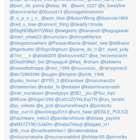
@pom_de_poma
@sissy_86_
@sumi_0227
@s_lovelyfive
@taroninaritai
@Xiuxiu913
@yonagahimetomm
@_o_p_o_j_o_
@aoio_blue
@AutumWong
@bluenote1969
@cell_u_lose
@cement_thing
@deadly13molis
@EbgNDiBplH7QWe2
@ewigkeitz
@hanano9
@kagugasuki
@mert_erkek23
@mumutaru
@ohmywhityrice
@oiiogotonowhere
@PanpanAtama
@risset_new
@stillnano
@tigerbutter
@VirgoVirginum
@yama_do_ri
@1_eyed_yully
@7mi___n
@abiabi205
@aitoyume827
@as_herzensnacht
@DeathWish_bot
@hayaguiii
@Kee_Aroham
@kzkiwms
@neeedledroppp
@nori_1999
@nuuunooo_
@rainygreen2
@sin72893396
@sugim
@tmptnb
@ymtk_1996
@yoko_home1
@YYG_3
@Eirambee
@marumaro24
@misetemiso
@cedar_fa
@estate4
@kataminaramashi
@mei_murakami
@randyjoye
@SEI__jou
@Yuu_kiyo
@9Evoe
@Hogei1256
@LkfzUZ0Y6LExpTN
@ryo_tanishi
@yy_celeste
@a_jzz0
@nomorelines24
@pontonto
@qc_cuv10
@sociology2010
@umi_hase
@EXILE_POLICE
@hachiware_neko3
@pandanohirune
@ebiasa_psyche
@eM57ZYlI613JwDm
@InabaTetsuji
@itagaki_m1
@lib_mus
@madteadrinker1
@makimakidas
@mizunonakahe
@neurosnowblind
@ohiisan55
@pimeriko