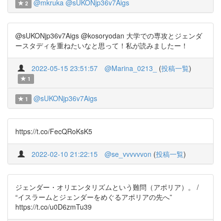
@mkruka
@sUKONjp36v7Aigs
2
@sUKONjp36v7Aigs @kosoryodan 大学での専攻とジェンダ
ースタディを重ねたいなと思って！私が読みましたー！
2022-05-15 23:51:57
@Marina_0213_
(
投稿一覧
)
1
@sUKONjp36v7Aigs
1
https://t.co/FecQRoKsK5
2022-02-10 21:22:15
@se_vvvvvvon
(
投稿一覧
)
ジェンダー・オリエンタリズムという難問（アポリア）。 /
“イスラームとジェンダーをめぐるアポリアの先へ”
https://t.co/u0D6zmTu39