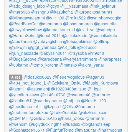
@at_mi_65
@Preprescot
@abc98793953002
@Farnpflanze
@adc_design_labo
@gcyn
@__yasumasa
@mk_aylanur
@maro986
@ssngn3
@kazukof12
@kuronekosamura1
@MinagawaJammi
@y_r_t00
@reika522
@symphonycogito
@PearlBlueCat
@anomomo
@hosonomarch
@gasenetta
@blwyellowwillow
@koma_koma_d
@ev_i_ve
@sqfudge
@HarutaSeiro
@tenuh2011
@chiakokudo
@suechikakota
@abu7anan
@yutayagishita
@totsugekinissi
@offtrap
@yskwjm
@gtgt_yamada
@AK_folk
@kozucco
@jun_naibzade
@abyssin2011
@tsysoba
@ri9oh8
@BugsGroove
@kareobana
@veryfarfromhere
@narapress
@80kame
@tomo_kororin
@mittsko
@akira_yanai
@dosukoi8629
@Feuervogelove
@agari33
668
@404_not_found_L
@Gekikara_Oniku
@Mushi_Kurotowa
@taqmi_
@asusaionji
@19220408mitsue
@_lopt
@yumifurusawa
@k14610762
@psaume46
@urithree
@tidetide81
@sundaymeme
@mfj_ns
@ReieR_123
@thesilence_of__
@kzpsa1
@Olive80autumn
@mofumofumofukou
@TakeYoshida
@akzkiss_xoxo
@DM1MT
@GrlldChsAsp
@hana_otoko
@mrmnrn
@wenoim
@uglyducklingth1
@luadsix
@bigfanofsleep
@Sophiazoe15571
@FunfunTomo
@nyaguitar
@halfmoonst