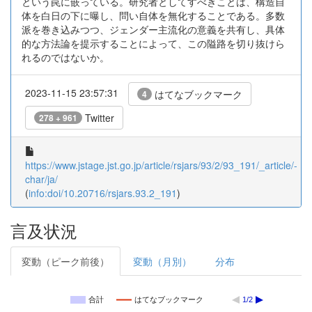
という罠に嵌っている。研究者としてすべきことは、構造自
体を白日の下に曝し、問い自体を無化することである。多数
派を巻き込みつつ、ジェンダー主流化の意義を共有し、具体
的な方法論を提示することによって、この隘路を切り抜けら
れるのではないか。
2023-11-15 23:57:31
はてなブックマーク
4
Twitter
278 + 961
https://www.jstage.jst.go.jp/article/rsjars/93/2/93_191/_article/-
char/ja/
(
info:doi/10.20716/rsjars.93.2_191
)
言及状況
変動（ピーク前後）
変動（月別）
分布
合計
はてなブックマーク
1/2