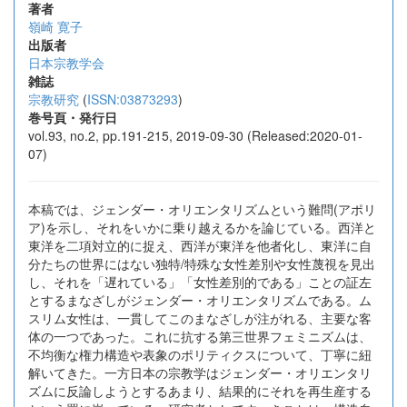
著者
嶺崎 寛子
出版者
日本宗教学会
雑誌
宗教研究
(
ISSN:03873293
)
巻号頁・発行日
vol.93, no.2, pp.191-215, 2019-09-30 (Released:2020-01-
07)
本稿では、ジェンダー・オリエンタリズムという難問(アポリ
ア)を示し、それをいかに乗り越えるかを論じている。西洋と
東洋を二項対立的に捉え、西洋が東洋を他者化し、東洋に自
分たちの世界にはない独特/特殊な女性差別や女性蔑視を見出
し、それを「遅れている」「女性差別的である」ことの証左
とするまなざしがジェンダー・オリエンタリズムである。ム
スリム女性は、一貫してこのまなざしが注がれる、主要な客
体の一つであった。これに抗する第三世界フェミニズムは、
不均衡な権力構造や表象のポリティクスについて、丁寧に紐
解いてきた。一方日本の宗教学はジェンダー・オリエンタリ
ズムに反論しようとするあまり、結果的にそれを再生産する