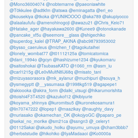
@Mono36004074
@nobtemarne
@paeoniawhite
@T0kkulee
@adtkfm
@atswa
@eminagatta
@eri_eo
@kousekiya
@tkoka
@YUNIKOOOO
@aka789
@akupiyocco
@alaalaufufu
@amenohinogoji
@awazu21
@Chris_Keio71
@Hatake_ager
@hayakawa2600
@Kunee9
@otonokanade
@pancake_xf5u
@seemore__glass
@shigechiko
@superdog_kalel
@TRAP_AKINA
@abc98793953002
@bysso_caeruleus
@mizhen_f
@tagokutaihei
@lonely_wombat77
@t01112125a
@tomicatomica
@dani_1994o
@gcyn
@hashizume1234
@kyukomaru
@saitoshokai
@TsubasaKATO
@1060_rm
@asm_iu
@carl1215g
@Le0vMultN8IJ68q
@misato_tani
@mizuyasorasora
@mk_aylanur
@muchipuri
@souya_h
@ysmegyptt
@__yasumasa
@1998kg519
@agapepe1
@akioooka
@akira_form
@daiki_utsugi
@hikarumorishita
@itoishi4F3T4520
@kazukof12
@kibiyurie
@koyama_shinnya
@kuromitsu5
@kuronekosamura1
@lin70747222
@lopep1
@maazikay
@naughty_davy
@nuriasako
@okamechan_OK
@okojyoGC
@paparo_pe
@sekai_no_morike
@sm21ca
@ssngn3
@_celery1
@0112Sakai
@akudo_hoiku
@ayumu_umuya
@cham3bbb7
@herbststudie
@hikohiko
@IyaMadaaoi
@Ko0000a