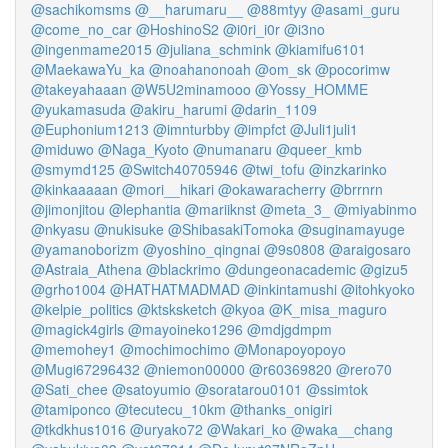
@sachikomsms
@__harumaru__
@88mtyy
@asami_guru
@come_no_car
@HoshinoS2
@i0ri_i0r
@i3no
@ingenmame2015
@juliana_schmink
@kiamifu6101
@MaekawaYu_ka
@noahanonoah
@om_sk
@pocorimw
@takeyahaaan
@W5U2minamooo
@Yossy_HOMME
@yukamasuda
@akiru_harumi
@darin_1109
@Euphonium1213
@imnturbby
@impfct
@Juli1juli1
@miduwo
@Naga_Kyoto
@numanaru
@queer_kmb
@smymd125
@Switch40705946
@twi_tofu
@inzkarinko
@kinkaaaaan
@mori__hikari
@okawaracherry
@brrnrn
@jimonjitou
@lephantia
@mariiknst
@meta_3_
@miyabinmo
@nkyasu
@nukisuke
@ShibasakiTomoka
@suginamayuge
@yamanoborizm
@yoshino_qingnai
@9s0808
@araigosaro
@Astraia_Athena
@blackrimo
@dungeonacademic
@gizu5
@grho1004
@HATHATMADMAD
@inkintamushi
@itohkyoko
@kelpie_politics
@ktsksketch
@kyoa
@K_misa_maguro
@magick4girls
@mayoineko1296
@mdjgdmpm
@memohey1
@mochimochimo
@Monapoyopoyo
@Mugi67296432
@niemon00000
@r60369820
@rero70
@Sati_chee
@satoyumio
@soratarou0101
@ssimtok
@tamiponco
@tecutecu_10km
@thanks_onigiri
@tkdkhus1016
@uryako72
@Wakari_ko
@waka__chang