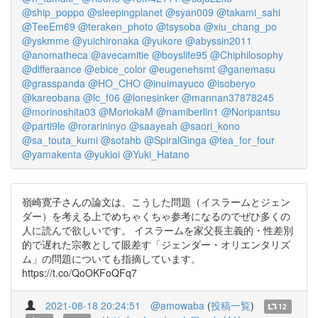
@ship_poppo
@sleepingplanet
@syan009
@takami_sahi
@TeeEm69
@teraken_photo
@tsysoba
@xiu_chang_po
@yskmme
@yuichironaka
@yukore
@abyssin2011
@anomatheca
@avecamitie
@boyslife95
@Chiphilosophy
@differaance
@ebice_color
@eugenehsmt
@ganemasu
@grasspanda
@HO_CHO
@inuimayuco
@isoberyo
@kareobana
@lc_f06
@lonesinker
@mannan37878245
@morinoshita03
@MoriokaM
@namiberlin1
@Noripantsu
@parti9le
@rorarininyo
@saayeah
@saori_kono
@sa_touta_kumi
@sotahb
@SpiralGinga
@tea_for_four
@yamakenta
@yukioi
@Yuki_Hatano
嶺崎寛子さんの論文は、こうした問題（イスラームとジェン
ダー）を考える上でめちゃくちゃ参考になるのでぜひ多くの
人に読んで欲しいです。 イスラームを家父長主義的・性差別
的で遅れた宗教として眼差す「ジェンダー・オリエンタリズ
ム」の問題についても指摘しています。
https://t.co/QoOKFoQFq7
2021-08-18 20:24:51
@amowaba
(
投稿一覧
)
12