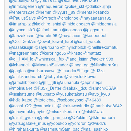
@yabukiya03
@yot07814
@DeJunvt07NRaZpU
@inmichgehen
@maqueeron
@blue_skt
@daikokujinja
@enter01234
@hemm
@lvyursl_89
@mentaikosando
@PaulusSalve
@SYtrsich
@cholonoe
@hayaaaaa1192
@imarispitz
@koichiro_shigi
@middlepeach
@midgenasia
@myaco_kix3
@ninni_mmn
@nokooco
@piggyme__
@tanzakusan
@harako95
@hayalacan
@keeeeeeei
@OcciDentArs
@owal_kawal_kaol
@salut_yasuto
@sasakisujin
@sayuribano
@tinyrichbitch
@hellfirekomatu
@inagreenmind
@keroringo55
@khsttc
@mattatz
@ol_HAM_lo
@whimsical_f0x
@ane_kitinn
@aokei1998
@lchannel_
@MasashiSalvador
@mog_og
@NishiharaKaz
@pagtas
@serikurosawa
@ThunderShingo
@_i3za
@alnickandmarch
@fubyulas
@ivoryclocktower
@jamchibitomo
@jijili_jijili
@alunanula
@aprilsteps
@molihua44
@R357_Drifter
@sakaki_dc0
@shnchrOSAKI
@sisikatsume
@uubsato
@yusuketakatsu
@avp_ky08
@hdk_katoo
@itotoiebaJ
@sobonoyosei
@46489
@acchi_QQ
@cannolo11
@hirakawastudio
@marikutya8642
@maxymbkhythybs
@misuzuikeda_rrr
@nishi24_a
@oishii_gyoza
@peter_pan_co
@QYukimi
@tkfmnomura
@yatsugatake_mus
@yooukoo
@yororon
@2wud7u
@hiraharakurita
@jasminumSam_bac
@mai_sashiko