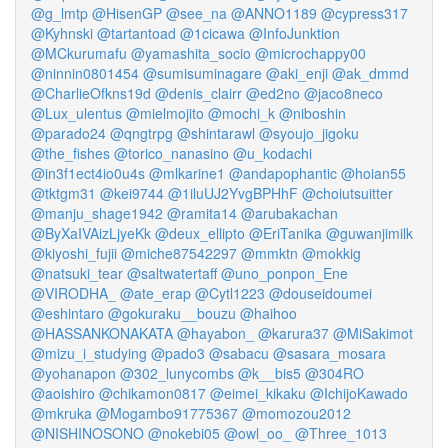
@g_lmtp
@HisenGP
@see_na
@ANNO1189
@cypress317
@Kyhnski
@tartantoad
@1cicawa
@InfoJunktion
@MCkurumafu
@yamashita_socio
@microchappy00
@ninnin0801454
@sumisuminagare
@aki_enji
@ak_dmmd
@CharlieOfkns19d
@denis_clairr
@ed2no
@jaco8neco
@Lux_ulentus
@mielmojito
@mochi_k
@niboshin
@parado24
@qngtrpg
@shintarawl
@syoujo_jigoku
@the_fishes
@torico_nanasino
@u_kodachi
@in3f1ect4io0u4s
@mlkarine1
@andapophantic
@hoian55
@tktgm31
@kei9744
@1iluUJ2YvgBPHhF
@choiutsuitter
@manju_shage1942
@ramita14
@arubakachan
@ByXaIVAizLjyeKk
@deux_ellipto
@EriTanika
@guwanjimilk
@kiyoshi_fujii
@miche87542297
@mmktn
@mokkig
@natsuki_tear
@saltwatertaff
@uno_ponpon_Ene
@VIRODHA_
@ate_erap
@Cytl1223
@douseidoumei
@eshintaro
@gokuraku__bouzu
@haihoo
@HASSANKONAKATA
@hayabon_
@karura37
@MiSakimot
@mizu_i_studying
@pado3
@sabacu
@sasara_mosara
@yohanapon
@302_lunycombs
@k__bis5
@304RO
@aoishiro
@chikamon0817
@eimei_kikaku
@IchijoKawado
@mkruka
@Mogambo91775367
@momozou2012
@NISHINOSONO
@nokebi05
@owl_oo_
@Three_1013