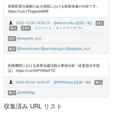
産業医選任義務のある病院における産業保健の分析です。
https://t.co/1YUgpedsMW
2023-12-09 19:28:15
@akeminnko
(
投稿一覧
)
1
リツイート・ネットワーク (1)
3
0.577
@sagaika_arzt
1
@hekichineko
@gachisangyoi
@sagaika_arzt
3
医療機関における産業保健活動の事例分析（産業衛生学雑
誌） https://t.co/53FHS5sFYZ
2023-09-22 16:55:37
@KMSleepy
(
投稿一覧
)
1
@HrkHrklg
1
収集済み URL リスト