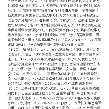
された現在取り組んでいる産業保健活動の記述内容を対象と
し,複数名の専門家により各施設の産業保健活動の分類を試み
た.特に,1.個別対策事例(具体的な取り組み事例・産業保健活
動の主体)2.産業保健活動の取り組み方を反映した分類の2点
に基づき分類を行い,各特徴について検討した.結果:有効回答
数1,920件のうち,581件の自由記載があり,1,044件の個別の産
業保健活動が整理された.1.個別対策事例のうち,具体的な取り
組み事例については,個別対策毎の分類では「B労務管理・過
重労働対策・働き方改革(35.7%)」,「Cメンタルヘルス対策関
連(21.0%)」,「A労働安全衛生管理体制強化・見直し
(19.3%)」等が上位となった.また,施設毎に実施した取り組み
に着目した場合,「B労務管理・過重労働対策・働き方改革関
連」と「Cメンタルヘルス対策関連等」を併せて実施してい
る施設が施設全体の13.2%に認められた.産業保健活動の主体
による分類では,「a:産業保健専門職・安全衛生管理担当者
(71.7%)」が最も多く,「b:現場全体(18.4%)」,「c:外部委託
(2.4%)の順となった.2.産業保健活動の取り組み方を反映した
分類では①包括的管理(42.0%)が最も多く,②問題別管理
(23.8%),③事例管理(16.5%)の順となった.考察と結論:医療機
関における産業保健活動として,過重労働対策を含む労務管
理・働き方改革,メンタルヘルス対策への取り組みが多く実践
されていた.特に,メンタルヘルスにおける一次予防対策と過重
労働における一次予防対策を併せて実施している点,外部の産