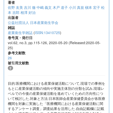
著者
佐野 友美
吉川 徹
中嶋 義文
木戸 道子
小川 真規
槇本 宏子
松
本 吉郎
相澤 好治
出版者
公益社団法人 日本産業衛生学会
雑誌
産業衛生学雑誌
(
ISSN:13410725
)
巻号頁・発行日
vol.62, no.3, pp.115-126, 2020-05-20 (Released:2020-05-
25)
参考文献数
26
被引用文献数
2
目的:医療機関における産業保健活動について,現場での事例を
もとに産業保健活動の傾向や実施主体別の分類を試み,現場レ
ベルでの今後の産業保健活動を進めていくための方向性につ
いて検討した.対象と方法:日本医師会産業保健委員会が各医療
機関を対象に実施した「医療機関における産業保健活動に関
するアンケート調査」調査結果を活用した.自由記載欄に記載