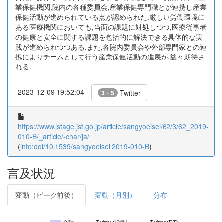
業保健機関,院内の各種委員会,産業保健専門職とが連携し産業
保健活動が進められている点が認められた.厳しい労働環境に
ある医療機関においても,当面の課題に対処しつつ,医療従事者
の健康と安全に関する課題を包括的に解決できる具体的な実
践が進められつつある.また,各院内委員会や外部専門家との連
携によりチームとして行う産業保健活動の進展が,益々期待さ
れる.
2023-12-09 19:52:04
Twitter
3 + 5
https://www.jstage.jst.go.jp/article/sangyoeisei/62/3/62_2019-
010-B/_article/-char/ja/
(
info:doi/10.1539/sangyoeisei.2019-010-B
)
言及状況
変動（ピーク前後）
変動（月別）
分布