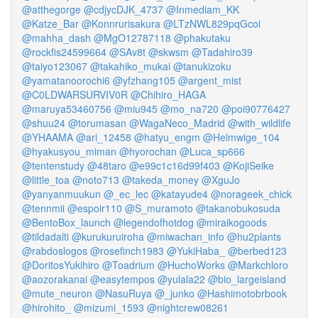
@atthegorge
@cdjycDJK_4737
@Inmediam_KK
@Katze_Bar
@Konnrurisakura
@LTzNWL829pqGcoi
@mahha_dash
@MgO12787118
@phakutaku
@rockfis24599664
@SAv8t
@skwsm
@Tadahiro39
@taiyo123067
@takahiko_mukai
@tanukizoku
@yamatanoorochi6
@yfzhang105
@argent_mist
@C0LDWARSURVIV0R
@Chihiro_HAGA
@maruya53460756
@miu945
@mo_na720
@poi90776427
@shuu24
@torumasan
@WagaNeco_Madrid
@with_wildlife
@YHAAMA
@ari_12458
@hatyu_engm
@Helmwige_104
@hyakusyou_miman
@hyorochan
@Luca_sp666
@tentenstudy
@48taro
@e99c1c16d99f403
@KojiSeike
@little_toa
@noto713
@takeda_money
@XguJo
@yanyanmuukun
@_ec_lec
@katayude4
@norageek_chick
@tennmii
@espoir110
@S_muramoto
@takanobukosuda
@BentoBox_launch
@legendofhotdog
@miraikogoods
@tildadalti
@kurukuruiroha
@miwachan_info
@hu2plants
@rabdoslogos
@rosefinch1983
@YukiHaba_
@berbed123
@DoritosYukihiro
@Toadrium
@HuchoWorks
@Markchloro
@aozorakanai
@easytempos
@yulala22
@bio_largeisland
@mute_neuron
@NasuRuya
@_junko
@Hashimotobrbook
@hirohito_
@mizumi_1593
@nightcrew08261