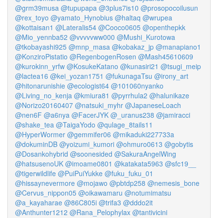
@grm39musa
@tupupapa
@3plus7is10
@prosopocoilusun
@rex_toyo
@yamato_Hynobius
@haltaq
@wrupea
@kottaisan1
@Lateralis54
@Cooco0605
@openthepkk
@Mio_yennba52
@vvvvvww000
@Mushi_Kurotowa
@tkobayashi925
@mnp_masa
@kobakaz_jp
@manapiano1
@KonziroPistatio
@RegenbogenRosen
@Mash45610609
@kurokinn_yrfw
@KosukeKatano
@kunasiri21
@tsugi_meip
@lactea16
@kei_yozan1751
@fukunagaTsu
@irony_art
@hitonarunishie
@ecologist64
@101060nyanko
@Living_no_kenja
@kmiura81
@pyrrhula2
@halunikaze
@Norizo20160407
@natsuki_myhr
@JapaneseLoach
@nen6F
@a6nya
@FacerJYK
@_uranus238
@jamiracci
@shake_tea
@TaigaYodo
@qulage_8tails11
@HyperWormer
@gemmifer06
@mikaduki227733a
@dokuminDB
@yoizumi_kumori
@ohmuro0613
@gobytis
@Dosankohybrid
@soonesided
@SakuraAngelWing
@hatsusenoUK
@imoame0801
@katakata5963
@sfc19__
@tigerwildlife
@PuiPuiYukke
@fuku_fuku_01
@hissaynevermore
@mojawo
@pbtdp258
@nemesis_bone
@Cervus_nippon05
@oikawamaru
@notumimatsu
@a_kayaharae
@86C805i
@trifa3
@dddo2it
@Anthunter1212
@Rana_Pelophylax
@tantivicini