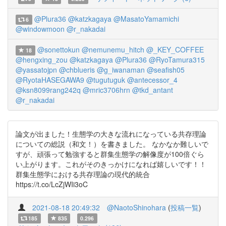
@Plura36
@katzkagaya
@MasatoYamamichi
6
@windowmoon
@r_nakadai
@sonettokun
@nemunemu_hitch
@_KEY_COFFEE
18
@hengxing_zou
@katzkagaya
@Plura36
@RyoTamura315
@yassatojpn
@chblueris
@g_iwanaman
@seafish05
@RyotaHASEGAWA9
@tugutuguk
@antecessor_4
@ksn8099rang242q
@mric3706hrn
@tkd_antant
@r_nakadai
論文が出ました！生態学の大きな流れになっている共存理論
についての総説（和文！）を書きました。 なかなか難しいで
すが、頑張って勉強すると群集生態学の解像度が100倍ぐら
い上がります。これがそのきっかけになれば嬉しいです！！
群集生態学における共存理論の現代的統合
https://t.co/LcZjWIi3oC
2021-08-18 20:49:32
@NaotoShinohara
(
投稿一覧
)
185
835
0.296