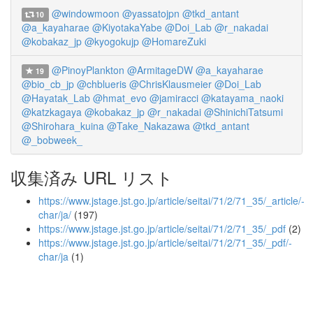
@windowmoon
@yassatojpn
@tkd_antant
10
@a_kayaharae
@KiyotakaYabe
@Doi_Lab
@r_nakadai
@kobakaz_jp
@kyogokujp
@HomareZuki
@PinoyPlankton
@ArmitageDW
@a_kayaharae
19
@bio_cb_jp
@chblueris
@ChrisKlausmeier
@Doi_Lab
@Hayatak_Lab
@hmat_evo
@jamiracci
@katayama_naoki
@katzkagaya
@kobakaz_jp
@r_nakadai
@ShinichiTatsumi
@Shirohara_kuina
@Take_Nakazawa
@tkd_antant
@_bobweek_
収集済み URL リスト
https://www.jstage.jst.go.jp/article/seitai/71/2/71_35/_article/-
char/ja/
(197)
https://www.jstage.jst.go.jp/article/seitai/71/2/71_35/_pdf
(2)
https://www.jstage.jst.go.jp/article/seitai/71/2/71_35/_pdf/-
char/ja
(1)