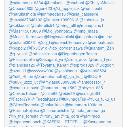
@bakemono19334
@beblues_
@chuboht
@ChujyoMasaki
@Cooco0605
@gon623
@G_applejack
@haninoaki
@harukashiota
@junmaeda918
@kasa_cassssini
@kazuki37348102
@kenken19990618
@kobakaz_jp
@kokkoooji
@Lateralis54
@living_allf
@manapiano1
@Mash45610609
@Mio_yennba52
@mnp_masa
@Mushi_Kurotowa
@NagisaJobitaki
@nuigetudo
@n_toz
@ookami00831
@oq_i
@ouenshitemasuyo
@peripatopsis
@poipoi2
@Px3C91d
@qo_opYoshizawa
@Quantum_Zen
@q_yoshii
@rabioscillation
@RegenbogenRosen
@Riccardoella
@Sasagani_ya
@sima_acvd
@tama_Lyra
@tillandsia125
@Toyama_Kanari
@triprod1829
@ukigoori
@uznutid
@vvvvvww000
@yoshihooo1
@yukao98524
@Yuki_Htnon
@Zundahamoti
@_ga_ku_
@6IOOI9
@6uux_uxxx_ut
@Amylase05609066
@antecessor_4
@ayumu_mouse
@banana_trap1582
@bicycle1885
@ChikaeTatsumi
@chim69
@ebie99
@ecologist64
@FacerJYK
@FuedaKaoru
@fukunagaTsu
@fuku_fuku_01
@GliresRodentia
@halunikaze
@hanamaru100tenn
@HarunaFujioka
@hitonarunishie
@imota_eromanga
@in_the_forest4
@irony_art
@ita_cora
@jamiracci
@JapaneseLoach
@KASEKI_JETTER_1
@Kasuganoma