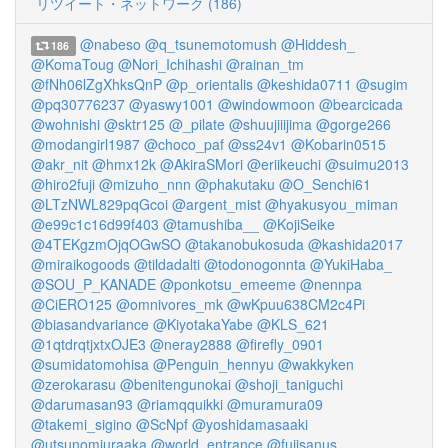
リツイート・ネットワーク (186)
@nabeso
@q_tsunemotomush
@Hiddesh_
186
@KomaToug
@Nori_Ichihashi
@rainan_tm
@fNh06lZgXhksQnP
@p_orientalis
@keshida0711
@sugim
@pq30776237
@yaswy1001
@windowmoon
@bearcicada
@wohnishi
@sktr125
@_pilate
@shuujiiijima
@gorge266
@modangirl1987
@choco_paf
@ss24v1
@Kobarin0515
@akr_nit
@hmx12k
@AkiraSMori
@eriikeuchi
@suimu2013
@hiro2fuji
@mizuho_nnn
@phakutaku
@O_Senchi61
@LTzNWL829pqGcoi
@argent_mist
@hyakusyou_miman
@e99c1c16d99f403
@tamushiba__
@KojiSeike
@4TEKgzmOjqOGwSO
@takanobukosuda
@kashida2017
@miraikogoods
@tildadalti
@todonogonnta
@YukiHaba_
@SOU_P_KANADE
@ponkotsu_emeeme
@nennpa
@CiERO125
@omnivores_mk
@wKpuu638CM2c4Pi
@biasandvariance
@KiyotakaYabe
@KLS_621
@1qtdrqtjxtxOJE3
@neray2888
@firefly_0901
@sumidatomohisa
@Penguin_hennyu
@wakkyken
@zerokarasu
@benitengunokai
@shoji_taniguchi
@darumasan93
@riamqquikki
@muramura09
@takemi_sigino
@ScNpf
@yoshidamasaaki
@utsunomiuraaka
@world_entrance
@fujisanus