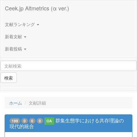
Ceek.jp Altmetrics (α ver.)
文献ランキング
新着文献
新着投稿
検索
ホーム
文献詳細
群集生態学における共存理論の
199
0
0
0
OA
現代的統合