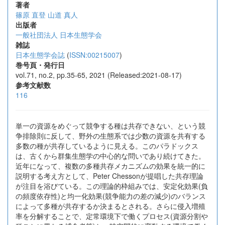
著者
篠原 直登
山道 真人
出版者
一般社団法人 日本生態学会
雑誌
日本生態学会誌
(
ISSN:00215007
)
巻号頁・発行日
vol.71, no.2, pp.35-65, 2021 (Released:2021-08-17)
参考文献数
116
単一の資源をめぐって競争する種は共存できない、という競
争排除則に反して、野外の生態系では少数の資源を共有する
多数の種が共存しているように見える。このパラドックス
は、古くから群集生態学の中心的な問いであり続けてきた。
近年になって、複数の多種共存メカニズムの効果を統一的に
説明する考え方として、Peter Chessonが提唱した共存理論
が注目を浴びている。この理論的枠組みでは、安定化効果(負
の頻度依存性)と均一化効果(競争能力の差の減少)のバランス
によって多種が共存するか決まるとされる。さらに侵入増殖
率を分解することで、定常環境下で働くプロセス(資源分割や