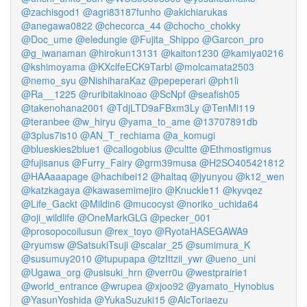
@zachisgod1
@agri83187funho
@akichiarukas
@anegawa0822
@checorca_44
@chocho_chokky
@Doc_ume
@eledungie
@Fujita_Shippo
@Garcon_pro
@g_iwanaman
@hirokun13131
@kaiton1230
@kamiya0216
@kshimoyama
@KXclfeECK9Tarbl
@molcamata2503
@nemo_syu
@NishiharaKaz
@pepeperari
@ph1li
@Ra__1225
@ruribitakinoao
@ScNpf
@seafish05
@takenohana2001
@TdjLTD9aFBxm3Ly
@TenMi119
@teranbee
@w_hiryu
@yama_to_ame
@13707891db
@3plus7is10
@AN_T_rechiama
@a_komugi
@blueskies2blue1
@callogobius
@cultte
@Ethmostigmus
@fujisanus
@Furry_Fairy
@grm39musa
@H2SO405421812
@HAAaaapage
@hachibei12
@haltaq
@jyunyou
@k12_wen
@katzkagaya
@kawasemimejiro
@Knuckle11
@kyvqez
@Life_Gackt
@Mildin6
@mucocyst
@noriko_uchida64
@oji_wildlife
@OneMarkGLG
@pecker_001
@prosopocoilusun
@rex_toyo
@RyotaHASEGAWA9
@ryumsw
@SatsukiTsuji
@scalar_25
@sumimura_K
@susumuy2010
@tupupapa
@tzIttzii_ywr
@ueno_uni
@Ugawa_org
@usisuki_hrn
@verr0u
@westprairie1
@world_entrance
@wrupea
@xjoo92
@yamato_Hynobius
@YasunYoshida
@YukaSuzuki15
@AlcToriaezu