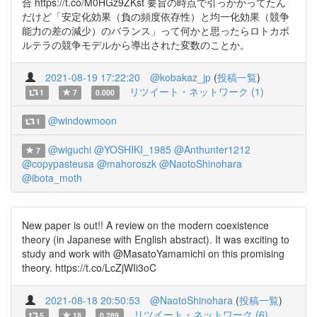
合 https://t.co/M0HGz9ZKst 要旨の時点で引っかかってたん
だけど「安定化効果（負の頻度依存性）と均一化効果（競争
能力の差の減少）のバランス」って何かと思ったらロトカボ
ルテラの競争モデルから導出された変数のことか。
2021-08-19 17:22:20
@kobakaz_jp
(
投稿一覧
)
リツイート・ネットワーク (1)
1
7
0.000
@windowmoon
1
@wiguchi
@YOSHIKI_1985
@Anthunter1212
7
@copypasteusa
@mahoroszk
@NaotoShinohara
@ibota_moth
New paper is out!! A review on the modern coexistence
theory (in Japanese with English abstract). It was exciting to
study and work with @MasatoYamamichi on this promising
theory. https://t.co/LcZjWIi3oC
2021-08-18 20:50:53
@NaotoShinohara
(
投稿一覧
)
リツイート・ネットワーク (6)
5
18
0.289