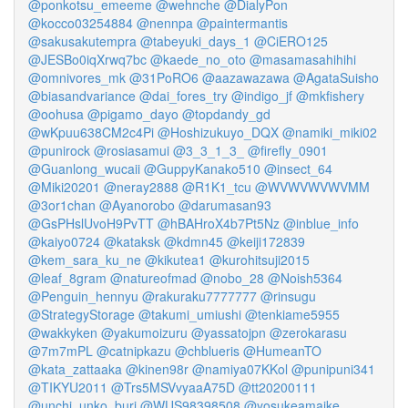
@ponkotsu_emeeme
@wehnche
@DialyPon
@kocco03254884
@nennpa
@paintermantis
@sakusakutempra
@tabeyuki_days_1
@CiERO125
@JESBo0iqXrwq7bc
@kaede_no_oto
@masamasahihihi
@omnivores_mk
@31PoRO6
@aazawazawa
@AgataSuisho
@biasandvariance
@dai_fores_try
@indigo_jf
@mkfishery
@oohusa
@pigamo_dayo
@topdandy_gd
@wKpuu638CM2c4Pi
@Hoshizukuyo_DQX
@namiki_miki02
@punirock
@rosiasamui
@3_3_1_3_
@firefly_0901
@Guanlong_wucaii
@GuppyKanako510
@insect_64
@Miki20201
@neray2888
@R1K1_tcu
@WVWVWVWVMM
@3or1chan
@Ayanorobo
@darumasan93
@GsPHslUvoH9PvTT
@hBAHroX4b7Pt5Nz
@inblue_info
@kaiyo0724
@kataksk
@kdmn45
@keiji172839
@kem_sara_ku_ne
@kikutea1
@kurohitsuji2015
@leaf_8gram
@natureofmad
@nobo_28
@Noish5364
@Penguin_hennyu
@rakuraku7777777
@rinsugu
@StrategyStorage
@takumi_umiushi
@tenkiame5955
@wakkyken
@yakumoizuru
@yassatojpn
@zerokarasu
@7m7mPL
@catnipkazu
@chblueris
@HumeanTO
@kata_zattaaka
@kinen98r
@namiya07KKol
@punipuni341
@TIKYU2011
@Trs5MSVvyaaA75D
@tt20200111
@unchi_unko_buri
@WUS98398508
@yosukeamaike