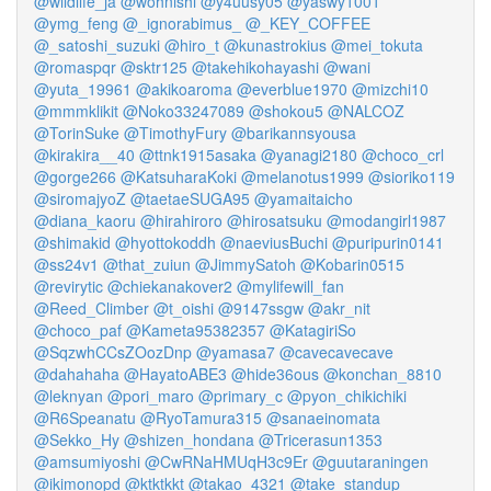
@wildlife_ja
@wohnishi
@y4uusy05
@yaswy1001
@ymg_feng
@_ignorabimus_
@_KEY_COFFEE
@_satoshi_suzuki
@hiro_t
@kunastrokius
@mei_tokuta
@romaspqr
@sktr125
@takehikohayashi
@wani
@yuta_19961
@akikoaroma
@everblue1970
@mizchi10
@mmmklikit
@Noko33247089
@shokou5
@NALCOZ
@TorinSuke
@TimothyFury
@barikannsyousa
@kirakira__40
@ttnk1915asaka
@yanagi2180
@choco_crl
@gorge266
@KatsuharaKoki
@melanotus1999
@sioriko119
@siromajyoZ
@taetaeSUGA95
@yamaitaicho
@diana_kaoru
@hirahiroro
@hirosatsuku
@modangirl1987
@shimakid
@hyottokoddh
@naeviusBuchi
@puripurin0141
@ss24v1
@that_zuiun
@JimmySatoh
@Kobarin0515
@revirytic
@chiekanakover2
@mylifewill_fan
@Reed_Climber
@t_oishi
@9147ssgw
@akr_nit
@choco_paf
@Kameta95382357
@KatagiriSo
@SqzwhCCsZOozDnp
@yamasa7
@cavecavecave
@dahahaha
@HayatoABE3
@hide36ous
@konchan_8810
@leknyan
@pori_maro
@primary_c
@pyon_chikichiki
@R6Speanatu
@RyoTamura315
@sanaeinomata
@Sekko_Hy
@shizen_hondana
@Tricerasun1353
@amsumiyoshi
@CwRNaHMUqH3c9Er
@guutaraningen
@ikimonopd
@ktktkkt
@takao_4321
@take_standup