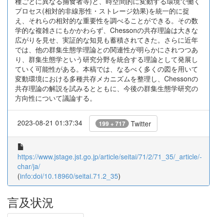
種ごとに異なる捕食者等)と、時空間的に変動する環境で働く
プロセス(相対的非線形性・ストレージ効果)を統一的に捉
え、それらの相対的な重要性を調べることができる。その数
学的な複雑さにもかかわらず、Chessonの共存理論は大きな
広がりを見せ、実証的な知見も蓄積されてきた。さらに近年
では、他の群集生態学理論との関連性が明らかにされつつあ
り、群集生態学という研究分野を統合する理論として発展し
ていく可能性がある。本稿では、なるべく多くの図を用いて
変動環境における多種共存メカニズムを整理し、Chessonの
共存理論の解説を試みるとともに、今後の群集生態学研究の
方向性について議論する。
2023-08-21 01:37:34
Twitter
199 + 717
https://www.jstage.jst.go.jp/article/seitai/71/2/71_35/_article/-
char/ja/
(
info:doi/10.18960/seitai.71.2_35
)
言及状況