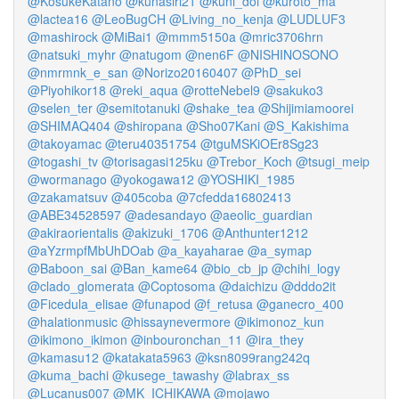
@KosukeKatano
@kunasiri21
@kuni_doi
@kuroto_ma
@lactea16
@LeoBugCH
@Living_no_kenja
@LUDLUF3
@mashirock
@MiBai1
@mmm5150a
@mric3706hrn
@natsuki_myhr
@natugom
@nen6F
@NISHINOSONO
@nmrmnk_e_san
@Norizo20160407
@PhD_sei
@Piyohikor18
@reki_aqua
@rotteNebel9
@sakuko3
@selen_ter
@semitotanuki
@shake_tea
@Shijimiamoorei
@SHIMAQ404
@shiropana
@Sho07Kani
@S_Kakishima
@takoyamac
@teru40351754
@tguMSKiOEr8Sg23
@togashi_tv
@torisagasi125ku
@Trebor_Koch
@tsugi_meip
@wormanago
@yokogawa12
@YOSHIKI_1985
@zakamatsuv
@405coba
@7cfedda16802413
@ABE34528597
@adesandayo
@aeolic_guardian
@akiraorientalis
@akizuki_1706
@Anthunter1212
@aYzrmpfMbUhDOab
@a_kayaharae
@a_symap
@Baboon_sai
@Ban_kame64
@bio_cb_jp
@chihi_logy
@clado_glomerata
@Coptosoma
@daichizu
@dddo2it
@Ficedula_elisae
@funapod
@f_retusa
@ganecro_400
@halationmusic
@hissaynevermore
@ikimonoz_kun
@ikimono_ikimon
@inbouronchan_11
@ira_they
@kamasu12
@katakata5963
@ksn8099rang242q
@kuma_bachi
@kusege_tawashy
@labrax_ss
@Lucanus007
@MK_ICHIKAWA
@mojawo