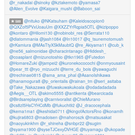
@r_nakadai
@sinoky
@kztakemoto
@yamasa7
@Alien_Evolve
@Kaigara_mushi
@Baboon_sai
@nituko
@NKatsuham
@Kaleidoscopion0
589
@QXZof5PVxUoauUm
@XXZZYrRqpia5OTL
@kizipoppo
@kontaro
@Hilomi130
@nobinobi_res
@Serrata110
@diatommania
@jash1084
@In10017
@q_tsunemotomush
@rKamiura
@MAsTtyXSkMaubtQ
@re_Akiyama11
@cub_k
@ne56_salmonidae
@characintanago
@Hiddesh_
@coasplant
@mizunotoshio
@tkn1965
@Futedon
@HomareZuki
@jampei2
@kuronekococochi
@onmyousaint
@pear_ttt
@ryo_mizuuchi
@terre_du_bois
@yawaguchi
@trechinae0815
@ama_ama_phal
@AsanoIshikawa
@hanamogura8
@p_orientalis
@rainan_tm
@seri_asitaba
@Take_Nakazawa
@fuwakuwakukoala
@odadadadada
@Aegis__OTL
@akimo5555
@antikenta
@bearcicada
@Birdsareplaying
@carnivoralist
@ChieMurano
@cs8zl5HsCYHCdMb
@fukuchi92
@J_dracocephala
@kema1ma1
@keshida0711
@kingofActorsRno
@konamih
@kujira6803
@madoisen
@mahoroszk
@matsusakat
@naoyukinkhm
@r_shineha
@snbpr22
@sugim
@syama1900
@syseTJCexyDVHGE
@tuyamagu
@ukopade