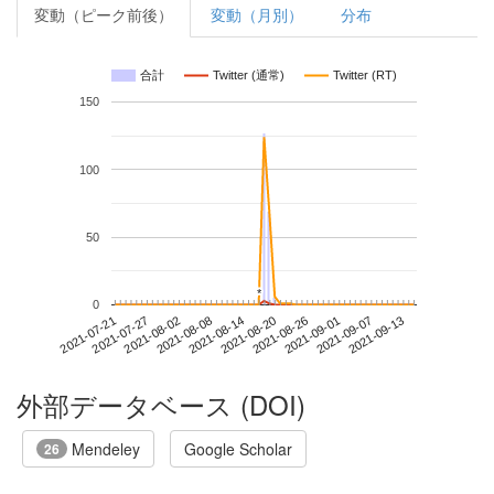
変動（ピーク前後）
変動（月別）
分布
合計
Twitter (通常)
Twitter (RT)
150
100
50
*
*
0
2021-09-07
2021-07-21
2021-08-08
2021-08-26
2021-09-13
2021-07-27
2021-08-14
2021-09-01
2021-08-02
2021-08-20
外部データベース (DOI)
Mendeley
Google Scholar
26