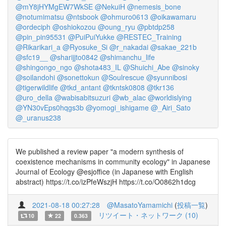
@mY8jHYMgEW7WkSE
@NekuiH
@nemesis_bone
@notumimatsu
@ntsbook
@ohmuro0613
@oikawamaru
@ordeciph
@oshiokozou
@oung_ryu
@pbtdp258
@pin_pin95531
@PuiPuiYukke
@RESTEC_Training
@Rikarikari_a
@Ryosuke_Si
@r_nakadai
@sakae_221b
@sfc19__
@sharijjto0842
@shimanchu_life
@shingongo_ngo
@shota483_IL
@Shuichi_Abe
@sinoky
@soilandohi
@sonettokun
@Soulrescue
@syunnibosi
@tigerwildlife
@tkd_antant
@tkntsk0808
@tkr136
@uro_della
@wabisabitsuzuri
@wb_alac
@worldislying
@YN30vEps0hqgs3b
@yomogi_ishigame
@_Airi_Sato
@_uranus238
We published a review paper "a modern synthesis of
coexistence mechanisms in community ecology" in Japanese
Journal of Ecology @esjoffice (in Japanese with English
abstract) https://t.co/izPfeWszjH https://t.co/O0862h1dcg
2021-08-18 00:27:28
@MasatoYamamichi
(
投稿一覧
)
リツイート・ネットワーク (10)
10
22
0.363