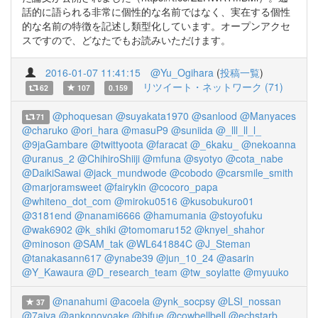
話的に語られる非常に個性的な名前ではなく、実在する個性
的な名前の特徴を記述し類型化しています。オープンアクセ
スですので、どなたでもお読みいただけます。
2016-01-07 11:41:15
@Yu_Ogihara
(
投稿一覧
)
リツイート・ネットワーク (71)
62
107
0.159
@phoquesan
@suyakata1970
@sanlood
@Manyaces
71
@charuko
@ori_hara
@masuP9
@suniida
@_lll_ll_l_
@9jaGambare
@twittyoota
@faracat
@_6kaku_
@nekoanna
@uranus_2
@ChihiroShiiji
@mfuna
@syotyo
@cota_nabe
@DaikiSawai
@jack_mundwode
@cobodo
@carsmile_smith
@marjoramsweet
@fairykin
@cocoro_papa
@whiteno_dot_com
@miroku0516
@kusobukuro01
@3181end
@nanami6666
@hamumania
@stoyofuku
@wak6902
@k_shiki
@tomomaru152
@knyel_shahor
@minoson
@SAM_tak
@WL641884C
@J_Steman
@tanakasann617
@ynabe39
@jun_10_24
@asarin
@Y_Kawaura
@D_research_team
@tw_soylatte
@myuuko
@nanahumi
@acoela
@ynk_socpsy
@LSI_nossan
37
@7aiya
@ankonoyoake
@bifue
@cowbellbell
@echstarb