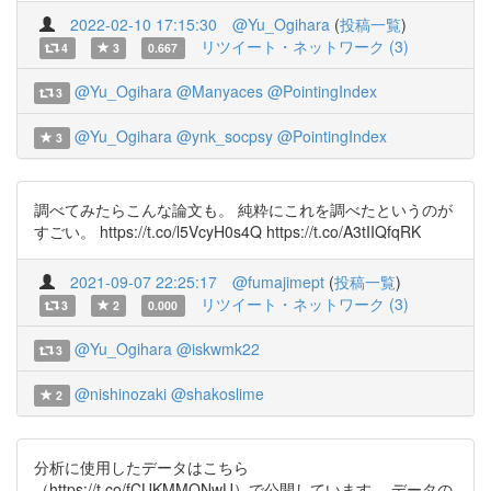
2022-02-10 17:15:30
@Yu_Ogihara
(
投稿一覧
)
リツイート・ネットワーク (3)
4
3
0.667
@Yu_Ogihara
@Manyaces
@PointingIndex
3
@Yu_Ogihara
@ynk_socpsy
@PointingIndex
3
調べてみたらこんな論文も。 純粋にこれを調べたというのが
すごい。 https://t.co/l5VcyH0s4Q https://t.co/A3tIIQfqRK
2021-09-07 22:25:17
@fumajimept
(
投稿一覧
)
リツイート・ネットワーク (3)
3
2
0.000
@Yu_Ogihara
@iskwmk22
3
@nishinozaki
@shakoslime
2
分析に使用したデータはこちら
（https://t.co/fCUKMMONwU）で公開しています。 データの