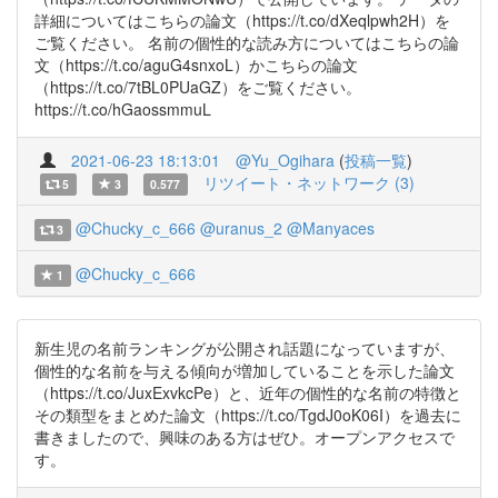
詳細についてはこちらの論文（https://t.co/dXeqlpwh2H）を
ご覧ください。 名前の個性的な読み方についてはこちらの論
文（https://t.co/aguG4snxoL）かこちらの論文
（https://t.co/7tBL0PUaGZ）をご覧ください。
https://t.co/hGaossmmuL
2021-06-23 18:13:01
@Yu_Ogihara
(
投稿一覧
)
リツイート・ネットワーク (3)
5
3
0.577
@Chucky_c_666
@uranus_2
@Manyaces
3
@Chucky_c_666
1
新生児の名前ランキングが公開され話題になっていますが、
個性的な名前を与える傾向が増加していることを示した論文
（https://t.co/JuxExvkcPe）と、近年の個性的な名前の特徴と
その類型をまとめた論文（https://t.co/TgdJ0oK06I）を過去に
書きましたので、興味のある方はぜひ。オープンアクセスで
す。