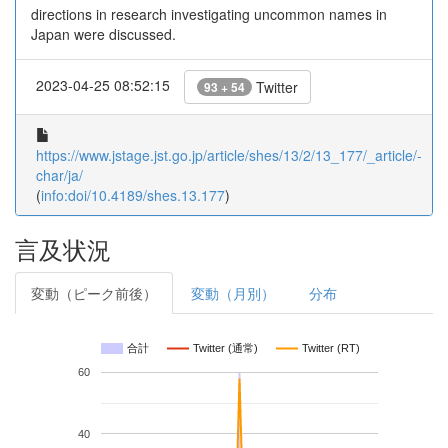
directions in research investigating uncommon names in
Japan were discussed.
2023-04-25 08:52:15
Twitter
93 + 54
https://www.jstage.jst.go.jp/article/shes/13/2/13_177/_article/-
char/ja/
(
info:doi/10.4189/shes.13.177
)
言及状況
変動（ピーク前後）
変動（月別）
分布
合計
Twitter (通常)
Twitter (RT)
60
40