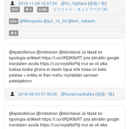
2019-11-29 16:57:54
@Yu_Ogihara
(
投稿一覧
)
リツイート・ネットワーク (4)
5
2
0.000
@Manyaces
@jun_10_24
@ken_nakashi
4
0
@epatutkimus @mistoinen @elontaival Ja tässä toi
typologia-artikkeli https://t.co/0Rj3KlibRT jota silmäilin google
translaten avulla https://t.co/vvyisNoPdj mut se oli aika
tuskaa koska gtrans ei vissiin tajua että tossa on kaks
palstaa + enkku ei ihan mahu myöskään samaan
palstajakoon
2018-08-03 07:35:05
@horsemankukka
(
投稿一覧
)
@epatutkimus @mistoinen @elontaival Ja tässä toi
typologia-artikkeli https://t.co/0Rj3KlibRT jota silmäilin google
translaten avulla https://t.co/vvyisNoPdj mut se oli aika