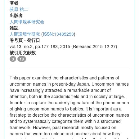
著者
荻原 祐二
出版者
人間環境学研究会
雑誌
人間環境学研究
(
ISSN:13485253
)
巻号頁・発行日
vol.13, no.2, pp.177-183, 2015 (Released:2015-12-27)
被引用文献数
3
18
This paper examined the characteristics and patterns of
uncommon names in present-day Japan. Uncommon names
have increasingly attracted a remarkable amount of
attention, both in the academic field and in society at large.
In order to capture the underlying nature of the phenomenon
of giving uncommon names to babies, it is important as a
first step to describe the characteristics of uncommon names
and to systematically categorize them within a structured
framework. However, past research mostly focused on
names that were too unique and unclear about how they