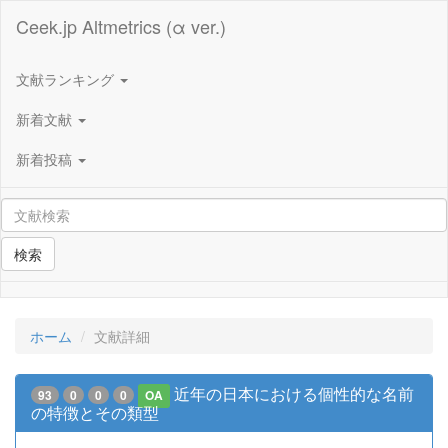
Ceek.jp Altmetrics (α ver.)
文献ランキング
新着文献
新着投稿
検索
ホーム
文献詳細
近年の日本における個性的な名前
93
0
0
0
OA
の特徴とその類型