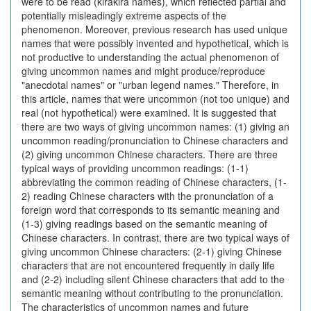
were to be read (kirakira names), which reflected partial and
potentially misleadingly extreme aspects of the
phenomenon. Moreover, previous research has used unique
names that were possibly invented and hypothetical, which is
not productive to understanding the actual phenomenon of
giving uncommon names and might produce/reproduce
"anecdotal names" or "urban legend names." Therefore, in
this article, names that were uncommon (not too unique) and
real (not hypothetical) were examined. It is suggested that
there are two ways of giving uncommon names: (1) giving an
uncommon reading/pronunciation to Chinese characters and
(2) giving uncommon Chinese characters. There are three
typical ways of providing uncommon readings: (1-1)
abbreviating the common reading of Chinese characters, (1-
2) reading Chinese characters with the pronunciation of a
foreign word that corresponds to its semantic meaning and
(1-3) giving readings based on the semantic meaning of
Chinese characters. In contrast, there are two typical ways of
giving uncommon Chinese characters: (2-1) giving Chinese
characters that are not encountered frequently in daily life
and (2-2) including silent Chinese characters that add to the
semantic meaning without contributing to the pronunciation.
The characteristics of uncommon names and future