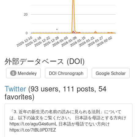
20
*
*
0
2016-01-27
2015-12-10
2015-12-28
2016-01-15
2016-02-02
2015-12-16
2016-01-03
2016-01-21
2015-12-22
2016-01-09
外部データベース (DOI)
Mendeley
DOI Chronograph
Google Scholar
5
Twitter
(93 users, 111 posts, 54
favorites)
「3. 近年の新生児の名前の読みに見られる法則」について
は、以下の論文をご覧ください。 日本語を母語とする方向け
https://t.co/aguG4s6umL 日本語が母語でない方向け
https://t.co/7tBL0PD7EZ