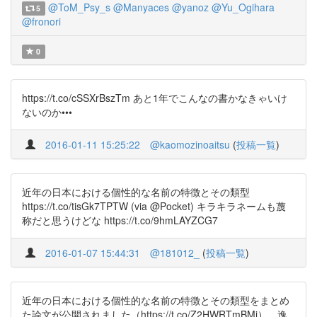
@ToM_Psy_s
@Manyaces
@yanoz
@Yu_Ogihara
5
@fronori
0
https://t.co/cSSXrBszTm あと1年でこんなの書かなきゃいけ
ないのか•••
2016-01-11 15:25:22
@kaomozinoaitsu
(
投稿一覧
)
近年の日本における個性的な名前の特徴とその類型
https://t.co/tisGk7TPTW (via @Pocket) キラキラネームも蔑
称だと思うけどな https://t.co/9hmLAYZCG7
2016-01-07 15:44:31
@181012_
(
投稿一覧
)
近年の日本における個性的な名前の特徴とその類型をまとめ
た論文が公開されました（https://t.co/Z2HWRTmBMi）。逸