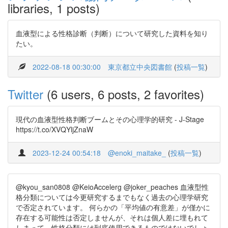
libraries, 1 posts)
血液型による性格診断（判断）について研究した資料を知り
たい。
2022-08-18 00:30:00
東京都立中央図書館
(
投稿一覧
)
Twitter
(6 users, 6 posts, 2 favorites)
現代の血液型性格判断ブームとその心理学的研究 - J-Stage
https://t.co/XVQYljZnaW
2023-12-24 00:54:18
@enoki_maitake_
(
投稿一覧
)
@kyou_san0808 @KeioAccelerg @joker_peaches 血液型性
格分類については今更研究するまでもなく過去の心理学研究
で否定されています。 何らかの「平均値の有意差」が僅かに
存在する可能性は否定しませんが、それは個人差に埋もれて
しまって、性格分類には到底使用できるものではないでしょ