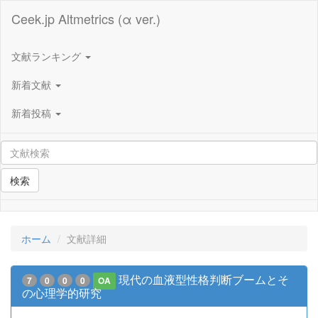
Ceek.jp Altmetrics (α ver.)
文献ランキング
新着文献
新着投稿
検索
ホーム
文献詳細
現代の血液型性格判断ブームとそ
7
0
0
0
OA
の心理学的研究