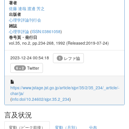
著者
佐藤 達哉
渡邊 芳之
出版者
心理学評論刊行会
雑誌
心理学評論
(
ISSN:03861058
)
巻号頁・発行日
vol.35, no.2, pp.234-268, 1992 (Released:2019-07-24)
2023-12-24 00:54:18
レファ協
1
Twitter
6 + 2
https://www.jstage.jst.go.jp/article/sjpr/35/2/35_234/_article/-
char/ja/
(
info:doi/10.24602/sjpr.35.2_234
)
言及状況
変動（ピーク前後）
変動（月別）
分布