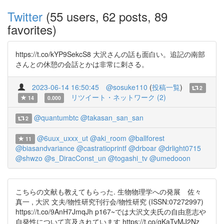
Twitter
(55 users, 62 posts, 89
favorites)
https://t.co/kYP9SekcS8 大沢さんの話も面白い。追記の南部
さんとの休憩の会話とかは非常に刺さる。
2023-06-14 16:50:45
@sosuke110
(
投稿一覧
)
2
リツイート・ネットワーク (2)
14
0.000
@quantumbtc
@takasan_san_san
2
@6uux_uxxx_ut
@aki_room
@ballforest
11
@biasandvariance
@castratioprintf
@drboar
@drlight0715
@shwzo
@s_DiracConst_un
@togashi_tv
@umedooon
こちらの文献も教えてもらった. 生物物理学への発展 佐々
真一 , 大沢 文夫/物性研究刊行会/物性研究 (ISSN:07272997)
https://t.co/9AnH7JmqJh p167~では大沢文夫氏の自由意志や
自発性について言及されています https://t.co/gKaTvMJ2Nz