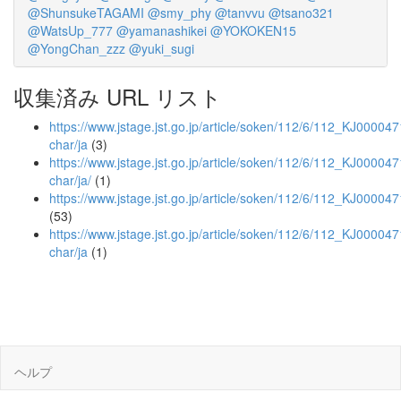
@ShunsukeTAGAMI
@smy_phy
@tanvvu
@tsano321
@WatsUp_777
@yamanashikei
@YOKOKEN15
@YongChan_zzz
@yuki_sugi
収集済み URL リスト
https://www.jstage.jst.go.jp/article/soken/112/6/112_KJ000047
char/ja
(3)
https://www.jstage.jst.go.jp/article/soken/112/6/112_KJ000047
char/ja/
(1)
https://www.jstage.jst.go.jp/article/soken/112/6/112_KJ00004
(53)
https://www.jstage.jst.go.jp/article/soken/112/6/112_KJ00004
char/ja
(1)
ヘルプ