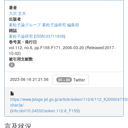
著者
大沢 文夫
出版者
素粒子論グループ 素粒子論研究 編集部
雑誌
素粒子論研究
(
ISSN:03711838
)
巻号頁・発行日
vol.112, no.6, pp.F155-F171, 2006-03-20 (Released:2017-
10-02)
被引用文献数
1
2023-06-16 21:21:56
Twitter
55 + 89
https://www.jstage.jst.go.jp/article/soken/112/6/112_KJ000047150
char/ja/
(
info:doi/10.24532/soken.112.6_F155
)
言及状況