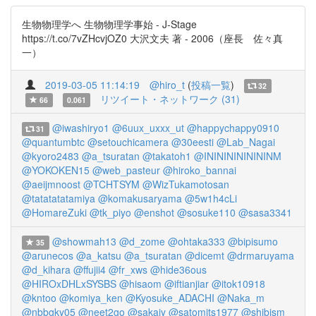
生物物理学へ 生物物理学事始 - J-Stage
https://t.co/7vZHcvjOZ0 大沢文夫 著 - 2006（座長 佐々真
一）
2019-03-05 11:14:19
@hiro_t
(
投稿一覧
)
32
リツイート・ネットワーク (31)
66
0.061
@iwashiryo1
@6uux_uxxx_ut
@happychappy0910
31
@quantumbtc
@setouchicamera
@30eesti
@Lab_Nagai
@kyoro2483
@a_tsuratan
@takatoh1
@INININININININM
@YOKOKEN15
@web_pasteur
@hiroko_bannai
@aeijmnoost
@TCHTSYM
@WizTukamotosan
@tatatatatamiya
@komakusaryama
@5w1h4cLi
@HomareZuki
@tk_piyo
@enshot
@sosuke110
@sasa3341
@showmah13
@d_zome
@ohtaka333
@bipisumo
35
@arunecos
@a_katsu
@a_tsuratan
@dicemt
@drmaruyama
@d_kihara
@ffujii4
@fr_xws
@hide36ous
@HIROxDHLxSYSBS
@hisaom
@iftianjiar
@itok10918
@kntoo
@komiya_ken
@Kyosuke_ADACHI
@Naka_m
@nbbgky05
@neet2go
@sakaiy
@satomits1977
@shibism