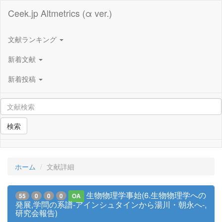
Ceek.jp Altmetrics (α ver.)
文献ランキング
新着文献
新着投稿
検索
ホーム
文献詳細
生物物理学事始(6.生物物理学への
55
0
0
0
OA
発展,学問の系譜-アインシュタインから湯川・朝永へ-,
研究会報告)