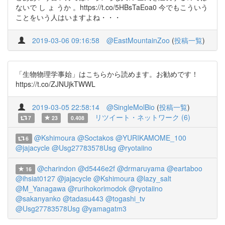
ないで し ょ うか 。https://t.co/5HBsTaEoa0 今でもこういう
ことをいう人はいますよね・・・
2019-03-06 09:16:58
@EastMountainZoo
(
投稿一覧
)
「生物物理学事始」はこちらから読めます。お勧めです！
https://t.co/ZJNUjkTWWL
2019-03-05 22:58:14
@SingleMolBio
(
投稿一覧
)
リツイート・ネットワーク (6)
7
23
0.408
@Kshimoura
@Soctakos
@YURIKAMOME_100
6
@jajacycle
@Usg27783578Usg
@ryotaiino
@charindon
@d5446e2f
@drmaruyama
@eartaboo
16
@ihsiat0127
@jajacycle
@Kshimoura
@lazy_salt
@M_Yanagawa
@rurihokorimodok
@ryotaiino
@sakanyanko
@tadasu443
@togashi_tv
@Usg27783578Usg
@yamagatm3