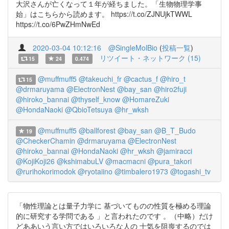
大沢さんが亡くなって１年が経ちました。「生物物理学事
始」はこちらから読めます。 https://t.co/ZJNUjkTWWL
https://t.co/6PwZHmNwEd
2020-03-04 10:12:16
@SingleMolBio
(
投稿一覧
)
リツイート・ネットワーク (15)
15
24
0.474
@muffmuff5
@takeuchi_fr
@cactus_f
@hiro_t
15
@drmaruyama
@ElectronNest
@bay_san
@hiro2fuji
@hiroko_bannai
@thyself_know
@HomareZuki
@HondaNaoki
@QbioTetsuya
@hr_wksh
@muffmuff5
@ballforest
@bay_san
@B_T_Budo
19
@CheckerChamin
@drmaruyama
@ElectronNest
@hiroko_bannai
@HondaNaoki
@hr_wksh
@jamiracci
@KojiKoji26
@kshimabuLV
@macmacni
@pura_takori
@rurihokorimodok
@ryotaiino
@timbalero1973
@togashi_tv
「物性理論とは量子力学に 基づいてものの性質を極める理論
的に研究する学問である 」と言われたのです 。（中略）だけ
どああいう言い方ではいろいろな人の 士気を阻喪するのでは