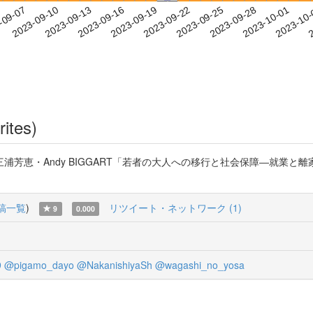
2023-09-28
2023-10-01
2023-10
-09-07
2
2023-09-10
2023-09-13
2023-09-16
2023-09-19
2023-09-22
2023-09-25
rites)
芳恵・Andy BIGGART「若者の大人への移行と社会保障―就業と
稿一覧
)
リツイート・ネットワーク (1)
9
0.000
9
@pigamo_dayo
@NakanishiyaSh
@wagashi_no_yosa