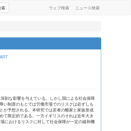
検索
ウェブ検索
ニュース検索
GART
に深刻な影響を与えている。しかし国による社会保障
が厚い制度のもとでは労働市場でのリスクは必ずしも
ことが予想される。本研究では若者の離家と家族形成
極めて限定的である。一方イギリスのそれは近年大き
市場におけるリスクに対して社会保障が一定の緩和機