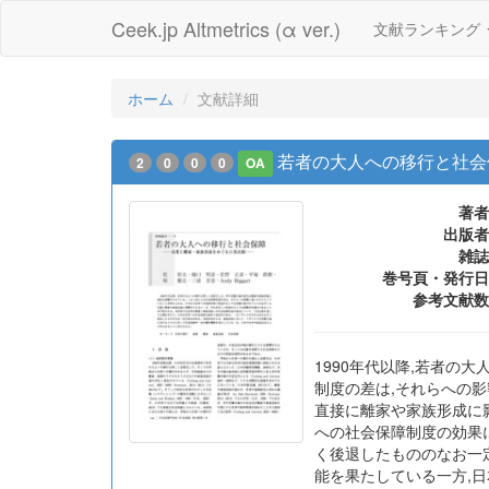
Ceek.jp Altmetrics (α ver.)
文献ランキング
ホーム
文献詳細
若者の大人への移行と社会
2
0
0
0
OA
著者
出版者
雑誌
巻号頁・発行日
参考文献数
1990年代以降,若者
制度の差は,それらへの
直接に離家や家族形成に
への社会保障制度の効果
く後退したもののなお一
能を果たしている一方,