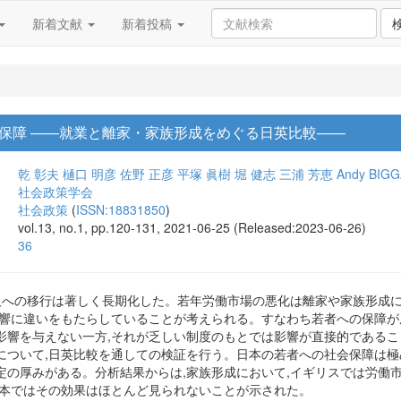
新着文献
新着投稿
保障 ――就業と離家・家族形成をめぐる日英比較――
乾 彰夫
樋口 明彦
佐野 正彦
平塚 眞樹
堀 健志
三浦 芳恵
Andy BIG
社会政策学会
社会政策
(
ISSN:18831850
)
vol.13, no.1, pp.120-131, 2021-06-25 (Released:2023-06-26)
36
の大人への移行は著しく長期化した。若年労働市場の悪化は離家や家族形成
影響に違いをもたらしていることが考えられる。すなわち若者への保障
影響を与えない一方,それが乏しい制度のもとでは影響が直接的である
について,日英比較を通しての検証を行う。日本の若者への社会保障は
定の厚みがある。分析結果からは,家族形成において,イギリスでは労働
日本ではその効果はほとんど見られないことが示された。