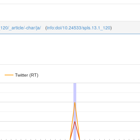
_120/_article/-char/ja/
(
info:doi/10.24533/spls.13.1_120
)
Twitter (RT)