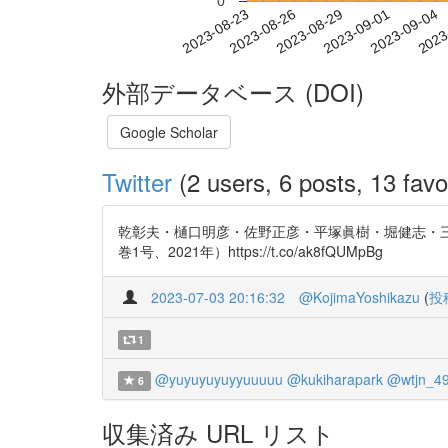
0
2023-08-29
2023-09-01
2023-09-04
2023
2023-08-23
2023-08-26
外部データベース (DOI)
Google Scholar
Twitter
(2 users, 6 posts, 13 favo
乾彰夫・樋口明彦・佐野正彦・平塚眞樹・堀健志・三浦
巻1号、2021年）https://t.co/ak8fQUMpBg
2023-07-03 20:16:32
@KojimaYoshikazu
(
投
1
@yuyuyuyuyyuuuuu
@kukiharapark
@wtjn_4
6
収集済み URL リスト