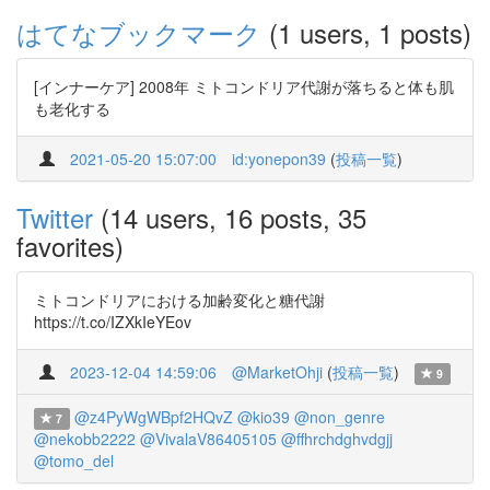
はてなブックマーク
(1 users, 1 posts)
[インナーケア] 2008年 ミトコンドリア代謝が落ちると体も肌
も老化する
2021-05-20 15:07:00
id:yonepon39
(
投稿一覧
)
Twitter
(14 users, 16 posts, 35
favorites)
ミトコンドリアにおける加齢変化と糖代謝
https://t.co/IZXkIeYEov
2023-12-04 14:59:06
@MarketOhji
(
投稿一覧
)
9
@z4PyWgWBpf2HQvZ
@kio39
@non_genre
7
@nekobb2222
@VivalaV86405105
@ffhrchdghvdgjj
@tomo_del