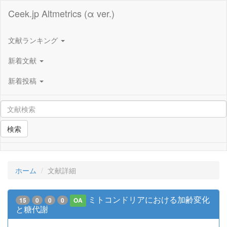
Ceek.jp Altmetrics (α ver.)
文献ランキング
新着文献
新着投稿
検索
ホーム
文献詳細
ミトコンドリアにおける加齢変化
15
0
0
0
OA
と糖代謝