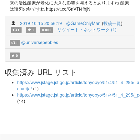
来の活性酸素が老化に大きな影響を与えるとありますね 酸素
は諸刃の剣ですね https://t.co/CnVTi4fhjN
2019-10-15 20:56:19
@GameOnlyMan
(
投稿一覧
)
リツイート・ネットワーク (1)
1
1
0.000
@universepebbles
1
0
収集済み URL リスト
https://www.jstage.jst.go.jp/article/tonyobyo/51/4/51_4_295/_ar
char/ja/
(1)
https://www.jstage.jst.go.jp/article/tonyobyo/51/4/51_4_295/_p
(14)