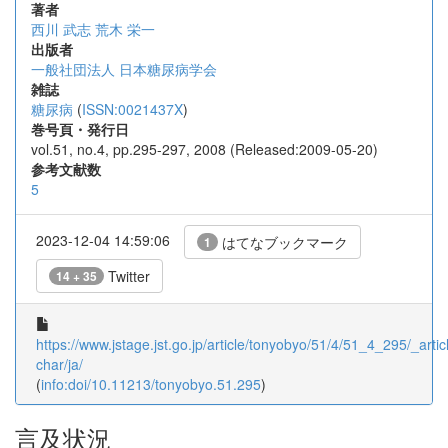
著者
西川 武志
荒木 栄一
出版者
一般社団法人 日本糖尿病学会
雑誌
糖尿病
(
ISSN:0021437X
)
巻号頁・発行日
vol.51, no.4, pp.295-297, 2008 (Released:2009-05-20)
参考文献数
5
2023-12-04 14:59:06
はてなブックマーク
1
Twitter
14 + 35
https://www.jstage.jst.go.jp/article/tonyobyo/51/4/51_4_295/_articl
char/ja/
(
info:doi/10.11213/tonyobyo.51.295
)
言及状況