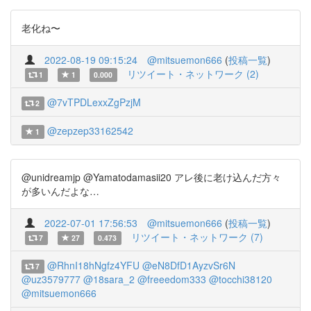
老化ね〜
2022-08-19 09:15:24
@mitsuemon666
(
投稿一覧
)
リツイート・ネットワーク (2)
1
1
0.000
@7vTPDLexxZgPzjM
2
@zepzep33162542
1
@unidreamjp @Yamatodamasii20 アレ後に老け込んだ方々
が多いんだよな…
2022-07-01 17:56:53
@mitsuemon666
(
投稿一覧
)
リツイート・ネットワーク (7)
7
27
0.473
@RhnI18hNgfz4YFU
@eN8DfD1AyzvSr6N
7
@uz3579777
@18sara_2
@freeedom333
@tocchi38120
@mitsuemon666