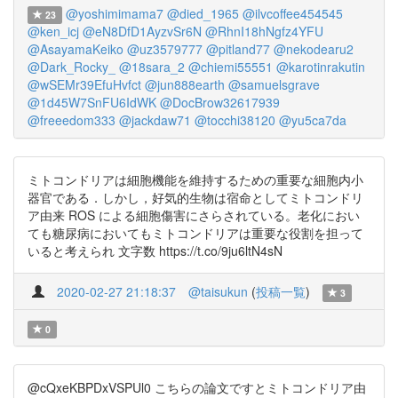
@yoshimimama7
@died_1965
@ilvcoffee454545
23
@ken_icj
@eN8DfD1AyzvSr6N
@RhnI18hNgfz4YFU
@AsayamaKeiko
@uz3579777
@pitland77
@nekodearu2
@Dark_Rocky_
@18sara_2
@chiemi55551
@karotinrakutin
@wSEMr39EfuHvfct
@jun888earth
@samuelsgrave
@1d45W7SnFU6IdWK
@DocBrow32617939
@freeedom333
@jackdaw71
@tocchi38120
@yu5ca7da
ミトコンドリアは細胞機能を維持するための重要な細胞内小
器官である．しかし，好気的生物は宿命としてミトコンドリ
ア由来 ROS による細胞傷害にさらされている。老化におい
ても糖尿病においてもミトコンドリアは重要な役割を担って
いると考えられ 文字数 https://t.co/9ju6ltN4sN
2020-02-27 21:18:37
@taisukun
(
投稿一覧
)
3
0
@cQxeKBPDxVSPUl0 こちらの論文ですとミトコンドリア由