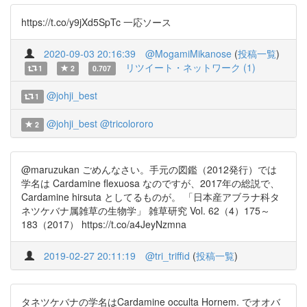
https://t.co/y9jXd5SpTc 一応ソース
2020-09-03 20:16:39
@MogamiMikanose
(
投稿一覧
)
リツイート・ネットワーク (1)
1
2
0.707
@johji_best
1
@johji_best
@tricolororo
2
@maruzukan ごめんなさい。手元の図鑑（2012発行）では
学名は Cardamine flexuosa なのですが、2017年の総説で、
Cardamine hirsuta としてるものが。 「日本産アブラナ科タ
ネツケバナ属雑草の生物学」 雑草研究 Vol. 62（4）175～
183（2017） https://t.co/a4JeyNzmna
2019-02-27 20:11:19
@tri_triffid
(
投稿一覧
)
タネツケバナの学名はCardamine occulta Hornem. でオオバ