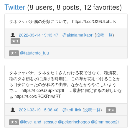
Twitter
(8 users, 8 posts, 12 favorites)
タネツケバナ属の分類について。 https://t.co/OX9ULxhJIk
2022-03-14 19:43:47
@akiniamaikaori
(
投稿一覧
)
1
@tatutento_fuu
1
タネツケバナ、タネをたくさん付ける花ではなく、種漬花。
稲のタネ籾を水に漬ける時期に、この草が花をつけることか
ら目安になったのが和名の由来。なかなかややこしいよう
で… https://t.co/GzSpxhzjz8 …厳密に同定するの難しいな
ぁ https://t.co/5ROXR1wfRT
2021-03-19 15:38:46
@keii_iiek
(
投稿一覧
)
4
@love_and_sessue
@pekorinchogoo
@2mmmooo21
3