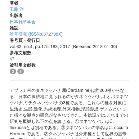
著者
工藤 洋
出版者
日本雑草学会
雑誌
雑草研究
(
ISSN:0372798X
)
巻号頁・発行日
vol.62, no.4, pp.175-183, 2017 (Released:2018-01-30)
参考文献数
47
被引用文献数
2
5
アブラナ科のタネツケバナ属(Cardamine)は約200種からな
る。日本の農耕地に見られるのがタネツケバナ,オオバタネツ
ケバナ,ミチタネツケバナの3種である。これらの種を対象に,
生活史,生態,進化,系統地理,外来植物,形態形成,ゲノムといっ
た様々な観点の研究がなされてきた。本総説では,これまでの
研究を概観し以下の点を論じる。①タネツケバナはC.
flexuosaとは別種である。②タネツケバナの学名はC. occulta
Hornem.である。③タネツケバナは外来種として世界の温帯