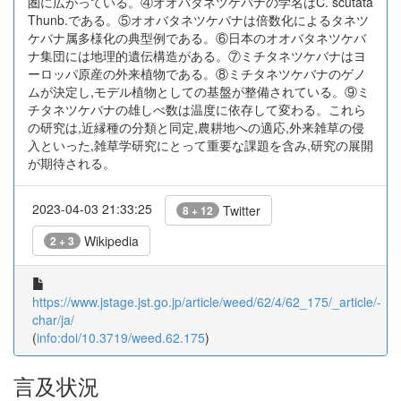
圏に広がっている。④オオバタネツケバナの学名はC. scutata
Thunb.である。⑤オオバタネツケバナは倍数化によるタネツ
ケバナ属多様化の典型例である。⑥日本のオオバタネツケバ
ナ集団には地理的遺伝構造がある。⑦ミチタネツケバナはヨ
ーロッパ原産の外来植物である。⑧ミチタネツケバナのゲノ
ムが決定し,モデル植物としての基盤が整備されている。⑨ミ
チタネツケバナの雄しべ数は温度に依存して変わる。これら
の研究は,近縁種の分類と同定,農耕地への適応,外来雑草の侵
入といった,雑草学研究にとって重要な課題を含み,研究の展開
が期待される。
2023-04-03 21:33:25
Twitter
8 + 12
Wikipedia
2 + 3
https://www.jstage.jst.go.jp/article/weed/62/4/62_175/_article/-
char/ja/
(
info:doi/10.3719/weed.62.175
)
言及状況