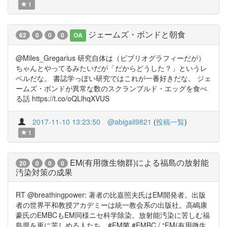
1
ジェームズ・ボンドと朝食
62
0
0
0
OA
@Miles_Gregarius 研究自体は（ビブリオグラフィーだが）
ちゃんとやってるみたいだが「だからどうした？」というレ
ベルだな。 書誌学っぽい研究ではこれが一番好きだな。 ジェ
ームズ・ボンドが異常な数のスクランブルド・エッグを食べ
る話 https://t.co/oQLlhqXVUS
2017-11-10 13:23:50
@abigail9821
(
投稿一覧
)
1
EM(有用微生物群)による福島の放射能
20
0
0
0
汚染対策の成果
RT @breathingpower: 著者の比嘉照夫氏はEM開発者。出版
者の世界平和教授アカデミーは統一教会系の出版社。高嶋康
豪氏のEMBCもEM同様ニセ科学除染。放射能汚染に苦しむ福
島県を更に苦しめる人たち。#EM菌 #EMBC / “EM(有用微生