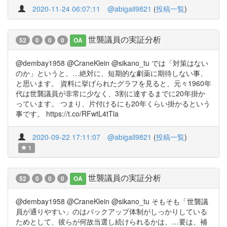
2020-11-24 06:07:11
@abigail9821
(
投稿一覧
)
世襲議員の実証分析
52
0
0
0
OA
@dembay1958 @CraneKlein @sikano_tu では「対策はない
のか」というと、…絶対に、短期的な劇薬に期待しない事、
と思います。 資料に挙げられたグラフを見ると、元々1960年
代は世襲議員が非常に少なく、3割に達するまでに20年掛か
っています。 つまり、片付けるにも20年くらい掛かるという
事です。 https://t.co/RFwtL4tTla
2020-09-22 17:11:07
@abigail9821
(
投稿一覧
)
1
世襲議員の実証分析
52
0
0
0
OA
@dembay1958 @CraneKlein @sikano_tu そもそも「世襲議
員が通りやすい」のはバックアップ体制がしっかりしている
ためとして、彼らが何故当選し続けられるかは、…要は、補