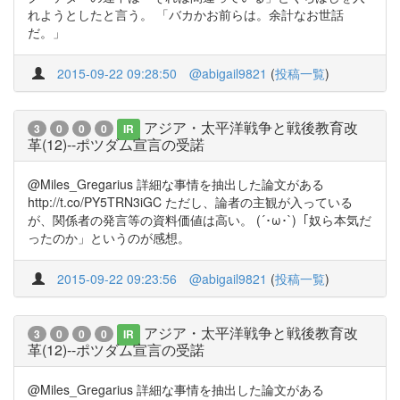
れようとしたと言う。 「バカかお前らは。余計なお世話
だ。」
2015-09-22 09:28:50
@abigail9821
(
投稿一覧
)
アジア・太平洋戦争と戦後教育改
3
0
0
0
IR
革(12)--ポツダム宣言の受諾
@Miles_Gregarius 詳細な事情を抽出した論文がある
http://t.co/PY5TRN3iGC ただし、論者の主観が入っている
が、関係者の発言等の資料価値は高い。 (´･ω･`)「奴ら本気だ
ったのか」というのが感想。
2015-09-22 09:23:56
@abigail9821
(
投稿一覧
)
アジア・太平洋戦争と戦後教育改
3
0
0
0
IR
革(12)--ポツダム宣言の受諾
@Miles_Gregarius 詳細な事情を抽出した論文がある