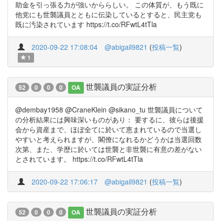
助金を引っ張る力が強いかららしい。 この体質が、もう既に
他党にも世襲議員とともに伝染しているとすると、民主党も
既に汚染されています https://t.co/RFwtL4tTla
2020-09-22 17:08:04
@abigail9821
(
投稿一覧
)
1
世襲議員の実証分析
52
0
0
0
OA
@dembay1958 @CraneKlein @sikano_tu 世襲議員について
の分析結果には興味深いものがあり： 要するに、彼らは後援
会から資産まで、ほぼ全てに於いて恵まれているので当選し
やすいと考えられますが、閣僚になれるかどうかは当選回数
次第、また、学歴に於いては世襲と非世襲に有意の差がない
とされています。 https://t.co/RFwtL4tTla
2020-09-22 17:06:17
@abigail9821
(
投稿一覧
)
世襲議員の実証分析
52
0
0
0
OA