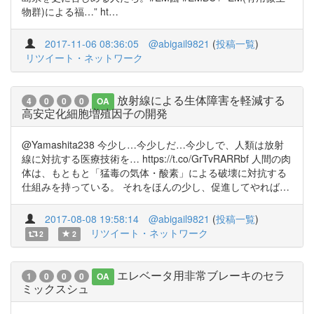
物群)による福…” ht…
2017-11-06 08:36:05
@abigail9821
(
投稿一覧
)
リツイート・ネットワーク
放射線による生体障害を軽減する
4
0
0
0
OA
高安定化細胞増殖因子の開発
@Yamashita238 今少し…今少しだ…今少しで、人類は放射
線に対抗する医療技術を… https://t.co/GrTvRARRbf 人間の肉
体は、もともと「猛毒の気体・酸素」による破壊に対抗する
仕組みを持っている。 それをほんの少し、促進してやれば…
2017-08-08 19:58:14
@abigail9821
(
投稿一覧
)
リツイート・ネットワーク
2
2
エレベータ用非常ブレーキのセラ
1
0
0
0
OA
ミックスシュ