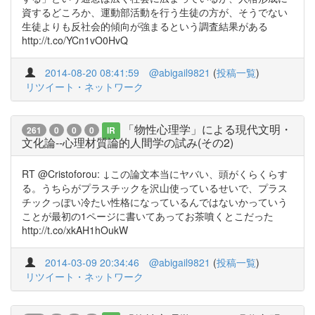
資するどころか、運動部活動を行う生徒の方が、そうでない
生徒よりも反社会的傾向が強まるという調査結果がある
http://t.co/YCn1vO0HvQ
2014-08-20 08:41:59
@abigail9821
(
投稿一覧
)
リツイート・ネットワーク
「物性心理学」による現代文明・
261
0
0
0
IR
文化論--心理材質論的人間学の試み(その2)
RT @Cristoforou: ↓この論文本当にヤバい、頭がくらくらす
る。うちらがプラスチックを沢山使っているせいで、プラス
チックっぽい冷たい性格になっているんではないかっていう
ことが最初の1ページに書いてあってお茶噴くとこだった
http://t.co/xkAH1hOukW
2014-03-09 20:34:46
@abigail9821
(
投稿一覧
)
リツイート・ネットワーク