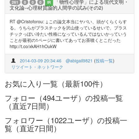
「物性心理学」による現代文明・
261
0
0
0
IR
文化論--心理材質論的人間学の試み(その2)
RT @Cristoforou: ↓この論文本当にヤバい、頭がくらくらす
る。うちらがプラスチックを沢山使っているせいで、プラス
チックっぽい冷たい性格になっているんではないかっていう
ことが最初の1ページに書いてあってお茶噴くとこだった
http://t.co/xkAH1hOukW
2014-03-09 20:34:46
@abigail9821
(
投稿一覧
)
リツイート・ネットワーク
お気に入り一覧（最新100件）
フォロー（494ユーザ）の投稿一覧
（直近7日間）
フォロワー（1022ユーザ）の投稿一
覧（直近7日間）