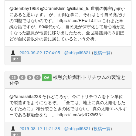
@dembay1958 @CraneKlein @sikano_tu 世襲の弊害は確か
にあると思います。 が、面倒な事に、それはもう自民党だけ
の問題ではないのです。 https://t.co/RFwtL4tTla これまた単
純な話ですが、90年代から、自民党が保守化して居心地が悪
くなった議員が他党に移り出したため、全世襲議員の３割ほ
どが自民党以外の党に属しているという分析。
2020-09-22 17:04:05
@abigail9821
(
投稿一覧
)
1
核融合炉燃料トリチウムの製造と
25
0
0
0
OA
化学
@Yamashita238 それどころか、今にトリチウムをトン単位
で製造するようになるぞ。 「全ては、地上に真の太陽をもた
らすために」 核分裂ごときの比ではない。 真の太陽エネルギ
ーである核融合をな…。 https://t.co/wjvfQXW3Nr
2019-08-12 11:21:38
@abigail9821
(
投稿一覧
)
1