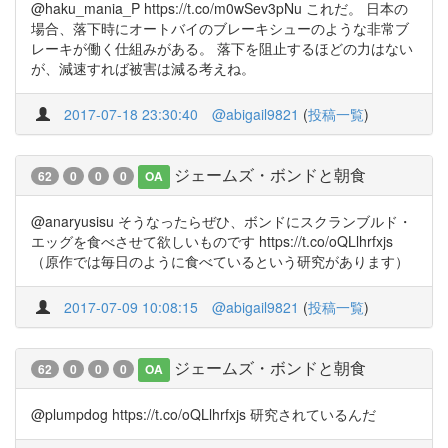
@haku_mania_P https://t.co/m0wSev3pNu これだ。 日本の
場合、落下時にオートバイのブレーキシューのような非常ブ
レーキが働く仕組みがある。 落下を阻止するほどの力はない
が、減速すれば被害は減る考えね。
2017-07-18 23:30:40
@abigail9821
(
投稿一覧
)
ジェームズ・ボンドと朝食
62
0
0
0
OA
@anaryusisu そうなったらぜひ、ボンドにスクランブルド・
エッグを食べさせて欲しいものです https://t.co/oQLlhrfxjs
（原作では毎日のように食べているという研究があります）
2017-07-09 10:08:15
@abigail9821
(
投稿一覧
)
ジェームズ・ボンドと朝食
62
0
0
0
OA
@plumpdog https://t.co/oQLlhrfxjs 研究されているんだ