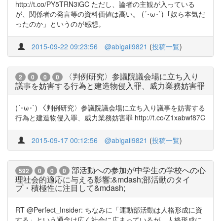
http://t.co/PY5TRN3iGC ただし、論者の主観が入っている
が、関係者の発言等の資料価値は高い。 (´･ω･`)「奴ら本気だ
ったのか」というのが感想。
2015-09-22 09:23:56
@abigail9821
(
投稿一覧
)
〈判例研究〉参議院議会場に立ち入り
2
0
0
0
議事を妨害する行為と建造物侵入罪、威力業務妨害罪
(´･ω･`) 〈判例研究〉参議院議会場に立ち入り議事を妨害する
行為と建造物侵入罪、威力業務妨害罪 http://t.co/Z1xabwf87C
2015-09-17 00:12:56
@abigail9821
(
投稿一覧
)
部活動への参加が中学生の学校への心
592
0
0
0
理社会的適応に与える影響:&mdash;部活動のタイ
プ・積極性に注目して&mdash;
RT @Perfect_Insider: ちなみに「運動部活動は人格形成に資
する」という通念は広く社会に広まっているが、人格形成に