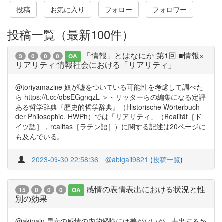
投稿
お気に入り
フォロー
フォロワー
投稿一覧（最新100件）
「情報」とはなにか 第1回 ■情報×
3
0
0
0
OA
リアリティ:情報社会における「リアリティ」
@toriyamazine 奴が嘘をついている可能性を考慮して調べた
ら https://t.co/qbsEGgnqzL ＞・リッターらの編集になる定評
ある哲学辞典『歴史的哲学辞典』（Historische Wörterbuch
der Philosophie, HWPh）では「リアリティ」（Realität［ド
イツ語］，realitas［ラテン語］）に関する記述は20ページに
も及んでいる。
2023-09-30 22:58:36
@abigail9821
(
投稿一覧
)
感情の表情表出における状況と性
15
0
0
0
OA
別の効果
@akinaln 男女の感情の内的経験には差がないが、表出するか