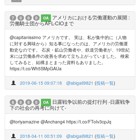
アメリカにおける労働運動の展開 :
7
0
0
0
OA
労働騎士団からAFL-CIOまで
@capitanissimo アメリカです。 実は、私が集中的に（人物
に対する興味から）知る事になったのは、アメリカの労働運
動史なのです。 石炭・鉱山労働者や、鉄道労働者が、19世紀
末には労働条件の改善を求めて立ち上がっていました。 検索
してみると、結構まとまった資料もありました。
https://t.co/Wh5SMpGAUa
2019-06-15 09:07:18
@abigail9821
(
投稿一覧
)
日露戦争以前の提灯行列 -日露戦争
6
0
0
0
OA
下の社会の再考に向けて-
@toriyamazine @Anchang4 https://t.co/FToIv3cpJq
2018-04-11 00:51:09
@abigail9821
(
投稿一覧
)