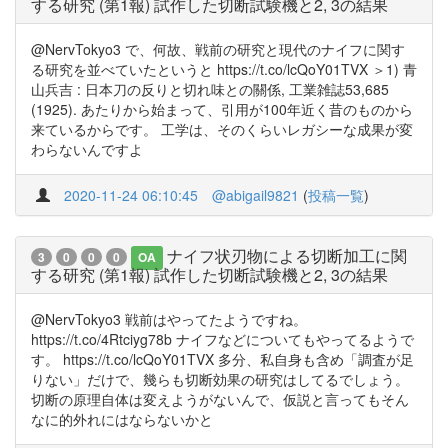
する研究 (第1報) 試作した切断試験機と2, 3の結果
@NervTokyo3 で、何故、戦前の研究と現代のナイフに関す
る研究を並べていたというと https://t.co/lcQoY01TVX ＞1) 青
山兵吉 : 日本刀の反りと切れ味との關係, 工業雑誌53,685
(1925). あたりから始まって、引用が100年近く昔のものから
来ているからです。 工学は、そのくらいレガシーな成果が変
わらないんですよ
2020-11-24 06:10:45
@abigail9821
(
投稿一覧
)
ナイフ状刃物による切断加工に関
3
0
0
0
OA
する研究 (第1報) 試作した切断試験機と2, 3の結果
@NervTokyo3 戦前はやってたようですね。
https://t.co/4Rtciyg78b ナイフなどについてもやってるようで
す。 https://t.co/lcQoY01TVX 多分、私自身も含め「調査が足
りない」だけで、幾らも切断効果の研究はしてるでしょう。
切断の原理自体は変えようがないんで、仮説と言ってもそん
なに的外れにはならないかと