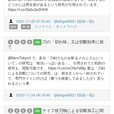
どうかには男女差があるという研究が引用されています。
https://t.co/S42u3eZHHX
2021-11-25 07:00:40
@abigail9821
(
投稿一覧
)
リツイート・ネットワーク
5
18
刀の「切れ味」又は切斷効率に就
1
0
0
0
OA
て
@NervTokyo3 で、多分「刀剣でものを斬るメカニズムにつ
いて」の研究は「相当いっぱいある」。 引用されてた戦前の
研究も、閲覧可能です。 https://t.co/zxCHa7sMjy 要は「刀剣
による切断についての研究」は、相当古くから一杯されてい
て、専門サイトに行けば（幾つも検索してみましたが）見ら
れるという事。
2020-11-24 06:18:46
@abigail9821
(
投稿一覧
)
ナイフ状刃物による切断加工に関
3
0
0
0
OA