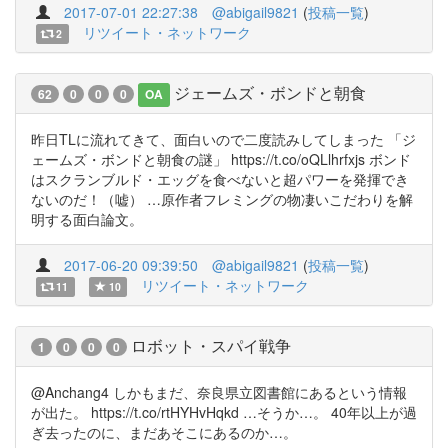
2017-07-01 22:27:38
@abigail9821
(
投稿一覧
)
リツイート・ネットワーク
2
ジェームズ・ボンドと朝食
62
0
0
0
OA
昨日TLに流れてきて、面白いので二度読みしてしまった 「ジ
ェームズ・ボンドと朝食の謎」 https://t.co/oQLlhrfxjs ボンド
はスクランブルド・エッグを食べないと超パワーを発揮でき
ないのだ！（嘘） …原作者フレミングの物凄いこだわりを解
明する面白論文。
2017-06-20 09:39:50
@abigail9821
(
投稿一覧
)
リツイート・ネットワーク
11
10
ロボット・スパイ戦争
1
0
0
0
@Anchang4 しかもまだ、奈良県立図書館にあるという情報
が出た。 https://t.co/rtHYHvHqkd …そうか…。 40年以上が過
ぎ去ったのに、まだあそこにあるのか…。