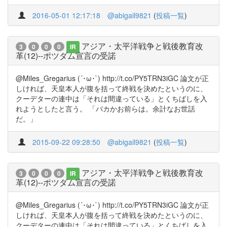
2016-05-01 12:17:18
@abigail9821
(
投稿一覧
)
アジア・太平洋戦争と戦後教育改
3
0
0
0
IR
革(12)--ポツダム宣言の受諾
@Miles_Gregarius (´･ω･`) http://t.co/PY5TRN3iGC 論文が正
しければ、天皇本人が腹を括って終戦を決めたというのに、
クーデターの連中は「それは間違っている」とくちばしを入
れようとしたと言う。 「バカかお前らは。余計なお世話
だ。」
2015-09-22 09:28:50
@abigail9821
(
投稿一覧
)
アジア・太平洋戦争と戦後教育改
3
0
0
0
IR
革(12)--ポツダム宣言の受諾
@Miles_Gregarius (´･ω･`) http://t.co/PY5TRN3iGC 論文が正
しければ、天皇本人が腹を括って終戦を決めたというのに、
クーデターの連中は「それは間違っている」とくちばしを入