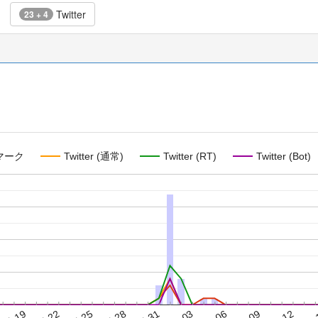
Twitter
23 + 4
マーク
Twitter (通常)
Twitter (RT)
Twitter (Bot)