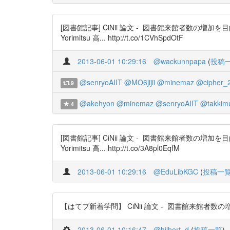
[図書館記事] CiNii 論文 - 図書館来館者数の増加
Yorimitsu 高... http://t.co/1CVhSpdOtF
2013-06-01 10:29:16
@wackunnpapa
(
投稿
@senryoAIIT
@MO6jijii
@minemaz
@cipher_2
9
@akehyon
@minemaz
@senryoAIIT
@takkim
4
[図書館記事] CiNii 論文 - 図書館来館者数の増加
Yorimitsu 高... http://t.co/3A8pl0EqfM
2013-06-01 10:29:16
@EduLibKGC
(
投稿一
【はてブ新着学問】 CiNii 論文 - 図書館来館者数の増加を
2013-06-01 10:16:47
@hilbert_d
(
投稿一覧
)