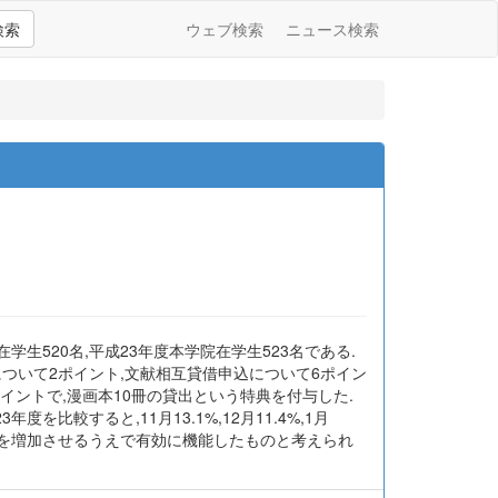
検索
ウェブ検索
ニュース検索
生520名,平成23年度本学院在学生523名である.
について2ポイント,文献相互貸借申込について6ポイン
イントで,漫画本10冊の貸出という特典を付与した.
比較すると,11月13.1%,12月11.4%,1月
用者数を増加させるうえで有効に機能したものと考えられ