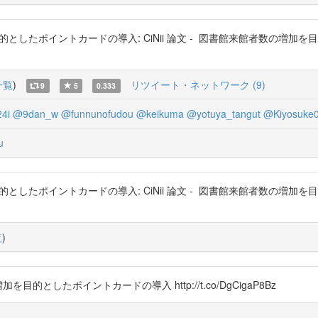
を目的としたポイントカードの導入: CiNii 論文 - 図書館来館者数の増加
一覧
)
リツイート・ネットワーク (9)
9
5
0.333
4i
@9dan_w
@funnunofudou
@keikuma
@yotuya_tangut
@Kiyosuke
u
を目的としたポイントカードの導入: CiNii 論文 - 図書館来館者数の増加
覧
)
目的としたポイントカードの導入 http://t.co/DgCigaP8Bz