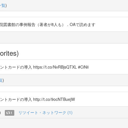
一覧
)
ン学院図書館の事例報告（著者が8人も）．OAで読めます
orites)
導入 https://t.co/NvRBjsQTXL #CiNii
覧
)
ドの導入 http://t.co/9ocNTBuejW
)
リツイート・ネットワーク (1)
1