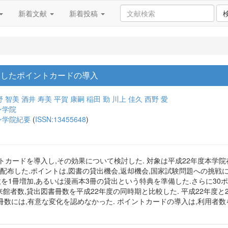
新着文献
新着投稿
としたポイントカードの導入
野 智美
酒井 寿美
平賀 康嗣
稲田 勤
川上 佳久
西野 愛
ン学院
ン学院紀要
(
ISSN:13455648
)
ードを導入し,その効果について検討した. 対象は平成22年度本学院在学
を配布した.ポイントは,図書の貸出機会,返却機会,国家試験問題への挑戦
数を1冊増加,あるいは漫画本3冊の貸出という特典を準備した.さらに30ポ
者数,貸出図書冊数を平成22年度の同時期と比較した. 平成22年度と23年度を
し,貸出冊数には,有意な変化を認めなかった. ポイントカードの導入は,利