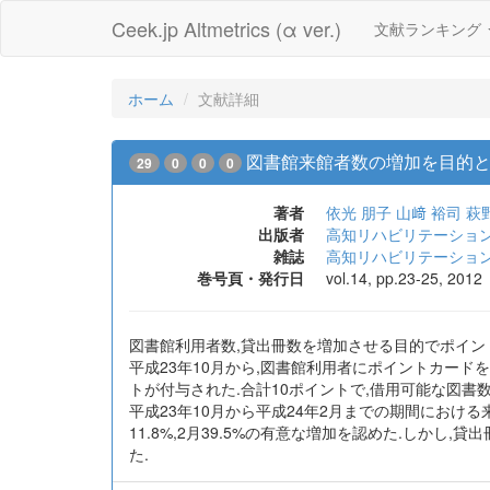
Ceek.jp Altmetrics (α ver.)
文献ランキング
ホーム
文献詳細
図書館来館者数の増加を目的
29
0
0
0
著者
依光 朋子
山﨑 裕司
萩
出版者
高知リハビリテーショ
雑誌
高知リハビリテーショ
巻号頁・発行日
vol.14, pp.23-25, 2012
図書館利用者数,貸出冊数を増加させる目的でポイントカ
平成23年10月から,図書館利用者にポイントカード
トが付与された.合計10ポイントで,借用可能な図書
平成23年10月から平成24年2月までの期間における来館
11.8%,2月39.5%の有意な増加を認めた.しか
た.