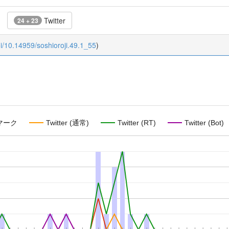
Twitter
24 + 23
oi/10.14959/soshioroji.49.1_55
)
マーク
Twitter (通常)
Twitter (RT)
Twitter (Bot)