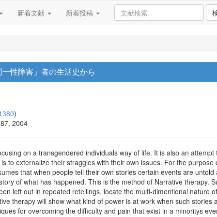
新着文献
新着投稿
同一性障害」者の生活史から
1380
)
187, 2004
using on a transgendered individuals way of life. It is also an attempt t
 is to externalize their straggles with their own issues. For the purpose
umes that when people tell their own stories certain events are untold a
tive story of what has happened. This is the method of Narrative therapy.
een left out in repeated retellings, locate the multi-dimentional nature o
tive therapy will show what kind of power is at work when such stories a
iques for overcoming the difficulty and pain that exist in a minoritys ever