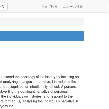
検索
ウェブ検索
ニュース検索
o extend the sociology of life history by focusing on
 of analyzing changes in narrative, I introduced the
nd recognized, or intentionally left out. A persons
 Subverting the dominant narrative of personal
f the individuals own stories, and respond to their
re formed. By analyzing the individuals narrative in
yday life.