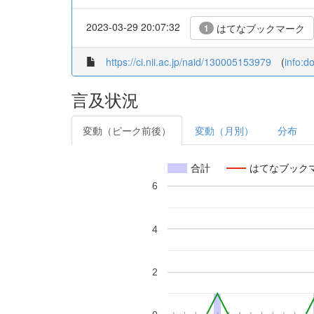
2023-03-29 20:07:32
はてなブックマーク
1
https://ci.nii.ac.jp/naid/130005153979
(
info:d
言及状況
変動（ピーク前後）
変動（月別）
分布
合計
はてなブック
6
4
2