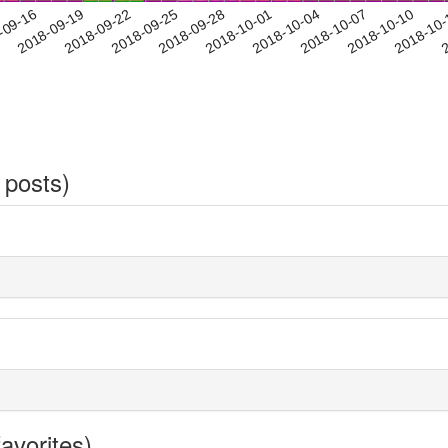
2018-10-07
2018-10-10
2018-10
-09-16
2
2018-09-19
2018-09-22
2018-09-25
2018-09-28
2018-10-01
2018-10-04
 posts)
avorites)