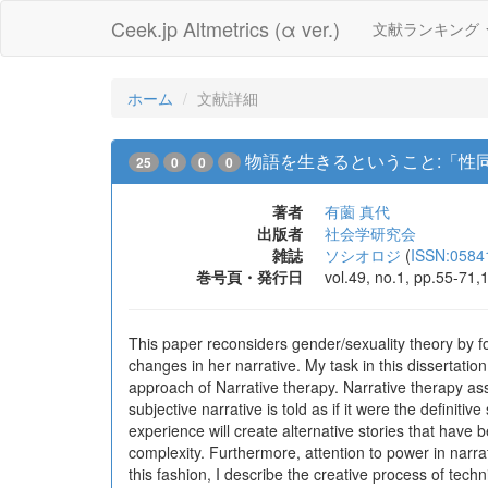
Ceek.jp Altmetrics (α ver.)
文献ランキング
ホーム
文献詳細
物語を生きるということ:「性
25
0
0
0
著者
有薗 真代
出版者
社会学研究会
雑誌
ソシオロジ
(
ISSN:0584
巻号頁・発行日
vol.49, no.1, pp.55-71,
This paper reconsiders gender/sexuality theory by foc
changes in her narrative. My task in this dissertation
approach of Narrative therapy. Narrative therapy ass
subjective narrative is told as if it were the defini
experience will create alternative stories that have b
complexity. Furthermore, attention to power in narra
this fashion, I describe the creative process of techn