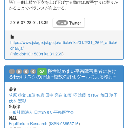
語〕一側上肢で下衣を上げ下げする動作は,縦手すりに寄りか
かることでバランスが向上する.
2016-07-28 01:13:39
Twitter
2 + 0
https://www.jstage.jst.go.jp/article/rika/31/2/31_269/_article/-
char/ja/
(
info:doi/10.1589/rika.31.269
)
慢性期めまい平衡障害患者におけ
1
0
0
0
OA
る転倒リスクの評価 ~複数の評価ツールによる検討~
著者
荻原 啓文
加茂 智彦
田中 亮造
加藤 巧
遠藤 まゆみ
角田 玲子
伏木 宏彰
出版者
一般社団法人 日本めまい平衡医学会
雑誌
Equilibrium Research
(
ISSN:03855716
)