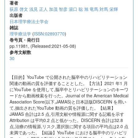
著者
荻原 啓文
浅見 正人
加茂 智彦
湯口 聡
旭 竜馬
対馬 栄輝
出版者
日本理学療法士学会
雑誌
理学療法学
(
ISSN:02893770
)
巻号頁・発行日
pp.11981, (Released:2021-05-08)
参考文献数
30
【目的】YouTube で公開された脳卒中のリハビリテーション
関連の動画の質を評価することとした。【方法】2021 年1 月
にYouTube を使用して,脳卒中とリハビリテーションのキーワ
ードから動画検索を行った。Journal of the American Medical
Association Score(以下,JAMAS)と日本語版DISCERN を用い
て,抽出されたYouTube 動画の質を評価した。【結果】
JAMAS 合計は2.5 点,引用文献や情報源に関する記載を示す
Attribution は平均0.2 点と低かった。DISCERN 合計は32.8
点,治療の情報源,リスク,選択肢に関する項目の平均点は2.0 点
未満であった。【結論】YouTube における脳卒中のリハビリ