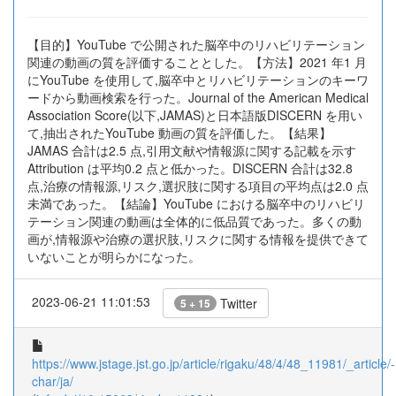
【目的】YouTube で公開された脳卒中のリハビリテーション
関連の動画の質を評価することとした。【方法】2021 年1 月
にYouTube を使用して,脳卒中とリハビリテーションのキーワ
ードから動画検索を行った。Journal of the American Medical
Association Score(以下,JAMAS)と日本語版DISCERN を用い
て,抽出されたYouTube 動画の質を評価した。【結果】
JAMAS 合計は2.5 点,引用文献や情報源に関する記載を示す
Attribution は平均0.2 点と低かった。DISCERN 合計は32.8
点,治療の情報源,リスク,選択肢に関する項目の平均点は2.0 点
未満であった。【結論】YouTube における脳卒中のリハビリ
テーション関連の動画は全体的に低品質であった。多くの動
画が,情報源や治療の選択肢,リスクに関する情報を提供できて
いないことが明らかになった。
2023-06-21 11:01:53
Twitter
5 + 15
https://www.jstage.jst.go.jp/article/rigaku/48/4/48_11981/_article/-
char/ja/