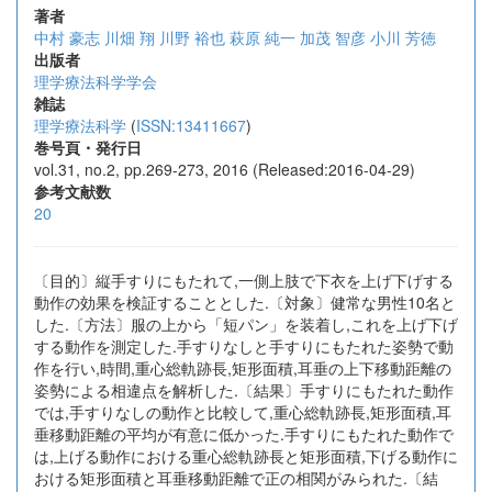
著者
中村 豪志
川畑 翔
川野 裕也
萩原 純一
加茂 智彦
小川 芳徳
出版者
理学療法科学学会
雑誌
理学療法科学
(
ISSN:13411667
)
巻号頁・発行日
vol.31, no.2, pp.269-273, 2016 (Released:2016-04-29)
参考文献数
20
〔目的〕縦手すりにもたれて,一側上肢で下衣を上げ下げする
動作の効果を検証することとした.〔対象〕健常な男性10名と
した.〔方法〕服の上から「短パン」を装着し,これを上げ下げ
する動作を測定した.手すりなしと手すりにもたれた姿勢で動
作を行い,時間,重心総軌跡長,矩形面積,耳垂の上下移動距離の
姿勢による相違点を解析した.〔結果〕手すりにもたれた動作
では,手すりなしの動作と比較して,重心総軌跡長,矩形面積,耳
垂移動距離の平均が有意に低かった.手すりにもたれた動作で
は,上げる動作における重心総軌跡長と矩形面積,下げる動作に
おける矩形面積と耳垂移動距離で正の相関がみられた.〔結