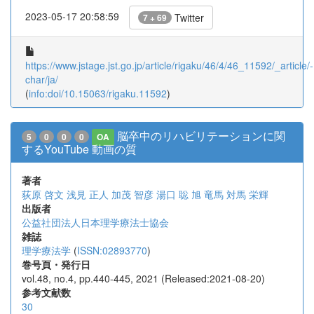
2023-05-17 20:58:59
Twitter
7 + 69
https://www.jstage.jst.go.jp/article/rigaku/46/4/46_11592/_article/-
char/ja/
(
info:doi/10.15063/rigaku.11592
)
脳卒中のリハビリテーションに関
5
0
0
0
OA
するYouTube 動画の質
著者
荻原 啓文
浅見 正人
加茂 智彦
湯口 聡
旭 竜馬
対馬 栄輝
出版者
公益社団法人日本理学療法士協会
雑誌
理学療法学
(
ISSN:02893770
)
巻号頁・発行日
vol.48, no.4, pp.440-445, 2021 (Released:2021-08-20)
参考文献数
30