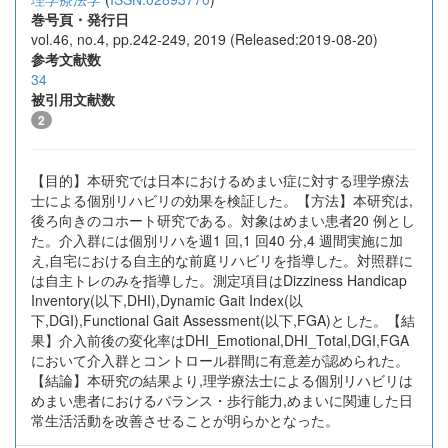
巻号頁・発行日
vol.46, no.4, pp.242-249, 2019 (Released:2019-08-20)
参考文献数
34
被引用文献数
2
【目的】本研究では日本におけるめまい症に対する理学療法
士による個別リハビリの効果を検証した。【方法】本研究は,
後ろ向きのコホート研究である。対象はめまい患者20 例とし
た。介入群には個別リハを週1 回,1 回40 分,4 週間実施に加
え,自宅における自主的な前庭リハビリを指導した。対照群に
は自主トレのみを指導した。測定項目はDizziness Handicap
Inventory(以下,DHI),Dynamic Gait Index(以
下,DGI),Functional Gait Assessment(以下,FGA)とした。【結
果】介入前後の変化率はDHI_Emotional,DHI_Total,DGI,FGA
において介入群とコントロール群間に有意差が認められた。
【結論】本研究の結果より,理学療法士による個別リハビリは
めまい患者におけるバランス・歩行能力,めまいに関連した日
常生活活動を改善させることが明らかとなった。