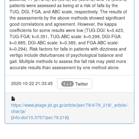
patients were assessed as being at a risk of falls by the
TUG, DGI, FGA, and ABC scale, respectively. The results of
the assessments by the above methods showed significant
good correlations and agreement. However, the kappa
coefficients for some results were low (TUG-DGI: k=0.423,
TUG-FGA: k=0.351, TUG-ABC scale: k=0.299, DGI-FGA:
k=0.885, DGI-ABC scale: k=0.385, and FGA-ABC scale:
k=0.294). Risk factors for falls in patients with dizziness and
vertigo include disturbances of psychological balance and
gait. Multiple methods to assess the fall risk may yield more
accurate results than assessment by one method alone.
2020-10-22 21:33:45
Twitter
1 + 1
https://www.jstage.jst.go.jp/article/jser/79/4/79_218/_article/-
char/ja/
(
info:doi/10.3757/jser.79.218
)