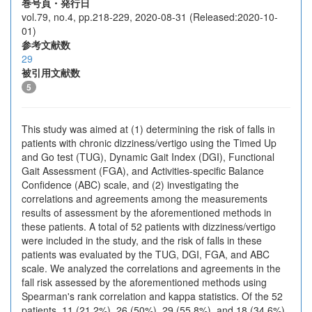
巻号頁・発行日
vol.79, no.4, pp.218-229, 2020-08-31 (Released:2020-10-
01)
参考文献数
29
被引用文献数
5
This study was aimed at (1) determining the risk of falls in
patients with chronic dizziness/vertigo using the Timed Up
and Go test (TUG), Dynamic Gait Index (DGI), Functional
Gait Assessment (FGA), and Activities-specific Balance
Confidence (ABC) scale, and (2) investigating the
correlations and agreements among the measurements
results of assessment by the aforementioned methods in
these patients. A total of 52 patients with dizziness/vertigo
were included in the study, and the risk of falls in these
patients was evaluated by the TUG, DGI, FGA, and ABC
scale. We analyzed the correlations and agreements in the
fall risk assessed by the aforementioned methods using
Spearman's rank correlation and kappa statistics. Of the 52
patients, 11 (21.2%), 26 (50%), 29 (55.8%), and 18 (34.6%)