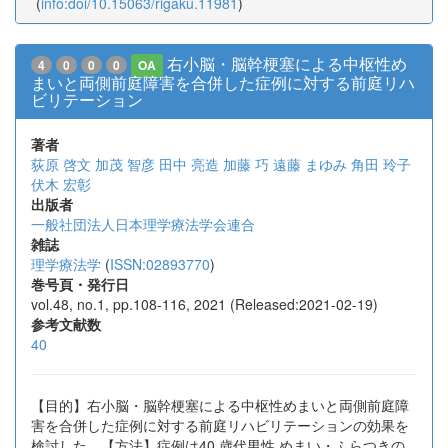
(
info:doi/10.15063/rigaku.11981
)
右小脳・脳幹梗塞による中枢性め
4
0
0
0
OA
まいと両側前庭障害を合併した症例に対する前庭リハ
ビリテーション
著者
荻原 啓文
加茂 智彦
田中 亮造
加藤 巧
遠藤 まゆみ
角田 玲子
伏木 宏彰
出版者
一般社団法人日本理学療法学会連合
雑誌
理学療法学
(
ISSN:02893770
)
巻号頁・発行日
vol.48, no.1, pp.108-116, 2021 (Released:2021-02-19)
参考文献数
40
【目的】右小脳・脳幹梗塞による中枢性めまいと両側前庭障
害を合併した症例に対する前庭リハビリテーションの効果を
検討した。【方法】症例は40 歳代男性,めまい・ふらつきの