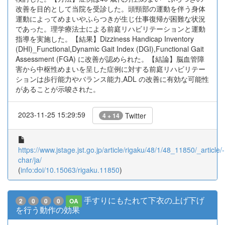
改善を目的として当院を受診した。頭頸部の運動を伴う身体
運動によってめまいやふらつきが生じ仕事復帰が困難な状況
であった。理学療法士による前庭リハビリテーションと運動
指導を実施した。【結果】Dizziness Handicap Inventory
(DHI)_Functional,Dynamic Gait Index (DGI),Functional Gait
Assessment (FGA) に改善が認められた。【結論】脳血管障
害から中枢性めまいを呈した症例に対する前庭リハビリテー
ションは歩行能力やバランス能力,ADL の改善に有効な可能性
があることが示唆された。
2023-11-25 15:29:59
Twitter
4 + 14
https://www.jstage.jst.go.jp/article/rigaku/48/1/48_11850/_article/-
char/ja/
(
info:doi/10.15063/rigaku.11850
)
手すりにもたれて下衣の上げ下げ
2
0
0
0
OA
を行う動作の効果