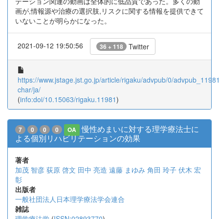
テーション関連の動画は全体的に低品質であった。多くの動
画が,情報源や治療の選択肢,リスクに関する情報を提供できて
いないことが明らかになった。
2021-09-12 19:50:56
Twitter
36 + 118
https://www.jstage.jst.go.jp/article/rigaku/advpub/0/advpub_11981/
char/ja/
(
info:doi/10.15063/rigaku.11981
)
慢性めまいに対する理学療法士に
7
0
0
0
OA
よる個別リハビリテーションの効果
著者
加茂 智彦
荻原 啓文
田中 亮造
遠藤 まゆみ
角田 玲子
伏木 宏
彰
出版者
一般社団法人日本理学療法学会連合
雑誌
理学療法学
(
ISSN:02893770
)