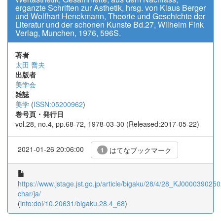
erganzte Schriften zur Asthetik, hrsg. von Klaus Berger
und Wolfhart Henckmann, Theorie und Geschichte der
Literatur und der schonen Kunste Bd.27, Wilhelm Fink
Verlag, Munchen, 1976, 596S.
著者
太田 喬夫
出版者
美学会
雑誌
美学
(
ISSN:05200962
)
巻号頁・発行日
vol.28, no.4, pp.68-72, 1978-03-30 (Released:2017-05-22)
2021-01-26 20:06:00
はてなブックマーク
1
https://www.jstage.jst.go.jp/article/bigaku/28/4/28_KJ00003902502
char/ja/
(
info:doi/10.20631/bigaku.28.4_68
)