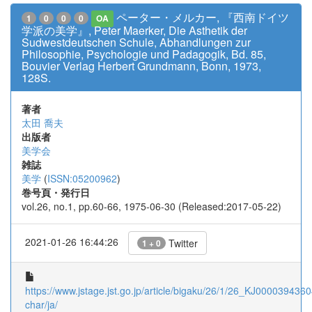
ペーター・メルカー, 『西南ドイツ
1
0
0
0
OA
学派の美学』, Peter Maerker, Die Asthetik der
Sudwestdeutschen Schule, Abhandlungen zur
Philosophie, Psychologie und Padagogik, Bd. 85,
Bouvier Verlag Herbert Grundmann, Bonn, 1973,
128S.
著者
太田 喬夫
出版者
美学会
雑誌
美学
(
ISSN:05200962
)
巻号頁・発行日
vol.26, no.1, pp.60-66, 1975-06-30 (Released:2017-05-22)
2021-01-26 16:44:26
Twitter
1 + 0
https://www.jstage.jst.go.jp/article/bigaku/26/1/26_KJ00003943604
char/ja/