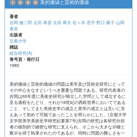
美的価値と芸術的価値
1
0
0
0
著者
吉岡 健二郎
太田 孝彦
太田 喬夫
佐々木 丞平
野口 榮子
山岡
泰造
出版者
京都大学
雑誌
総合研究(A)
巻号頁・発行日
1985
美的価値と芸術的価値の問題は美学及び芸術史研究にとって
その中心をなすというべき重要な問題である。研究代表者の
吉岡は60年度に美術史研究が独立した学問として成立するに
至る過程をたどり、それが18世紀の西欧世界においてである
こと、そしてまた美術史学の成立と美学の成立とは互いに支
えあって初めて可能であったことを明らかにした。(京都大学
文学部美学美術史学研究紀要第7号)吉岡の研究は各研究分担
者の個別的で緻密な研究に支えられ、そこから大きな示唆と
教示を得て執筆されたのであるが、同時に問題の難しさを一