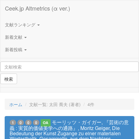
Ceek.jp Altmetrics (α ver.)
文献ランキング
新着文献
新着投稿
検索
ホーム
文献一覧: 太田 喬夫 (著者)
4件
モーリッツ・ガイガー, 『芸術の意
1
0
0
0
OA
義 : 実質的価値美学への通路』, Moritz Geiger, Die
Bedeutung der Kunst Zugange zu einer materialen
Wertasthetik, Gesammelte, aus dem Nachlass,