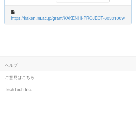
https://kaken.nii.ac.jp/grant/KAKENHI-PROJECT-60301009/
ヘルプ
ご意見はこちら
TechTech Inc.