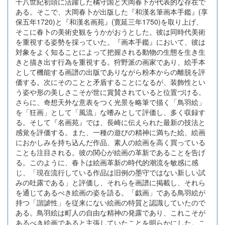
十八世紀初頭に活躍した橘守国と大岡春卜が代表的な存在で
ある。そこで、大岡春卜が出版した『和漢名筆画本手鑑』(享
保五年1720)と『和漢名画苑』(寛延三年1750)を取り上げ、
そこに春卜の美術史観をうかがおうとした。彼は同時代美術
を重視する姿勢を採っていた。『画本手鑑』において、彼は
対象をよく知ることによって把握される動物の生態を生き生
きと描き出す行為を重視する。狩野派の画家であり、絵手本
として機能する画譜の出版でありながら粉本からの離脱を評
価する。次にそのことと矛盾することになるが、装飾性とい
う姿や形の美しさこそが世に賞賛されていると位置づける。
さらに、奇想天外な意表をつく光景を略筆で描く「鳥羽絵」
を「狂画」として「風流」な嗜みとして評価し、多く収録す
る。そして『名画苑』では、長崎に伝えられた最新の技法と
感覚を評価する。また、一種の遊びの精神に満ちた絵、絵画
におかしみを持ち込んだ作品、素人の絵画を高く買っている
ことも注目される。彼の関心が絵画の革新であることを告げ
る。このように、春卜は絵画革新の時代的潮流を敏感に感
じ、「現在流行している作品は旧例の墨守ではない新しい試
みの吐露である」と評価し、それらを画譜に掲載し、それら
を通じてあるべき絵画の姿を語る。「戯画」である鳥羽絵が
持つ「諧謔性」を従来にない絵画の特質と認識していたので
ある。鳥羽絵は町人の自由な精神の発露であり、これこそが
あるべき絵画であると主張していたことを明らかにした。こ