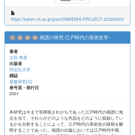
https://kaken.nii.ac.jp/grant/KAKENHI-PROJECT-20320020/
画譜の研究-江戸時代の美術史学-
1
0
0
0
著者
太田 孝彦
出版者
同志社大学
雑誌
基盤研究(C)
巻号頁・発行日
2001
本研究は今まで等閑視されがちであった江戸時代の画譜に焦
点を当て、それらがどのような作品をどのように収録してい
るかを分析することによって、江戸時代の美術史の様相を解
明することであった。画譜の出版においては江戸時代中期、