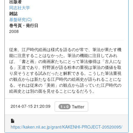
出版者
同志社大学
雑誌
基盤研究(C)
巻号頁・発行日
2008
従来、江戸時代絵画は様式を語るのが常で、筆法が果たす機
能に注意することはなかった。筆法の機能に注目してみれ
ば、「書と画」の南画家たちにとって筆法修得は「古人にな
る」王道であり、狩野派が語る粉本の重視は筆法の価値を取
り戻そうとする試みだったと解釈できる。こうした筆法重視
の観点からは新たなる江戸時代の絵画史が語られることにな
る。それは従来の「美術」の観点から語っていた江戸時代の
絵画史とは別の面を見せることになるだろう。
2014-07-15 21:20:09
Twitter
1 + 0
https://kaken.nii.ac.jp/grant/KAKENHI-PROJECT-20520095/