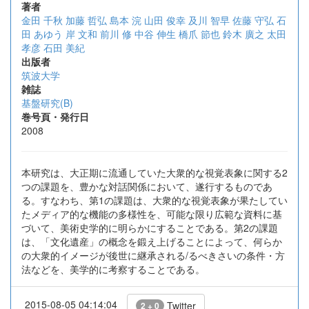
著者
金田 千秋
加藤 哲弘
島本 浣
山田 俊幸
及川 智早
佐藤 守弘
石
田 あゆう
岸 文和
前川 修
中谷 伸生
橋爪 節也
鈴木 廣之
太田
孝彦
石田 美紀
出版者
筑波大学
雑誌
基盤研究(B)
巻号頁・発行日
2008
本研究は、大正期に流通していた大衆的な視覚表象に関する2
つの課題を、豊かな対話関係において、遂行するものであ
る。すなわち、第1の課題は、大衆的な視覚表象が果たしてい
たメディア的な機能の多様性を、可能な限り広範な資料に基
づいて、美術史学的に明らかにすることである。第2の課題
は、「文化遺産」の概念を鍛え上げることによって、何らか
の大衆的イメージが後世に継承される/るべきさいの条件・方
法などを、美学的に考察することである。
2015-08-05 04:14:04
Twitter
2 + 0