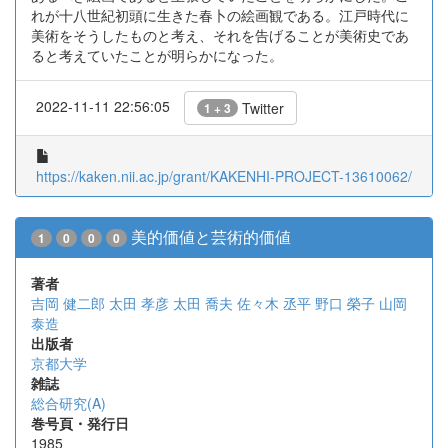
れが十八世紀初頭に生きた春卜の絵画観である。江戸時代に
美術をそうしたものと考え、それを告げることが美術史であ
ると考えていたことが明らかになった。
2022-11-11 22:56:05
Twitter
1 + 3
https://kaken.nii.ac.jp/grant/KAKENHI-PROJECT-13610062/
美的価値と芸術的価値
1
0
0
0
著者
吉岡 健二郎
太田 孝彦
太田 喬夫
佐々木 丞平
野口 榮子
山岡
泰造
出版者
京都大学
雑誌
総合研究(A)
巻号頁・発行日
1985