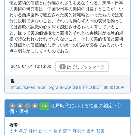
値と芸術的価値とは分離されざるをえなくなる。東洋・日本
の美術の研究者は、中国や日本の美術の目差すところが、い
わゆる西洋世界で確立された美的諸範疇といったものでは充
分に説明できないこと、それにも拘らず人間の表現活動とし
ては西欧の認識の心を深く感動させるものを有しているこ
と、従って美的価値概念と芸術的それとの再検討が地球的規
模で行なわれなければならないこと、そして美的価値と芸術
的価値との価値論的な新しい統一の試みが必要であるという
点を明らかにしてきたのである。
2015-04-01 12:13:00
はてなブックマーク
1
https://kaken.nii.ac.jp/grant/KAKENHI-PROJECT-60301009/
江戸時代における絵画の鑑定・評
1
0
0
0
OA
価・価格
著者
太田 孝彦
林田 新
村木 桂子
森下 麻衣子
吉田 智美