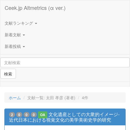
Ceek.jp Altmetrics (α ver.)
文献ランキング
新着文献
新着投稿
検索
ホーム
文献一覧: 太田 孝彦 (著者)
4件
文化遺産としての大衆的イメージ-
2
0
0
0
OA
近代日本における視覚文化の美学美術史学的研究