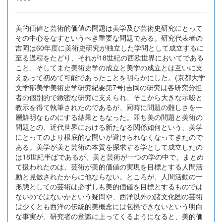
美的価値と芸術的価値の問題は美学及び芸術史研究にとって
その中心をなすというべき重要な問題である。研究代表者の
吉岡は60年度に美術史研究が独立した学問として成立するに
至る過程をたどり、それが18世紀の西欧世界においてである
こと、そしてまた美術史学の成立と美学の成立とは互いに支
えあって初めて可能であったことを明らかにした。(京都大学
文学部美学美術史学研究紀要第7号)吉岡の研究は各研究分担
者の個別的で緻密な研究に支えられ、そこから大きな示唆と
教示を得て執筆されたのであるが、同時に問題の難しさを一
層鮮明なものにする結果ともなった。即ち美の問題と美術の
問題との、近代世界における新たなる関係如何という、美学
にとってのより根底的な問いが避けられなくなってきたので
ある。美学が美と芸術の本質を探求する学として成立したの
は18世紀半ばであるが、美と芸術が一つの学の中で、まとめ
て扱われたのは、芸術が美的価値の実現を目標とする人間活
動と見倣されたからに他ならない。ところが、人間活動の一
形態としての芸術は必ずしも美的価値を目標とするものでは
ないのではないかという疑問や、西洋以外の諸文化圏の芸術
は少くとも西洋の伝統的美概念には包摂できないという明白
な事実が、研究者の意識に上ってくるようになると、美的価