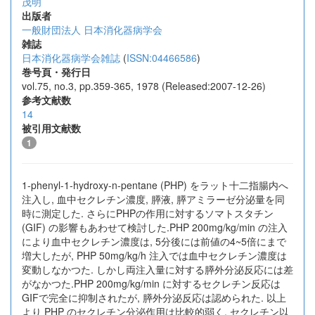
茂明
出版者
一般財団法人 日本消化器病学会
雑誌
日本消化器病学会雑誌
(
ISSN:04466586
)
巻号頁・発行日
vol.75, no.3, pp.359-365, 1978 (Released:2007-12-26)
参考文献数
14
被引用文献数
1
1-phenyl-1-hydroxy-n-pentane (PHP) をラット十二指腸内へ
注入し, 血中セクレチン濃度, 膵液, 膵アミラーゼ分泌量を同
時に測定した. さらにPHPの作用に対するソマトスタチン
(GIF) の影響もあわせて検討した.PHP 200mg/kg/min の注入
により血中セクレチン濃度は, 5分後には前値の4~5倍にまで
増大したが, PHP 50mg/kg/h 注入では血中セクレチン濃度は
変動しなかつた. しかし両注入量に対する膵外分泌反応には差
がなかつた.PHP 200mg/kg/min に対するセクレチン反応は
GIFで完全に抑制されたが, 膵外分泌反応は認められた. 以上
より PHP のセクレチン分泌作用は比較的弱く, セクレチン以