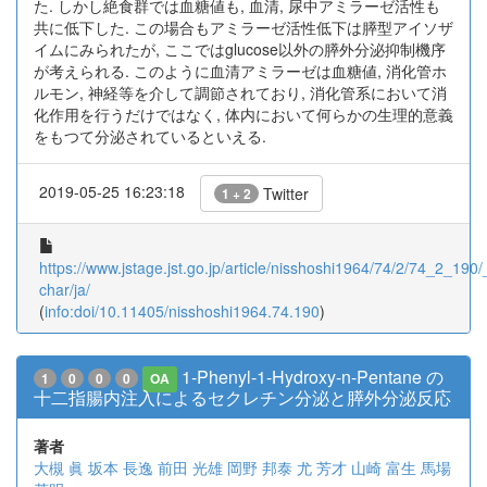
た. しかし絶食群では血糖値も, 血清, 尿中アミラーゼ活性も
共に低下した. この場合もアミラーゼ活性低下は膵型アイソザ
イムにみられたが, ここではglucose以外の膵外分泌抑制機序
が考えられる. このように血清アミラーゼは血糖値, 消化管ホ
ルモン, 神経等を介して調節されており, 消化管系において消
化作用を行うだけではなく, 体内において何らかの生理的意義
をもつて分泌されているといえる.
2019-05-25 16:23:18
Twitter
1 + 2
https://www.jstage.jst.go.jp/article/nisshoshi1964/74/2/74_2_190/_
char/ja/
(
info:doi/10.11405/nisshoshi1964.74.190
)
1-Phenyl-1-Hydroxy-n-Pentane の
1
0
0
0
OA
十二指腸内注入によるセクレチン分泌と膵外分泌反応
著者
大槻 眞
坂本 長逸
前田 光雄
岡野 邦泰
尤 芳才
山崎 富生
馬場