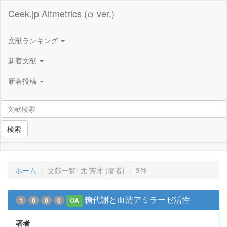
Ceek.jp Altmetrics (α ver.)
文献ランキング
新着文献
新着投稿
検索
ホーム
文献一覧: 尤 芳才 (著者)
3件
糖代謝と血清アミラーゼ活性
1
0
0
0
OA
著者