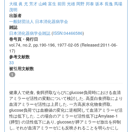
大槻 眞
尤 芳才
山崎 富生
前田 光雄
岡野 邦泰
坂本 長逸
馬場
茂明
出版者
一般財団法人 日本消化器病学会
雑誌
日本消化器病学会雑誌
(
ISSN:04466586
)
巻号頁・発行日
vol.74, no.2, pp.190-196, 1977-02-05 (Released:2011-06-
17)
参考文献数
33
被引用文献数
1
健康人で絶食, 食餌摂取ならびにglucose負荷時における血清
アミラーゼ活性の変動について検討した. 高蛋白食摂取により
血清アミラーゼ活性は上昇した. 一方高炭水化物食摂取,
glucose負荷では血糖値の変化に逆相関して血清アミラーゼ活
性は低下した. この場合のアミラーゼ活性低下はAmylase-1
(膵型) の活性低下にあり, glucoseが膵アミラーゼ放出を抑制
し, それが血清アミラーゼにも反映されることを明らかにし