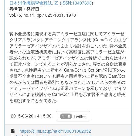
日本消化機病學會雜誌. 乙
(
ISSN:13497693
)
巻号頁・発行日
vol.75, no.11, pp.1825-1831, 1978
腎不全患者に発現する高アミラーゼ血症に関してアミラーゼ
クリアスラン/クレアチニンクリアランス比 (Cam/Ccr) および
アミラーゼアイソザイムの面より検討をおこなつた. 腎不全患
者および血液透析患者において高頻度に高アミラーゼ血症が
認められたが, アミラーゼアイソザイムの解析でこれらはすべ
て正常パターンであることが明らかにされ, 膵炎の合併は否定
された. 急性膵炎で上昇する Cam/Ccr は Ccr 5ml/分以下の末
期腎不全患者においても膵炎と同程度の上昇を認め Cam/Ccr
のみからでは両者を鑑別できなかつた.しかしこれらの患者の
アミラーゼアイソザイムは正常パターンを示しており, アイソ
ザイムによる検討からCam/Ccr 上昇を示す腎不全患者と膵炎
を鑑別することができた.
2015-06-20 14:15:36
Twitter
1 + 0
https://ci.nii.ac.jp/naid/130001062052