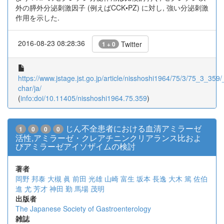
外の膵外分泌刺激因子 (例えばCCK•PZ) に対し, 強い分泌刺激
作用を示した.
2016-08-23 08:28:36
Twitter
1 + 0
https://www.jstage.jst.go.jp/article/nisshoshi1964/75/3/75_3_359/_
char/ja/
(
info:doi/10.11405/nisshoshi1964.75.359
)
じん不全患者における血清アミラーゼ
1
0
0
0
活性,アミラーゼ・クレアチニンクリアランス比およ
びアミラーゼアイソザイムの検討
著者
岡野 邦泰
大槻 眞
前田 光雄
山崎 富生
坂本 長逸
大木 篤
佐伯
進
尤 芳才
神田 勤
馬場 茂明
出版者
The Japanese Society of Gastroenterology
雑誌