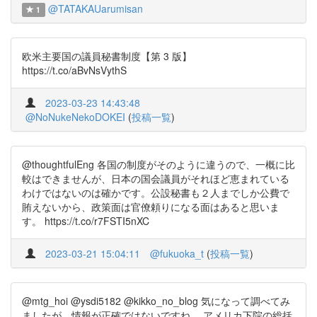
@TATAKAUarumisan
1
欧米主要国の議員秘書制度【第 3 版】
https://t.co/aBvNsVythS
2023-03-23 14:43:48
@NoNukeNekoDOKEI
(
投稿一覧
)
@thoughtfulEng 各国の制度がそのように違うので、一概に比
較はできませんが、日本の国会議員がそれほど恵まれている
わけではないのは確かです。公設秘書も２人までしか公費で
賄えないから、政策面は官僚頼りになる面はあると思いま
す。 https://t.co/r7FSTI5nXC
2023-03-21 15:04:11
@fukuoka_t
(
投稿一覧
)
@mtg_hoi @ysdi5182 @kikko_no_blog 気になって調べてみ
ましたが、情報が正確ではないですね。 アメリカ下院の総括