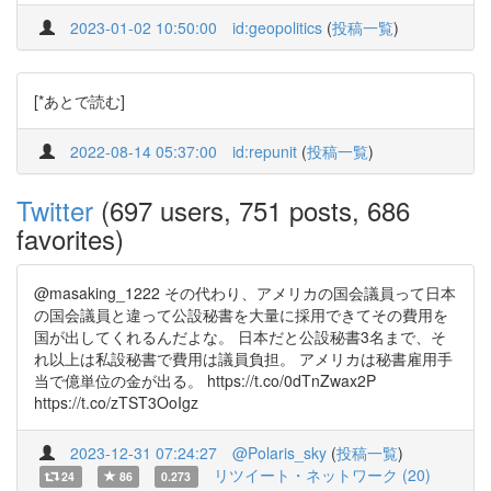
2023-01-02 10:50:00
id:geopolitics
(
投稿一覧
)
[*あとで読む]
2022-08-14 05:37:00
id:repunit
(
投稿一覧
)
Twitter
(697 users, 751 posts, 686
favorites)
@masaking_1222 その代わり、アメリカの国会議員って日本
の国会議員と違って公設秘書を大量に採用できてその費用を
国が出してくれるんだよな。 日本だと公設秘書3名まで、そ
れ以上は私設秘書で費用は議員負担。 アメリカは秘書雇用手
当で億単位の金が出る。 https://t.co/0dTnZwax2P
https://t.co/zTST3OoIgz
2023-12-31 07:24:27
@Polaris_sky
(
投稿一覧
)
リツイート・ネットワーク (20)
24
86
0.273