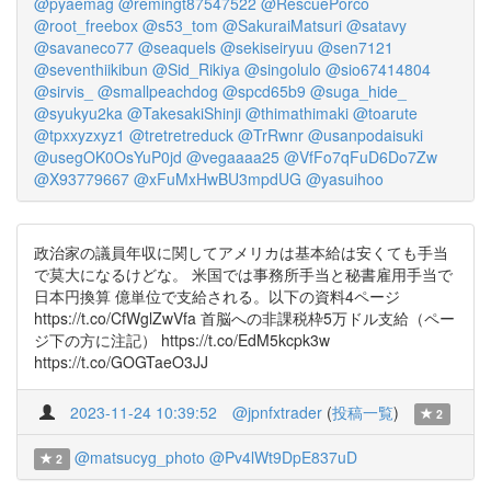
@pyaemag
@remingt87547522
@RescuePorco
@root_freebox
@s53_tom
@SakuraiMatsuri
@satavy
@savaneco77
@seaquels
@sekiseiryuu
@sen7121
@seventhiikibun
@Sid_Rikiya
@singolulo
@sio67414804
@sirvis_
@smallpeachdog
@spcd65b9
@suga_hide_
@syukyu2ka
@TakesakiShinji
@thimathimaki
@toarute
@tpxxyzxyz1
@tretretreduck
@TrRwnr
@usanpodaisuki
@usegOK0OsYuP0jd
@vegaaaa25
@VfFo7qFuD6Do7Zw
@X93779667
@xFuMxHwBU3mpdUG
@yasuihoo
政治家の議員年収に関してアメリカは基本給は安くても手当
で莫大になるけどな。 米国では事務所手当と秘書雇用手当で
日本円換算 億単位で支給される。以下の資料4ページ
https://t.co/CfWglZwVfa 首脳への非課税枠5万ドル支給（ペー
ジ下の方に注記） https://t.co/EdM5kcpk3w
https://t.co/GOGTaeO3JJ
2023-11-24 10:39:52
@jpnfxtrader
(
投稿一覧
)
2
@matsucyg_photo
@Pv4lWt9DpE837uD
2