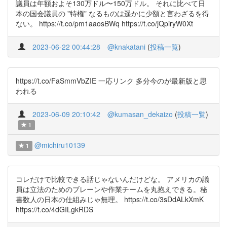
議員は年額およそ130万ドル〜150万ドル。 それに比べて日
本の国会議員の "特権" なるものは遥かに少額と言わざるを得
ない。 https://t.co/pm1aaosBWq https://t.co/jQpiryW0Xt
2023-06-22 00:44:28
@knakatani
(
投稿一覧
)
https://t.co/FaSmmVbZIE 一応リンク 多分今のが最新版と思
われる
2023-06-09 20:10:42
@kumasan_dekaizo
(
投稿一覧
)
1
@michiru10139
1
コレだけで比較できる話じゃないんだけどな。 アメリカの議
員は立法のためのブレーンや作業チームを丸抱えできる。秘
書数人の日本の仕組みじゃ無理。 https://t.co/3sDdALkXmK
https://t.co/4dGILgkRDS