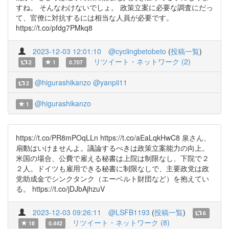
すね。 そんなわけないでしょ。 政策立案に必要な調査にだっ
て、官僚に対抗するには相当な人員が必要です。
https://t.co/pfdg7PMkq8
2023-12-03 12:01:10
@cyclingbetobeto
(
投稿一覧
)
リツイート・ネットワーク (2)
2
1
0.707
@higurashikanzo
@yanpii11
2
@higurashikanzo
1
https://t.co/PR8mPOqLLn https://t.co/aEaLqkHwC8 泉さん、
扇動はいけませんよ。議論するべきは政策立案能力の向上。
米国の場合、公費で雇える秘書は上院は制限なし、下院で２
２人。ドイツも雇用できる秘書に制限なしで、主要政党は政
党助成金でシンクタンク（エーベルト財団など）を抱えてい
る。 https://t.co/jDJbAjhzuV
2023-12-03 09:26:11
@LSFB1193
(
投稿一覧
)
6
リツイート・ネットワーク (8)
18
0.442