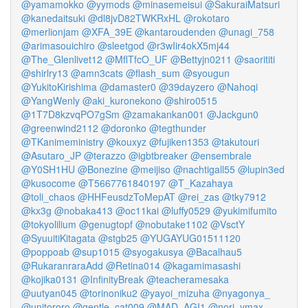
@yamamokko
@yymods
@minasemeisui
@SakuraiMatsuri
@kanedaitsuki
@dl8jvD82TWKRxHL
@rokotaro
@merlionjam
@XFA_39E
@kantaroudenden
@unagi_758
@arimasouichiro
@sleetgod
@r3wIir4okX5mj44
@The_Glenlivet12
@MflTfcO_UF
@Bettyjn0211
@saorititi
@shirlry13
@amn3cats
@flash_sum
@syougun
@YukitoKirishima
@damaster0
@39dayzero
@Nahoqi
@YangWenly
@aki_kuronekono
@shiro0515
@1T7D8kzvqPO7gSm
@zamakankan001
@Jackgun0
@greenwind2112
@doronko
@tegthunder
@TKanimeministry
@kouxyz
@fujiken1353
@takutouri
@Asutaro_JP
@terazzo
@igbtbreaker
@ensembrale
@Y0SH1HU
@Bonezine
@meijiso
@nachtigall55
@lupin3ed
@kusocome
@T5667761840197
@T_Kazahaya
@toli_chaos
@HHFeusdzToMepAT
@rei_zas
@tky7912
@kx3g
@nobaka413
@oc11kai
@luffy0529
@yukimifumito
@tokyolilium
@genugtopf
@nobutake1102
@VsctY
@SyuuitiKitagata
@stgb25
@YUGAYUG01511120
@poppoab
@sup1015
@syogakusya
@Bacalhau5
@RukaranraraAdd
@Retina014
@kagamimasashi
@kojika0131
@InfinityBreak
@teacheramesaka
@uutyan045
@torinoniku2
@yayoi_mizuha
@nyagonya_
@unitororo
@gentle_cat009
@MAD_AGI1
@nori_vmax