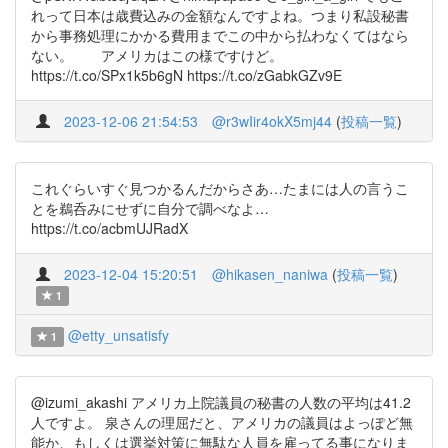
れって日本は歳費込みの金額なんですよね。つまり私設秘書
から事務処理にかかる費用までこの中から払わなくてはなら
ない。 アメリカはこの様ですけど。
https://t.co/SPx1k5b6gN https://t.co/zGabkGZv9E
2023-12-06 21:54:53
@r3wIir4okX5mj44
(
投稿一覧
)
これぐらいすぐ見つかるんだからさあ…たまには人の言うこ
とを鵜呑みにせずに自分で調べなよ…
https://t.co/acbmUJRadX
2023-12-04 15:20:51
@hikasen_naniwa
(
投稿一覧
)
1
@etty_unsatisfy
1
@izumi_akashi アメリカ上院議員の秘書の人数の平均は41.2
人ですよ。 泉さんの理屈だと、アメリカの議員はよっぽど無
能か、もしくは選挙対策に無駄な人員を雇ってる事になりま