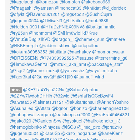
@kagelaugh
@komezou
@tomotch
@akebono969
@Pnagashi
@yamsan
@monocat33
@khiikiat
@d_deridex
@dfjvkt
@Ravenous1201
@mgs4bo2
@SushiCujira
@jugemu0504
@TMisaki3
@LtSaitou
@mob9889
@Heidern0901
@HTuDzPNiEX09NV8
@batigainahito
@ry25un
@nonmomi
@SMHm0wIoHd7Krue
@Vm3S6D8glizIhVD
@dragon_i
@chemek_sun
@matiere
@RKKEnergia
@raiden_shbvd
@norippeitou
@kokura36058353
@fulitata
@nachakey
@momonewaka
@DREISSEN9
@774339392525
@suzuse
@terrermine_g8
@HimokawaSenYai
@mizuki_aka_ami
@backstage_staff
@7sgr7
@jikume_mekuji
@yatzvashz
@yayoi_mizuha
@tiger3kai
@GunsyQP
@KTj09
@tsumuji_wind
@KE7Ta4Ytyto2CNu
@SaberArigatou
85
@2ZYw7iwdohDHHih
@32wie
@5shIaRsQCcBzwF4
@aiwata55
@akinatsu1121
@akukariionsui
@ArinoriYoshiro
@Asuhalied
@Attsta
@bgnori
@bonizo
@charlemagne0106
@dobugawa_zargan
@eatsleepsex2000
@FraFra45464821
@gako920
@GanleonSrw
@gyokuei
@haiirokoneko_13
@hemoglobinko
@hiyos6
@ISO8
@jjmic_piro
@jori0210
@jugemu0504
@Ka50Sp
@kaito_nogarube
@kaneKlenz
@kattsuns
@kei96981017
@knsnhkmdr
@kn_rpaq