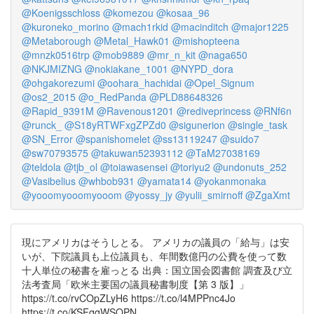
@Koenigsschloss
@komezou
@kosaa_96
@kuroneko_morino
@mach1rkid
@macinditch
@major1225
@Metaborough
@Metal_Hawk01
@mishopteena
@mnzk0516trp
@mob9889
@mr_n_kit
@naga650
@NKJMIZNG
@nokiakane_1001
@NYPD_dora
@ohgakorezumi
@oohara_hachidai
@Opel_Signum
@os2_2015
@o_RedPanda
@PLD88648326
@Rapid_9391M
@Ravenous1201
@rediveprincess
@RNf6n
@runck_
@S18yRTWFxgZPZd0
@sigunerion
@single_task
@SN_Error
@spanishomelet
@ss13119247
@suido7
@sw70793575
@takuwan52393112
@TaM27038169
@teldola
@tjb_ol
@toiawasensei
@toriyu2
@undonuts_252
@Vasibelius
@whbob931
@yamata14
@yokanmonaka
@yooomyooomyooom
@yossy_jy
@yulii_smirnoff
@ZgaXmt
現にアメリカはそうしとる。 アメリカの議員の「給与」は安
いが、下院議員も上位議員も、年間数億円の公費を使って数
十人単位の秘書を雇っとる 出典：国立国会図書館 調査及び立
法考査局「欧米主要国の議員秘書制度【第 3 版】」
https://t.co/rvCOpZLyH6 https://t.co/l4MPPnc4Jo
https://t.co/KSFqqWSOPN