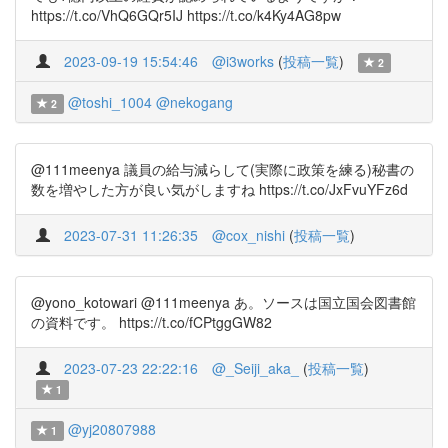
https://t.co/VhQ6GQr5IJ https://t.co/k4Ky4AG8pw
2023-09-19 15:54:46
@i3works
(
投稿一覧
)
2
@toshi_1004
@nekogang
2
@111meenya 議員の給与減らして(実際に政策を練る)秘書の
数を増やした方が良い気がしますね https://t.co/JxFvuYFz6d
2023-07-31 11:26:35
@cox_nishi
(
投稿一覧
)
@yono_kotowari @111meenya あ。ソースは国立国会図書館
の資料です。 https://t.co/fCPtggGW82
2023-07-23 22:22:16
@_Seiji_aka_
(
投稿一覧
)
1
@yj20807988
1