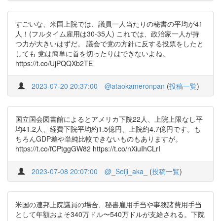
すごいな、米国上院では、議員一人当たりの秘書の平均が41
人！(フルタイム雇用は30-35人) これでは、政治家一人が持
つ力が大きいはずだ。 議会で党の方針に反する投票をしたと
しても 党は簡単に首を切ったりはできないよね。
https://t.co/UjPQQXb2TE
2023-07-20 20:37:00
@ataokameronpan
(
投稿一覧
)
国立国会図書館によるとアメリカ下院22人、上院上限なし平
均41.2人、経費下院平均約1.5億円、上院約4.7億円です。も
ちろんGDP差や単純比較できないものもありますが。
https://t.co/fCPtggGW82 https://t.co/nXiuIhCLrI
2023-07-08 20:07:00
@_Seiji_aka_
(
投稿一覧
)
米国の連邦上院議員の場合、秘書雇用手当や事務諸費用手当
として年額およそ340万ドル〜540万ドルが支給される。下院