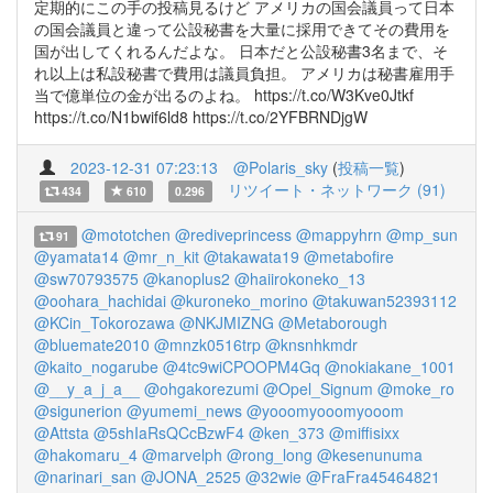
定期的にこの手の投稿見るけど アメリカの国会議員って日本
の国会議員と違って公設秘書を大量に採用できてその費用を
国が出してくれるんだよな。 日本だと公設秘書3名まで、そ
れ以上は私設秘書で費用は議員負担。 アメリカは秘書雇用手
当で億単位の金が出るのよね。 https://t.co/W3Kve0Jtkf
https://t.co/N1bwif6ld8 https://t.co/2YFBRNDjgW
2023-12-31 07:23:13
@Polaris_sky
(
投稿一覧
)
リツイート・ネットワーク (91)
434
610
0.296
@mototchen
@rediveprincess
@mappyhrn
@mp_sun
91
@yamata14
@mr_n_kit
@takawata19
@metabofire
@sw70793575
@kanoplus2
@haiirokoneko_13
@oohara_hachidai
@kuroneko_morino
@takuwan52393112
@KCin_Tokorozawa
@NKJMIZNG
@Metaborough
@bluemate2010
@mnzk0516trp
@knsnhkmdr
@kaito_nogarube
@4tc9wiCPOOPM4Gq
@nokiakane_1001
@__y_a_j_a__
@ohgakorezumi
@Opel_Signum
@moke_ro
@sigunerion
@yumemi_news
@yooomyooomyooom
@Attsta
@5shIaRsQCcBzwF4
@ken_373
@miffisixx
@hakomaru_4
@marvelph
@rong_long
@kesenunuma
@narinari_san
@JONA_2525
@32wie
@FraFra45464821