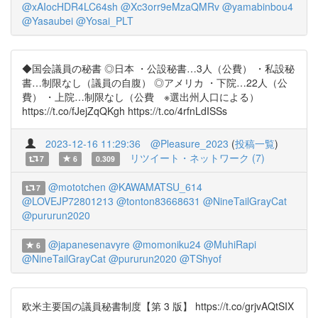
@xAIocHDR4LC64sh
@Xc3orr9eMzaQMRv
@yamabinbou4
@Yasaubei
@Yosai_PLT
◆国会議員の秘書 ◎日本 ・公設秘書…3人（公費） ・私設秘
書…制限なし（議員の自腹） ◎アメリカ ・下院…22人（公
費） ・上院…制限なし（公費 ※選出州人口による）
https://t.co/fJejZqQKgh https://t.co/4rfnLdISSs
2023-12-16 11:29:36
@Pleasure_2023
(
投稿一覧
)
リツイート・ネットワーク (7)
7
6
0.309
@mototchen
@KAWAMATSU_614
7
@LOVEJP72801213
@tonton83668631
@NineTailGrayCat
@pururun2020
@japanesenavyre
@momoniku24
@MuhiRapi
6
@NineTailGrayCat
@pururun2020
@TShyof
欧米主要国の議員秘書制度【第 3 版】 https://t.co/grjvAQtSIX