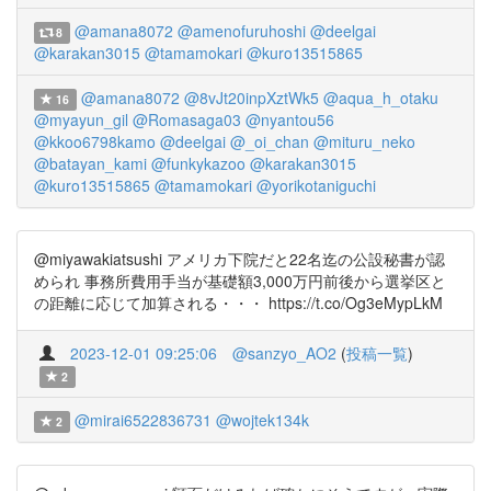
@amana8072
@amenofuruhoshi
@deelgai
8
@karakan3015
@tamamokari
@kuro13515865
@amana8072
@8vJt20inpXztWk5
@aqua_h_otaku
16
@myayun_gil
@Romasaga03
@nyantou56
@kkoo6798kamo
@deelgai
@_oi_chan
@mituru_neko
@batayan_kami
@funkykazoo
@karakan3015
@kuro13515865
@tamamokari
@yorikotaniguchi
@miyawakiatsushi アメリカ下院だと22名迄の公設秘書が認
められ 事務所費用手当が基礎額3,000万円前後から選挙区と
の距離に応じて加算される・・・ https://t.co/Og3eMypLkM
2023-12-01 09:25:06
@sanzyo_AO2
(
投稿一覧
)
2
@mirai6522836731
@wojtek134k
2