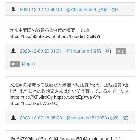
2023-12-12 12:00:38
@kai30626064
(
投稿一覧
)
欧米主要国の議員秘書制度の概要 出典：
https://t.co/ol2hbkdwmI https://t.co/ddTj2biNYi
2023-12-09 20:31:01
@HKuritaro
(
投稿一覧
)
2
@opcit
1
政治家の給与って総額だと米国下院議員2億円、上院議員5億
円だけど 日本の政治家さんはたいそう貰っているんですなぁ
https://t.co/fXP5IlrdQy https://t.co/zEpXwaiAY1
https://t.co/BkwBWSz1Qj
2023-12-07 18:05:23
@sasazuka1510073
(
投稿一覧
)
@pSX7AGbtsujGqLA @himapapa55 @e_girl_a_girl でもこ