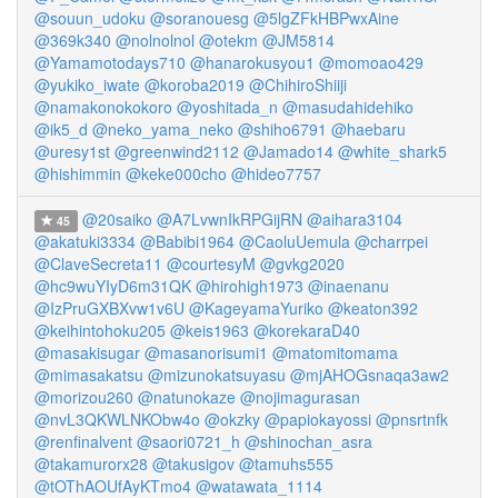
@souun_udoku
@soranouesg
@5lgZFkHBPwxAine
@369k340
@nolnolnol
@otekm
@JM5814
@Yamamotodays710
@hanarokusyou1
@momoao429
@yukiko_iwate
@koroba2019
@ChihiroShiiji
@namakonokokoro
@yoshitada_n
@masudahidehiko
@ik5_d
@neko_yama_neko
@shiho6791
@haebaru
@uresy1st
@greenwind2112
@Jamado14
@white_shark5
@hishimmin
@keke000cho
@hideo7757
@20saiko
@A7LvwnIkRPGijRN
@aihara3104
45
@akatuki3334
@Babibi1964
@CaoluUemula
@charrpei
@ClaveSecreta11
@courtesyM
@gvkg2020
@hc9wuYIyD6m31QK
@hirohigh1973
@inaenanu
@IzPruGXBXvw1v6U
@KageyamaYuriko
@keaton392
@keihintohoku205
@keis1963
@korekaraD40
@masakisugar
@masanorisumi1
@matomitomama
@mimasakatsu
@mizunokatsuyasu
@mjAHOGsnaqa3aw2
@morizou260
@natunokaze
@nojimagurasan
@nvL3QKWLNKObw4o
@okzky
@papiokayossi
@pnsrtnfk
@renfinalvent
@saori0721_h
@shinochan_asra
@takamurorx28
@takusigov
@tamuhs555
@tOThAOUfAyKTmo4
@watawata_1114