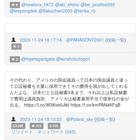
@newtora_hk72
@aki_shimo
@be_positive555
6
@leepongdok
@Sakuchan2003
@tenka_rb
2023-11-24 16:17:14
@PANASONY2001
(
投稿一覧
)
2
@higetaganigeta
@tenshokutogori
2
その代わり、アメリカの国会議員って日本の国会議員と違っ
て公設秘書を大量に採用できてその費用を国が出してくれる
んだよな。 日本だと公設秘書3名まで、それ以上は私設秘書
で費用は議員負担。 アメリカは秘書雇用手当で億単位の金が
出る。 https://t.co/W3Kve0Jtkf https://t.co/kmPAN4KFqB
2023-11-24 15:12:22
@Polaris_sky
(
投稿一覧
)
289
412
0.150
リツイート・ネットワーク (243)