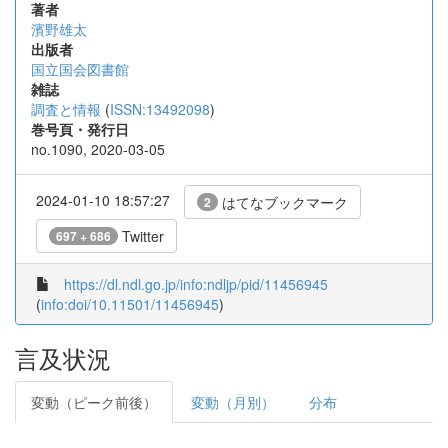
著者
濱野雄太
出版者
国立国会図書館
雑誌
調査と情報
(
ISSN:13492098
)
巻号頁・発行日
no.1090, 2020-03-05
2024-01-10 18:57:27
はてなブックマーク
2
Twitter
697 + 686
https://dl.ndl.go.jp/info:ndljp/pid/11456945
(
info:doi/10.11501/11456945
)
言及状況
変動（ピーク前後）
変動（月別）
分布