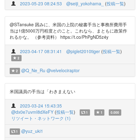
2023-05-23 08:24:53
@seiji_yokohama_
(
投稿一覧
)
@STansuke 因みに、米国の上院の秘書手当と事務所費用手
当は1億5000万円程度とのこと。これなら、まともに政策作
れるかな。 （参考資料） https://t.co/PhPgND5z4y
2023-04-17 08:31:41
@piglet2010tiger
(
投稿一覧
)
2
@Q_Ne_Ru
@velvelociraptor
2
米国議員の手当は「わきまえない
2023-03-24 15:43:35
@dx0e7uvmI8dXeFY
(
投稿一覧
)
1
1
0.000
リツイート・ネットワーク (1)
@yuz_uki1
1