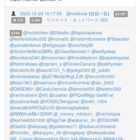
2023-12-29 10:17:55
@noiehoie
(
投稿一覧
)
197
リツイート・ネットワーク (93)
279
0.294
@mototchen
@20saiko
@tapiocapanna
93
@keihintohoku205
@inomatix
@matomitomama
@Yasaubei
@yamabinbou4
@shlgecyan
@courtesyM
@Xc3orr9eMzaQMRv
@ClaveSecreta11
@wolfysway
@korekaraD40
@mosonsen
@firevalleybom
@papiokayossi
@hishirakawa
@cipriani_s
@GreenCanaria
@pakhyosan
@sirukoto39
@saori0721_h
@gvkg2020
@_yukilin
@mimasakatsu
@pE78kz6p9hgLZJK
@tanzmitmir00
@keis1963
@inaenanu
@mirumiruminai
@alu_2003
@DASEW01
@CaoluUemula
@tamuhs555
@keaton392
@renfinalvent
@4tt
@cowher
@PiQoWNgy16wW1ei
@postmankaiji
@HOSIILOkingyoso
@toshi_1004
@ewuq8nbRVQqDz3S
@otonagisakaba
@NfW2hxkBb13DXIR
@_tommy_mitokon_
@nichetopia
@kamekiti501030
@SgpTak
@wakaran_tin
@DS20WK
@Qat00
@skiyosig
@goldenleo71
@subaruinthewind
@hirohito_
@kanpyou_09
@magispqr
@takeyabudai
@F_Camel
@stermelize
@mt_ksk
@f4mcrash
@Ndk1fSr