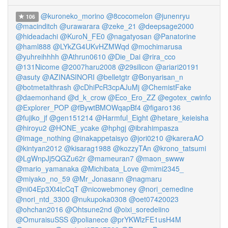
@kuroneko_morino
@8cocomelon
@junenryu
106
@macinditch
@urawarara
@zeke_21
@deepsage2000
@hideadachi
@KuroN_FE0
@nagatyosan
@Panatorine
@haml888
@LYkZG4UKvHZMWqd
@mochimarusa
@yuhreihhhh
@Athrun0610
@Die_Dai
@rira_cco
@131Nicome
@2007haru2008
@29silicon
@ariari20191
@asuty
@AZINASINORI
@belletgtr
@Bonyarisan_n
@botmetalthrash
@cDhiPcR3cpAJuMj
@ChemistFake
@daemonhand
@d_k_crow
@Eco_Ero_ZZ
@egotex_cwinfo
@Explorer_POP
@fBywtBMOWqapBf4
@figaro136
@fujiko_jf
@gen151214
@Harmful_Eight
@hetare_keieisha
@hiroyu2
@HONE_ycake
@hphgj
@ibrahimpasza
@image_nothing
@inakappetaisyo
@jori0210
@kareraAO
@kintyan2012
@kisarag1988
@kozzyTAn
@krono_tatsumi
@LgWnpJj5QGZu62r
@mameuran7
@maon_swww
@mario_yamanaka
@Michibata_Love
@mimi2345_
@miyako_no_59
@Mr_Jonasann
@nagmaru
@ni04Ep3Xt4lcCqT
@nicowebmoney
@nori_cemedine
@nori_ntd_3300
@nukupoka0308
@oet07420023
@ohchan2016
@Ohtsune2nd
@oixi_soredeiino
@OmuraisuSSS
@polianece
@prYKWlzFE1usH4M