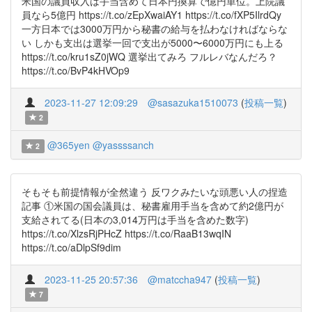
米国の議員収入は手当含めて日本円換算で億円単位。上院議
員なら5億円 https://t.co/zEpXwaiAY1 https://t.co/fXP5IlrdQy
一方日本では3000万円から秘書の給与を払わなければならな
い しかも支出は選挙一回で支出が5000〜6000万円にも上る
https://t.co/kru1sZ0jWQ 選挙出てみろ フルレバなんだろ？
https://t.co/BvP4kHVOp9
2023-11-27 12:09:29
@sasazuka1510073
(
投稿一覧
)
2
@365yen
@yassssanch
2
そもそも前提情報が全然違う 反ワクみたいな頭悪い人の捏造
記事 ①米国の国会議員は、秘書雇用手当を含めて約2億円が
支給されてる(日本の3,014万円は手当を含めた数字)
https://t.co/XlzsRjPHcZ https://t.co/RaaB13wqIN
https://t.co/aDlpSf9dim
2023-11-25 20:57:36
@matccha947
(
投稿一覧
)
7