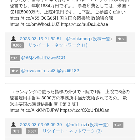
秘書でも、年収1634万円ですよ。 事務所費としては、米国下
院1億5000万円、上院4億円です。 ↓下記、ご参照ください
https://t.co/V55IO6G05H 国立国会図書館 政治議会課
https://t.co/omWhosLUJZ https://t.co/auDsJ5bAae
2023-03-16 21:52:51
@kohkohqq
(
投稿一覧
)
2
リツイート・ネットワーク (1)
0.000
@A6jZv9sUDZwp5CG
1
@revolamin_vol3
@ysdi5182
2
→ ランキングに使った指標の外側で下院で1億、上院で3億の
秘書雇用手当や 3000万の事務所手当が支給されてるの。 欧
米主要国の議員秘書制度【第 3 版】
https://t.co/AIkKNYDJPW https://t.co/CXoUrBUGan
2023-03-03 08:09:39
@mild_ozi
(
投稿一覧
)
3
リツイート・ネットワーク (3)
3
0.667