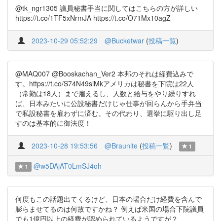
@tk_ngr1305 議員秘書手当に関してはこちらの方が詳しい
https://t.co/1TF5xNrmJA https://t.co/O71Mx10agZ
2023-10-29 05:52:29
@Bucketwar
(
投稿一覧
)
@MAQ007 @Booskachan_Ver2 本邦のそれは経費込みで
す。https://t.co/S74N49siMkアメリカは秘書を下院は22人
（常勤は18人）まで雇えるし、人数と給与をやり繰りすれ
ば、日本みたいに公設秘書だけじゃ仕事が回らんから手弁当
で私設秘書を雇わずに済む。その代わり、選挙に駆り出し足
すのは基本的に御法度！
2023-10-28 19:53:56
@Braunite
(
投稿一覧
)
1
@w5DAjAT0LmSJ4oh
1
何度もこの話題出てくるけど、日本の場合だけ経費を含んで
膨らませてるのは何故ですかね？ 例えば米国の場合下院議員
でも1億円以上の経費が認められているようですが？