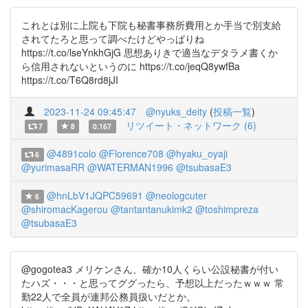
これとは別に上院も下院も秘書事務所費用とか手当で別支給
されてたろと思って調べたけどやっぱりね
https://t.co/lseYnkhGjG 思想ありきで適当なデタラメ書くか
ら信用されないというのに https://t.co/jeqQ8ywfBa
https://t.co/T6Q8rd8jJI
2023-11-24 09:45:47
@nyuks_deity
(
投稿一覧
)
リツイート・ネットワーク (6)
7
8
0.167
@4891colo
@Florence708
@hyaku_oyaji
6
@yurimasaRR
@WATERMAN1996
@tsubasaE3
@hnLbV1JQPC59691
@neologcuter
6
@shiromacKagerou
@tantantanukimk2
@toshimpreza
@tsubasaE3
@gogotea3 メリケンさん、確か10人くらい公設秘書が付い
たハズ・・・と思ってググったら、予想以上だったｗｗｗ 常
勤22人で全員が連邦公務員扱いだとか。