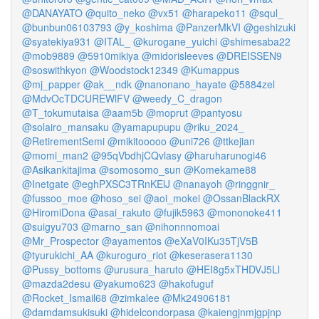
@DANAYATO
@quito_neko
@vx51
@harapeko11
@squl_
@bunbun06103793
@y_koshima
@PanzerMkVI
@geshizuki
@syatekiya931
@ITAL_
@kurogane_yuichi
@shimesaba22
@mob9889
@5910mikiya
@midorisleeves
@DREISSEN9
@soswithkyon
@Woodstock12349
@Kumappus
@mj_papper
@ak__ndk
@nanonano_hayate
@5884zel
@MdvOcTDCUREWlFV
@weedy_C_dragon
@T_tokumutaisa
@aam5b
@moprut
@pantyosu
@solairo_mansaku
@yamapupupu
@riku_2024_
@RetirementSemi
@mikitooooo
@uni726
@ttkejian
@momi_man2
@95qVbdhjCQvlasy
@haruharunogi46
@Asikankitajima
@somosomo_sun
@Komekame88
@Inetgate
@eghPXSC3TRnKElJ
@nanayoh
@ringgnir_
@fussoo_moe
@hoso_sei
@aoi_mokei
@OssanBlackRX
@HiromiDona
@asai_rakuto
@fujik5963
@mononoke411
@suigyu703
@marno_san
@nihonnnomoai
@Mr_Prospector
@ayamentos
@eXaV0IKu35TjV5B
@tyurukichi_AA
@kuroguro_riot
@keserasera1130
@Pussy_bottoms
@urusura_haruto
@HEI8g5xTHDVJ5Ll
@mazda2desu
@yakumo623
@hakofuguf
@Rocket_Ismail68
@zimkalee
@Mk24906181
@damdamsukisuki
@hidelcondorpasa
@kaiengjnmjgpjnp