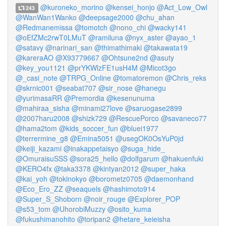
@kuroneko_morino
@kensei_honjo
@Act_Low_Owl
243
@WanWan1Wanko
@deepsage2000
@chu_ahan
@Redmanemissa
@tomotch
@nono_chi
@wacky141
@oEfZMc2rwT0LMuT
@ramiluna
@nyx_aster
@ayao_1
@satavy
@narinari_san
@thimathimaki
@takawata19
@kareraAO
@X93779667
@Ohtsune2nd
@asuty
@key_you1121
@prYKWlzFE1usH4M
@Micot3go
@_casi_note
@TRPG_Online
@tomatoremon
@Chris_reks
@skrnic001
@seabat707
@sir_nose
@hanegu
@yurimasaRR
@Premordia
@kesenunuma
@mahiraa_sisha
@minami27love
@saruogase2899
@2007haru2008
@shizk729
@RescuePorco
@savaneco77
@hama2tom
@kids_soccer_fun
@bluei1977
@terrermine_g8
@Emina5051
@usegOK0OsYuP0jd
@keiji_kazami
@inakappetaisyo
@suga_hide_
@OmuraisuSSS
@sora25_hello
@dolfgarum
@hakuenfuki
@KERO4fx
@taka3378
@kintyan2012
@super_haka
@kai_yoh
@tokinokyo
@borometz0705
@daemonhand
@Eco_Ero_ZZ
@seaquels
@hashimoto914
@Super_S_Shoborn
@noir_rouge
@Explorer_POP
@s53_tom
@UhorobiMuzzy
@osito_kuma
@fukushimanohito
@toripan2
@hetare_keieisha