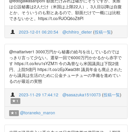
@edogawasanponi 額面だけみれば確かにそうですが、実際
は公設秘書は2人だけ（米国は上限22人）、3人目以降は自腹
とか、そういうのも割とあるので、額面だけで一概には比較
できないかと。https://t.co/RJOQ6oZ8Pl
2023-12-01 06:20:54
@chihiro_dieter
(
投稿一覧
)
@mattariver1 3000万円から秘書の給与を出しているのでは
っきり言って少ない。選挙一回で6000万円かかるから赤字で
す https://t.co/kru1sYZM7i 今の為替なら米国議員は下院2億
円、上院5億円 https://t.co/zEpXwai38t 議員年金も廃止された
から議員は生活のために公金チューチューの準備を進めてい
るのが最近の実態
2023-11-29 17:44:12
@sasazuka1510073
(
投稿一覧
)
1
@toraneko_maron
1