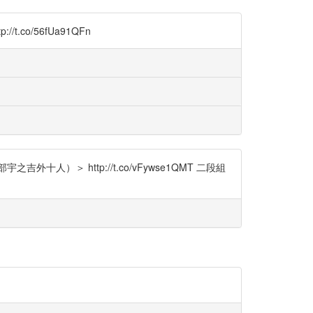
.co/56fUa91QFn
 http://t.co/vFywse1QMT 二段組