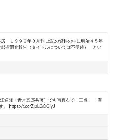
渓書房 １９９２年３月刊 上記の資料の中に明治４５年
る文部省調査報告（タイトルについては不明確）」とい
江連隆・青木五郎共著）でも写真右で「三点」 「漢
://t.co/Zj0LGOGlyJ