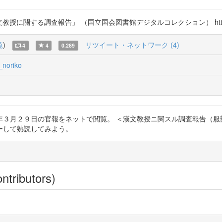
29日「漢文教授に關する調査報告」 （国立国会図書館デジタルコレクション） http://t
覧
)
リツイート・ネットワーク (4)
4
4
0.289
_noriko
９日の官報をネットで閲覧。 ＜漢文教授ニ関スル調査報告（服部宇之吉外十人）＞
ーして熟読してみよう。
ntributors)