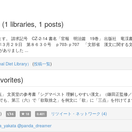
(1 libraries, 1 posts)
。 請求記号 CZ-2-14 書名「官報 明治篇 19巻」 出版社 竜
３月２９日 第８６３０号 ｐ703-ｐ707 「文部省 漢文に関す
りました ...
Diet Library）
(
投稿一覧
)
vorites)
」 文英堂の参考書『シグマベスト 理解しやすい漢文』（鎌田正監修／
2DG でも、第三（六）で「欲取捨之」を例文に「欲」に「三点」を付けてます。 https
覧
)
リツイート・ネットワーク (4)
6
18
0.401
a_yakata
@panda_dreamer