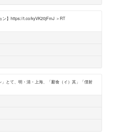
//t.co/kyVK20jFmJ ＞RT
シ」とて、明・清・上海、「酈食（イ）其」「僕射