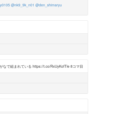
ty0105
@nk9_9k_n01
@den_shimaryu
 https://t.co/RxUyKofTle 8コマ目