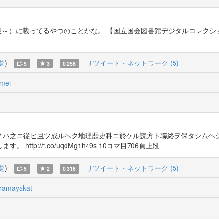
）に載ってるやつのことかな。 【国立国会図書館デジタルコレクション】https:
覧
)
リツイート・ネットワーク (5)
5
3
0.258
mei
ノハ之ニ従ヒ且ツ成ルヘク地理歴史科ニ於ケル読方ト聯絡ヲ保タシムヘ
p://t.co/uqdMg1h49s 10コマ目706頁上段
覧
)
リツイート・ネットワーク (5)
5
2
0.316
ramayakat