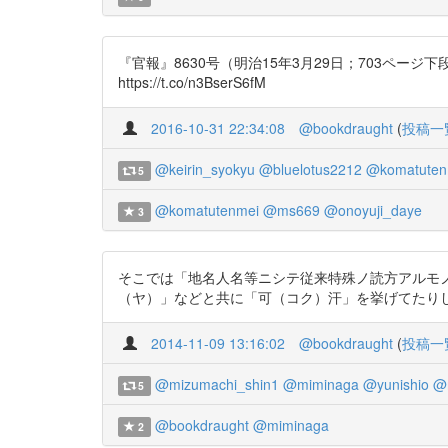
『官報』8630号（明治15年3月29日；703ページ下段～
https://t.co/n3BserS6fM
2016-10-31 22:34:08
@bookdraught
(
投稿一
@keirin_syokyu
@bluelotus2212
@komatuten
5
@komatutenmei
@ms669
@onoyuji_daye
3
そこでは「地名人名等ニシテ従来特殊ノ読方アルモ
（ヤ）」などと共に「可（コク）汗」を挙げてたりします。 htt
2014-11-09 13:16:02
@bookdraught
(
投稿一
@mizumachi_shin1
@miminaga
@yunishio
@
5
@bookdraught
@miminaga
2