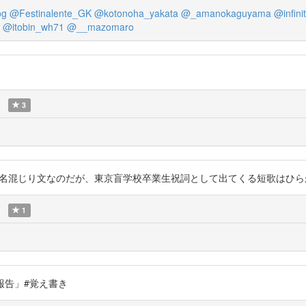
og
@Festinalente_GK
@kotonoha_yakata
@_amanokaguyama
@infini
@itobin_wh71
@__mazomaro
3
じり文なのだが、東京盲学校卒業生祝詞として出てくる短歌はひらがなで組まれている
1
省調査報告」#覚え書き