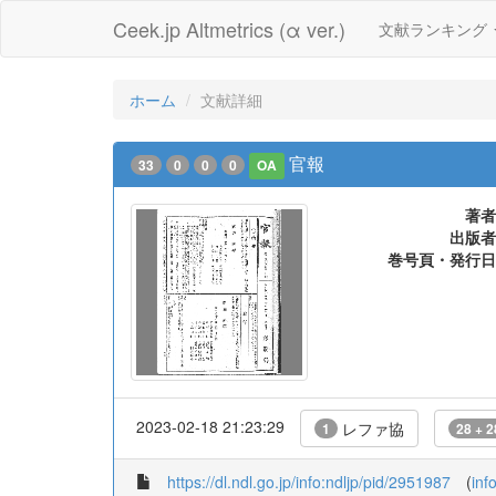
Ceek.jp Altmetrics (α ver.)
文献ランキング
ホーム
文献詳細
官報
33
0
0
0
OA
著者
出版者
巻号頁・発行日
2023-02-18 21:23:29
レファ協
1
28 + 2
https://dl.ndl.go.jp/info:ndljp/pid/2951987
(
inf