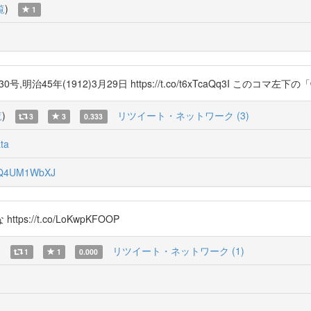
覧
)
1
治45年(1912)3月29日 https://t.co/t6xTcaQq3I この
覧
)
リツイート・ネットワーク (3)
3
3
0.333
ta
Q4UM1WbXJ
//t.co/LoKwpKFOOP
)
リツイート・ネットワーク (1)
1
1
0.000