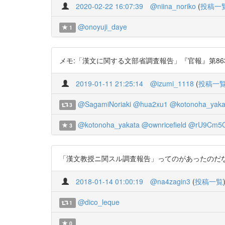
2020-02-22 16:07:39
@niina_noriko
(
投稿一
@onoyuji_daye
1
メモ:「漢文に関する文部省調査報告」『官報』第8630号,明
2019-01-11 21:25:14
@izumi_1118
(
投稿一
@SagamiNoriaki
@hua2xu1
@kotonoha_yaka
3
@kotonoha_yakata
@ownricefield
@rU9Cm5
3
「漢文教授ニ関スル調査報告」ってのがあったのだな https:
2018-01-14 01:00:19
@na4zagin3
(
投稿一覧
@dico_leque
1
0