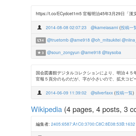
https://t.co/ECydcet1m5 官報明治45年3月
2014-08-08 02:07:23
@kameiasami
(
投稿一
@truetomb
@ame918
@oh_mitsukitei
@niina
4
@soun_zongyun
@ame918
@tsysoba
3
国会図書館デジタルコレクションにより、明治４５年３月２
官報５頁分のものだが、字が小さいので、拡大コピ
2014-06-09 11:39:02
@silverfaxx
(
投稿一覧
)
Wikipedia
(4 pages, 4 posts, 3 co
編集者:
2405:6587:A1C0:3700:C8C:8E08:53B:1632