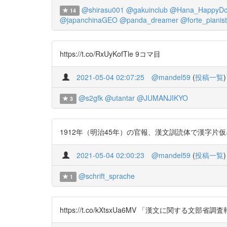
@shirasu001
@gakuinclub
@Hana_HappyD
14
@japanchinaGEO
@panda_dreamer
@forte_pianist
https://t.co/RxUyKofTle 9コマ目
2021-05-04 02:07:25
@mandel59
(
投稿一覧
)
@s2gfk
@utantar
@JUMANJIKYO
3
1912年（明治45年）の官報、漢文訓読体で漢字片仮名混
2021-05-04 02:00:23
@mandel59
(
投稿一覧
)
@schrift_sprache
1
https://t.co/kXtsxUa6MV 「漢文に関する文部