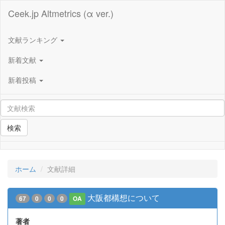
Ceek.jp Altmetrics (α ver.)
文献ランキング
新着文献
新着投稿
検索
ホーム
文献詳細
大阪都構想について
67
0
0
0
OA
著者