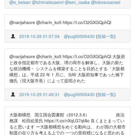
@e_keisan
@ichimatsusenri
@sen_osaka
@tokososansei
@nanjahsore @charin_ko5 https://t.co/O2GXGQphQl
2019-10-29 01:57:04
@pug50500430
(
投稿一覧
)
@nanjahsore @charin_ko5 https://t.co/O2GXGQphQl 大阪府
と政令指定都市である大阪、堺の両市を解体し、大阪の新た
な統治機構・ システムを構築することを目的とする「大阪都
構想」は、平成 22 年 1 月に、当時 大阪府知事であった橋下
徹氏（現大阪市長）によって提唱された
2019-10-29 01:49:31
@pug50500430
(
投稿一覧
)
大阪都構想 国立国会図書館（2012.3.6） 政法
務課 松田絵里氏 https://t.co/nXqLG7qtAo 良くまとまってい
ると思います ー大阪都構想をめぐる動向は、 わが国の大都市
制度の在り方を考える上での 一つの里程標になると思われる