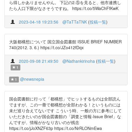
ら得しかありませんやん。 下記の2.⑤を見ると、他市連携し
たら人口下限がなさそうですね。 https://t.co/5WaChFfKwK
2023-04-18 19:23:56
@TaTTaTNK
(
投稿一覧
)
大阪都構想について 国立国会図書館 ISSUE BRIEF NUMBER
740(2012. 3. 6.) https://t.co/JZo412fDqx
2020-09-08 21:49:50
@Nathankirinoha
(
投稿一覧
)
1
@newsnepia
1
国会図書館に行って「都構想」でヒットするものは全部読ん
でますが、この一冊で都構想が全部わかる！というものには
未だ巡り合えてないです こういう時、一般の方に参考にして
いただきたいのが国会図書館の「調査と情報-Issue Brief」な
んですが、情報がかなり古いのが残念
https://t.co/jJoXNZF63p https://t.co/NrRLONmEwa