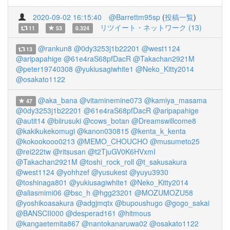
2020-09-02 16:15:40
@Barrettm95sp
(
投稿一覧
)
リツイート・ネットワーク (13)
11
53
0.324
@rankun8
@0dy3253j1b22201
@west1124
13
@aripapahige
@61e4raS68pfDacR
@Takachan2921M
@peter19740308
@yukiusagiwhite1
@Neko_Kitty2014
@osakato1122
@aka_bana
@vitaminemine073
@kamiya_masama
47
@0dy3253j1b22201
@61e4raS68pfDacR
@aripapahige
@autit14
@biirusuki
@cows_botan
@Dreamswillcome8
@kakikukekomugi
@kanon030815
@kenta_k_kenta
@kokookooo0213
@MEMO_CHOUCHO
@musumeto25
@rei222tw
@ritsusan
@t2TjuGV0K6HVxmI
@Takachan2921M
@toshi_rock_roll
@t_sakusakura
@west1124
@yohhzef
@yusukest
@yuyu3930
@toshinaga801
@yukiusagiwhite1
@Neko_Kitty2014
@aliasmimi06
@bsc_h
@hgg23201
@MOZUMOZU58
@yoshikoasakura
@adgjmqtx
@bupoushugo
@gogo_sakai
@BANSCII000
@desperad161
@hitmous
@kangaetemita867
@nantokanaruwa02
@osakato1122