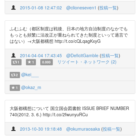
2015-01-08 12:47:02
@clioneseven1
(
投稿一覧
)
ふむふむ（都区制度は戦後、日本の地方自治制度のなかでも
もっとも頻繁に法改正が重ねられてきた制度といって過言で
はない）→大阪都構想 http://t.co/cQLqagKxyG
2014-04-04 17:43:45
@DeficitGamble
(
投稿一覧
)
リツイート・ネットワーク (2)
1
1
0.000
@kei___
2
@okaz_m
1
大阪都構想について 国立国会図書館 ISSUE BRIEF NUMBER
740(2012. 3. 6.) http://t.co/2fwunyuRCu
2013-10-30 19:18:48
@okumuraosaka
(
投稿一覧
)