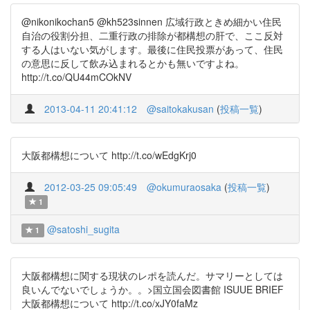
@nikonikochan5 @kh523sinnen 広域行政ときめ細かい住民
自治の役割分担、二重行政の排除が都構想の肝で、ここ反対
する人はいない気がします。最後に住民投票があって、住民
の意思に反して飲み込まれるとかも無いですよね。
http://t.co/QU44mCOkNV
2013-04-11 20:41:12
@saitokakusan
(
投稿一覧
)
大阪都構想について http://t.co/wEdgKrj0
2012-03-25 09:05:49
@okumuraosaka
(
投稿一覧
)
1
@satoshi_sugita
1
大阪都構想に関する現状のレポを読んだ。サマリーとしては
良いんでないでしょうか。。>国立国会図書館 ISUUE BRIEF
大阪都構想について http://t.co/xJY0faMz