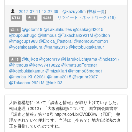
2017-07-11 12:27:39
@kazuyo8m
(
投稿一覧
)
リツイート・ネットワーク (18)
13
16
0.365
@gotom19
@Lakulakulifes
@osakagirl2015
18
@bupoushugo
@hitmous
@Takachan2921M
@oldton
@magcup1963
@Eroica_Pastoral
@momo65momo1
@yoshikoasakura
@nama2015
@kotobukitakamur
@fujikott
@gotom19
@HarukoUchiyama
@hidezo17
15
@hitmous
@kerv97419822
@kmatsuoForester
@kotobukitakamur
@mizukilari
@momo65momo1
@morica_Ki162661
@nama2015
@sgmhr2027
@Takachan2921M
@tmkt03
大阪都構想について「調査と情報」が取り上げていました。
松田恵理（2012）「大阪都構想について」国立国会図書館
『調査と情報』第740号 http://t.co/LbrOVQlXKw （PDF） 整
理がされていて便利です。当時は（今も？）地方自治法の改
正を目指していたのですね。