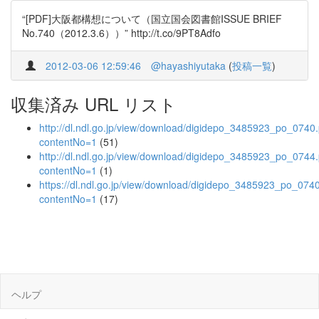
“[PDF]大阪都構想について（国立国会図書館ISSUE BRIEF
No.740（2012.3.6））” http://t.co/9PT8Adfo
2012-03-06 12:59:46
@hayashiyutaka
(
投稿一覧
)
収集済み URL リスト
http://dl.ndl.go.jp/view/download/digidepo_3485923_po_0740
contentNo=1
(51)
http://dl.ndl.go.jp/view/download/digidepo_3485923_po_0744
contentNo=1
(1)
https://dl.ndl.go.jp/view/download/digidepo_3485923_po_074
contentNo=1
(17)
ヘルプ