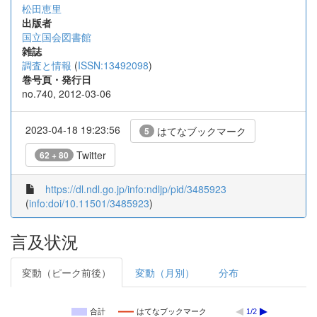
松田恵里
出版者
国立国会図書館
雑誌
調査と情報
(
ISSN:13492098
)
巻号頁・発行日
no.740, 2012-03-06
2023-04-18 19:23:56
はてなブックマーク
5
Twitter
62 + 80
https://dl.ndl.go.jp/info:ndljp/pid/3485923
(
info:doi/10.11501/3485923
)
言及状況
変動（ピーク前後）
変動（月別）
分布
合計
はてなブックマーク
1/2