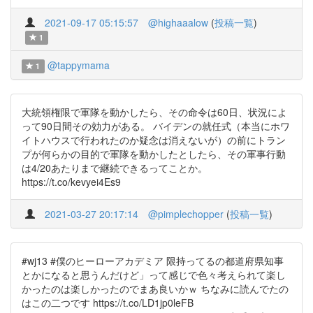
2021-09-17 05:15:57
@highaaalow
(
投稿一覧
)
1
@tappymama
1
大統領権限で軍隊を動かしたら、その命令は60日、状況によ
って90日間その効力がある。 バイデンの就任式（本当にホワ
イトハウスで行われたのか疑念は消えないが）の前にトラン
プが何らかの目的で軍隊を動かしたとしたら、その軍事行動
は4/20あたりまで継続できるってことか。
https://t.co/kevyei4Es9
2021-03-27 20:17:14
@pimplechopper
(
投稿一覧
)
#wj13 #僕のヒーローアカデミア 限持ってるの都道府県知事
とかになると思うんだけど」って感じで色々考えられて楽し
かったのは楽しかったのでまあ良いかｗ ちなみに読んでたの
はこの二つです https://t.co/LD1jp0leFB