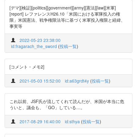
[デマ][検証][politics][government][army][憲法][law][米軍]
[report] レファレンスH26.10「米国における軍隊投入の権
限」米国憲法、戦争権限法等に基づく米軍投入権限と経緯、
事実等
2022-05-23 23:38:00
id:fragarach_the_sword
(
投稿一覧
)
[コメント・メモ2]
2021-05-03 15:52:00
id:a63grdt4y
(
投稿一覧
)
これ以前、JSF氏が流してくれて読んだが、米国が本当に危
ういと、議会も、「GO」している…。
2017-08-29 16:40:00
id:sthya
(
投稿一覧
)