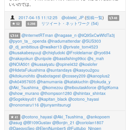
いいのでは。
2017-04-15 11:12:25
@obiekt_JP
(
投稿一覧
)
48
リツイート・ネットワーク (54)
52
0.298
@internetRTman
@nagase_n
@iiQ9SxCwWfdTa3j
54
@pyon_ta__openda
@inadumattendar
@SUS303
@_dj_ambitious
@rwalker13
@private_tom4523
@kusakabesyuuji
@chiqfudoki
@Froldelamar
@ryo694
@nakayokun
@unipole
@bassfishing99cc
@s_mah
@NOIA501
@kussaiyatu
@opinel432
@koslofer
@HidetaFukushima
@suntandays
@kasyou2gou
@kitokunohito
@sabotagest
@cossey209
@kanoplus2
@vk04957605
@hamumania
@katakiuchin
@tokuda_y
@Aki_Tsushima_
@komezou
@teiboutaskforce
@SgtKoma
@show_murano
@thompson1280
@shintax_shintax
@Sogekisyu01
@kapitan_black
@cotono_hayasi
@nonomaru116
@junyamitsurugi
@cotono_hayasi
@Aki_Tsushima_
@ankopoem
41
@asug
@Bf109Gustav
@Bonjin_21
@coriolan1807
@DaegyoSeo
@EleniNumber5
@Fujitubo_Ningen