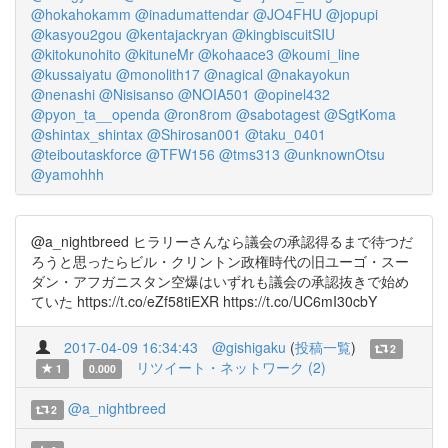
@hokahokamm
@inadumattendar
@JO4FHU
@jopupi
@kasyou2gou
@kentajackryan
@kingbiscuitSIU
@kitokunohito
@kituneMr
@kohaace3
@koumi_line
@kussaiyatu
@monolith17
@nagical
@nakayokun
@nenashi
@Nisisanso
@NOIA501
@opinel432
@pyon_ta__openda
@ron8rom
@sabotagest
@SgtKoma
@shintax_shintax
@Shirosan001
@taku_0401
@teiboutaskforce
@TFW156
@tms313
@unknownOtsu
@yamohhh
@a_nightbreed ヒラリーさんなら議会の承認得るまで待つだ
ろうと思ったらビル・クリントン政権時代の旧ユーゴ・スー
ダン・アフガニスタン空爆はいずれも議会の承認抜きで始め
ていた https://t.co/eZf58tiEXR https://t.co/UC6mI30cbY
2017-04-09 16:34:43
@gishigaku
(
投稿一覧
)
2
リツイート・ネットワーク (2)
1
0.000
@a_nightbreed
2