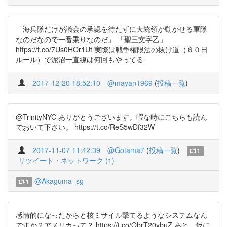
「海兵隊だけが議会の承認を待たずに大統領が動かせる軍隊
なのだなので一番乗りなのだ」 「聖三文字乙」
https://t.co/7Us0HOr1Ut 実際は戦争権限法の抜け道（６０日
ルール）で泥沼一直線は何回もやってる
2017-12-20 18:52:10
@mayan1969
(
投稿一覧
)
@TrinityNYC ありがとうございます。暇な時にこちらも読ん
でおいて下さい。 https://t.co/ReS5wDf32W
2017-11-07 11:42:39
@Gotama7
(
投稿一覧
)
1
リツイート・ネットワーク (1)
@Akaguma_sg
1
感情的になったからと核ミサイル撃てるようなシステムなん
ですか？アメリカって？ https://t.co/ObrT20ybuZ あと、仮に