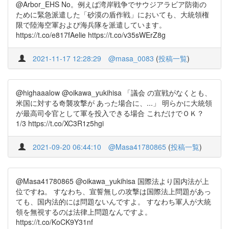
@Arbor_EHS No。例えば湾岸戦争でサウジアラビア防衛の
ために緊急派遣した「砂漠の盾作戦」においても、大統領権
限で陸海空軍および海兵隊を派遣しています。
https://t.co/e817fAelie https://t.co/v35sWErZ8g
2021-11-17 12:28:29
@masa_0083
(
投稿一覧
)
@highaaalow @oikawa_yukihisa 「議会 の宣戦がなくとも、
米国に対する奇襲攻撃が あった場合に、...」 明らかに大統領
が最高司令官として軍を投入できる場合 これだけでＯＫ？
1/3 https://t.co/XC3R1z5hgi
2021-09-20 06:44:10
@Masa41780865
(
投稿一覧
)
@Masa41780865 @oikawa_yukihisa 国際法より国内法が上
位ですね。 すなわち、宣誓無しの攻撃は国際法上問題があっ
ても、国内法的には問題ないんですよ。 すなわち軍人が大統
領を無視するのは法律上問題なんですよ。
https://t.co/KoCK9Y31nf