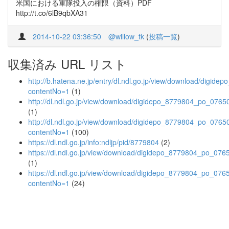
米国における軍隊投入の権限（資料）PDF
http://t.co/6lB9qbXA31
2014-10-22 03:36:50
@willow_tk
(
投稿一覧
)
収集済み URL リスト
http://b.hatena.ne.jp/entry/dl.ndl.go.jp/view/download/digi
contentNo=1
(1)
http://dl.ndl.go.jp/view/download/digidepo_8779804_po_0765
(1)
http://dl.ndl.go.jp/view/download/digidepo_8779804_po_0765
contentNo=1
(100)
https://dl.ndl.go.jp/info:ndljp/pid/8779804
(2)
https://dl.ndl.go.jp/view/download/digidepo_8779804
(1)
https://dl.ndl.go.jp/view/download/digidepo_8779804_po_076
contentNo=1
(24)