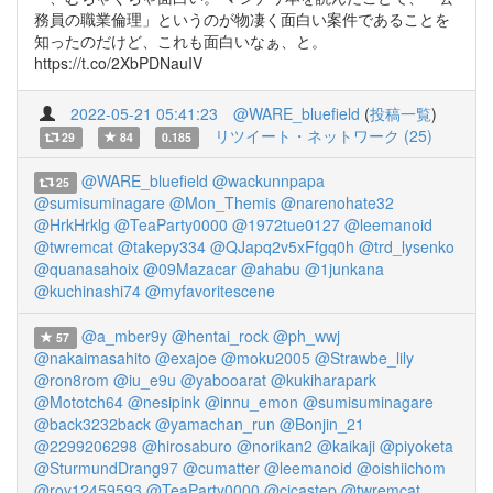
務員の職業倫理」というのが物凄く面白い案件であることを
知ったのだけど、これも面白いなぁ、と。
https://t.co/2XbPDNauIV
2022-05-21 05:41:23
@WARE_bluefield
(
投稿一覧
)
リツイート・ネットワーク (25)
29
84
0.185
@WARE_bluefield
@wackunnpapa
25
@sumisuminagare
@Mon_Themis
@narenohate32
@HrkHrklg
@TeaParty0000
@1972tue0127
@leemanoid
@twremcat
@takepy334
@QJapq2v5xFfgq0h
@trd_lysenko
@quanasahoix
@09Mazacar
@ahabu
@1junkana
@kuchinashi74
@myfavoritescene
@a_mber9y
@hentai_rock
@ph_wwj
57
@nakaimasahito
@exajoe
@moku2005
@Strawbe_lily
@ron8rom
@iu_e9u
@yabooarat
@kukiharapark
@Mototch64
@nesipink
@innu_emon
@sumisuminagare
@back3232back
@yamachan_run
@Bonjin_21
@2299206298
@hirosaburo
@norikan2
@kaikaji
@piyoketa
@SturmundDrang97
@cumatter
@leemanoid
@oishiichom
@roy12459593
@TeaParty0000
@cicastep
@twremcat