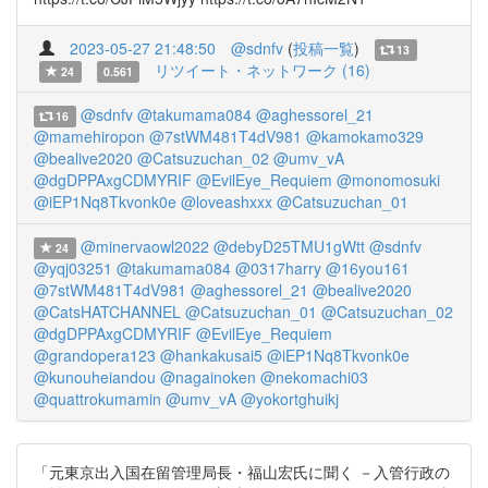
2023-05-27 21:48:50
@sdnfv
(
投稿一覧
)
13
リツイート・ネットワーク (16)
24
0.561
@sdnfv
@takumama084
@aghessorel_21
16
@mamehiropon
@7stWM481T4dV981
@kamokamo329
@bealive2020
@Catsuzuchan_02
@umv_vA
@dgDPPAxgCDMYRIF
@EvilEye_Requiem
@monomosuki
@iEP1Nq8Tkvonk0e
@loveashxxx
@Catsuzuchan_01
@minervaowl2022
@debyD25TMU1gWtt
@sdnfv
24
@yqj03251
@takumama084
@0317harry
@16you161
@7stWM481T4dV981
@aghessorel_21
@bealive2020
@CatsHATCHANNEL
@Catsuzuchan_01
@Catsuzuchan_02
@dgDPPAxgCDMYRIF
@EvilEye_Requiem
@grandopera123
@hankakusai5
@iEP1Nq8Tkvonk0e
@kunouheiandou
@nagainoken
@nekomachi03
@quattrokumamin
@umv_vA
@yokortghuikj
「元東京出入国在留管理局長・福山宏氏に聞く －入管行政の