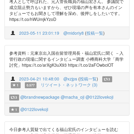
考人として呼ばれた、元入管長職員の福山宏さん。 参議院で
成立阻止勢力もいますから、ぜひ現場の声を有本さんのイン
タビューでもお聞きして理解を深め、後押しをしたいです。
https://t.co/hWUmjkYzoD
2023-05-11 23:01:19
@midoriy8
(
投稿一覧
)
参考資料：元東京出入国在留管理局長・福山宏氏に聞く －入
管行政の現場に関するインタビュー調査 小樽商科大学「商学
討究」https://t.co/arXgK3uX93 https://t.co/2aFOwbciOT
2023-04-21 10:48:00
@xzjps
(
投稿一覧
)
3
リツイート・ネットワーク (3)
1
0.577
@brandnewpackage
@macha_oji
@0122lovekoji
3
@0122lovekoji
1
今日参考人質疑で出てくる福山宏氏のインタビューを読む