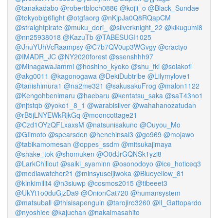
@tanakadabo
@robertbloch0886
@kojii_o
@Black_Sundae
@tokyobig6fight
@otgfaorg
@nKjpJa0Q8RQapCM
@straightpirate
@muku_dori_
@silverknight_22
@kikugumi8
@nn25938018
@KazuTb
@TABESUGI1025
@JnuYUhVcRaampsy
@C7b7QV0up3WGvgy
@cractyo
@IMADR_JC
@NY2020forest
@ssenshhh97
@MinagawaJammi
@hoshino_kyoko
@shu_fki
@solakofi
@akg0011
@kagonogawa
@DekiDubtribe
@Lilymylove1
@tanishimura1
@na2me321
@sakusakuFrog
@malon1122
@Kengohbenimaru
@haebaru
@kentatsu_saka
@saT43no1
@njtstqb
@yoko1_8_1
@warabisilver
@wahahanozatudan
@rB5jLNYEWkRjkGq
@mooncottage21
@Czd1OYzQFLxaxsM
@natsunisakuno
@Ouyou_Mo
@GIimoto
@spearsden
@henchinsai3
@go969
@mojawo
@tabikamomesan
@oppes_ssdm
@mitsukajimaya
@shake_tok
@shomuken
@O0dJrGQNSk1yzi8
@LarkChillout
@saiki_syaminn
@osonodoyo
@ice_hoticeq3
@mediawatcher21
@minsyuseijiwoka
@Blueyellow_81
@kinkimilit4
@n3siuwp
@cosmos2015
@tibeeet3
@UkYt1o0duGjzDa9
@OnionCat720
@humansystem
@matsuball
@thisisapenguin
@tarojiro3260
@lI_Gattopardo
@nyoshiee
@kajuchan
@nakaimasahito