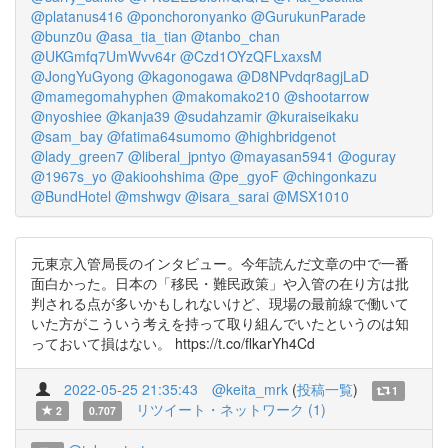
@platanus416
@ponchoronyanko
@GurukunParade
@bunz0u
@asa_tia_tian
@tanbo_chan
@UKGmfq7UmWvv64r
@Czd1OYzQFLxaxsM
@JongYuGyong
@kagonogawa
@D8NPvdqr8agjLaD
@mamegomahyphen
@makomako210
@shootarrow
@nyoshiee
@kanja39
@sudahzamir
@kuraiseikaku
@sam_bay
@fatima64sumomo
@highbridgenot
@lady_green7
@liberal_jpntyo
@mayasan5941
@oguray
@1967s_yo
@akioohshima
@pe_gyoF
@chingonkazu
@BundHotel
@mshwgv
@isara_sarai
@MSX1010
元東京入管局長のインタビュー。今年読んだ文章の中で一番
面白かった。日本の「移民・難民政策」や入管の在り方は批
判される点が多いかもしれないけど、現場の最前線で働いて
いた方がこういう考えを持って取り組んでいたというのは知
っておいて損はない。 https://t.co/flkarYh4Cd
2022-05-25 21:35:43
@keita_mrk
(
投稿一覧
)
1
リツイート・ネットワーク (1)
2
0.707