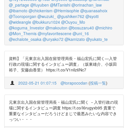
@_partage
@fuyuben
@MTanishi
@orinachan_law
@ibamoto
@chickenism
@Hemisophie
@quanasahoix
@Tooroporgan
@wuzuki_
@gushiken762
@syoiti
@wideangle
@bukkuru1024
@Ouyou_Mo
@koguma_Investor
@makouton
@bosuzaru40
@michiro
@Mon_Themis
@myfavoritescene
@uni_16
@echalote_osaka
@uryako72
@kamizato
@yukato_te
資料】「元東京出入国在留管理局長・福山宏氏に聞く―入管
行政の現場に関するインタビュー調査」（坂東雄介、小坂田
裕子、安藤由香里） https://t.co/V1nilz6Nc7
2022-05-21 01:07:15
@torapocodan
(
投稿一覧
)
元東京出入国在留管理局長・福山宏氏に聞く －入管行政の現
場に関するインタビュー調査 https://t.co/I6rugyxb95 貴重で
重要なインタビューだろうけどまじで最悪みたいな内容でき
っつい・・・