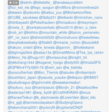
@sdnfv
@bittebitte_
@tanakasuzukikim
114
@luc_eat_eis
@lego_syogun
@millflora
@nomorelines24
@skwsm
@yoko44o
@kaitou_yuu
@MichaelvonReis
@CUBE_sarukawa
@Salty231
@teikaoki
@mimichan_nano
@Ishibayashi
@Pickelhauben
@hirosaburo
@nksymsym
@meta_3_
@zerkaloozerkalo
@hco0015
@rien_a_faire
@rob_art
@ki4hira
@mountain_white
@baron_yamaneko
@F_no_kami
@tshinichi0526
@fumindrums
@heiseifeiwu
@woykiakesekaiky
@5taiki5
@miracle_norton
@suzukik8
@takuro_onishi
@the_kinesis
@ganrim_
@hokkekarei
@j9ginnga2lets
@palop13a
@GmailAltima
@Tea_tya_rairen
@Akino_Ha
@hugu101
@toriaezuhaj
@knight_04
@ykkchang1444
@koganei_hyogo
@edy555
@hinataSFG
@QPWm4YYyVj89176
@vert_san
@w_kishida
@youcutherhair
@Mon_Themis
@taluuke
@mikamiyoh
@sushitaro_japan
@yasuda_yusuke
@kikiqxxx
@KIMI5T
@paludivagus
@igshrmshk
@kawakamisaka1
@tsukuru_ouu
@inamiyasuto
@Bonjin_21
@ksaitocoffee
@adaniya1981
@avp_ky08
@CraftHAYASHI
@ecua
@KanseiTeikun
@k_atarimaeda
@LiveinVain
@poi_kilo
@rs_gglj
@semeteodayakani
@StudyingOpera
@takenohana2001
@yutoryN
@cypheristON2F