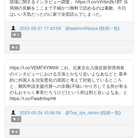
現場に関するインタビュー調査」 https://t.co/xVnbn2b1BT 当
局側の見解をここまで子細かつ無料で読めるのは素敵。今日
はいい天気だったのに家で全部読んでしまった。
2023-05-27 17:43:59
@asamorihisaya
(
投稿一覧
)
1
0
https://t.co/VEMFXYW09l これ、元東京出入国在留管理局長
のインタビューにおける主張とかなり近いよなあなどと 基本
的に外国人を治安悪化の原因と考えて対処しているところ
と、難民申請支援代替への非難(不味いやり方してる所が有る
のもおそらく事実だろうけど)という所は割と近いよなあ、と
https://t.co/Fwa8r9xpH9
2023-05-24 10:46:54
@Tea_tya_rairen
(
投稿一覧
)
1
0