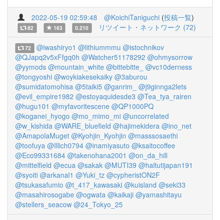
2022-05-19 02:59:48
@KoichiTaniguchi
(
投稿一覧
)
リツイート・ネットワーク (72)
82
163
0.210
@iwashiryo1
@lithiummmu
@istochnikov
72
@QJapq2v5xFfgq0h
@Watcher51178292
@ohmysorrow
@yymods
@mountain_white
@bittebitte_
@vc10derness
@tongyoshi
@woykiakesekaiky
@3aburou
@sumidatomohisa
@5taiki5
@ganrim_
@j9ginnga2lets
@evil_empire1982
@estoyaquidesde3
@Tea_tya_rairen
@hugu101
@myfavoritescene
@QP1000PQ
@koganei_hyogo
@mo_mimo_mi
@uncorrelated
@w_kishida
@WARE_bluefield
@hajimekidera
@ino_net
@AmapolaMuget
@Kyohjin_Kyohjin
@masssosaethi
@toofuya
@Illich0794
@inamiyasuto
@ksaitocoffee
@Eco99331684
@takenohana2001
@on_da_hill
@mittelfield
@ecua
@sakak
@MUTI39
@haltutijapan191
@syoiti
@arkanal1
@Yuki_tz
@cypheristON2F
@tsukasafumio
@t_417_kawasaki
@kuisland
@seki33
@masahirosogabe
@ogwata
@kaikaji
@yamashitayu
@stellers_seacow
@24_Tokyo_25