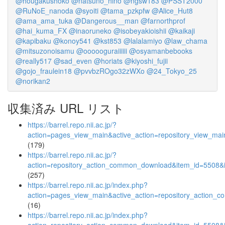
@hougakushoko
@natsuno_hino
@ngsw183
@PSST2000
@RuNoE_nanoda
@syoiti
@tama_pzkpfw
@Alice_Hut8
@ama_ama_tuka
@Dangerous__man
@farnorthprof
@hai_kuma_FX
@inaoruneko
@isobeyakioishii
@kaikaji
@kapibaku
@konoy541
@kst853
@lalalamiyo
@law_chama
@mitsuzonoisamu
@oooooguraiiiiii
@osyamanbebooks
@really517
@sad_even
@horiats
@kiyoshi_fujii
@gojo_fraulein18
@pvvbzROgo32zWXo
@24_Tokyo_25
@norikan2
収集済み URL リスト
https://barrel.repo.nii.ac.jp/?
action=pages_view_main&active_action=repository_view_ma
(179)
https://barrel.repo.nii.ac.jp/?
action=repository_action_common_download&item_id=5508&i
(257)
https://barrel.repo.nii.ac.jp/index.php?
action=pages_view_main&active_action=repository_action_
(16)
https://barrel.repo.nii.ac.jp/index.php?