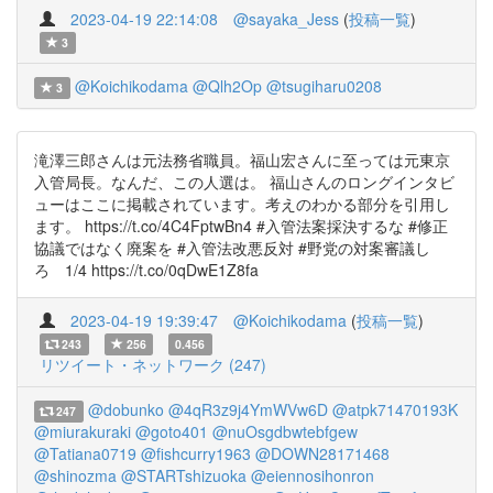
2023-04-19 22:14:08
@sayaka_Jess
(
投稿一覧
)
3
@Koichikodama
@Qlh2Op
@tsugiharu0208
3
滝澤三郎さんは元法務省職員。福山宏さんに至っては元東京
入管局長。なんだ、この人選は。 福山さんのロングインタビ
ューはここに掲載されています。考えのわかる部分を引用し
ます。 https://t.co/4C4FptwBn4 #入管法案採決するな #修正
協議ではなく廃案を #入管法改悪反対 #野党の対案審議し
ろ 1/4 https://t.co/0qDwE1Z8fa
2023-04-19 19:39:47
@Koichikodama
(
投稿一覧
)
243
256
0.456
リツイート・ネットワーク (247)
@dobunko
@4qR3z9j4YmWVw6D
@atpk71470193K
247
@miurakuraki
@goto401
@nuOsgdbwtebfgew
@Tatiana0719
@fishcurry1963
@DOWN28171468
@shinozma
@STARTshizuoka
@eiennosihonron