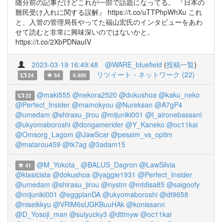
随分前の記事だけどこれが一部で話題になってる。 『日本の
難民受け入れに関する誤解』 https://t.co/uTTPhpWhXu これ
と、入管の管理局長やってた福山宏氏のインタビューをあわ
せて読むと非常に興味深いのではないかと。
https://t.co/2XbPDNauIV
2023-03-19 16:49:48
@WARE_bluefield
(
投稿一覧
)
リツイート・ネットワーク (22)
24
54
0.400
@maki555
@nekora2520
@dokushoa
@kaku_neko
22
@Perfect_Insider
@mamokyou
@Nureksan
@A7gP4
@umedam
@shirasu_jirou
@mijuniki001
@l_aironebassani
@ukyomaboroshi
@dongamerider
@Y_Kaneko
@oc11kai
@Omsorg_Lagom
@JawScar
@pessim_vs_optim
@matarou459
@tk7ag
@3adam15
@M_Yokota_
@BALUS_Dagron
@LawSilvia
41
@klasicista
@dokushoa
@yaggie1931
@Perfect_Insider
@umedam
@shirasu_jirou
@nystm
@mtdisa85
@saigoofy
@mijuniki001
@eggplanDA
@ukyomaboroshi
@dt9658
@niseikkyu
@VRlM6sUGKBuuHAk
@konissann
@D_Yosoji_man
@suiyucky3
@dttmyw
@oc11kai