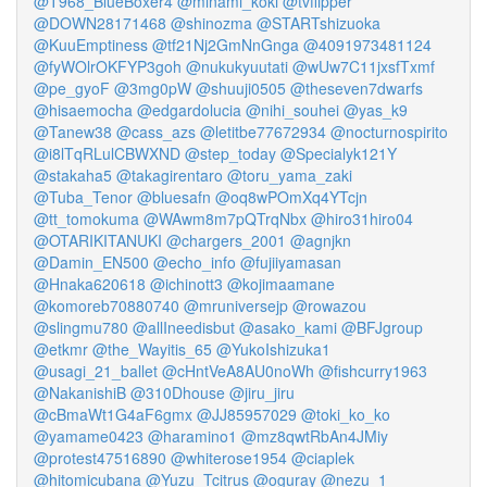
@T968_BlueBoxer4
@minami_koki
@tvflipper
@DOWN28171468
@shinozma
@STARTshizuoka
@KuuEmptiness
@tf21Nj2GmNnGnga
@4091973481124
@fyWOlrOKFYP3goh
@nukukyuutati
@wUw7C11jxsfTxmf
@pe_gyoF
@3mg0pW
@shuuji0505
@theseven7dwarfs
@hisaemocha
@edgardolucia
@nihi_souhei
@yas_k9
@Tanew38
@cass_azs
@letitbe77672934
@nocturnospirito
@i8lTqRLulCBWXND
@step_today
@Specialyk121Y
@stakaha5
@takagirentaro
@toru_yama_zaki
@Tuba_Tenor
@bluesafn
@oq8wPOmXq4YTcjn
@tt_tomokuma
@WAwm8m7pQTrqNbx
@hiro31hiro04
@OTARIKITANUKI
@chargers_2001
@agnjkn
@Damin_EN500
@echo_info
@fujiiyamasan
@Hnaka620618
@ichinott3
@kojimaamane
@komoreb70880740
@mruniversejp
@rowazou
@slingmu780
@allIneedisbut
@asako_kami
@BFJgroup
@etkmr
@the_Wayitis_65
@YukoIshizuka1
@usagi_21_ballet
@cHntVeA8AU0noWh
@fishcurry1963
@NakanishiB
@310Dhouse
@jiru_jiru
@cBmaWt1G4aF6gmx
@JJ85957029
@toki_ko_ko
@yamame0423
@haramino1
@mz8qwtRbAn4JMiy
@protest47516890
@whiterose1954
@ciaplek
@hitomicubana
@Yuzu_Tcitrus
@oguray
@nezu_1