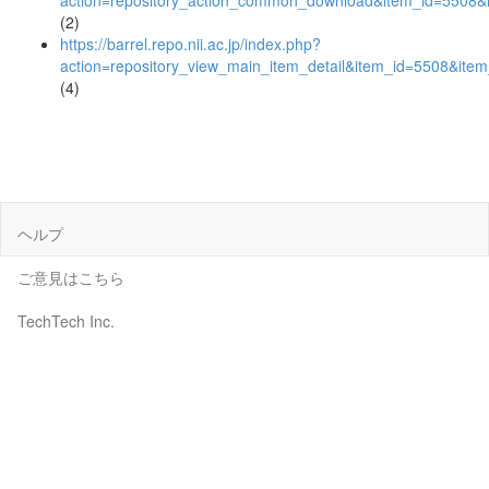
action=repository_action_common_download&item_id=5508&i
(2)
https://barrel.repo.nii.ac.jp/index.php?
action=repository_view_main_item_detail&item_id=5508&it
(4)
ヘルプ
ご意見はこちら
TechTech Inc.