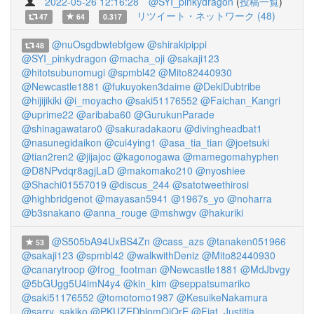
2022-05-26 12:16:28
@SYI_pinkydragon
(
投稿一覧
)
リツイート・ネットワーク (48)
47
64
0.317
@nuOsgdbwtebfgew
@shirakipippi
48
@SYI_pinkydragon
@macha_oji
@sakaji123
@hitotsubunomugi
@spmbl42
@Mito82440930
@Newcastle1881
@fukuyoken3daime
@DekiDubtribe
@hijijikiki
@i_moyacho
@saki51176552
@Faichan_Kangri
@uprime22
@aribaba60
@GurukunParade
@shinagawataro0
@sakuradakaoru
@divingheadbat1
@nasunegidaikon
@cui4ying1
@asa_tia_tian
@joetsuki
@tian2ren2
@jijajoc
@kagonogawa
@mamegomahyphen
@D8NPvdqr8agjLaD
@makomako210
@nyoshiee
@Shachi01557019
@discus_244
@satotweethirosi
@highbridgenot
@mayasan5941
@1967s_yo
@noharra
@b3snakano
@anna_rouge
@mshwgv
@hakuriki
@S505bA94UxBS4Zn
@cass_azs
@tanaken051966
53
@sakaji123
@spmbl42
@walkwithDeniz
@Mito82440930
@canarytroop
@frog_footman
@Newcastle1881
@MdJbvgy
@5bGUgg5U4imN4y4
@kin_kim
@seppatsumariko
@saki51176552
@tomotomo1987
@KesuikeNakamura
@sarry_sakiko
@PKUZEDblomQiQrE
@Fiat_Justitia