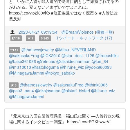
と、いかに入管が非人道的で送還目的として維持されてるの
がわかる。変えないとまずいですよこれは。
https://t.co/vto2I60vKo #修正協議ではなく廃案を #入管法改
悪反対
2023-04-21 09:19:54
@DreamViolence
(
投稿一覧
)
リツイート・ネットワーク (17)
16
7
0.343
@thatnessjewelry
@Mitsu_NEVERLAND
17
@sakusakuFrog
@ICK2010
@star_dust_1125
@freeushiku
@base361086
@retnuas
@dishidechanman
@jun_84
@miz10010
@satokoguma
@hirune_wiz
@yoox960093
@MinagawaJammi
@tokyo_sabako
@thatnessjewelry
@sakusakuFrog
@ithink0905
8
@pau3_pau4
@okojosanae
@bistari_bistari
@hirune_wiz
@MinagawaJammi
「元東京出入国在留管理局長・福山氏に聞く ―入管行政の現
場に関するインタビュー調査」 https://t.co/rPGKhwwrVf