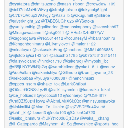
@cyatatora
@dmitsuzono
@mash_ribbon
@crowclaw_109
@dcD7rlaMxHbWEvg
@straightpirate
@tokyobig6fight
@C7b7QV0up3WGvgy
@KazuTb
@kikugumi8
@sikiroe
@silverknight_22
@TABESUGI1025
@YSetoka
@yumiyumibig
@galiberfee
@monosimphony
@ssenshhh97
@MinagawaJammi
@akg0011
@fHRs4zXzhS87YpV
@kagonogawa
@re55614412
@courtesyM
@ibaranoahiru
@Kengohbenimaru
@Lilymylove1
@malon1122
@minatoyax
@sakusakuFrog
@haebaru
@MM14996886
@njtstqb
@saT43no1
@atsushi21785
@b0757531331541f
@daisyvolcano
@hiroko1710
@kakeruoji
@myoshi_lbc
@rB5jLNYEWkRjkGq
@warabisilver
@yoko1_8_1
@veuev
@VooValtan
@nakanishiya
@GIimoto
@izumi_ayame_23
@nekobabaa
@yuuya70308387
@henchinsai3
@oppes_ssdm
@shake_tok
@LarkChillout
@O0dJrGQNSk1yzi8
@saiki_syaminn
@fudaraku_tokai
@ice_hoticeq3
@ryococo812
@sonaeyo
@YOSHI817
@7idDZfS0z4Hxvv2
@AlcmLMiiXSI3Xtx
@minsyuseijiwoka
@kinkimilit4
@Mae_To_Ushiro
@zgZVSDE5u4XvueV
@ichi1_ki
@tibeeet3
@note103
@OnionCat720
@seiko_Ichimura
@UkYt1o0duGjzDa9
@waka__chang
@lI_Gattopardo
@Mayhem_At_Sq
@nyoshiee
@sports_hoo