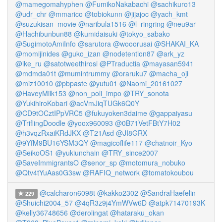
@mamegomahyphen
@FumikoNakabachi
@sachikuro13
@udr_chr
@mmarico
@tobiokunn
@jijajoc
@yach_kmt
@suzukisan_movie
@naribula1516
@l_ringring
@neu9ar
@Hachibunbun88
@kumidaisuki
@tokyo_sabako
@SugimotoAmiInfo
@sarutora
@wooorusai
@SHAKAI_KA
@momijinides
@guko_izan
@nodetention87
@ark_yz
@ike_ru
@satotweethirosi
@PTraductia
@mayasan5941
@mdmda01t
@mumintrummy
@oraruku7
@macha_oji
@miz10010
@pbpaste
@yutu01
@Naomi_20161027
@HaveyMilk153
@non_poli_impo
@TRY_sonota
@YukihiroKobari
@acVmJiqTUGk6Q0Y
@CD9tOCztIPpVRC5
@fukuyoken3daime
@gappaiyasu
@TriflingDoodle
@yoox960093
@0B71VetFBtY7H02
@h3vqzRxaiKRdJKX
@T21Asd
@JI8GRX
@9YfM9BU16YSM3QY
@magicoflife117
@chatnoir_Kyo
@SeikoOS1
@yukiunchain
@TRY_since2007
@SaveImmigrantsO
@senor_sp
@motomura_nobuko
@Qtv4tYuAas0G3sw
@RAFIQ_network
@tomatokoubou
@calcharon6098t
@kakko2302
@SandraHaefelin
229
@Shuichi2004_57
@4qR3z9j4YmWVw6D
@atpk71470193K
@kelly36748656
@derolingat
@hataraku_okan