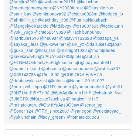
@tarojiro3260
@ewatanabe20151
@kajuchan
@mamegomahyphen
@NY2020forest
@OkashitoHon
@sam_bay
@yomimonoya92
@chieko0928m
@hodges_jp
@ahriiiiiiiin_gc
@eachday_398
@FumikoNakabachi
@MangekyoKareido
@MdJbvgy
@p19607565
@tobiokunn
@yuki_yugo
@chie52519020
@Hachibunbun88
@naribula1516
@neu9ar
@nitay71122628
@pazapa_ya
@sayaka_Jess
@yukoweiner
@ark_yz
@daisukesuzjapan
@guko_izan
@hosi_tan
@midnight1028
@momijinides
@takekawa45
@xfAUA7GG78SIpmB
@apl_sh
@HLNEkQ84nhsORcR
@macha_oji
@mayasan5941
@nanmin_bond
@pbpaste
@punpunqueen
@wathisa337
@X56148788
@15o_3t92
@CD9tOCztIPpVRC5
@dabbawalasuzuki
@kofdss
@Naomi_20161027
@non_poli_impo
@TRY_sonota
@yumananahori
@yutu01
@0B71VetFBtY7H02
@8phAgXkuVmTljHP
@chatnoir_Kyo
@JI8GRX
@KazukoTsuchiya
@magicoflife117
@minatokaoru
@Qtv4tYuAas0G3sw
@senor_sp
@Sone1124
@TRY_since2007
@yanegon
@yuexiaoyao_
@yukiunchain
@lady_green7
@tomatokoubou