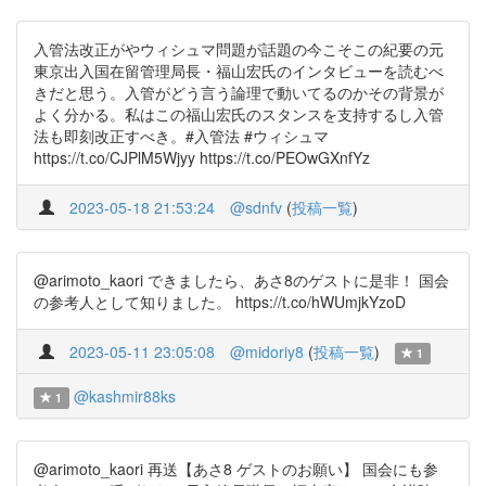
入管法改正がやウィシュマ問題が話題の今こそこの紀要の元
東京出入国在留管理局長・福山宏氏のインタビューを読むべ
きだと思う。入管がどう言う論理で動いてるのかその背景が
よく分かる。私はこの福山宏氏のスタンスを支持するし入管
法も即刻改正すべき。#入管法 #ウィシュマ
https://t.co/CJPlM5Wjyy https://t.co/PEOwGXnfYz
2023-05-18 21:53:24
@sdnfv
(
投稿一覧
)
@arimoto_kaori できましたら、あさ8のゲストに是非！ 国会
の参考人として知りました。 https://t.co/hWUmjkYzoD
2023-05-11 23:05:08
@midoriy8
(
投稿一覧
)
1
@kashmir88ks
1
@arimoto_kaori 再送【あさ8 ゲストのお願い】 国会にも参