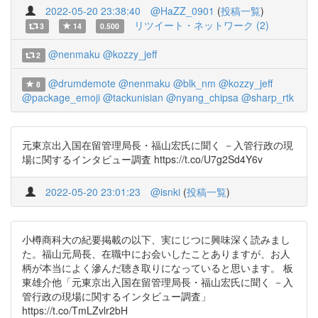
2022-05-20 23:38:40
@HaZZ_0901
(
投稿一覧
)
リツイート・ネットワーク (2)
3
14
0.500
@nenmaku
@kozzy_jeff
2
@drumdemote
@nenmaku
@blk_nm
@kozzy_jeff
8
@package_emoji
@tackunisian
@nyang_chipsa
@sharp_rtk
元東京出入国在留管理局長・福山宏氏に聞く －入管行政の現
場に関するインタビュー調査 https://t.co/U7g2Sd4Y6v
2022-05-20 23:01:23
@isnki
(
投稿一覧
)
小樽商科大の紀要掲載の以下、実にじつに興味深く読みまし
た。福山元局長、在職中にお会いしたことありますが、お人
柄が本当によく滲んだ聴き取りになっていると思います。 板
東雄介他「元東京出入国在留管理局長・福山宏氏に聞く －入
管行政の現場に関するインタビュー調査」
https://t.co/TmLZvlr2bH