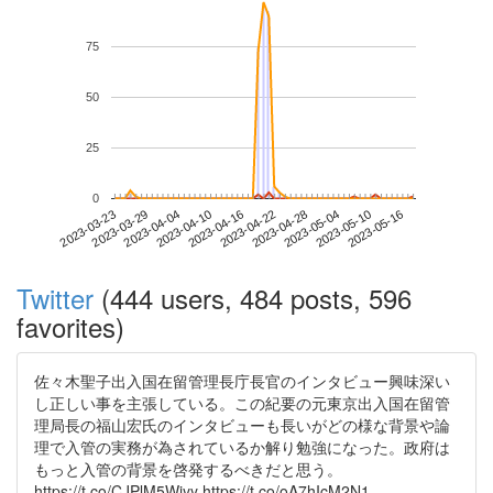
75
50
25
0
2023-05-10
2023-03-23
2023-04-10
2023-04-28
2023-05-16
2023-03-29
2023-04-16
2023-05-04
2023-04-04
2023-04-22
Twitter
(444 users, 484 posts, 596
favorites)
佐々木聖子出入国在留管理長庁長官のインタビュー興味深い
し正しい事を主張している。この紀要の元東京出入国在留管
理局長の福山宏氏のインタビューも長いがどの様な背景や論
理で入管の実務が為されているか解り勉強になった。政府は
もっと入管の背景を啓発するべきだと思う。
https://t.co/CJPlM5Wjyy https://t.co/oA7hIcM2N1