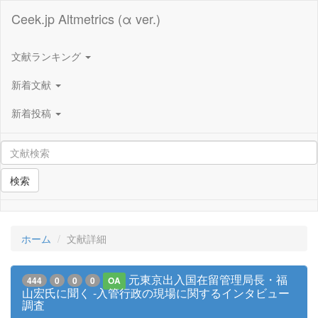
Ceek.jp Altmetrics (α ver.)
文献ランキング
新着文献
新着投稿
検索
ホーム
文献詳細
元東京出入国在留管理局長・福
444
0
0
0
OA
山宏氏に聞く -入管行政の現場に関するインタビュー
調査