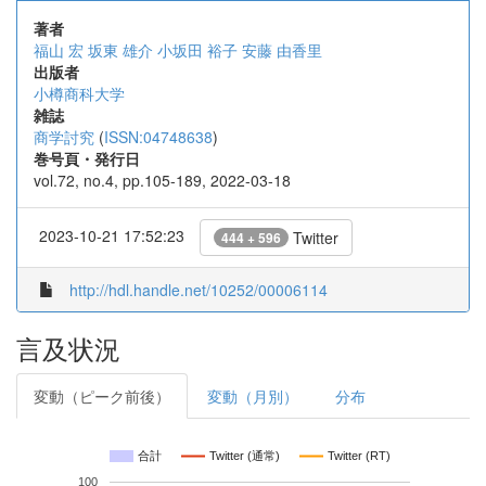
著者
福山 宏
坂東 雄介
小坂田 裕子
安藤 由香里
出版者
小樽商科大学
雑誌
商学討究
(
ISSN:04748638
)
巻号頁・発行日
vol.72, no.4, pp.105-189, 2022-03-18
2023-10-21 17:52:23
Twitter
444 + 596
http://hdl.handle.net/10252/00006114
言及状況
変動（ピーク前後）
変動（月別）
分布
合計
Twitter (通常)
Twitter (RT)
100