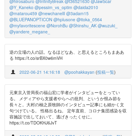
@hirosaburo
@InfinityBreak
@t36521630
@JawScar
@Y_Kaneko
@pessim_vs_optim
@daida2010
@matarou459
@newchanelll
@3adam15
@BLUEPANOPTICON
@hplusone
@itoka_0564
@myfavoritescene
@NorohBu
@Shinshu_AK
@wuzuki_
@yandere_megane_
逆の立場の人の話。なるほどなあ、と思えるところもまああ
る https://t.co/srBX0w6mVH
2022-06-21 14:16:18
@poohakkayan
(
投稿一覧
)
元東京入管局長の福山宏に学者がインタビューをとってい
る。 メディアやら支援者やらへの批判、というか恨み節を
長々と。大村の柚之原牧師のインタビュー記事にも細かく文
句つけている。 性格出るね。 定年直前、コロナ集団感染を収
容施設で出しておいて、逃げきったくせに。
https://t.co/TDOKHJ6JvT