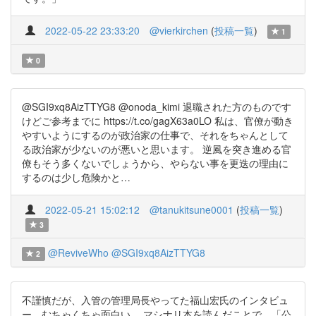
2022-05-22 23:33:20
@vierkirchen
(
投稿一覧
)
1
0
@SGI9xq8AizTTYG8 @onoda_kimi 退職された方のものです
けどご参考までに https://t.co/gagX63a0LO 私は、官僚が動き
やすいようにするのが政治家の仕事で、それをちゃんとして
る政治家が少ないのが悪いと思います。 逆風を突き進める官
僚もそう多くないでしょうから、やらない事を更迭の理由に
するのは少し危険かと…
2022-05-21 15:02:12
@tanukitsune0001
(
投稿一覧
)
3
@ReviveWho
@SGI9xq8AizTTYG8
2
不謹慎だが、入管の管理局長やってた福山宏氏のインタビュ
ー、むちゃくちゃ面白い。 マシナリ本を読んだことで、「公