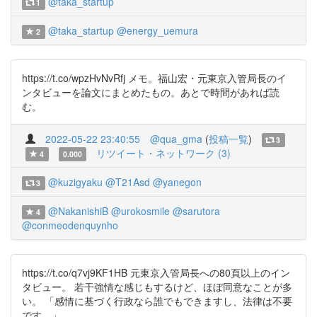
@taka_startup
1
@taka_startup
@energy_uemura
2
https://t.co/wpzHvNvRfj メモ。福山宏・元東京入管局長のイ
ンタビューを論文にまとめたもの。あとで時間があれば読
む。
2022-05-22 23:40:55
@qua_gma
(
投稿一覧
)
3
リツイート・ネットワーク (3)
4
0.000
@kuzigyaku
@T21Asd
@yanegon
3
@NakanishiB
@urokosmile
@sarutora
4
@conmeodenquynho
https://t.co/q7vj9KF1HB 元東京入管局長への80頁以上のイン
タビュー。 若干強情な感じもするけど、ほぼ同意なことが多
い。 「感情に基づく行政なら誰でもできますし、法律は不要
です。」