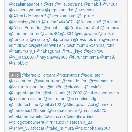
@ozakimasanori1
@crs
@y_sugayama
@pinabill
@yh801
@yakitori_yamada
@pepukomirko
@twremcat
@AiUm1zfoFwrerrB
@lepushausagi
@_pilate
@sociology2010
@jintian24943071
@NakanishiB
@rujandle
@Alice_Bernadet
@hochi___
@CordwainersCat
@tombow
@nnnnnnnnnnn
@UmeBC
@a334
@nogawam
@ta_kar
@runco_a
@ayazo
@tnkprprman
@nekonoizumi
@yupika
@miduwo
@systemdown1977
@chimumu
@shimajiroko
@rainymary_i
@hahaguma
@Yuu_kiyo
@tgclyrow
@y_mat2009
@hayakawa2600
@furunomitama
@limeA
@snobbie
@karaoke_cream
@tigerbutter
@sola_stein
40
@ask_smmt
@ayami_kono
@chat_le_fou
@chomiee_c
@cosumo_pori_tan
@emi8n
@hirotoo1
@hnyk01
@hoppetagaotiru
@intellipunk
@jf2002
@keikotakedaneko
@lostlampescape
@ma_onpu
@micomico_big
@midorioshima
@milkia122
@Minagawa_Aoi
@mmktn
@nanzatsu1203ken
@nashacomom
@nautilus0825
@nekotarohaneko
@nolnolnol
@norikowrites
@oiiogotonowhere
@riritsuco
@satoshin_23
@snow_yukithecat
@taka_mimura
@takenohana2001