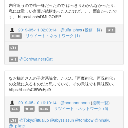
内容追うので精一杯だったので はっきりわかんなかったり、
私には難しい言葉が結構あったんだけど、、、面白かったで
す。 https://t.co/sDMttGOlEP
2019-05-11 02:09:14
@ulfa_phys
(
投稿一覧
)
1
リツイート・ネットワーク (1)
0.000
1
@CordwainersCat
1
なお橋迫さんの子宮系論文、たぶん「再魔術化、再呪術化」
の文脈に入るものだと思っていて、その意味でも興味深い。
https://t.co/sCI8WxFpi9
2019-05-10 16:10:14
@nnnnnnnnnnn
(
投稿一覧
)
リツイート・ネットワーク (5)
5
19
0.316
@TokyoRitualJp
@abyssissun
@tombow
@nihaku
5
@_pilate