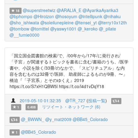
@superstreetwiz
@ARALIA_E
@AyarikaAyarika3
18
@bphompo
@Hiroizon
@hosoyum
@intellipunk
@nihaku
@sho_ishiwata
@soleilunepleine
@tensei_yt
@terry10x12th
@tombow
@tomittel
@yaswy1001
@_keroko
@_pilate
@__fumie0000
「国立国会図書館の検索/で、/00年から/17年/に発行され/
「子宮」が関連するトピックを書名に含む/書籍のうち、/医学
書や、小説を除く/33冊/のなかで、「スピリチュアル」な内
容を含むものは32冊で/医師、 助産師によるものが9冊、〜」
橋迫『「子宮系」とそのゆくえ』2019
https://t.co/S7xH1QBW5l https://t.co/l4d1vDqY18
2019-05-10 01:32:35
@TR_727
(
投稿一覧
)
4
リツイート・ネットワーク (6)
1
0.408
@_BWWN_
@y_mat2009
@BB45_Colorado
6
@BB45_Colorado
1