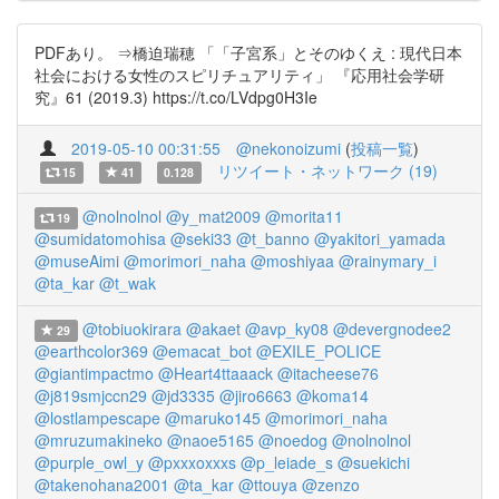
PDFあり。 ⇒橋迫瑞穂 「「子宮系」とそのゆくえ : 現代日本
社会における女性のスピリチュアリティ」 『応用社会学研
究』61 (2019.3) https://t.co/LVdpg0H3Ie
2019-05-10 00:31:55
@nekonoizumi
(
投稿一覧
)
リツイート・ネットワーク (19)
15
41
0.128
@nolnolnol
@y_mat2009
@morita11
19
@sumidatomohisa
@seki33
@t_banno
@yakitori_yamada
@museAimi
@morimori_naha
@moshiyaa
@rainymary_i
@ta_kar
@t_wak
@tobiuokirara
@akaet
@avp_ky08
@devergnodee2
29
@earthcolor369
@emacat_bot
@EXILE_POLICE
@giantimpactmo
@Heart4ttaaack
@itacheese76
@j819smjccn29
@jd3335
@jiro6663
@koma14
@lostlampescape
@maruko145
@morimori_naha
@mruzumakineko
@naoe5165
@noedog
@nolnolnol
@purple_owl_y
@pxxxoxxxs
@p_leiade_s
@suekichi
@takenohana2001
@ta_kar
@ttouya
@zenzo