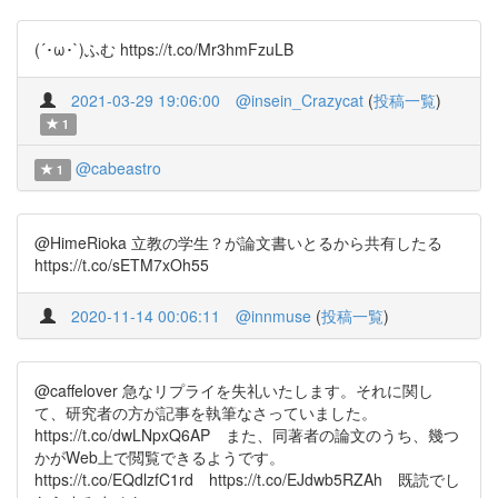
(´･ω･`)ふむ https://t.co/Mr3hmFzuLB
2021-03-29 19:06:00
@insein_Crazycat
(
投稿一覧
)
1
@cabeastro
1
@HimeRioka 立教の学生？が論文書いとるから共有したる
https://t.co/sETM7xOh55
2020-11-14 00:06:11
@innmuse
(
投稿一覧
)
@caffelover 急なリプライを失礼いたします。それに関し
て、研究者の方が記事を執筆なさっていました。
https://t.co/dwLNpxQ6AP また、同著者の論文のうち、幾つ
かがWeb上で閲覧できるようです。
https://t.co/EQdlzfC1rd https://t.co/EJdwb5RZAh 既読でし