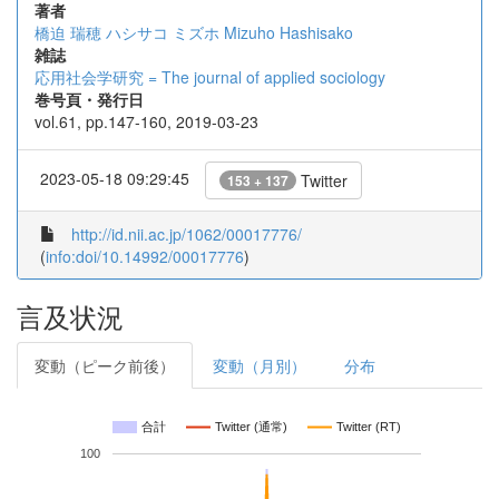
著者
橋迫 瑞穂
ハシサコ ミズホ
Mizuho Hashisako
雑誌
応用社会学研究 = The journal of applied sociology
巻号頁・発行日
vol.61, pp.147-160, 2019-03-23
2023-05-18 09:29:45
Twitter
153 + 137
http://id.nii.ac.jp/1062/00017776/
(
info:doi/10.14992/00017776
)
言及状況
変動（ピーク前後）
変動（月別）
分布
合計
Twitter (通常)
Twitter (RT)
100