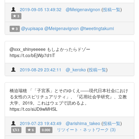
2019-09-05 13:49:32
@Meigenavignon
(
投稿一覧
)
3
@yupisapa
@Meigenavignon
@tweetingtakumi
3
@xxx_shinyeeeee もしよかったらドゾー
https://t.co/bEjWp7d1iT
2019-08-29 23:42:11
@_keroko
(
投稿一覧
)
橋迫瑞穂 「「子宮系」とそのゆくえ――現代日本社会におけ
る女性のスピリチュアリティ」、『応用社会学研究』、立教
大学、2019。これはウェブで読めるよ。
https://t.co/siJD9wMHSL
2019-07-23 19:43:49
@arishima_takeo
(
投稿一覧
)
リツイート・ネットワーク (3)
3
6
0.000