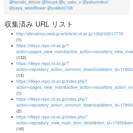
@tamaki_deluxe
@ttouya
@u_saku_n
@yakumokun
@yaya_weedflower
@yukiko0708
収集済み URL リスト
http://altmetrics.ceek.jp/article/id.nii.ac.jp/1062/00017776/
(1)
https://rikkyo.repo.nii.ac.jp/?
action=pages_view_main&active_action=repository_view_ma
(132)
https://rikkyo.repo.nii.ac.jp/?
action=repository_action_common_download&item_id=17850&
(13)
https://rikkyo.repo.nii.ac.jp/index.php?
action=pages_view_main&active_action=repository_action_
(1)
https://rikkyo.repo.nii.ac.jp/index.php?
action=repository_action_common_download&item_id=17850&
(2)
https://rikkyo.repo.nii.ac.jp/index.php?
action=repository_view_main_item_detail&item_id=17850&i
(16)