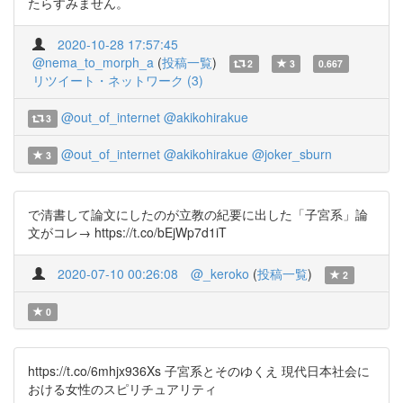
たらすみません。
2020-10-28 17:57:45
@nema_to_morph_a
(
投稿一覧
)
2
3
0.667
リツイート・ネットワーク (3)
@out_of_internet
@akikohirakue
3
@out_of_internet
@akikohirakue
@joker_sburn
3
で清書して論文にしたのが立教の紀要に出した「子宮系」論
文がコレ→ https://t.co/bEjWp7d1iT
2020-07-10 00:26:08
@_keroko
(
投稿一覧
)
2
0
https://t.co/6mhjx936Xs 子宮系とそのゆくえ 現代日本社会に
おける女性のスピリチュアリティ