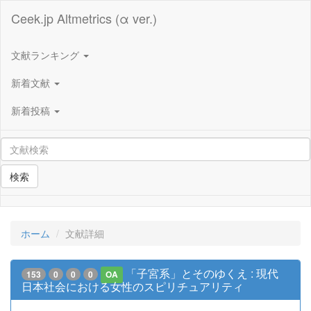
Ceek.jp Altmetrics (α ver.)
文献ランキング
新着文献
新着投稿
検索
ホーム
文献詳細
「子宮系」とそのゆくえ : 現代
153
0
0
0
OA
日本社会における女性のスピリチュアリティ