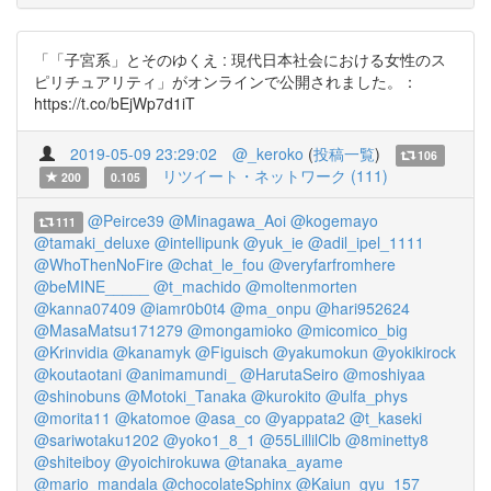
「「子宮系」とそのゆくえ : 現代日本社会における女性のス
ピリチュアリティ」がオンラインで公開されました。：
https://t.co/bEjWp7d1iT
2019-05-09 23:29:02
@_keroko
(
投稿一覧
)
106
リツイート・ネットワーク (111)
200
0.105
@Peirce39
@Minagawa_Aoi
@kogemayo
111
@tamaki_deluxe
@intellipunk
@yuk_ie
@adil_ipel_1111
@WhoThenNoFire
@chat_le_fou
@veryfarfromhere
@beMINE_____
@t_machido
@moltenmorten
@kanna07409
@iamr0b0t4
@ma_onpu
@hari952624
@MasaMatsu171279
@mongamioko
@micomico_big
@Krinvidia
@kanamyk
@Figuisch
@yakumokun
@yokikirock
@koutaotani
@animamundi_
@HarutaSeiro
@moshiyaa
@shinobuns
@Motoki_Tanaka
@kurokito
@ulfa_phys
@morita11
@katomoe
@asa_co
@yappata2
@t_kaseki
@sariwotaku1202
@yoko1_8_1
@55LillilClb
@8minetty8
@shiteiboy
@yoichirokuwa
@tanaka_ayame
@mario_mandala
@chocolateSphinx
@Kaiun_gyu_157