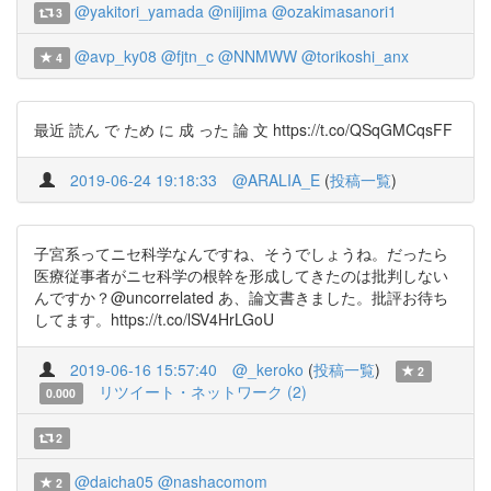
@yakitori_yamada
@niijima
@ozakimasanori1
3
@avp_ky08
@fjtn_c
@NNMWW
@torikoshi_anx
4
最近 読ん で ため に 成 った 論 文 https://t.co/QSqGMCqsFF
2019-06-24 19:18:33
@ARALIA_E
(
投稿一覧
)
子宮系ってニセ科学なんですね、そうでしょうね。だったら
医療従事者がニセ科学の根幹を形成してきたのは批判しない
んですか？@uncorrelated あ、論文書きました。批評お待ち
してます。https://t.co/lSV4HrLGoU
2019-06-16 15:57:40
@_keroko
(
投稿一覧
)
2
リツイート・ネットワーク (2)
0.000
2
@daicha05
@nashacomom
2