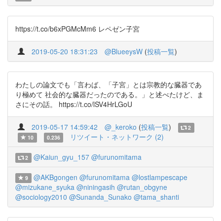
https://t.co/b6xPGMcMm6 レペゼン子宮
2019-05-20 18:31:23
@BlueeysW
(
投稿一覧
)
わたしの論文でも「言わば、「子宮」とは宗教的な臓器であ
り極めて 社会的な臓器だったのである。」と述べたけど、ま
さにその話。 https://t.co/lSV4HrLGoU
2019-05-17 14:59:42
@_keroko
(
投稿一覧
)
2
リツイート・ネットワーク (2)
10
0.236
@Kaiun_gyu_157
@furunomitama
2
@AKBgongen
@furunomitama
@lostlampescape
9
@mizukane_syuka
@niningasih
@rutan_obgyne
@sociology2010
@Sunanda_Sunako
@tama_shanti