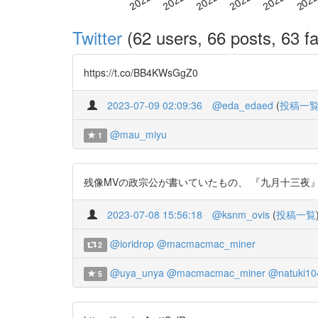
Twitter
(62 users, 66 posts, 63 fa
https://t.co/BB4KWsGgZ0
2023-07-09 02:09:36
@eda_edaed
(
投稿一
@mau_miyu
1
残像MVの政宗公が書いていたもの、 『九月十三夜』だね！ htt
2023-07-08 15:56:18
@ksnm_ovis
(
投稿一覧
@ioridrop
@macmacmac_miner
2
@uya_unya
@macmacmac_miner
@natuki10
5