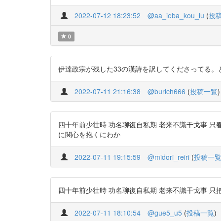
2022-07-12 18:23:52
@aa_ieba_kou_iu
(
投
0
伊達政宗が残した33の漢詩を訳してくださってる。とてもわ
2022-07-11 21:16:38
@burich666
(
投稿一覧
)
四十年前少壮時 功名聊復自私期 老来不識干戈事 只春風抱
に関心を抱くにわか
2022-07-11 19:15:59
@midori_reiri
(
投稿一
四十年前少壮時 功名聊復自私期 老来不識干戈事 只把春風桃李巵 h
2022-07-11 18:10:54
@gue5_u5
(
投稿一覧
)