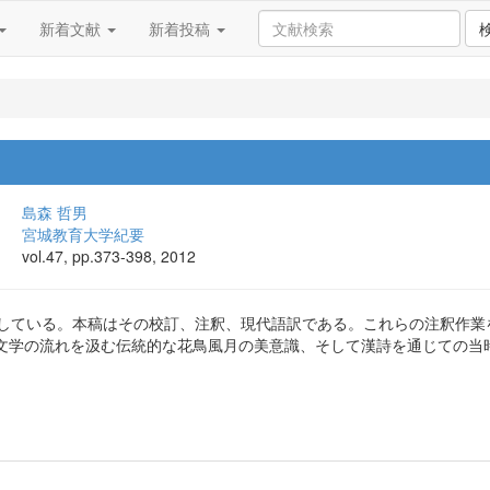
新着文献
新着投稿
島森 哲男
宮城教育大学紀要
vol.47, pp.373-398, 2012
残している。本稿はその校訂、注釈、現代語訳である。これらの注釈作
文学の流れを汲む伝統的な花鳥風月の美意識、そして漢詩を通じての当