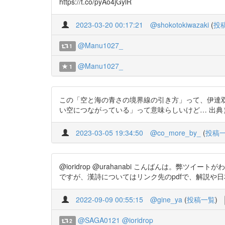
https://t.co/pyAo4jGylR
2023-03-20 00:17:21
@shokotokiwazaki
(
投
@Manu1027_
1
@Manu1027_
1
この「空と海の青さの境界線の引き方」って、伊達
い空につながっている」って意味らしいけど… 出典）https:
2023-03-05 19:34:50
@co_more_by_
(
投稿
@ioridrop @urahanabi こんばんは
ですが、漢詩についてはリンク先のpdfで、解説や日本語訳が
2022-09-09 00:55:15
@gine_ya
(
投稿一覧
)
@SAGA0121
@ioridrop
2