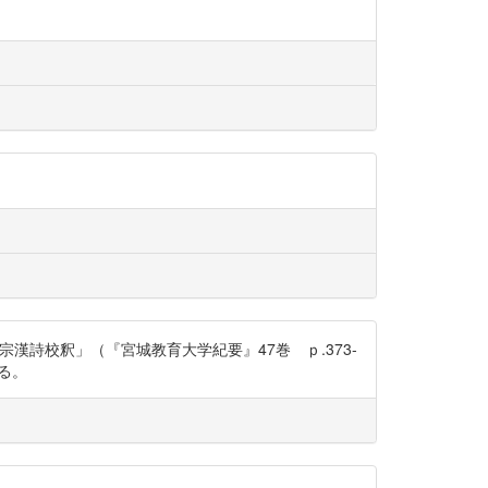
詩校釈」（『宮城教育大学紀要』47巻 ｐ.373-
れる。