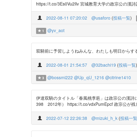
https://t.co/3Es0Vu2Ilv 宮城教育大学の政
2022-08-11 07:20:02
@usaforo
(
投稿一覧
)
@yv_aot
1
双騎前に予習しようねみんな、わたしも明日からする https:/
2022-08-01 21:54:57
@32bachi19
(
投稿一覧
@bossmi222
@Up_qU_1216
@citrine1410
3
伊達双騎のタイトル「春風桃李巵」は政宗公の漢詩にあ
398 2012年） https://t.co/vdxPum
2022-07-12 22:26:38
@mizuki_h_k
(
投稿一