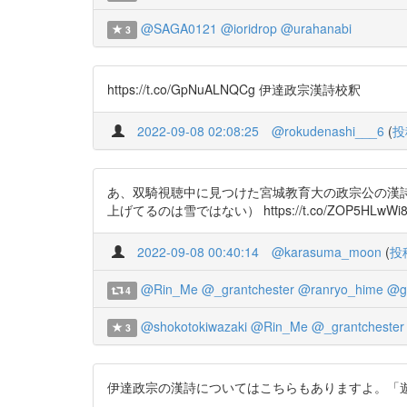
@SAGA0121
@ioridrop
@urahanabi
3
https://t.co/GpNuALNQCg 伊達政宗漢詩校釈
2022-09-08 02:08:25
@rokudenashi___6
(
投
あ、双騎視聴中に見つけた宮城教育大の政宗公の漢
上げてるのは雪ではない） https://t.co/ZOP5HLwWi
2022-09-08 00:40:14
@karasuma_moon
(
投
@Rin_Me
@_grantchester
@ranryo_hime
@g
4
@shokotokiwazaki
@Rin_Me
@_grantchester
3
伊達政宗の漢詩についてはこちらもありますよ。「遊石巻」（青