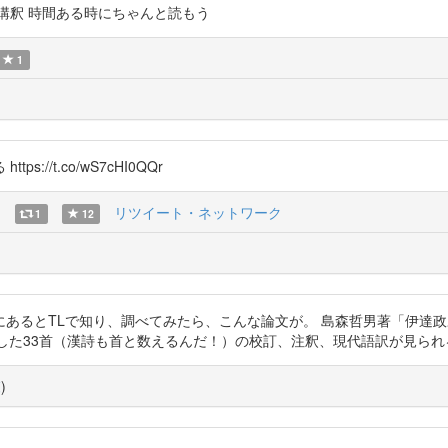
宗公の漢詩講釈 時間ある時にちゃんと読もう
1
/t.co/wS7cHI0QQr
)
リツイート・ネットワーク
1
12
るとTLで知り、調べてみたら、こんな論文が。 島森哲男著「伊達政宗漢
Epcf 政宗公が残した33首（漢詩も首と数えるんだ！）の校訂、注釈、現代語訳が見ら
覧
)