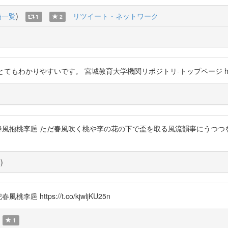
稿一覧
)
リツイート・ネットワーク
1
2
かりやすいです。 宮城教育大学機関リポジトリ-トップページ https://t
桃李巵 ただ春風吹く桃や李の花の下で盃を取る風流韻事にうつつをぬかすばかり 
覧
)
ttps://t.co/kjwljKU25n
1