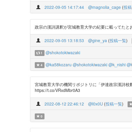
2022-09-05 14:17:44
@magnolia_cage
(
投稿
政宗の漢詩講釈が宮城教育大学の紀要に載ってたとお教えいた
2022-09-05 13:18:53
@gine_ya
(
投稿一覧
)
@shokotokiwazaki
1
@ka58kozaru
@shokotokiwazaki
@k_nishi
@k
4
宮城教育大学の機関リポジトリに「伊達政宗漢詩校
https://t.co/VRxdMbr0A3
2022-08-12 22:46:12
@l0x0U
(
投稿一覧
)
0