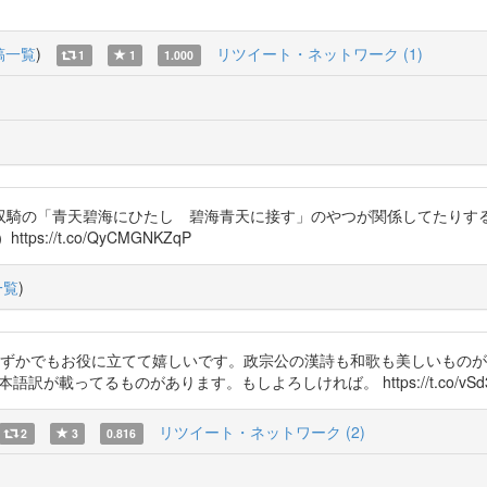
稿一覧
)
リツイート・ネットワーク (1)
1
1
1.000
双騎の「青天碧海にひたし 碧海青天に接す」のやつが関係してたりする
//t.co/QyCMGNKZqP
一覧
)
。弊ツイートがわずかでもお役に立てて嬉しいです。政宗公の漢詩も和歌も美しい
載ってるものがあります。もしよろしければ。 https://t.co/vSd3p
リツイート・ネットワーク (2)
2
3
0.816