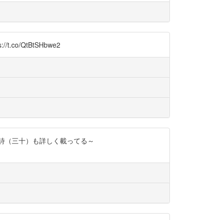
/QtBtSHbwe2
詩（三十）も詳しく載ってる～