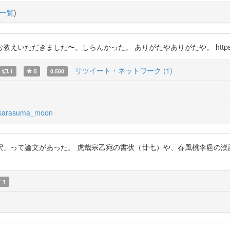
一覧
)
だきました〜。しらんかった。 ありがたやありがたや。 https://t.co
リツイート・ネットワーク (1)
1
5
0.500
arasuma_moon
釈」って論文があった。 虎哉宗乙宛の書状（廿七）や、春風桃李巵の漢
1