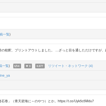
稿一覧
)
詩の校釈、プリントアウトしました。 …ざっと目を通しただけですが、
8
稿一覧
)
リツイート・ネットワーク (4)
4
3
0.577
ine_ya
天碧海に～のやつ）とか。https://t.co/Uyk5c5Mdu7