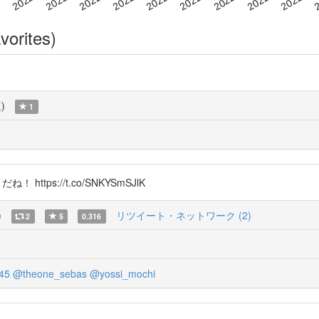
vorites)
覧
)
1
ps://t.co/SNKYSmSJlK
)
リツイート・ネットワーク (2)
2
5
0.316
45
@theone_sebas
@yossi_mochi