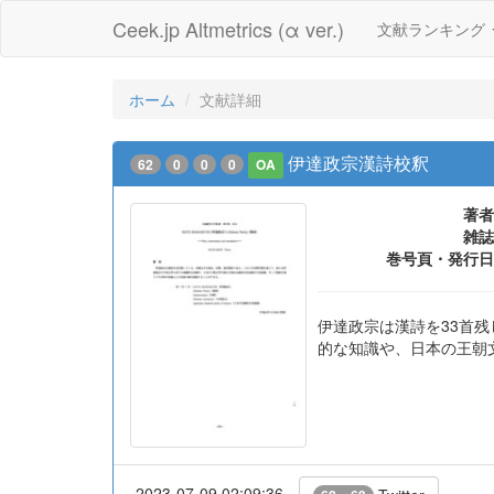
Ceek.jp Altmetrics (α ver.)
文献ランキング
ホーム
文献詳細
伊達政宗漢詩校釈
62
0
0
0
OA
著者
雑誌
巻号頁・発行日
伊達政宗は漢詩を33首
的な知識や、日本の王朝
2023-07-09 02:09:36