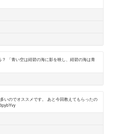
？ 「青い空は紺碧の海に影を映し、紺碧の海は青
ものが多いのでオススメです。 あと今回教えてもらったの
ybYvy