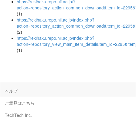
https://rekihaku.repo.nii.ac.jp/?
action=repository_action_common_download&item_id=2295&i
(1)
https://rekihaku.repo.nii.ac.jp/index.php?
action=repository_action_common_download&item_id=2295&i
(2)
https://rekihaku.repo.nii.ac.jp/index.php?
action=repository_view_main_item_detail&item_id=2295&it
(1)
ヘルプ
ご意見はこちら
TechTech Inc.