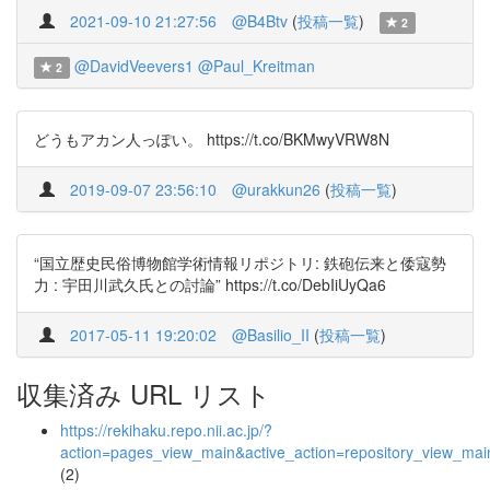
2021-09-10 21:27:56
@B4Btv
(
投稿一覧
)
2
@DavidVeevers1
@Paul_Kreitman
2
どうもアカン人っぽい。 https://t.co/BKMwyVRW8N
2019-09-07 23:56:10
@urakkun26
(
投稿一覧
)
“国立歴史民俗博物館学術情報リポジトリ: 鉄砲伝来と倭寇勢
力 : 宇田川武久氏との討論” https://t.co/DebIiUyQa6
2017-05-11 19:20:02
@Basilio_II
(
投稿一覧
)
収集済み URL リスト
https://rekihaku.repo.nii.ac.jp/?
action=pages_view_main&active_action=repository_view_ma
(2)