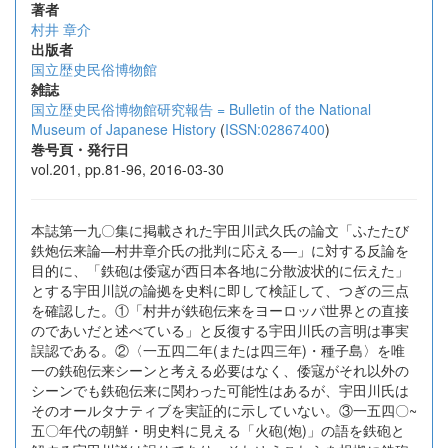
著者
村井 章介
出版者
国立歴史民俗博物館
雑誌
国立歴史民俗博物館研究報告 = Bulletin of the National
Museum of Japanese History
(
ISSN:02867400
)
巻号頁・発行日
vol.201, pp.81-96, 2016-03-30
本誌第一九〇集に掲載された宇田川武久氏の論文「ふたたび
鉄炮伝来論―村井章介氏の批判に応える―」に対する反論を
目的に、「鉄砲は倭寇が西日本各地に分散波状的に伝えた」
とする宇田川説の論拠を史料に即して検証して、つぎの三点
を確認した。①「村井が鉄砲伝来をヨーロッパ世界との直接
のであいだと述べている」と反復する宇田川氏の言明は事実
誤認である。②〈一五四二年(または四三年)・種子島〉を唯
一の鉄砲伝来シーンと考える必要はなく、倭寇がそれ以外の
シーンでも鉄砲伝来に関わった可能性はあるが、宇田川氏は
そのオールタナティブを実証的に示していない。③一五四〇~
五〇年代の朝鮮・明史料に見える「火砲(炮)」の語を鉄砲と