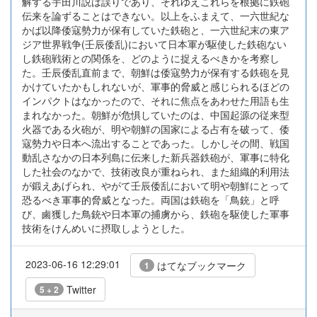
解する宇田川説は誤りであり、それゆえこれらを根拠に鉄砲
伝来を論ずることはできない。以上をふまえて、一六世紀な
かば以降倭寇勢力が保有していた鉄砲と、一六世紀末の東ア
ジア世界戦争(壬辰倭乱)において日本軍が駆使した鉄砲ない
し鉄砲戦術との関係を、どのように捉えるべきかを考察し
た。壬辰倭乱直前まで、朝鮮は倭寇勢力が保有する鉄砲を見
かけていたかもしれないが、軍事的脅威と感じられるほどの
インパクトはなかったので、それに焦点をあわせた用語も生
まれなかった。朝鮮が危惧していたのは、中国起源の従来型
火器である火砲が、明や朝鮮の国家による占有を破って、倭
寇勢力や日本へ流出することであった。しかしその間、戦国
動乱さなかの日本列島に伝来した新兵器鉄砲が、軍事に特化
した社会のなかで、技術改良が重ねられ、また組織的利用法
が鍛えあげられ、やがて壬辰倭乱において明や朝鮮にとって
恐るべき軍事的脅威となった。両国は鉄砲を「鳥銃」と呼
び、鹵獲した鳥銃や日本軍の捕虜から、鉄砲を駆使した軍事
技術をけんめいに摂取しようとした。
2023-06-16 12:29:01
はてなブックマーク
1
Twitter
5 + 2