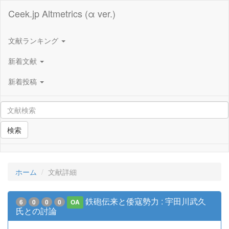
Ceek.jp Altmetrics (α ver.)
文献ランキング
新着文献
新着投稿
検索
ホーム
文献詳細
鉄砲伝来と倭寇勢力 : 宇田川武久
6
0
0
0
OA
氏との討論