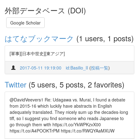
外部データベース (DOI)
Google Scholar
はてなブックマーク
(1 users, 1 posts)
[軍事][日本中世史][東アジア]
2017-05-11 19:19:00
id:Basilio_II
(
投稿一覧
)
Twitter
(5 users, 5 posts, 2 favorites)
@DavidVeevers1 Re: Udagawa vs. Murai, I found a debate
from 2015-16 which luckily have abstracts in English
adequately translated. They nicely sum up the decades-long
tiff, so I suggest you find someone who reads Japanese to
go through them with https://t.co/YkWPKzvX00
https://t.co/A4POOKTrPM https://t.co/RWQYAaMXUW