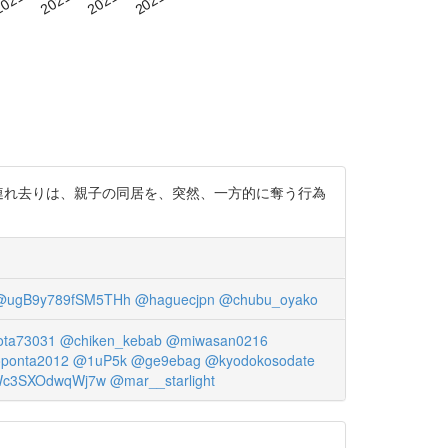
連れ去りは、親子の同居を、突然、一方的に奪う行為
@ugB9y789fSM5THh
@haguecjpn
@chubu_oyako
ota73031
@chiken_kebab
@miwasan0216
ponta2012
@1uP5k
@ge9ebag
@kyodokosodate
c3SXOdwqWj7w
@mar__starlight