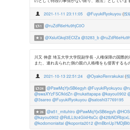
のとして特段の事情がない限り、適法」としています。 参考「
2021-11-11 23:11:05
@FuyukiRyokuyou
(
投
@ruZdR6eHu9hjC0O
1
@XslulGkql3ECfZa
@3283_b
@ruZdR6eHu9h
3
川又 伸彦 埼玉大学大学院副学長 -人権保障の国
また、連れ去られた側の親の人格権をも侵害するもの」(108ページ
2021-10-13 22:51:24
@OyakoRenrakukai
(
@PawMqYjxSB6egyh
@FuyukiRyokuyou
@r
24
@swaXYzFSCfkIdZn
@nukattapapa
@kayou0902
@
@3sareo
@FuyukiRyokuyou
@satoshi37769195
@a51_mituhiro
@PawMqYjxSB6egyh
@HOS
26
@kayou0902
@RdLL9z4GI4HtsCc
@42tbNDRbjcx
@kodomoniaitai
@koponta2012
@mBbnUp7MDjBl