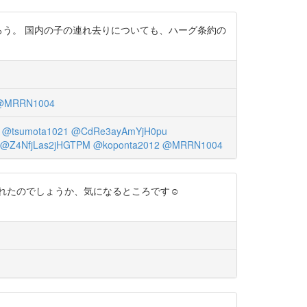
ろう。 国内の子の連れ去りについても、ハーグ条約の
@MRRN1004
@tsumota1021
@CdRe3ayAmYjH0pu
@Z4NfjLas2jHGTPM
@koponta2012
@MRRN1004
れたのでしょうか、気になるところです☺️