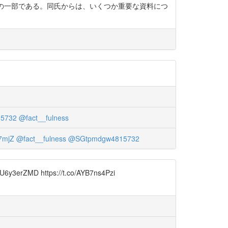
よる成果の一部である。同氏からは、いくつか重要な資料につ
5732
@fact__fulness
7mjZ
@fact__fulness
@SGtpmdgw4815732
https://t.co/AYB7ns4Pzi