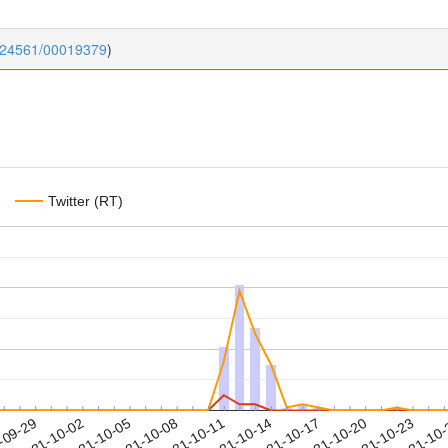
0.24561/00019379
)
Twitter (RT)
2021-10-20
2021-10-23
2021-10
-09-29
2
2021-10-02
2021-10-05
2021-10-08
2021-10-11
2021-10-14
2021-10-17