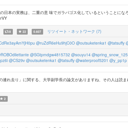
ての日本の実務は、二重の意 味でガラパゴス化しているということにな
rVY
リツイート・ネットワーク (7)
8
22
0.607
dRe3ayAmYjH0pu
@ruZdR6eHu9hjC0O
@outsuketenka1
@tatsuffy
ROBOdilettante
@SGtpmdgw4815732
@souyu14
@spring_snow_125
pz6i
@CS29v
@outsuketenka1
@tatsuffy
@waterproof5201
@y_pp1p
子の連れ去り」に関する、大学副学長の論文がありますね、その人は読ま
2