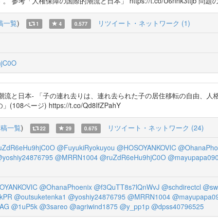
人権保障の国際的潮流と日本」 https://t.co/U6nhk3ttjb 
稿一覧
)
リツイート・ネットワーク (1)
1
4
0.577
jC0O
際的潮流と日本- 「子の連れ去りは、連れ去られた子の居住移転の自由、
) https://t.co/Qd8IfZPahY
投稿一覧
)
リツイート・ネットワーク (24)
22
29
0.675
uZdR6eHu9hjC0O
@FuyukiRyokuyou
@HOSOYANKOVIC
@OhanaPho
yoshiy24876795
@MRRN1004
@ruZdR6eHu9hjC0O
@mayupapa09
OYANKOVIC
@OhanaPhoenix
@f3QuTT8s7lQnWvJ
@schdirectcl
@sw
LkPR
@outsuketenka1
@yoshiy24876795
@MRRN1004
@mayupapa0
0AG
@1uP5k
@3sareo
@agriwind1875
@y_pp1p
@dpss40796525