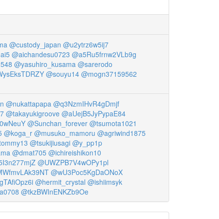
ma
@custody_japan
@u2ytrz6w5ij7
ai5
@aichandesu0723
@a5Ru5frnw2VLb9g
548
@yasuhiro_kusama
@sarerodo
WysEksTDRZY
@souyu14
@mogn37159562
pn
@nukattapapa
@q3NzmIHvR4gDmjf
7
@takayukigroove
@aUejB5JyPypaE84
0wNeuY
@Sunchan_forever
@tsumota1021
5
@koga_r
@musuko_mamoru
@agriwind1875
tommy13
@tsukijiusagi
@y_pp1p
ama
@dmat705
@ichireishikon10
5I3n277mjZ
@UWZPB7V4wOPy1pl
WfmvLAk39NT
@wU3Poc5KgDaONoX
gTAfiOpz6i
@hermit_crystal
@ishiimsyk
a0708
@tkzBWInENKZb9Oe