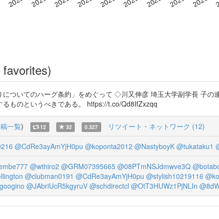
favorites)
についてのハーグ条約」をめぐって ◇川又伸彦 埼玉大学副学長 子の
べきである。 https://t.co/Qd8IfZxzqq
投稿一覧
)
リツイート・ネットワーク (12)
12
32
0.327
0216
@CdRe3ayAmYjH0pu
@koponta2012
@NastyboyK
@tukataku1
mbe777
@wthiro2
@GRM07395665
@08PTmNSJdmwve3Q
@botab
lington
@clubman0191
@CdRe3ayAmYjH0pu
@stylish10219116
@ko
googino
@JAbriUcR5kgyruV
@schdirectcl
@OtT3HUWz1PjNLIn
@8dW