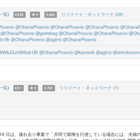
一覧
)
リツイート・ネットワーク (29)
29
9
0.680
hoenix
@OhanaPhoenix
@OhanaPhoenix
@OhanaPhoenix
@OhanaP
@OhanaPhoenix
@ge9ebag
@OhanaPhoenix
@OhanaPhoenix
@Oha
b1Br
@OhanaPhoenix
@aglrrs
@OhanaPhoenix
8W8JGJnMl9ub1Br
@OhanaPhoenix
@kame46
@aglrrs
@shirokurom
一覧
)
リツイート・ネットワーク (1)
1
2
0.707
5 年10 月19 日は、連れ去り事案で「共同で親権を行使している場合には