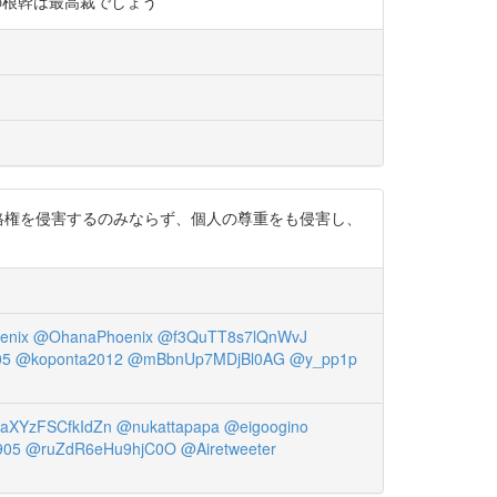
問題の根幹は最高裁でしょう
人格権を侵害するのみならず、個人の尊重をも侵害し、
enix
@OhanaPhoenix
@f3QuTT8s7lQnWvJ
05
@koponta2012
@mBbnUp7MDjBl0AG
@y_pp1p
aXYzFSCfkIdZn
@nukattapapa
@eigoogino
905
@ruZdR6eHu9hjC0O
@Airetweeter