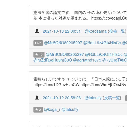
憲法学者の論文です。 国内の 子の連れ去りについ
基 本に沿った対処が望まれる。 https://t.co/eqagLC0
2021-10-13 22:00:51
@korosama
(
投稿一覧
)
@MrBOBO80205297
@RdLL9z4GI4HtsCc
@C
7
@MrBOBO80205297
@RdLL9z4GI4HtsCc
@
19
@ruZdR6eHu9hjC0O
@agriwind1875
@7yUjigTAfiO
素晴らしいです☺️ そういえば、「日本人親による
https://t.co/1DGevHznCW https://t.co/WmEjUOe4Nv
2021-10-12 20:58:26
@tatsuffy
(
投稿一覧
)
@koga_r
@tatsuffy
2