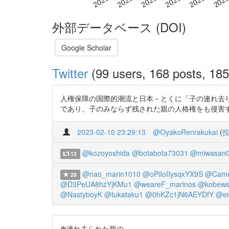
外部データベース (DOI)
Google Scholar
Twitter
(99 users, 168 posts, 185 
人権保障の国際的潮流と日本－とくに「子の連れ去り
であり、子のみならず残された親の人格権をも侵害するものという
2023-02-10 23:29:13
@OyakoRenrakukai
(
@kozoyoshida
@botabota73031
@miwasan
12
@nao_marin1010
@oPiIoIIysqxYX9S
@Came
28
@D3PeUA8hzYjKMu1
@weareF_marinos
@kobewel
@NastyboyK
@tukataku1
@0hKZc1jN6AEYDfY
@ei
❇連れ去られた親の