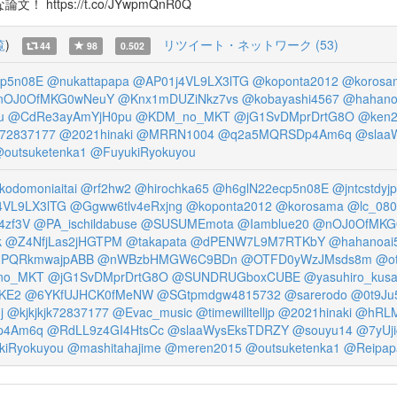
tps://t.co/JYwpmQnR0Q
覧
)
リツイート・ネットワーク (53)
44
98
0.502
p5n08E
@nukattapapa
@AP01j4VL9LX3lTG
@koponta2012
@korosa
nOJ0OfMKG0wNeuY
@Knx1mDUZiNkz7vs
@kobayashi4567
@hahano
u
@CdRe3ayAmYjH0pu
@KDM_no_MKT
@jG1SvDMprDrtG8O
@ken2
k72837177
@2021hinaki
@MRRN1004
@q2a5MQRSDp4Am6q
@slaa
outsuketenka1
@FuyukiRyokuyou
odomoniaitai
@rf2hw2
@hirochka65
@h6glN22ecp5n08E
@jntcstdyj
4VL9LX3lTG
@Ggww6tlv4eRxjng
@koponta2012
@korosama
@lc_080
zf3V
@PA_ischildabuse
@SUSUMEmota
@Iamblue20
@nOJ0OfMKG
k
@Z4NfjLas2jHGTPM
@takapata
@dPENW7L9M7RTKbY
@hahanoai
HPQRkmwajpABB
@nWBzbHMGW6C9BDn
@OTFD0yWzJMsds8m
@o
no_MKT
@jG1SvDMprDrtG8O
@SUNDRUGboxCUBE
@yasuhiro_kus
KE2
@6YKfUJHCK0fMeNW
@SGtpmdgw4815732
@sarerodo
@0t9Ju
j
@kjkjkjk72837177
@Evac_music
@timewilltelljp
@2021hinaki
@hRLM
p4Am6q
@RdLL9z4GI4HtsCc
@slaaWysEksTDRZY
@souyu14
@7yUji
kiRyokuyou
@mashitahajime
@meren2015
@outsuketenka1
@Reipap