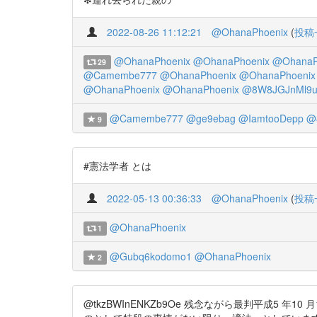
2022-08-26 11:12:21
@OhanaPhoenix
(
投稿
@OhanaPhoenix
@OhanaPhoenix
@OhanaP
29
@Camembe777
@OhanaPhoenix
@OhanaPhoenix
@OhanaPhoenix
@OhanaPhoenix
@8W8JGJnMl9u
@Camembe777
@ge9ebag
@IamtooDepp
@
9
#憲法学者 とは
2022-05-13 00:36:33
@OhanaPhoenix
(
投稿
@OhanaPhoenix
1
@Gubq6kodomo1
@OhanaPhoenix
2
@tkzBWInENKZb9Oe 残念ながら最判平成