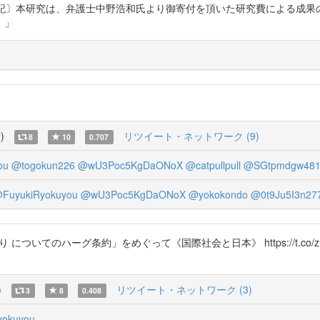
論文だった。 「〔付記〕本研究は、弁護士中野浩和氏より御寄付を頂いた研究費に
。」
覧
)
リツイート・ネットワーク (9)
8
10
0.707
ou
@togokun226
@wU3Poc5KgDaONoX
@catpullpull
@SGtpmdgw481
FuyukiRyokuyou
@wU3Poc5KgDaONoX
@yokokondo
@0t9Ju5I3n27
ハーグ条約」をめぐって《国際社会と日本》 https://t.co/zU6y3erZMD 
)
リツイート・ネットワーク (3)
3
8
0.408
yokuyou