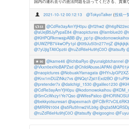
国内の連れ去りの憲法問題を語ってくださる、貴重な論文！ ht
2021-10-12 00:12:13
@TokyoTalker
(
投稿一
@CdRe3ayAmYjH0pu
@rf2hw2
@h6glN22ec
53
@aUejB5JyPypaE84
@naopictures
@Iamblue20
@
@KiHPQRkmwajpABB
@y_pp1p
@kodomowokaiho
@UWZPB7V4wOPy1pl
@0t9Ju5I3n277mjZ
@kjkjkj
@7yUjigTAfiOpz6i
@ruZdR6eHu9hjC0O
@tatsuffy
@
@kame46
@IchibaRyo
@yunalgbtchannel
@k
90
@Vkxn0exHoBAPZsd
@ChildAbuseJAPAN
@AP01j
@naopictures
@NobuakiYamagata
@HYnJpGP2XZ4
@Knx1mDUZiNkz7vs
@NQq1Zjst1Exd2BO
@1uP5
@pretender7x
@daiichigi_1530
@galileo1230
@Ki
@CdRe3ayAmYjH0pu
@kodomowokaihou
@KDM_
@SmCcWxzy1Ye7Qso
@WifesPalico
@HORINOSU
@bekkyotsuresari
@apexmach
@FCBrR7vCtL6RK3
@MRRN1004
@a5Ru5frnw2VLb9g
@q2a5MQRSD
@ruZdR6eHu9hjC0O
@tatsuffy
@eigoogino
@Fuyu