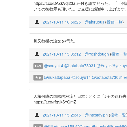
https://t.co/DAZkVdj23a 紐付き
いての御教示も頂いた。ご支援に感謝申し上げます
2021-10-11 16:56:25
@ahiruouji
(
投稿一覧
)
川又教授の論文を拝読。
2021-10-11 15:35:12
@Yoshdough
(
投稿一
@souyu14
@botabota73031
@FuyukiRyokuy
9
@nukattapapa
@souyu14
@botabota73031
@
9
人権保障の国際的潮流と日本 : とくに「#子の連れ去り についての
https://t.co/rfg9kSYQmZ
2021-10-11 15:25:45
@jntcstdyjpn
(
投稿一覧
@littledancer358
@OhanaPhoenix
@FuyukiR
3