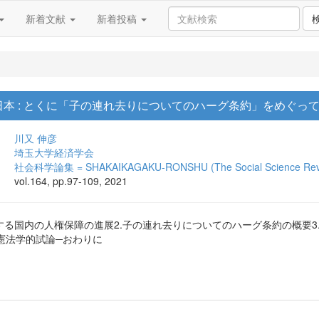
新着文献
新着投稿
本 : とくに「子の連れ去りについてのハーグ条約」をめぐっ
川又 伸彦
埼玉大学経済学会
社会科学論集 = SHAKAIKAGAKU-RONSHU (The Social Science Rev
vol.164, pp.97-109, 2021
する国内の人権保障の進展2.子の連れ去りについてのハーグ条約の概要3.
憲法学的試論─おわりに