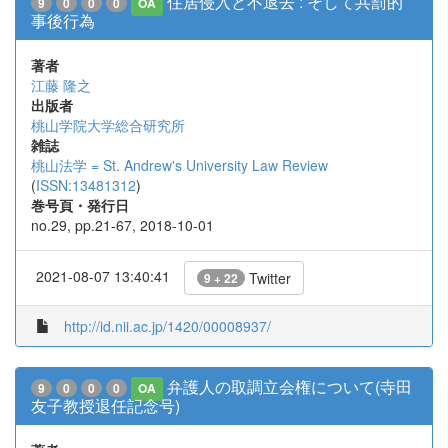
住居侵入と不退去 : そして共罰的
9
0
0
0
OA
事後行為
著者
江藤 隆之
出版者
桃山学院大学総合研究所
雑誌
桃山法学 = St. Andrew's University Law Review
(
ISSN:13481312
)
巻号頁・発行日
no.29, pp.21-67, 2018-10-01
2021-08-07 13:40:41
Twitter
9 + 22
http://id.nii.ac.jp/1420/00008937/
弁護人の取調立会権について(寺田
9
0
0
0
OA
友子教授退任記念号)