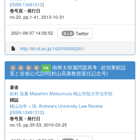
(
ISSN:13481312
)
巻号頁・発行日
no.22, pp.1-41, 2013-10-31
2021-08-07 14:56:52
Twitter
3 + 0
http://id.nii.ac.jp/1420/00000241/
南樺太帰属問題再考 : 総領事館設
3
0
0
0
OA
置と首相公式訪問(村山高康教授退任記念号)
著者
松村 昌廣
Masahiro Matsumura
桃山学院大学法学部
雑誌
桃山法学 = St. Andrew's University Law Review
(
ISSN:13481312
)
巻号頁・発行日
no.15, pp.35-53, 2010-03-25