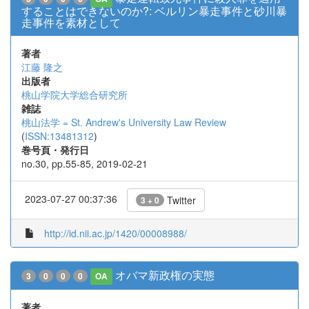
することはできないのか?: ベルリン暴走事件と砂川暴
走事件を素材として
著者
江藤 隆之
出版者
桃山学院大学総合研究所
雑誌
桃山法学 = St. Andrew's University Law Review
(
ISSN:13481312
)
巻号頁・発行日
no.30, pp.55-85, 2019-02-21
2023-07-27 00:37:36
Twitter
3 + 0
http://id.nii.ac.jp/1420/00008988/
オバマ新政権の実態
3
0
0
0
OA
著者