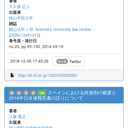
著者
大久保 正人
出版者
桃山学院大学
雑誌
桃山法学 = St. Andrew's University law review
(
ISSN:13481312
)
巻号頁・発行日
no.23, pp.95-130, 2014-03-10
2018-12-05 17:45:26
Twitter
9 + 0
http://id.nii.ac.jp/1420/00000250/
スペインにおける終身刑の概要と
8
0
0
0
OA
2016年日弁連報告書の誤りについて
著者
江藤 隆之
出版者
桃山学院大学総合研究所