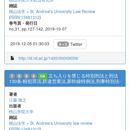
雑誌
桃山法学 = St. Andrew's University Law Review
(
ISSN:13481312
)
巻号頁・発行日
no.31, pp.127-142, 2019-10-07
2019-12-05 01:30:03
Twitter
8 + 3
http://id.nii.ac.jp/1420/00009059/
立ち入りを禁じる特別刑法と刑法
7
0
0
0
OA
130条-軽犯罪法,鉄道営業法,新幹線特例法,刑事特別法-
著者
江藤 隆之
出版者
桃山学院大学
雑誌
桃山法学 = St. Andrew's University law review
(
ISSN:13481312
)