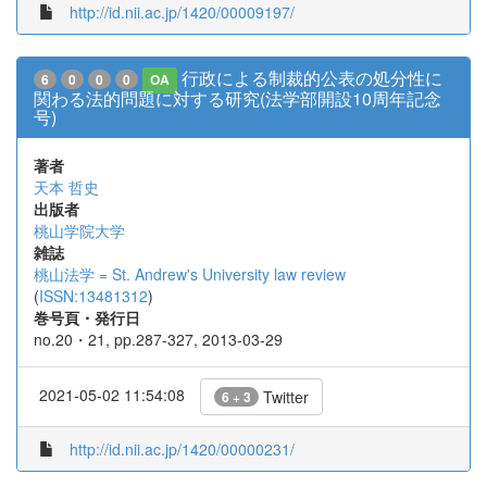
http://id.nii.ac.jp/1420/00009197/
行政による制裁的公表の処分性に
6
0
0
0
OA
関わる法的問題に対する研究(法学部開設10周年記念
号)
著者
天本 哲史
出版者
桃山学院大学
雑誌
桃山法学 = St. Andrew's University law review
(
ISSN:13481312
)
巻号頁・発行日
no.20・21, pp.287-327, 2013-03-29
2021-05-02 11:54:08
Twitter
6 + 3
http://id.nii.ac.jp/1420/00000231/