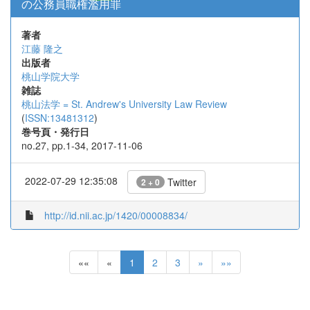
の公務員職権濫用罪
著者
江藤 隆之
出版者
桃山学院大学
雑誌
桃山法学 = St. Andrew's University Law Review
(
ISSN:13481312
)
巻号頁・発行日
no.27, pp.1-34, 2017-11-06
2022-07-29 12:35:08
Twitter
2 + 0
http://id.nii.ac.jp/1420/00008834/
««
«
1
2
3
»
»»