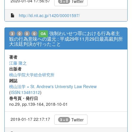
2020-01-04 17:56:57
Twitter
3 + 0
http://id.nii.ac.jp/1420/00001597/
強制わいせつ罪における行為者主
3
0
0
0
OA
観の行為意味への還元 : 平成29年11月29日最高裁判所
大法廷判決が行ったこと
著者
江藤 隆之
出版者
桃山学院大学総合研究所
雑誌
桃山法学 = St. Andrew's University Law Review
(
ISSN:13481312
)
巻号頁・発行日
no.29, pp.139-164, 2018-10-01
2019-01-17 22:17:17
Twitter
3 + 0