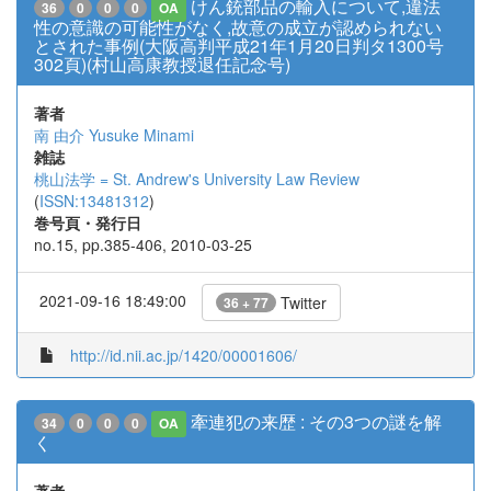
けん銃部品の輸入について,違法
36
0
0
0
OA
性の意識の可能性がなく,故意の成立が認められない
とされた事例(大阪高判平成21年1月20日判タ1300号
302頁)(村山高康教授退任記念号)
著者
南 由介
Yusuke Minami
雑誌
桃山法学 = St. Andrew's University Law Review
(
ISSN:13481312
)
巻号頁・発行日
no.15, pp.385-406, 2010-03-25
2021-09-16 18:49:00
Twitter
36 + 77
http://id.nii.ac.jp/1420/00001606/
牽連犯の来歴 : その3つの謎を解
34
0
0
0
OA
く