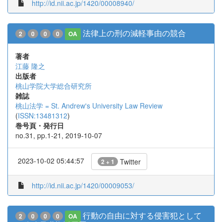
http://id.nii.ac.jp/1420/00008940/
法律上の刑の減軽事由の競合
2
0
0
0
OA
著者
江藤 隆之
出版者
桃山学院大学総合研究所
雑誌
桃山法学 = St. Andrew's University Law Review
(
ISSN:13481312
)
巻号頁・発行日
no.31, pp.1-21, 2019-10-07
2023-10-02 05:44:57
Twitter
2 + 1
http://id.nii.ac.jp/1420/00009053/
行動の自由に対する侵害犯として
2
0
0
0
OA