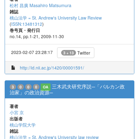
松村 昌廣
Masahiro Matsumura
雑誌
桃山法学 = St. Andrew's University Law Review
(
ISSN:13481312
)
巻号頁・発行日
no.14, pp.1-21, 2009-11-30
2023-02-07 23:28:17
Twitter
3 + 13
http://id.nii.ac.jp/1420/00001591/
三木武夫研究序説─「バルカン政
3
0
0
0
OA
治家」の政治資源─
著者
小宮 京
出版者
桃山学院大学
雑誌
桃山法学 = St. Andrew's University law review