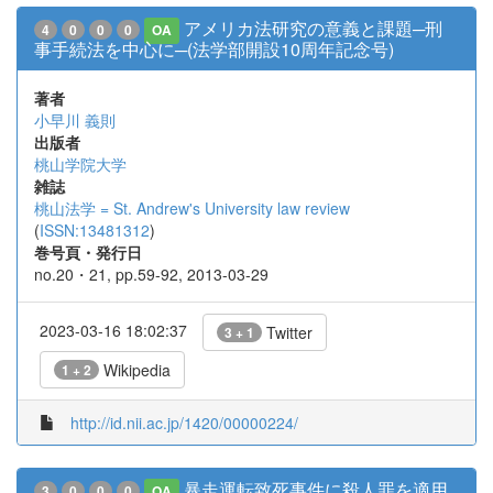
アメリカ法研究の意義と課題─刑
4
0
0
0
OA
事手続法を中心に─(法学部開設10周年記念号)
著者
小早川 義則
出版者
桃山学院大学
雑誌
桃山法学 = St. Andrew's University law review
(
ISSN:13481312
)
巻号頁・発行日
no.20・21, pp.59-92, 2013-03-29
2023-03-16 18:02:37
Twitter
3 + 1
Wikipedia
1 + 2
http://id.nii.ac.jp/1420/00000224/
暴走運転致死事件に殺人罪を適用
3
0
0
0
OA