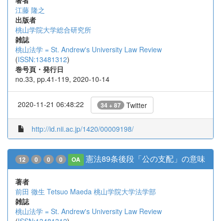
著者
江藤 隆之
出版者
桃山学院大学総合研究所
雑誌
桃山法学 = St. Andrew's University Law Review
(
ISSN:13481312
)
巻号頁・発行日
no.33, pp.41-119, 2020-10-14
2020-11-21 06:48:22
Twitter
34 + 87
http://id.nii.ac.jp/1420/00009198/
憲法89条後段「公の支配」の意味
12
0
0
0
OA
著者
前田 徹生
Tetsuo Maeda
桃山学院大学法学部
雑誌
桃山法学 = St. Andrew's University Law Review