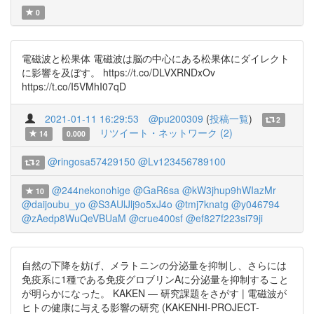
0
電磁波と松果体 電磁波は脳の中心にある松果体にダイレクト
に影響を及ぼす。 https://t.co/DLVXRNDxOv
https://t.co/I5VMhI07qD
2021-01-11 16:29:53
@pu200309
(
投稿一覧
)
2
リツイート・ネットワーク (2)
14
0.000
@ringosa57429150
@Lv123456789100
2
@244nekonohige
@GaR6sa
@kW3jhup9hWIazMr
10
@daijoubu_yo
@S3AUlJlj9o5xJ4o
@tmj7knatg
@y046794
@zAedp8WuQeVBUaM
@crue400sf
@ef827f223si79ji
自然の下降を妨げ、メラトニンの分泌量を抑制し、さらには
免疫系に1種である免疫グロブリンAに分泌量を抑制すること
が明らかになった。 KAKEN — 研究課題をさがす | 電磁波が
ヒトの健康に与える影響の研究 (KAKENHI-PROJECT-