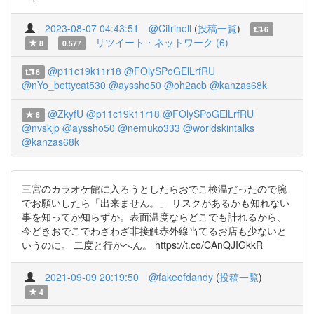
2023-08-07 04:43:51
@Citrinell
(
投稿一覧
)
6
リツイート・ネットワーク (6)
8
0.577
@p11c19k11r18
@FOlySPoGElLrfRU
6
@nYo_bettycat530
@ayssho50
@oh2acb
@kanzas68k
@ZkyfU
@p11c19k11r18
@FOlySPoGElLrfRU
8
@nvskjp
@ayssho50
@nemuko333
@worldskintalks
@kanzas68k
三宮のカラオケ館に入ろうとしたらおでこ検温だったので腕
でお願いしたら「出来ません。」 リスクがあるかも知れない
事を知ってか知らずか。表面温度ならどこでも計れるから、
今どきおでこでわざわざ非接触赤外線当てるお店も少ないと
いうのに。 二度と行かへん。 https://t.co/CAnQJIGkkR
2021-09-09 20:19:50
@fakeofdandy
(
投稿一覧
)
4