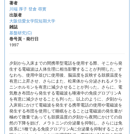
著者
川端 厚子
登倉 尋實
出版者
大阪信愛女学院短期大学
雑誌
基盤研究(C)
巻号頁・発行日
1997
夕刻から入床までの間携帯型電話を使用する際、そこから発
生する電磁波は人体生理に相当影響することが判明した。す
なわち、使用中並びに使用後、脳温度を反映する鼓膜温度を
有意に上昇させ、さらにまた、松果体から分泌されるメラト
ニンホルモンを有意に減少させることが判った。さらに、電
気敷き布団から発生する電磁波も唾液中の免疫グロブリンA
を有意に減少させることも判った。以上のように、夕刻から
入床前にかけて電磁波を発生する携帯電話の使用や電磁波を
発生する布団を使用して睡眠をとることは電磁波の発生量が
極めて微量であっても鼓膜温度の夕刻から夜間にかけての自
然の下降を妨げ、メラトニンの分泌量を抑制し、さらには免
疫系に1種である免疫グロブリンAに分泌量を抑制することが