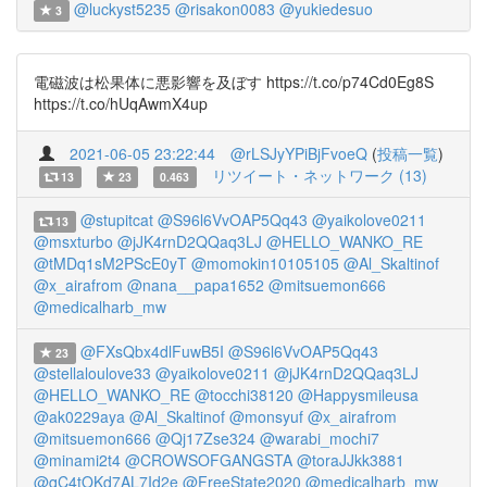
@luckyst5235
@risakon0083
@yukiedesuo
3
電磁波は松果体に悪影響を及ぼす https://t.co/p74Cd0Eg8S
https://t.co/hUqAwmX4up
2021-06-05 23:22:44
@rLSJyYPiBjFvoeQ
(
投稿一覧
)
リツイート・ネットワーク (13)
13
23
0.463
@stupitcat
@S96l6VvOAP5Qq43
@yaikolove0211
13
@msxturbo
@jJK4rnD2QQaq3LJ
@HELLO_WANKO_RE
@tMDq1sM2PScE0yT
@momokin10105105
@Al_Skaltinof
@x_airafrom
@nana__papa1652
@mitsuemon666
@medicalharb_mw
@FXsQbx4dlFuwB5I
@S96l6VvOAP5Qq43
23
@stellaloulove33
@yaikolove0211
@jJK4rnD2QQaq3LJ
@HELLO_WANKO_RE
@tocchi38120
@Happysmileusa
@ak0229aya
@Al_Skaltinof
@monsyuf
@x_airafrom
@mitsuemon666
@Qj17Zse324
@warabi_mochi7
@minami2t4
@CROWSOFGANGSTA
@toraJJkk3881
@qC4tOKd7AL7Id2e
@FreeState2020
@medicalharb_mw