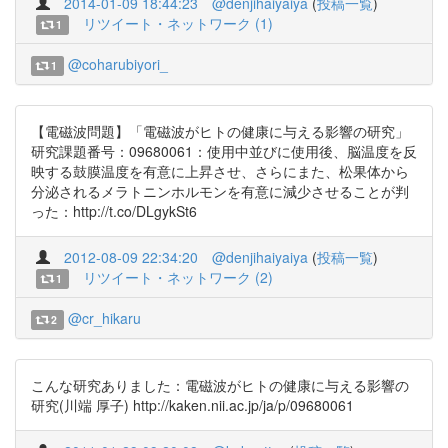
2014-01-09 18:44:23
@denjihaiyaiya
(
投稿一覧
)
リツイート・ネットワーク (1)
1
@coharubiyori_
1
【電磁波問題】「電磁波がヒトの健康に与える影響の研究」
研究課題番号：09680061：使用中並びに使用後、脳温度を反
映する鼓膜温度を有意に上昇させ、さらにまた、松果体から
分泌されるメラトニンホルモンを有意に減少させることが判
った：http://t.co/DLgykSt6
2012-08-09 22:34:20
@denjihaiyaiya
(
投稿一覧
)
リツイート・ネットワーク (2)
1
@cr_hikaru
2
こんな研究ありました：電磁波がヒトの健康に与える影響の
研究(川端 厚子) http://kaken.nii.ac.jp/ja/p/09680061