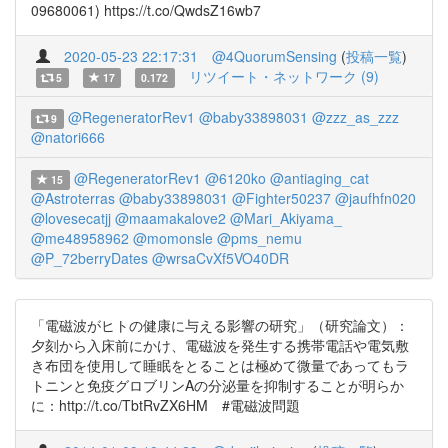
09680061) https://t.co/QwdsZ16wb7
2020-05-23 22:17:31
@4QuorumSensing
(
投稿一覧
)
リツイート・ネットワーク (9)
5
17
0.172
@RegeneratorRev1
@baby33898031
@zzz_as_zzz
9
@natori666
@RegeneratorRev1
@6120ko
@antiaging_cat
15
@Astroterras
@baby33898031
@Fighter50237
@jaufhfn020
@lovesecatjj
@maamakalove2
@Mari_Akiyama_
@me48958962
@momonsle
@pms_nemu
@P_72berryDates
@wrsaCvXf5VO40DR
「電磁波がヒトの健康に与える影響の研究」（研究論文）：
夕刻から入床前にかけ、電磁波を発生する携帯電話や電気敷
き布団を使用して睡眠をとることは極めて微量であってもラ
トニンと免疫グロブリンAの分泌量を抑制することが明らか
に：http://t.co/TbtRvZX6HM #電磁波問題