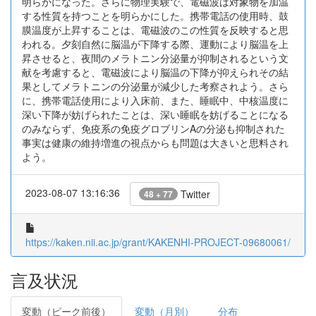
明らかになった。さらに物理実験で、電磁波は対象物を加温
する性質を持つことを明らかにした。携帯電話の使用時、鼓
膜温度が上昇することは、電磁波のこの性質を反映すると思
われる。夕刻自然に脳温が下降する際、運動により脳温を上
昇させると、夜間のメラトニン分泌量が抑制されるという文
献を考慮すると、電磁波により脳温の下降が抑えられその結
果としてメラトニンの分泌量が減少した考察されよう。さら
に、携帯電話使用により入床前、また、睡眠中、中核温度に
深い下降が妨げられたことは、深い睡眠を妨げることになる
のみならず、免疫系の免疫グロブリンAの分泌も抑制された
事実は健康の維持増進の視点からも問題は大きいと思料され
よう。
2023-08-07 13:16:36
Twitter
48 + 77
https://kaken.nii.ac.jp/grant/KAKENHI-PROJECT-09680061/
言及状況
変動（ピーク前後）
変動（月別）
分布