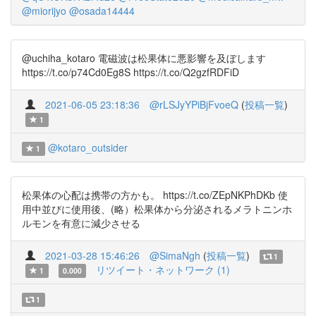
@miorijyo
@osada14444
@uchiha_kotaro 電磁波は松果体に悪影響を及ぼします
https://t.co/p74Cd0Eg8S https://t.co/Q2gzfRDFiD
2021-06-05 23:18:36
@rLSJyYPiBjFvoeQ
(
投稿一覧
)
1
@kotaro_outsider
1
松果体の心配は携帯の方かも。 https://t.co/ZEpNKPhDKb 使
用中並びに使用後、(略）松果体から分泌されるメラトニンホ
ルモンを有意に減少させる
2021-03-28 15:46:26
@SimaNgh
(
投稿一覧
)
1
リツイート・ネットワーク (1)
1
0.000
1