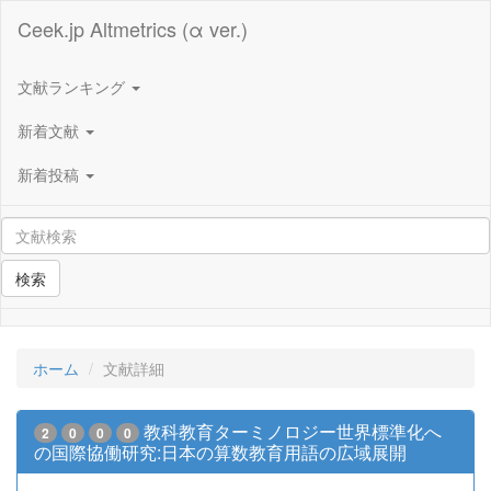
Ceek.jp Altmetrics (α ver.)
文献ランキング
新着文献
新着投稿
検索
ホーム
文献詳細
教科教育ターミノロジー世界標準化へ
2
0
0
0
の国際協働研究:日本の算数教育用語の広域展開