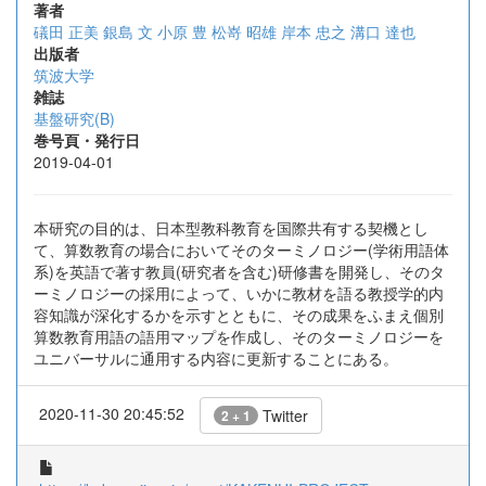
著者
礒田 正美
銀島 文
小原 豊
松嵜 昭雄
岸本 忠之
溝口 達也
出版者
筑波大学
雑誌
基盤研究(B)
巻号頁・発行日
2019-04-01
本研究の目的は、日本型教科教育を国際共有する契機とし
て、算数教育の場合においてそのターミノロジー(学術用語体
系)を英語で著す教員(研究者を含む)研修書を開発し、そのタ
ーミノロジーの採用によって、いかに教材を語る教授学的内
容知識が深化するかを示すとともに、その成果をふまえ個別
算数教育用語の語用マップを作成し、そのターミノロジーを
ユニバーサルに通用する内容に更新することにある。
2020-11-30 20:45:52
Twitter
2 + 1