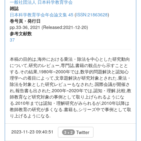
一般社団法人 日本科学教育学会
雑誌
日本科学教育学会年会論文集 45
(
ISSN:21863628
)
巻号頁・発行日
pp.33-36, 2021 (Released:2021-12-20)
参考文献数
37
本稿の目的は,海外における乗法・除法を中心とした研究動向
について,研究のレビュー,専門誌,書籍の観点から示すことと
する.その結果,1980年~2000年では,数学的問題解決と認知心
理学への着目によって,文章題解決が研究対象とされた.乗法・
除法を対象とした研究レビューもなされた.国際会議が開催さ
れ,報告書も出された.2000年~2020年では,認知・理解,比較,教
師教育など研究対象の事例として取り上げられるようにな
る.2010年までは認知・理解研究がみられるが,2010年以降は
教師教育の研究が多くなる.書籍も,シリーズ中で事例として取
り上げるようになる.
2023-11-23 09:40:51
Twitter
3 + 2