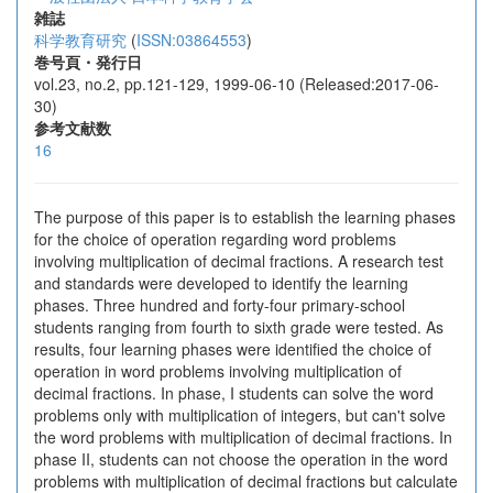
雑誌
科学教育研究
(
ISSN:03864553
)
巻号頁・発行日
vol.23, no.2, pp.121-129, 1999-06-10 (Released:2017-06-
30)
参考文献数
16
The purpose of this paper is to establish the learning phases
for the choice of operation regarding word problems
involving multiplication of decimal fractions. A research test
and standards were developed to identify the learning
phases. Three hundred and forty-four primary-school
students ranging from fourth to sixth grade were tested. As
results, four learning phases were identified the choice of
operation in word problems involving multiplication of
decimal fractions. In phase, I students can solve the word
problems only with multiplication of integers, but can't solve
the word problems with multiplication of decimal fractions. In
phase II, students can not choose the operation in the word
problems with multiplication of decimal fractions but calculate