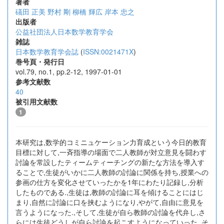
著者
礒田 正美
野村 剛
柳橋 輝広
岸本 忠之
出版者
公益社団法人日本数学教育学会
雑誌
日本数学教育学会誌
(
ISSN:0021471X
)
巻号頁・発行日
vol.79, no.1, pp.2-12, 1997-01-01
参考文献数
40
被引用文献数
1
本研究は,数学的コミニュケーション力育成という今日的教育
目標に対して,一斉指導の場面で二人教師が対立意見を闘わす
討論を常設したティームティーチングの新たな方法を導入す
ることで,生徒がいかに二人教師の討論に関係を持ち,授業への
参画の仕方を変化させていったかを1年にわたり記録し,分析
したものである.,生徒は,教師の討論に耳を傾けることにはじ
まり,自然に討論に口を挟むようになり,やがて,自由に意見を
言うようになった.,そして,生徒が自ら教師の討論を代弁し,さ
らには生徒どうしが自ら討論を起こすようになっていった.,そ