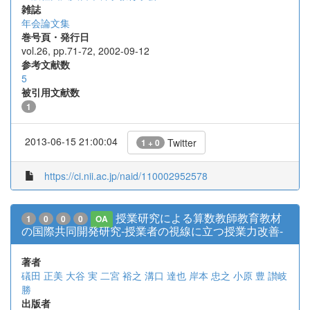
雑誌
年会論文集
巻号頁・発行日
vol.26, pp.71-72, 2002-09-12
参考文献数
5
被引用文献数
1
2013-06-15 21:00:04
Twitter
1 + 0
https://ci.nii.ac.jp/naid/110002952578
授業研究による算数教師教育教材
1
0
0
0
OA
の国際共同開発研究-授業者の視線に立つ授業力改善-
著者
礒田 正美
大谷 実
二宮 裕之
溝口 達也
岸本 忠之
小原 豊
讃岐
勝
出版者