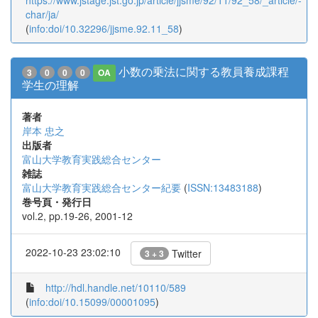
https://www.jstage.jst.go.jp/article/jjsme/92/11/92_58/_article/-
char/ja/
(
info:doi/10.32296/jjsme.92.11_58
)
小数の乗法に関する教員養成課程
3
0
0
0
OA
学生の理解
著者
岸本 忠之
出版者
富山大学教育実践総合センター
雑誌
富山大学教育実践総合センター紀要
(
ISSN:13483188
)
巻号頁・発行日
vol.2, pp.19-26, 2001-12
2022-10-23 23:02:10
Twitter
3 + 3
http://hdl.handle.net/10110/589
(
info:doi/10.15099/00001095
)