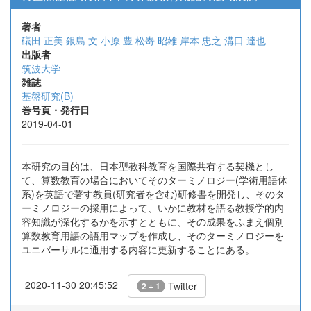
著者
礒田 正美
銀島 文
小原 豊
松嵜 昭雄
岸本 忠之
溝口 達也
出版者
筑波大学
雑誌
基盤研究(B)
巻号頁・発行日
2019-04-01
本研究の目的は、日本型教科教育を国際共有する契機とし
て、算数教育の場合においてそのターミノロジー(学術用語体
系)を英語で著す教員(研究者を含む)研修書を開発し、そのタ
ーミノロジーの採用によって、いかに教材を語る教授学的内
容知識が深化するかを示すとともに、その成果をふまえ個別
算数教育用語の語用マップを作成し、そのターミノロジーを
ユニバーサルに通用する内容に更新することにある。
2020-11-30 20:45:52
Twitter
2 + 1