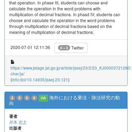
that operation. In phase III, students can choose and
calculate the operation in the word problems with
multiplication of decimal fractions. In phasd IV, students can
choose and calculate the operation in the word problems
through multiplication of decimal fractions based on the
meaning of multiplication of decimal fractions.
2020-07-01 12:11:36
Twitter
4 + 2
https://www.jstage.jst.go.jp/article/jssej/23/2/23_KJ00003721260/_
char/ja/
(
info:doi/10.14935/jssej.23.121
)
海外における乗法・除法研究の動
3
0
0
0
OA
向
著者
岸本 忠之
出版者