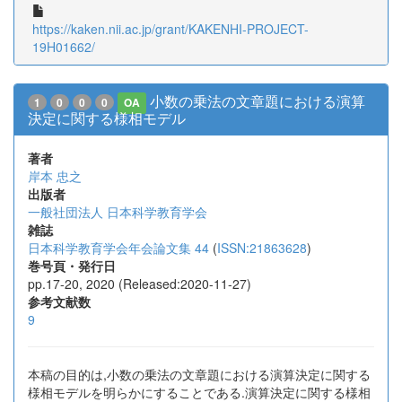
https://kaken.nii.ac.jp/grant/KAKENHI-PROJECT-
19H01662/
小数の乗法の文章題における演算
1
0
0
0
OA
決定に関する様相モデル
著者
岸本 忠之
出版者
一般社団法人 日本科学教育学会
雑誌
日本科学教育学会年会論文集 44
(
ISSN:21863628
)
巻号頁・発行日
pp.17-20, 2020 (Released:2020-11-27)
参考文献数
9
本稿の目的は,小数の乗法の文章題における演算決定に関する
様相モデルを明らかにすることである.演算決定に関する様相