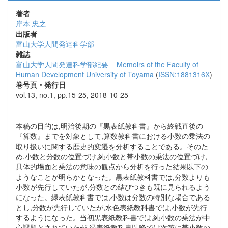
著者
岸本 忠之
出版者
富山大学人間発達科学部
雑誌
富山大学人間発達科学部紀要 = Memoirs of the Faculty of
Human Development University of Toyama
(
ISSN:1881316X
)
巻号頁・発行日
vol.13, no.1, pp.15-25, 2018-10-25
本稿の目的は,明治後期の『黒表紙教科書』から終戦直後の
『算数』までを対象として,算数教科書における小数の乗法の
取り扱いに関する歴史的変遷を分析することである。そのた
め,小数と分数の位置づけ,純小数と帯小数の乗法の位置づけ,
具体的場面と乗法の意味の観点から分析を行った結果以下の
ようなことが明らかとなった。黒表紙教科書では,分数よりも
小数が先行していたが,分数との結びつきも既に見られるよう
になった。緑表紙教科書では,小数は分数の特別な場合である
とし,分数が先行していたが,水色表紙教科書では,小数が先行
するようになった。当初黒表紙教科書では,純小数の乗法が中
心課題とされていたが,緑表紙教科書以降では次第に帯小数の