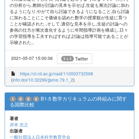
の分析から,教師が討論の見本を示せば,生徒も漸次討論に加わ
るようになり,やがて自ら討論できるようになること,自ら討論
に加わることにこそ価値を認めた数学の授業観が生徒に育つ
ことが確認された.,そして,適切な見本を示し,生徒の討論への
参画の仕方が漸次進化するように年間指導計画を構成し,日々
の学習指導を工夫すればすれば,討論は指導可能であることが
示唆された.,
2021-05-07 15:00:06
Twitter
1 + 1
https://ci.nii.ac.jp/naid/110003732598
(
info:doi/10.32296/jjsme.79.1_2
)
B1-5 数学カリキュラムの枠組みに関す
1
0
0
0
る国際比較
著者
岸本 忠之
出版者
一般社団法人日本科学教育学会