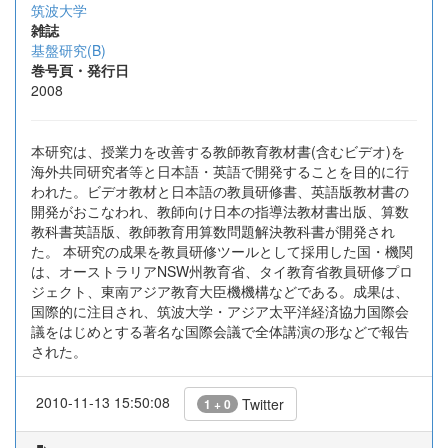
筑波大学
雑誌
基盤研究(B)
巻号頁・発行日
2008
本研究は、授業力を改善する教師教育教材書(含むビデオ)を
海外共同研究者等と日本語・英語で開発することを目的に行
われた。ビデオ教材と日本語の教員研修書、英語版教材書の
開発がおこなわれ、教師向け日本の指導法教材書出版、算数
教科書英語版、教師教育用算数問題解決教科書が開発され
た。 本研究の成果を教員研修ツールとして採用した国・機関
は、オーストラリアNSW州教育省、タイ教育省教員研修プロ
ジェクト、東南アジア教育大臣機機構などである。成果は、
国際的に注目され、筑波大学・アジア太平洋経済協力国際会
議をはじめとする著名な国際会議で全体講演の形などで報告
された。
2010-11-13 15:50:08
Twitter
1 + 0