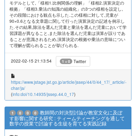
モデルとして,「様相1.比例関係の理解」「様相2.演算決定の
根拠」「様相3.乗法の知識の組織化」の3つの様相を設定し,
その段階における観点も示した.この様相に対して,児童が
90×0.6となる文章題に関して行った演算決定の記述を例示し
た.その結果,除法を選んだ児童と乗法を選んだ児童において学
習課題が異なること,また除法を選んだ児童は演算が誤りであ
ることが意識されるため,演算決定の根拠や乗法の意味につい
て理解が図られることが挙げられる.
2022-02-15 21:13:54
Twitter
1 + 0
https://www.jstage.jst.go.jp/article/jssep/44/0/44_17/_article/-
char/ja/
(
info:doi/10.14935/jssep.44.0_17
)
教師間の対決型討論が教室文化に及ぼ
1
0
0
0
す影響に関する研究 : ティームティーチングを通して
数学の授業で討論する生徒を育てる実践記録