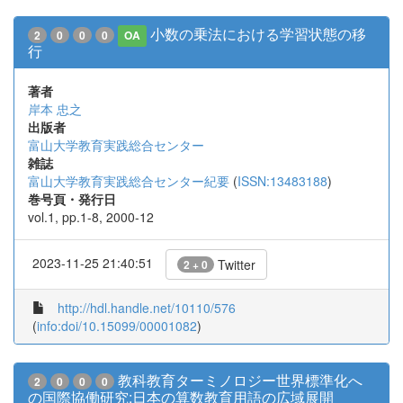
小数の乗法における学習状態の移
2
0
0
0
OA
行
著者
岸本 忠之
出版者
富山大学教育実践総合センター
雑誌
富山大学教育実践総合センター紀要
(
ISSN:13483188
)
巻号頁・発行日
vol.1, pp.1-8, 2000-12
2023-11-25 21:40:51
Twitter
2 + 0
http://hdl.handle.net/10110/576
(
info:doi/10.15099/00001082
)
教科教育ターミノロジー世界標準化へ
2
0
0
0
の国際協働研究:日本の算数教育用語の広域展開