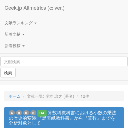
Ceek.jp Altmetrics (α ver.)
文献ランキング
新着文献
新着投稿
検索
ホーム
文献一覧: 岸本 忠之 (著者)
12件
算数科教科書における小数の乗法
4
0
0
0
OA
の歴史的変遷:『黒表紙教科書』から『算数』までを
分析対象として