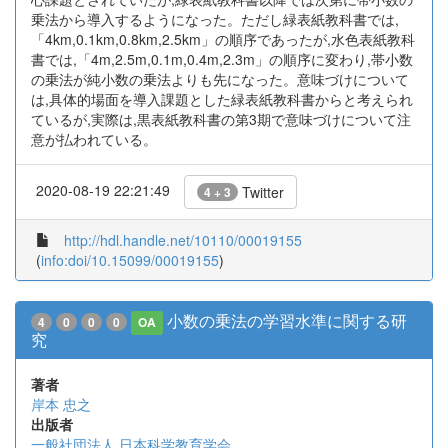
乗法から導入するようになった。ただし緑表紙教科書では,
「4km,0.1km,0.8km,2.5km」の順序であったが,水色表紙教科
書では,「4m,2.5m,0.1m,0.4m,2.3m」の順序に変わり,帯小数
の乗法が純小数の乗法よりも先になった。意味づけについて
は,具体的場面を導入課題とした緑表紙教科書からと考えられ
ているが,実際は,黒表紙教科書の第3期で意味づけについて注
意が払われている。
2020-08-19 22:21:49
Twitter
4 + 3
http://hdl.handle.net/10110/00019155
(
info:doi/10.15099/00019155
)
小数の乗法の学習水準に関する研
4
0
0
0
OA
究
著者
岸本 忠之
出版者
一般社団法人 日本科学教育学会