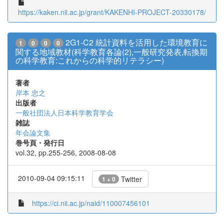
https://kaken.nii.ac.jp/grant/KAKENHI-PROJECT-20330178/
2G1-C2 統計資料を活用した環境教育に
1
0
0
0
関する地域教材(科学教育各論(2),一般研究発表,転換期
の科学教育:これからの科学的リテラシー)
著者
岸本 忠之
出版者
一般社団法人日本科学教育学会
雑誌
年会論文集
巻号頁・発行日
vol.32, pp.255-256, 2008-08-08
2010-09-04 09:15:11
Twitter
1 + 0
https://ci.nii.ac.jp/naid/110007456101