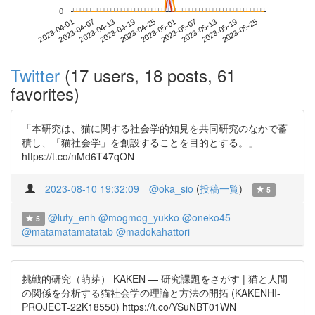
0
2023-05-19
2023-04-01
2023-04-19
2023-05-07
2023-05-25
2023-04-07
2023-04-25
2023-05-13
2023-04-13
2023-05-01
Twitter
(17 users, 18 posts, 61
favorites)
「本研究は、猫に関する社会学的知見を共同研究のなかで蓄
積し、「猫社会学」を創設することを目的とする。」
https://t.co/nMd6T47qON
2023-08-10 19:32:09
@oka_sio
(
投稿一覧
)
5
@luty_enh
@mogmog_yukko
@oneko45
5
@matamatamatatab
@madokahattori
挑戦的研究（萌芽） KAKEN — 研究課題をさがす | 猫と人間
の関係を分析する猫社会学の理論と方法の開拓 (KAKENHI-
PROJECT-22K18550) https://t.co/YSuNBT01WN