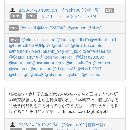
2023-04-29 13:09:51
@high190
(
投稿一覧
)
6
リツイート・ネットワーク (5)
33
0.358
@n_koid
@Ma18238890
@yymmdd
@aiko3
5
@Virgo_shu_chan
@tanakagorilla10
@without_torii
25
@fenFad91mRUNpU7
@imfujis0
@hiro_tatsumoto
@mamoru9jo
@tubuann_only
@n_koid
@tetteresearch
@ScaryHarry10
@kodomo_broiler_
@Ma18238890
@yana_nao
@Astraia_Athena
@mintiahoffer
@torchindi
@yymmdd
@naro_kuri
@daigaku23
@yishii_0207
@shoji_go
@aiko3
@akagami_syokuin
@t_iceman
猫社会学‼︎ 赤川学先生が代表のめちゃくちゃ面白そうな科研
の研究課題にたまたま行き着いた。「本研究は、猫に関する
社会学的知見を共同研究のなかで蓄積し、「猫社会学」を創
設することを目的とする」。 https://t.co/vSXgRhSyoB
2023-04-29 12:22:34
@Kyohhei99
(
投稿一覧
)