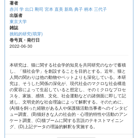
著者
赤川 学
出口 剛司
宮本 直美
新島 典子
柄本 三代子
出版者
東京大学
雑誌
挑戦的研究(萌芽)
巻号頁・発行日
2022-06-30
本研究は、猫に関する社会学的知見を共同研究のなかで蓄積
し、「猫社会学」を創設することを目的とする。近年、猫と
人間の関わりは他の動物やペットよりも深化している。本研
究は、そうした関係の深化が、現代社会のマクロな社会構造
の変容によって生起していると想定し、そのミクロなプロセ
スを、家族、感情、文化、社会運動などの諸側面に即して記
述し、文明史的な社会理論によって解釈する。そのために、
(A)猫を飼った経験がある人や保護猫活動当事者へのインタビ
ュー調査、(B)猫好きな人の社会的・心理的特性や活動のアン
ケート調査、(C)猫ブームに関する言説のテキストマイニン
グ、(D)上記データの理論的解釈を実施する。