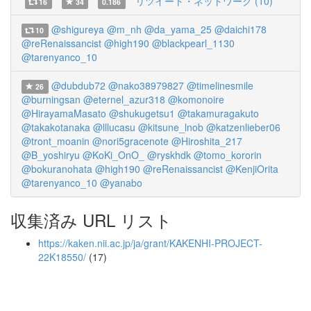
リツイート・ネットワーク (10)
16
34
0.186
@shigureya
@m_nh
@da_yama_25
@daichi178
10
@reRenaissancist
@high190
@blackpearl_1130
@tarenyanco_10
@dubdub72
@nako38979827
@timelinesmile
26
@burningsan
@eternel_azur318
@komonoire
@HirayamaMasato
@shukugetsu1
@takamuragakuto
@takakotanaka
@lllucasu
@kitsune_lnob
@katzenlieber06
@tront_moanin
@nori5gracenote
@Hiroshita_217
@B_yoshiryu
@KoKi_OnO_
@ryskhdk
@tomo_kororin
@bokuranohata
@high190
@reRenaissancist
@KenjiOrita
@tarenyanco_10
@yanabo
収集済み URL リスト
https://kaken.nii.ac.jp/ja/grant/KAKENHI-PROJECT-
22K18550/
(17)