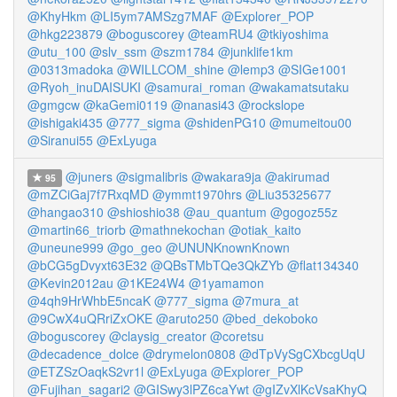
@KhyHkm
@LI5ym7AMSzg7MAF
@Explorer_POP
@hkg223879
@boguscorey
@teamRU4
@tkiyoshima
@utu_100
@slv_ssm
@szm1784
@junklife1km
@0313madoka
@WILLCOM_shine
@lemp3
@SIGe1001
@Ryoh_inuDAISUKI
@samurai_roman
@wakamatsutaku
@gmgcw
@kaGemi0119
@nanasi43
@rockslope
@ishigaki435
@777_sigma
@shidenPG10
@mumeitou00
@Siranui55
@ExLyuga
@juners
@sigmalibris
@wakara9ja
@akirumad
95
@mZCiGaj7f7RxqMD
@ymmt1970hrs
@Liu35325677
@hangao310
@shioshio38
@au_quantum
@gogoz55z
@martin66_triorb
@mathnekochan
@otiak_kaito
@uneune999
@go_geo
@UNUNKnownKnown
@bCG5gDvyxt63E32
@QBsTMbTQe3QkZYb
@flat134340
@Kevin2012au
@1KE24W4
@1yamamon
@4qh9HrWhbE5ncaK
@777_sigma
@7mura_at
@9CwX4uQRriZxOKE
@aruto250
@bed_dekoboko
@boguscorey
@claysig_creator
@coretsu
@decadence_dolce
@drymelon0808
@dTpVySgCXbcgUqU
@ETZSzOaqkS2vr1l
@ExLyuga
@Explorer_POP
@Fujihan_sagari2
@GISwy3lPZ6caYwt
@gIZvXlKcVsaKhyQ