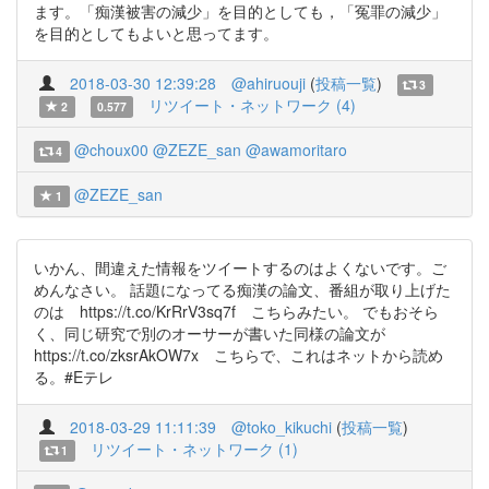
ます。「痴漢被害の減少」を目的としても，「冤罪の減少」
を目的としてもよいと思ってます。
2018-03-30 12:39:28
@ahiruouji
(
投稿一覧
)
3
リツイート・ネットワーク (4)
2
0.577
@choux00
@ZEZE_san
@awamoritaro
4
@ZEZE_san
1
いかん、間違えた情報をツイートするのはよくないです。ご
めんなさい。 話題になってる痴漢の論文、番組が取り上げた
のは https://t.co/KrRrV3sq7f こちらみたい。 でもおそら
く、同じ研究で別のオーサーが書いた同様の論文が
https://t.co/zksrAkOW7x こちらで、これはネットから読め
る。#Eテレ
2018-03-29 11:11:39
@toko_kikuchi
(
投稿一覧
)
リツイート・ネットワーク (1)
1