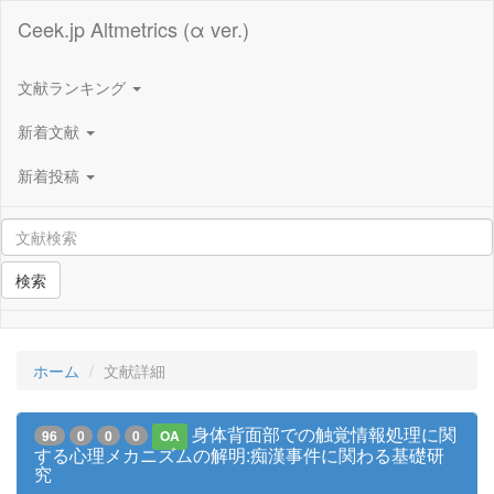
Ceek.jp Altmetrics (α ver.)
文献ランキング
新着文献
新着投稿
検索
ホーム
文献詳細
身体背面部での触覚情報処理に関
96
0
0
0
OA
する心理メカニズムの解明:痴漢事件に関わる基礎研
究