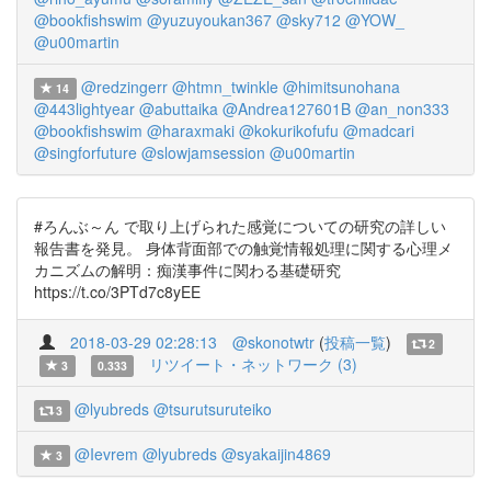
@bookfishswim
@yuzuyoukan367
@sky712
@YOW_
@u00martin
@redzingerr
@htmn_twinkle
@himitsunohana
14
@443lightyear
@abuttaika
@Andrea127601B
@an_non333
@bookfishswim
@haraxmaki
@kokurikofufu
@madcari
@singforfuture
@slowjamsession
@u00martin
#ろんぶ～ん で取り上げられた感覚についての研究の詳しい
報告書を発見。 身体背面部での触覚情報処理に関する心理メ
カニズムの解明：痴漢事件に関わる基礎研究
https://t.co/3PTd7c8yEE
2018-03-29 02:28:13
@skonotwtr
(
投稿一覧
)
2
リツイート・ネットワーク (3)
3
0.333
@lyubreds
@tsurutsuruteiko
3
@Ievrem
@lyubreds
@syakaijin4869
3