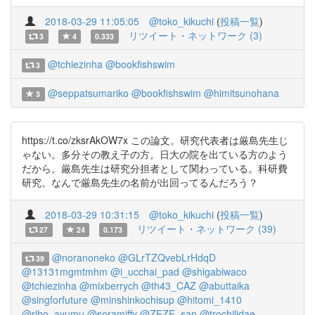
2018-03-29 11:05:05
@toko_kikuchi
(
投稿一覧
)
リツイート・ネットワーク (3)
3
4
0.333
@tchiezinha
@bookfishswim
3
@seppatsumariko
@bookfishswim
@himitsunohana
3
https://t.co/zksrAkOW7x この論文。研究代表者は厳島先生じ
ゃない。多分その教え子の方。日大の院を出ている方のよう
だから。厳島先生は研究分担者として関わっている。科研費
研究。なんで厳島先生の名前が出回ってるんだろう？
2018-03-29 10:31:15
@toko_kikuchi
(
投稿一覧
)
リツイート・ネットワーク (39)
27
24
0.173
@noranoneko
@GLrTZQvebLrHdqD
39
@13131mgmtmhm
@i_ucchai_pad
@shigabiwaco
@tchiezinha
@mixberrych
@th43_CAZ
@abuttaika
@singforfuture
@minshinkochisup
@hitomi_1410
@riho_ayumu
@soramiffy
@ZEZE_san
@trochilidae