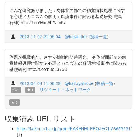
こんな研究ありました：身体背面部での触覚情報処理に関す
る心理メカニズムの解明：痴漢事件に関わる基礎研究(厳島
行雄) http://t.co/Rxq5hYJm5v
2013-11-07 21:05:04
@kakentter
(
投稿一覧
)
副題が挑戦的だ。さすが挑戦的萌芽研究。 身体背面部での触
覚情報処理に関する心理メカニズムの解明:痴漢事件に関わる
基礎研究 http://t.co/n8qL375U
2012-04-04 11:08:29
@kazuyainoue
(
投稿一覧
)
リツイート・ネットワーク
1
1
0
収集済み URL リスト
https://kaken.nii.ac.jp/grant/KAKENHI-PROJECT-23653231/
(1)