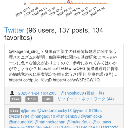
0
2018-04-18
2018-03-01
2018-03-19
2018-04-06
2018-04-24
2018-03-07
2018-03-25
2018-04-12
2018-03-13
2018-03-31
Twitter
(96 users, 137 posts, 134
favorites)
@iikagenni_siro_ > 身体背面部での触覚情報処理に関する心
理メカニズムの解明：痴漢事件に関わる基礎研究 こちらのペ
ージに色々な論文がありますので、参考にされてみてはいか
がでしょうか？ https://t.co/TEG6wnwQFG 痴漢遭遇時に臀部
の触感覚のみに事実認定を頼る危うさ(季刊 刑事弁護76号)…
https://t.co/dpUolH8vgD https://t.co/wW5F5GWj7O
2023-11-24 16:42:03
@shioshio38
(
投稿一覧
)
リツイート・ネットワーク (44)
47
100
0.485
@juners
@windorbluesky13
@ymmt1970hrs
44
@szm1784
@hangao310
@shioshio38
@yamicoke
@uneune999
@mathnekochan
@InukaiKouki
@kk_says
@nekora2520
@lightstar1412
@flat134340
@RNJ33972270