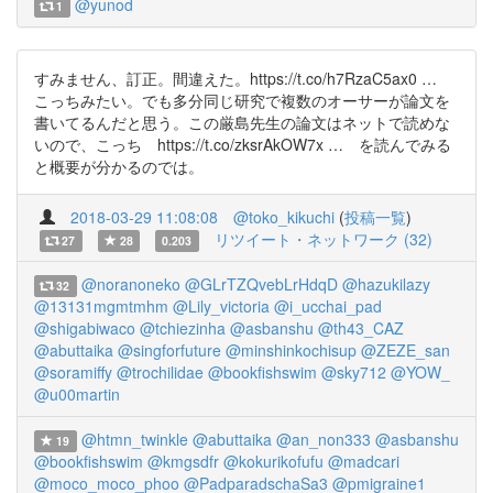
@yunod
1
すみません、訂正。間違えた。https://t.co/h7RzaC5ax0 …
こっちみたい。でも多分同じ研究で複数のオーサーが論文を
書いてるんだと思う。この厳島先生の論文はネットで読めな
いので、こっち https://t.co/zksrAkOW7x … を読んでみる
と概要が分かるのでは。
2018-03-29 11:08:08
@toko_kikuchi
(
投稿一覧
)
リツイート・ネットワーク (32)
27
28
0.203
@noranoneko
@GLrTZQvebLrHdqD
@hazukilazy
32
@13131mgmtmhm
@Lily_victoria
@i_ucchai_pad
@shigabiwaco
@tchiezinha
@asbanshu
@th43_CAZ
@abuttaika
@singforfuture
@minshinkochisup
@ZEZE_san
@soramiffy
@trochilidae
@bookfishswim
@sky712
@YOW_
@u00martin
@htmn_twinkle
@abuttaika
@an_non333
@asbanshu
19
@bookfishswim
@kmgsdfr
@kokurikofufu
@madcari
@moco_moco_phoo
@PadparadschaSa3
@pmigraine1