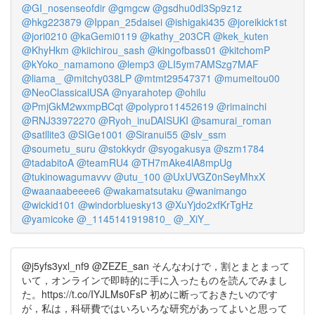
@GI_nosenseofdir
@gmgcw
@gsdhu0dl3Sp9z1z
@hkg223879
@Ippan_25daisei
@ishigaki435
@joreikick1st
@jori0210
@kaGemi0119
@kathy_203CR
@kek_kuten
@KhyHkm
@kiichirou_sash
@kingofbass01
@kitchomP
@kYoko_namamono
@lemp3
@LI5ym7AMSzg7MAF
@liama_
@mitchy038LP
@mtmt29547371
@mumeitou00
@NeoClassicalUSA
@nyarahotep
@ohilu
@PmjGkM2wxmpBCqt
@polypro11452619
@rimainchi
@RNJ33972270
@Ryoh_inuDAISUKI
@samurai_roman
@satllite3
@SIGe1001
@Siranui55
@slv_ssm
@soumetu_suru
@stokkydr
@syogakusya
@szm1784
@tadabitoA
@teamRU4
@TH7mAke4lA8mpUg
@tukinowagumavvv
@utu_100
@UxUVGZ0nSeyMhxX
@waanaabeeee6
@wakamatsutaku
@wanimango
@wickid101
@windorbluesky13
@XuYjdo2xfKrTgHz
@yamicoke
@_1145141919810_
@_XiY_
@j5yfs3yxl_nf9 @ZEZE_san そんなわけで，割とまとまって
いて，オンラインで即時的に手に入ったものを読んでみまし
た。https://t.co/IYJLMs0FsP 初めに断っておきたいのです
が，私は，科研費ではいろいろな研究があってよいと思って