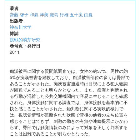
著者
齋藤 馨子
和氣 洋美
厳島 行雄
五十嵐 由夏
出版者
神奈川大学
雑誌
挑戦的萌芽研究
巻号頁・発行日
2011
痴漢被害に関する質問紙調査では、女性の約37%、男性の約
5%が痴漢被害を経験しており、痴漢被害部位の多くは臀部で
あることが示された。痴漢被害遭遇時は目視による犯人確認
が困難であることも明らかとなった。また、痴漢と判断され
る行動が混雑した公共交通機関内で容易に生じることも確認
された。身体接触に関する調査では、身体接触を基本的に不
快と感じることが示された。触判断に関する実験的検討で
は、視聴覚情報が遮断された状態で背後の他者の立ち位置を
感じることはできず、刺激の動きの有無や連続提示にかかわ
らず、臀部では触覚情報のみによって対象を正しく判断する
ことは困難であることが明らかとなった。