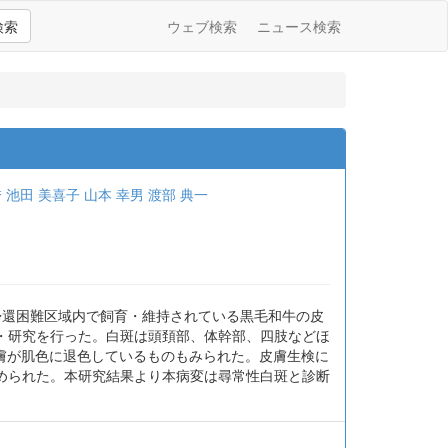
検索
ウェブ検索
ニュース検索
秀
池田 美喜子
山本 幸男
渡部 典一
帰還困難区域内で飼育・維持されている黒毛和牛の皮
・研究を行った。白斑は頭頚部、体幹部、四肢などほ
膚が肌色に退色しているものもみられた。皮膚生検に
められた。本研究結果より本病変は尋常性白斑と診断