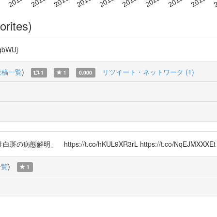
orites)
CgbWUj
投稿一覧
)
リツイート・ネットワーク (1)
1
1
0.000
ttps://t.co/hKUL9XR3rL https://t.co/NqEJMXXXEt
一覧
)
1