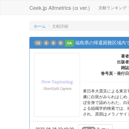
Ceek.jp Altmetrics (α ver.)
文献ランキング
ホーム
文献詳細
福島県の帰還困難区域内
12
0
0
0
OA
著者
出版者
雑誌
巻号頁・発行日
東日本大震災による東京
膚に白斑がみられはじめ
ぼ全身で認められた。白
よる組織学的検索では、
され、原因はメラノサイ
2023-08-28 22:49:29