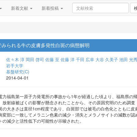
新着文献
新着投稿
でみられる牛の皮膚多発性白斑の病態解明
佐々木 淳
岡田 啓司
佐藤 至
佐藤 洋
千田 広幸
大谷 久美子
池田 光
岩手大学
基盤研究(C)
2014-04-01
電力福島第一原子力発電所の事故から1年が経過した頃より、福島県の
、放射線被ばくの影響が懸念されたことから、その原因究明のため調査
斑の大きさは直径1cm程度であり、白斑部では被毛の白色化とともに皮
病変部に一致してメラニン色素の減少・消失とメラノサイトの減数が認
トの減少と活性低下の可能性が示唆された。