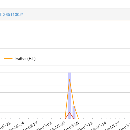
CT-26511002/
Twitter (RT)
2019-03-14
2019-03-17
2019-03
-02-21
2
2019-02-24
2019-02-27
2019-03-02
2019-03-05
2019-03-08
2019-03-11