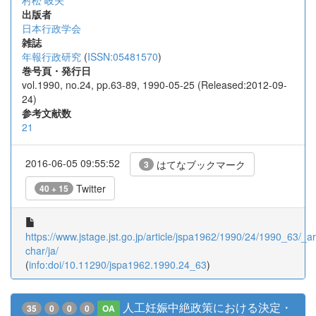
村松 岐夫
出版者
日本行政学会
雑誌
年報行政研究
(
ISSN:05481570
)
巻号頁・発行日
vol.1990, no.24, pp.63-89, 1990-05-25 (Released:2012-09-
24)
参考文献数
21
2016-06-05 09:55:52
はてなブックマーク
3
Twitter
40 + 15
https://www.jstage.jst.go.jp/article/jspa1962/1990/24/1990_63/_art
char/ja/
(
info:doi/10.11290/jspa1962.1990.24_63
)
人工妊娠中絶政策における決定・
35
0
0
0
OA