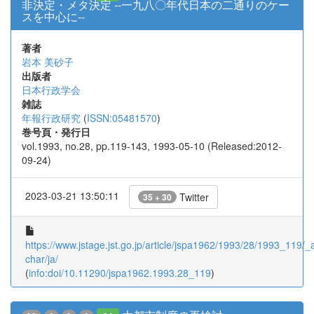
非決定・メタ決定 --一九八〇年代日本の二通りのケー
スを中心に--
著者
岩本 美砂子
出版者
日本行政学会
雑誌
年報行政研究
(
ISSN:05481570
)
巻号頁・発行日
vol.1993, no.28, pp.119-143, 1993-05-10 (Released:2012-
09-24)
2023-03-21 13:50:11
Twitter
35 + 30
https://www.jstage.jst.go.jp/article/jspa1962/1993/28/1993_119/_ar
char/ja/
(
info:doi/10.11290/jspa1962.1993.28_119
)