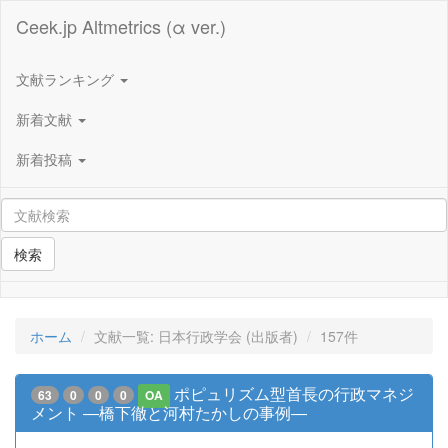
Ceek.jp Altmetrics (α ver.)
文献ランキング
新着文献
新着投稿
検索
ホーム
文献一覧: 日本行政学会 (出版者)
157件
ポピュリズム型首長の行政マネジ
63
0
0
0
OA
メント ―橋下徹と河村たかしの事例―