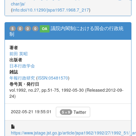
char/ja/
(
info:doi/10.11290/jspa1957.1968.7_217
)
議院内閣制における国会の行政統
5
0
0
0
OA
制
著者
前田 英昭
出版者
日本行政学会
雑誌
年報行政研究
(
ISSN:05481570
)
巻号頁・発行日
vol.1992, no.27, pp.51-75, 1992-05-30 (Released:2012-09-
24)
2022-05-21 19:55:01
Twitter
5 + 9
https://www.jstage.jst.go.jp/article/jspa1962/1992/27/1992_51/_art