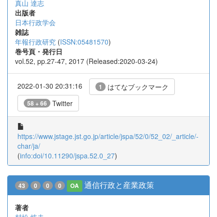
真山 達志
出版者
日本行政学会
雑誌
年報行政研究
(
ISSN:05481570
)
巻号頁・発行日
vol.52, pp.27-47, 2017 (Released:2020-03-24)
2022-01-30 20:31:16
はてなブックマーク
1
Twitter
58 + 66
https://www.jstage.jst.go.jp/article/jspa/52/0/52_02/_article/-
char/ja/
(
info:doi/10.11290/jspa.52.0_27
)
通信行政と産業政策
43
0
0
0
OA
著者