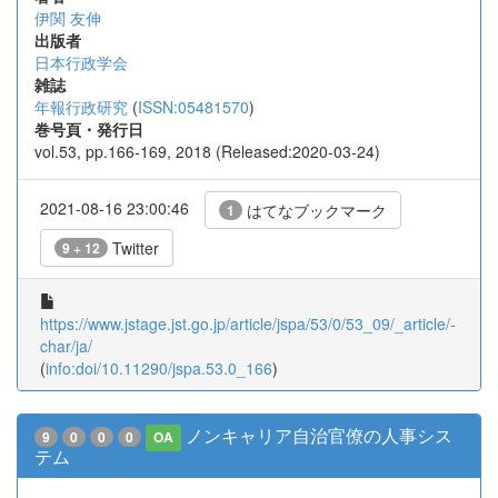
伊関 友伸
出版者
日本行政学会
雑誌
年報行政研究
(
ISSN:05481570
)
巻号頁・発行日
vol.53, pp.166-169, 2018 (Released:2020-03-24)
2021-08-16 23:00:46
はてなブックマーク
1
Twitter
9 + 12
https://www.jstage.jst.go.jp/article/jspa/53/0/53_09/_article/-
char/ja/
(
info:doi/10.11290/jspa.53.0_166
)
ノンキャリア自治官僚の人事シス
9
0
0
0
OA
テム