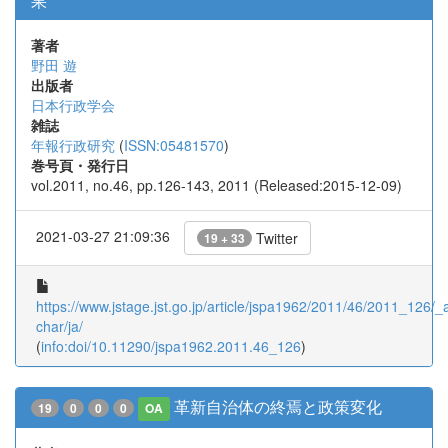
果
著者
野田 遊
出版者
日本行政学会
雑誌
年報行政研究
(
ISSN:05481570
)
巻号頁・発行日
vol.2011, no.46, pp.126-143, 2011 (Released:2015-12-09)
2021-03-27 21:09:36
Twitter
19 + 33
https://www.jstage.jst.go.jp/article/jspa1962/2011/46/2011_126/_ar
char/ja/
(
info:doi/10.11290/jspa1962.2011.46_126
)
革新自治体の終焉と政策変化
19
0
0
0
OA