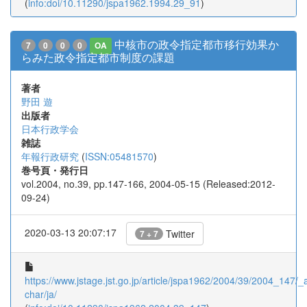
(
info:doi/10.11290/jspa1962.1994.29_91
)
中核市の政令指定都市移行効果か
7
0
0
0
OA
らみた政令指定都市制度の課題
著者
野田 遊
出版者
日本行政学会
雑誌
年報行政研究
(
ISSN:05481570
)
巻号頁・発行日
vol.2004, no.39, pp.147-166, 2004-05-15 (Released:2012-
09-24)
2020-03-13 20:07:17
Twitter
7 + 7
https://www.jstage.jst.go.jp/article/jspa1962/2004/39/2004_147/_ar
char/ja/