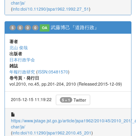
char/ja/
(
info:doi/10.11290/jspa1962.1992.27_51
)
武藤博己『道路行政』
5
0
0
0
OA
著者
北山 俊哉
出版者
日本行政学会
雑誌
年報行政研究
(
ISSN:05481570
)
巻号頁・発行日
vol.2010, no.45, pp.201-204, 2010 (Released:2015-12-09)
2015-12-15 11:19:22
Twitter
5 + 1
https://www.jstage.jst.go.jp/article/jspa1962/2010/45/2010_201/_ar
char/ja/
(
info:doi/10.11290/jspa1962.2010.45_201
)