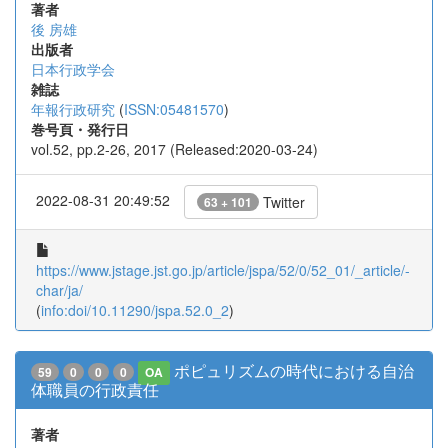
著者
後 房雄
出版者
日本行政学会
雑誌
年報行政研究
(
ISSN:05481570
)
巻号頁・発行日
vol.52, pp.2-26, 2017 (Released:2020-03-24)
2022-08-31 20:49:52
Twitter
63 + 101
https://www.jstage.jst.go.jp/article/jspa/52/0/52_01/_article/-
char/ja/
(
info:doi/10.11290/jspa.52.0_2
)
ポピュリズムの時代における自治
59
0
0
0
OA
体職員の行政責任
著者