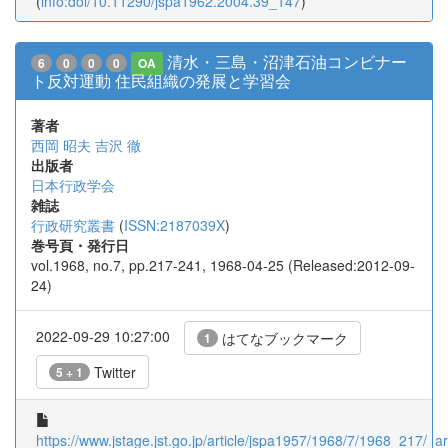
(
info:doi/10.11290/jspa1962.2004.39_147
)
清水・三島・沼津石油コンビナー
6
0
0
0
OA
ト反対運動 住民組織の発展と学習会
著者
西岡 昭夫
吉沢 徹
出版者
日本行政学会
雑誌
行政研究叢書
(
ISSN:2187039X
)
巻号頁・発行日
vol.1968, no.7, pp.217-241, 1968-04-25 (Released:2012-09-
24)
2022-09-29 10:27:00
はてなブックマーク
1
Twitter
5 + 1
https://www.jstage.jst.go.jp/article/jspa1957/1968/7/1968_217/_art