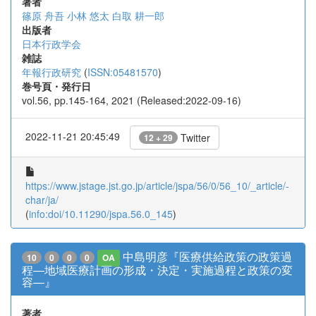
著者
篠原 舟吾
小林 悠太
白取 耕一郎
出版者
日本行政学会
雑誌
年報行政研究
(
ISSN:05481570
)
巻号頁・発行日
vol.56, pp.145-164, 2021 (Released:2022-09-16)
2022-11-21 20:45:49
Twitter
12 + 29
https://www.jstage.jst.go.jp/article/jspa/56/0/56_10/_article/-
char/ja/
(
info:doi/10.11290/jspa.56.0_145
)
中島明彦『医療供給政策の政策過
10
0
0
0
OA
程―地域医療計画の形成・決定・実施過程と政策の変
容―』
著者