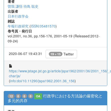
著者
曽我 謙悟
待鳥 聡史
出版者
日本行政学会
雑誌
年報行政研究
(
ISSN:05481570
)
巻号頁・発行日
vol.2001, no.36, pp.156-176, 2001-05-19 (Released:2012-
09-24)
2020-06-07 19:43:31
Twitter
19 + 15
https://www.jstage.jst.go.jp/article/jspa1962/2001/36/2001_156/_ar
char/ja/
(
info:doi/10.11290/jspa1962.2001.36_156
)
行政学における方法論の厳密化と
12
0
0
0
OA
多元的共存