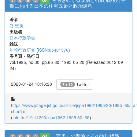
7
0
0
0
OA
期における日本の住宅政策と政治過程
著者
谷 聖美
出版者
日本行政学会
雑誌
年報行政研究
(
ISSN:05481570
)
巻号頁・発行日
vol.1995, no.30, pp.65-80, 1995-05-20 (Released:2012-09-
24)
2023-01-24 10:16:28
Twitter
7 + 12
https://www.jstage.jst.go.jp/article/jspa1962/1995/30/1995_65/_art
char/ja/
(
info:doi/10.11290/jspa1962.1995.30_65
)
「官房」の理論とその論理構造
7
0
0
0
OA