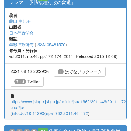
レンマ ―予防接種行政の変遷』
著者
藤田 由紀子
出版者
日本行政学会
雑誌
年報行政研究
(
ISSN:05481570
)
巻号頁・発行日
vol.2011, no.46, pp.172-174, 2011 (Released:2015-12-09)
2021-08-12 20:29:26
はてなブックマーク
1
Twitter
7 + 3
https://www.jstage.jst.go.jp/article/jspa1962/2011/46/2011_172/_ar
char/ja/
(
info:doi/10.11290/jspa1962.2011.46_172
)
住宅をめぐる政治と行政 戦後前半