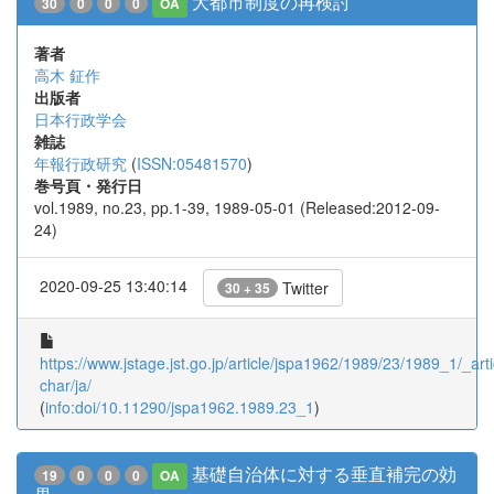
大都市制度の再検討
30
0
0
0
OA
著者
高木 鉦作
出版者
日本行政学会
雑誌
年報行政研究
(
ISSN:05481570
)
巻号頁・発行日
vol.1989, no.23, pp.1-39, 1989-05-01 (Released:2012-09-
24)
2020-09-25 13:40:14
Twitter
30 + 35
https://www.jstage.jst.go.jp/article/jspa1962/1989/23/1989_1/_arti
char/ja/
(
info:doi/10.11290/jspa1962.1989.23_1
)
基礎自治体に対する垂直補完の効
19
0
0
0
OA