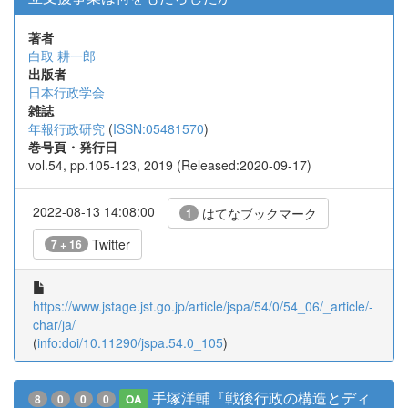
著者
白取 耕一郎
出版者
日本行政学会
雑誌
年報行政研究
(
ISSN:05481570
)
巻号頁・発行日
vol.54, pp.105-123, 2019 (Released:2020-09-17)
2022-08-13 14:08:00
はてなブックマーク
1
Twitter
7 + 16
https://www.jstage.jst.go.jp/article/jspa/54/0/54_06/_article/-
char/ja/
(
info:doi/10.11290/jspa.54.0_105
)
手塚洋輔『戦後行政の構造とディ
8
0
0
0
OA