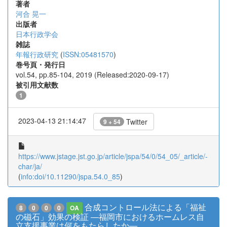
著者
河合 晃一
出版者
日本行政学会
雑誌
年報行政研究
(
ISSN:05481570
)
巻号頁・発行日
vol.54, pp.85-104, 2019 (Released:2020-09-17)
被引用文献数
1
2023-04-13 21:14:47
Twitter
9 + 54
https://www.jstage.jst.go.jp/article/jspa/54/0/54_05/_article/-
char/ja/
(
info:doi/10.11290/jspa.54.0_85
)
合成コントロール法による「福祉
8
0
0
0
OA
の磁石」効果の検証 ―福岡市におけるホームレス自
立支援事業は何をもたらしたか―