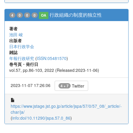
行政組織の制度的独立性
4
0
0
0
OA
著者
池田 峻
出版者
日本行政学会
雑誌
年報行政研究
(
ISSN:05481570
)
巻号頁・発行日
vol.57, pp.86-103, 2022 (Released:2023-11-06)
2023-11-07 17:26:06
Twitter
4 + 7
https://www.jstage.jst.go.jp/article/jspa/57/0/57_08/_article/-
char/ja/
(
info:doi/10.11290/jspa.57.0_86
)