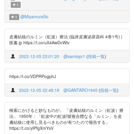
1
@MiyamuraSo
1
皮膚結核のルミン（虹波）療法 (臨床皮膚泌尿器科 4巻1号) |
医書.jp https://t.co/uX4AwDcWiv
2022-12-05 23:01:20
@samiopr1
(
投稿一覧
)
https://t.co/VDPRPogphJ
2022-12-05 22:48:18
@GANTARO1945
(
投稿一覧
)
検索にかけると妙なものが。 「皮膚結核のルミン（虹波）療
法」 1950年：「虹波中の虹波I號複合體なる「ルミン」を皮
膚結核に使用し見るべきものが有つたので報告する」
https://t.co/yIPfgXmYsV