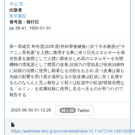
平山 芳
出版者
医学書院
巻号頁・発行日
pp.38-41, 1950-01-01
第一章緒言 昨年度(23年度)外科學會總會に於て今永教授が"チ
アニン系色素"を入體に應用する事に依り日光エネルギーを感
光色素を媒體として人體に吸收せしめ其のエネルギーを生體
機轉の増進源として體質の改善,抗病力の増加及び疾病治療特
に結核の治療に使用し顯著なる治効をおさめ,且つ皮膚は最も
光線の影響を受け易き場所なるが故皮膚は虹波に良く反應す
るものならんと言ふ報告より我々は虹波中の虹波I號複合體な
る「ルミン」を皮膚結核に使用し見るべきものが有つたので
報告する.
2023-06-30 01:12:26
Twitter
62 + 58
https://webview.isho.jp/journal/detail/abs/10.11477/mf.14912003