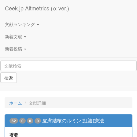
Ceek.jp Altmetrics (α ver.)
文献ランキング
新着文献
新着投稿
検索
ホーム
文献詳細
皮膚結核のルミン(虹波)療法
62
0
0
0
著者