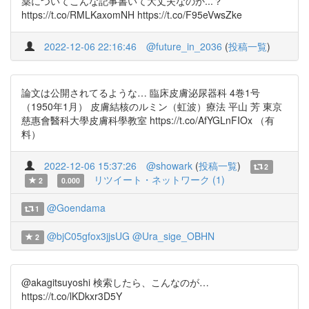
薬についてこんな記事書いて大丈夫なのか...？
https://t.co/RMLKaxomNH https://t.co/F95eVwsZke
2022-12-06 22:16:46
@future_in_2036
(
投稿一覧
)
論文は公開されてるような… 臨床皮膚泌尿器科 4巻1号
（1950年1月） 皮膚結核のルミン（虹波）療法 平山 芳 東京
慈惠會醫科大學皮膚科學教室 https://t.co/AfYGLnFIOx （有
料）
2022-12-06 15:37:26
@showark
(
投稿一覧
)
2
リツイート・ネットワーク (1)
2
0.000
@Goendama
1
@bjC05gfox3jjsUG
@Ura_sige_OBHN
2
@akagitsuyoshi 検索したら、こんなのが…
https://t.co/lKDkxr3D5Y