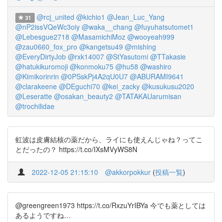
@rcj_united
@kichio1
@Jean_Luc_Yang
31
@nP2issVQeWc3oiy
@waka__chang
@fuyuhatsutomet1
@Lebesgue2718
@MasamichiMoz
@wooyeah999
@zau0660_fox_pro
@kangetsu49
@mishing
@EveryDirtyJob
@rxk14007
@StYasutomi
@TTakasie
@hatukikuromoji
@konmoku75
@hu58
@washiro
@Kimikorinrin
@0PSskPj4A2qU0U7
@ABURAMI9641
@clarakeene
@DEguchi70
@kei_zacky
@kusukusu2020
@Leseratte
@osakan_beauty2
@TATAKAUarumisan
@trochilidae
虹波は皮膚結核の薬だから、ライにも使えんじゃね？ってこ
とだったの？ https://t.co/IXsMVyWS8N
2022-12-05 21:15:10
@akkorpokkur
(
投稿一覧
)
@greengreen1973 https://t.co/RxzuYrIBYa 今でも薬としては
あるようですね…