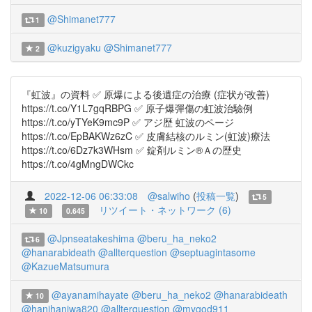
@Shimanet777
1
@kuzigyaku
@Shimanet777
2
『虹波』の資料 ✅ 原爆による後遺症の治療 (症状が改善)
https://t.co/Y1L7gqRBPG ✅ 原子爆彈傷の虹波治驗例
https://t.co/yTYeK9mc9P ✅ アジ歴 虹波のページ
https://t.co/EpBAKWz6zC ✅ 皮膚結核のルミン(虹波)療法
https://t.co/6Dz7k3WHsm ✅ 錠剤ルミン®Ａの歴史
https://t.co/4gMngDWCkc
2022-12-06 06:33:08
@salwiho
(
投稿一覧
)
5
リツイート・ネットワーク (6)
10
0.645
@Jpnseatakeshima
@beru_ha_neko2
6
@hanarabideath
@allterquestion
@septuagintasome
@KazueMatsumura
@ayanamihayate
@beru_ha_neko2
@hanarabideath
10
@hanihaniwa820
@allterquestion
@mygod911