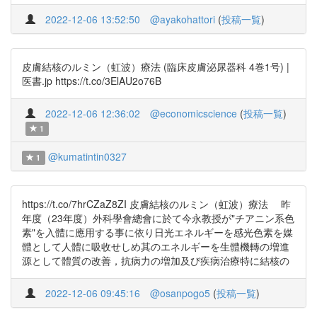
2022-12-06 13:52:50
@ayakohattori
(
投稿一覧
)
皮膚結核のルミン（虹波）療法 (臨床皮膚泌尿器科 4巻1号) |
医書.jp https://t.co/3ElAU2o76B
2022-12-06 12:36:02
@economicscience
(
投稿一覧
)
1
@kumatintin0327
1
https://t.co/7hrCZaZ8ZI 皮膚結核のルミン（虹波）療法 昨
年度（23年度）外科學會總會に於て今永教授が"チアニン系色
素"を入體に應用する事に依り日光エネルギーを感光色素を媒
體として人體に吸收せしめ其のエネルギーを生體機轉の増進
源として體質の改善，抗病力の増加及び疾病治療特に結核の
2022-12-06 09:45:16
@osanpogo5
(
投稿一覧
)