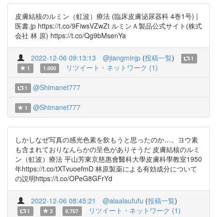
皮膚結核のルミン（虹波）療法 (臨床皮膚泌尿器科 4巻1号) |
医書.jp https://t.co/9FiwsVZwZt ルミンＡ製品公式サイト(株式
会社 林 原) https://t.co/Qg9bMsenYa
2022-12-06 09:13:13
@jiangminjp
(
投稿一覧
)
1
リツイート・ネットワーク (1)
1
1.000
@Shimanet777
1
@Shimanet777
1
しかしなぜ写真の感光色素を飲もうと思ったのか…。ヨウ素
も含まれておりなんらかの呈色がありそうだ 皮膚結核のルミ
ン（虹波）療法 平山芳東京慈惠會醫科大學皮膚科學教室1950
年https://t.co/tXTvuoefmD 林原製薬による有効成分について
の説明https://t.co/OPeG8GFrYd
2022-12-06 08:45:21
@alaalaufufu
(
投稿一覧
)
リツイート・ネットワーク (1)
1
3
0.707