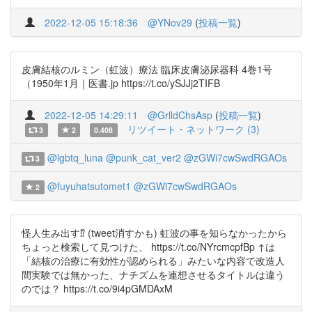
2022-12-05 15:18:36
@YNov29
(
投稿一覧
)
皮膚結核のルミン（虹波）療法 臨床皮膚泌尿器科 4巻1号
（1950年1月｜医書.jp https://t.co/ySJJj2TIFB
2022-12-05 14:29:11
@GrlldChsAsp
(
投稿一覧
)
リツイート・ネットワーク (3)
3
2
0.408
@lgbtq_luna
@punk_cat_ver2
@zGWi7cwSwdRGAOs
3
@fuyuhatsutomet1
@zGWi7cwSwdRGAOs
2
怪人生み出す⁉️ (tweet消すかも) 虹波の事を知らなかったから
ちょっと検索して見つけた、 https://t.co/NYrcmcpfBp ↑は
「結核の治療に有効性が認められる」みたいな内容で改造人
間実験では無かった、ナチズムを連想させるタイトルは違う
のでは？ https://t.co/9i4pGMDAxM