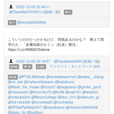
2022-12-05 22:48:11
@Tweedle37035313
(
投稿一覧
)
1
@emuk26304856
1
こういうのがひっかかるけど、関係あるのかな？ 教えて医
学の人：「皮膚結核のルミン（虹波）療法」
https://t.co/NNM2O5wknw
2022-12-05 22:18:57
@hayakawa2600
(
投稿一覧
)
リツイート・ネットワーク (29)
30
34
0.233
@PTNLSMdada
@renewalopenno3
@waka__chang
29
@mt_ksk
@myfavoritescene
@katoikumi
@Mash_the_freaks
@rizey07
@yagiyasuo
@genko_gen3
@mosonsen
@konmoku75
@hu58
@na9191
@washiro
@mitsuba202
@MoonCottage
@taro_010
@takeuchi_gr
@G41424366
@ronettes29
@trochilidae
@0PSskPj4A2qU0U7
@clarakeene
@chichan22840409
@dogu_fm
@buhikun