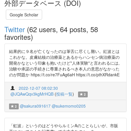
外部データベース (DOI)
Google Scholar
Twitter
(62 users, 64 posts, 58
favorites)
結果的に９名が亡くなったのは筆舌に尽くし難い。紅波とは
これかな。皮膚結核の治療薬とあるからハンセン病治療薬の
開発かなという印象も抱いたけど"人体実験"と言われるには,
治験や承諾の手続きに尊重されるべき本人の意思がなかった
のが問題か https://t.co/re7FuAg6aH https://t.co/pthXRdankE
2022-12-07 08:02:30
@JQAwQqv3kgMrHQB
(
投稿一覧
)
2
@sakura091617
@sukemomo0205
2
「虹波」というのはどうやらルミンAのことらしいが、市販