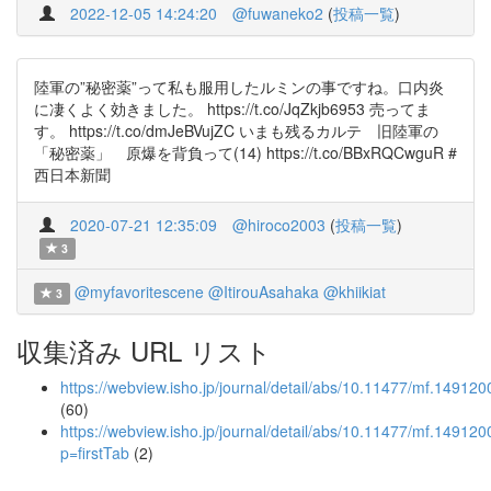
2022-12-05 14:24:20
@fuwaneko2
(
投稿一覧
)
陸軍の”秘密薬”って私も服用したルミンの事ですね。口内炎
に凄くよく効きました。 https://t.co/JqZkjb6953 売ってま
す。 https://t.co/dmJeBVujZC いまも残るカルテ 旧陸軍の
「秘密薬」 原爆を背負って(14) https://t.co/BBxRQCwguR #
西日本新聞
2020-07-21 12:35:09
@hiroco2003
(
投稿一覧
)
3
@myfavoritescene
@ItirouAsahaka
@khiikiat
3
収集済み URL リスト
https://webview.isho.jp/journal/detail/abs/10.11477/mf.14912
(60)
https://webview.isho.jp/journal/detail/abs/10.11477/mf.14912
p=firstTab
(2)