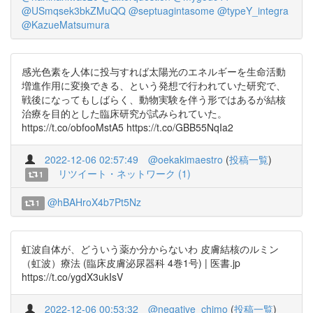
@USmqsek3bkZMuQQ
@septuagintasome
@typeY_integra
@KazueMatsumura
感光色素を人体に投与すれば太陽光のエネルギーを生命活動
増進作用に変換できる、という発想で行われていた研究で、
戦後になってもしばらく、動物実験を伴う形ではあるが結核
治療を目的とした臨床研究が試みられていた。
https://t.co/obfooMstA5 https://t.co/GBB55NqIa2
2022-12-06 02:57:49
@oekakimaestro
(
投稿一覧
)
リツイート・ネットワーク (1)
1
@hBAHroX4b7Pt5Nz
1
虹波自体が、どういう薬か分からないわ 皮膚結核のルミン
（虹波）療法 (臨床皮膚泌尿器科 4巻1号) | 医書.jp
https://t.co/ygdX3ukIsV
2022-12-06 00:53:32
@negative_chimo
(
投稿一覧
)