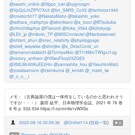
@sasshi_online
@Sippo_tuki
@cygnusgm
@VpQzL0rZfPV7Xo3
@for_SARS_CoV2
@tanhoiza1945
@creator3077
@NakataMaho
@takashin_yoko
@adhara_mathphys
@akimikami
@a_tocci
@BTsukuba
@chinchillaphys
@Flavon6
@itoka_0564
@k2tokyojp
@LE0_jp
@mikoto_TP
@MISCmnleciel
@Nankaisensei
@ohtani_shun
@oreo_relativity
@physlogpage
@shell_waywise
@shinjike
@s_DiracConst_un
@tamanomatakichi
@TomiyaAkio
@Tt18MmTWIgvJ1og
@victory_anthem
@VIfwuFbcqV3ZGE5
@XMLMr4l0KuEEzHm
@yamashita_hou
@YasuhiroMatz
@yosidaamonn
@zsirokuma
@_kmt46
@_mash_tw
@_o_o__r
メモ：（古典論屋の僕は一体何をしているのかと思われそう
ですが・・・） 森田 紘平、日本物理学会誌、2021 年 76 巻
8 号 p. 532-534 https://t.co/mn9s1vWXSo
2023-08-16 00:09:36
@Onihei114
(
投稿一覧
)
3
@crows_node
@003548c