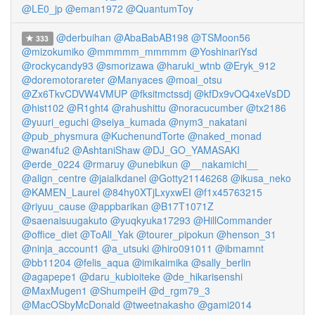
@LE0_jp
@eman1972
@QuantumToy
@derbuihan
@AbaBabAB198
@TSMoon56
333
@mizokumiko
@mmmmm_mmmmm
@YoshinariYsd
@rockycandy93
@smorizawa
@haruki_wtnb
@Eryk_912
@doremotorareter
@Manyaces
@moai_otsu
@Zx6TkvCDVW4VMUP
@fksitmctssdj
@kfDx9vOQ4xeVsDD
@hist102
@R1ght4
@rahushittu
@noracucumber
@tx2186
@yuuri_eguchi
@seiya_kumada
@nym3_nakatani
@pub_physmura
@KuchenundTorte
@naked_monad
@wan4fu2
@AshtaniShaw
@DJ_GO_YAMASAKI
@erde_0224
@rmaruy
@unebikun
@__nakamichi__
@align_centre
@jaialkdanel
@Gotty21146268
@ikusa_neko
@KAMEN_Laurel
@84hy0XTjLxyxwEI
@f1x45763215
@riyuu_cause
@appbarikan
@B17T1071Z
@saenaisuugakuto
@yuqkyuka17293
@HillCommander
@office_diet
@ToAll_Yak
@tourer_pipokun
@henson_31
@ninja_account1
@a_utsuki
@hiro091011
@ibmamnt
@bb11204
@felis_aqua
@imikaimika
@sally_berlin
@agapepe1
@daru_kubioiteke
@de_hikarisenshi
@MaxMugen1
@ShumpeiH
@d_rgm79_3
@MacOSbyMcDonald
@tweetnakasho
@gami2014