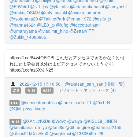
@damastein
@shitijyou
@tani6s
@osaanmed
@jkjaito
@PtWeird
@s_f_jay
@yk_mtst
@adamtakahashi
@iamyoshi
@makoJOSIAH
@mty_suzuki
@osaka_umaree
@ryotanaka29
@TakinoPark
@eman1972
@estis_jx
@hanna4624
@LE0_jp
@luftg
@teccotsutiaan
@umaruyama
@vladimir_hino
@ZettaiVITP
@Zukki_14000605
https://t.co/84v4OBiCBt これだとアクセスできるかな？(いず
れにせよ学会員以外はまだアクセスできないようです)
https://t.co/az6XrJIN25
2022-12-15 17:10:56
@takasan_san_san
(
投稿一覧
)
リツイート・ネットワーク (4)
5
26
0.354
@sumidatomohisa
@tomo_curio_TT
@0x1_R
4
@QM_phys_kyoto
@XANLzKkD60bWdvz
@wsiya
@KISUGI_JINEN
18
@tachibana_da_yo
@tani6s
@dif_engine
@Samurai2155
@dtcac91kDccSku0
@sughimsi
@1380649e_29