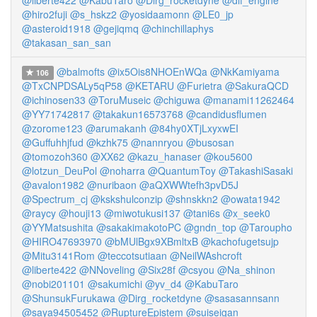
@liberte422
@KabuTaro
@Dirg_rocketdyne
@dif_engine
@hiro2fuji
@s_hskz2
@yosidaamonn
@LE0_jp
@asteroid1918
@gejiqmq
@chinchillaphys
@takasan_san_san
@balmofts
@ix5Ois8NHOEnWQa
@NkKamiyama
106
@TxCNPDSALy5qP58
@KETARU
@Furietra
@SakuraQCD
@ichinosen33
@ToruMuseic
@chiguwa
@manami11262464
@YY71742817
@takakun16573768
@candidusflumen
@zorome123
@arumakanh
@84hy0XTjLxyxwEI
@Guffuhhjfud
@kzhk75
@nannryou
@busosan
@tomozoh360
@XX62
@kazu_hanaser
@kou5600
@lotzun_DeuPol
@noharra
@QuantumToy
@TakashiSasaki
@avalon1982
@nuribaon
@aQXWWtefh3pvD5J
@Spectrum_cj
@kskshulconzip
@shnskkn2
@owata1942
@raycy
@houji13
@miwotukusi137
@tani6s
@x_seek0
@YYMatsushita
@sakakimakotoPC
@gndn_top
@Taroupho
@HIRO47693970
@bMUlBgx9XBmltxB
@kachofugetsujp
@Mitu3141Rom
@teccotsutiaan
@NeilWAshcroft
@liberte422
@NNoveling
@Six28f
@csyou
@Na_shinon
@nobi201101
@sakumichi
@yv_d4
@KabuTaro
@ShunsukFurukawa
@Dirg_rocketdyne
@sasasannsann
@saya94505452
@RuptureEpistem
@suiseigan