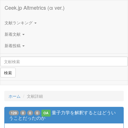
Ceek.jp Altmetrics (α ver.)
文献ランキング
新着文献
新着投稿
検索
ホーム
文献詳細
量子力学を解釈するとはどうい
129
0
0
0
OA
うことだったのか