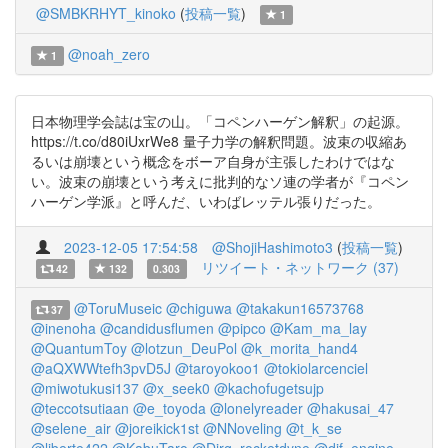
@SMBKRHYT_kinoko
(
投稿一覧
)
1
@noah_zero
1
日本物理学会誌は宝の山。「コペンハーゲン解釈」の起源。
https://t.co/d80iUxrWe8 量子力学の解釈問題。波束の収縮あ
るいは崩壊という概念をボーア自身が主張したわけではな
い。波束の崩壊という考えに批判的なソ連の学者が『コペン
ハーゲン学派』と呼んだ、いわばレッテル張りだった。
2023-12-05 17:54:58
@ShojiHashimoto3
(
投稿一覧
)
リツイート・ネットワーク (37)
42
132
0.303
@ToruMuseic
@chiguwa
@takakun16573768
37
@inenoha
@candidusflumen
@pipco
@Kam_ma_lay
@QuantumToy
@lotzun_DeuPol
@k_morita_hand4
@aQXWWtefh3pvD5J
@taroyokoo1
@tokiolarcenciel
@miwotukusi137
@x_seek0
@kachofugetsujp
@teccotsutiaan
@e_toyoda
@lonelyreader
@hakusai_47
@selene_air
@joreikick1st
@NNoveling
@t_k_se