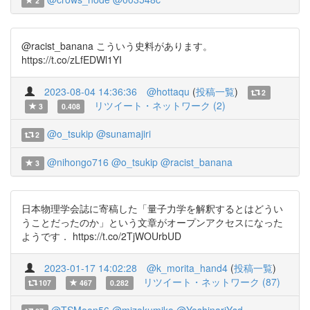
2
@racist_banana こういう史料があります。
https://t.co/zLfEDWl1YI
2023-08-04 14:36:36
@hottaqu
(
投稿一覧
)
2
リツイート・ネットワーク (2)
3
0.408
@o_tsukip
@sunamajiri
2
@nihongo716
@o_tsukip
@racist_banana
3
日本物理学会誌に寄稿した「量子力学を解釈するとはどうい
うことだったのか」という文章がオープンアクセスになった
ようです． https://t.co/2TjWOUrbUD
2023-01-17 14:02:28
@k_morita_hand4
(
投稿一覧
)
リツイート・ネットワーク (87)
107
467
0.282