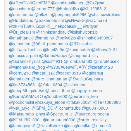
@4FzsG6k0QcrdFME
@candidusflumen
@CxQxsa
@ecochem
@hrdhrd777
@KatagiriSo
@Ki11235813
@oorumoma
@otkznr
@penpenguin5296
@phs_suwireless
@RuiSakano
@SakamotoIchi
@sNwuESqhvaCmaxS
@zk7mTu8tIkIGcok
@__nekodaisuki__
@8ttyan
@Dr_idealism
@ithinkicandoit0
@kskshulconzip
@mathtanuki
@mrsk_yk
@polly82jp
@shinshi88499807
@y_bonten
@96mi_pomupomu
@BTsukuba
@fujiwaraToshiak
@fumi2n9d
@kusumatoh
@Misaya0131
@muscularpain
@SanpoHappy
@shepherd_city
@SorairoPhysics
@sosfff931
@Tombarian83
@ToruMuseic
@winonakano_frog
@wY38A6e8wIFJARY
@zarath8128
@cern0210
@metal_szk
@odeen0916
@ogiharujii
@ohataken
@pure_chantaman
@SyatikuCapibara
@tks37345631
@Yata_0804
@zsirokuma
@deepMt_quietVal
@funsu_than
@happy_demon
@KanSAKAMOTO
@londbell00
@perorista_ken
@pochomskii
@sakuya_etoo9
@takaku2021
@Te71088886
@ysk_tuyoi
@GPM_DC
@icchantsubo
@jg06473000
@Matsumoto_phys
@Spectrum_cj
@tsureduremecha
@KTM_RC_390_
@maruuuun0000
@oreo_relativity
@tamagoyer2
@travallshuke
@usaginobike
@x_seek0