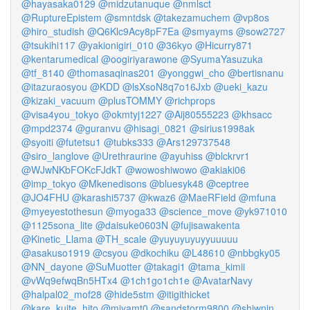
@hayasaka0129
@midzutanuque
@nmlsct
@RuptureEpistem
@smntdsk
@takezamuchem
@vp8os
@hiro_studish
@Q6Klc9Acy8pF7Ea
@smyayms
@sow2727
@tsukihi117
@yakionigiri_010
@36kyo
@Hicurry871
@kentarumedical
@oogiriyarawone
@SyumaYasuzuka
@tf_8140
@thomasaqinas201
@yonggwi_cho
@bertisnanu
@itazuraosyou
@KDD
@lsXsoN8q7o16Jxb
@ueki_kazu
@kizaki_vacuum
@plusTOMMY
@richprops
@visa4you_tokyo
@okmtyj1227
@Aij80555223
@khsacc
@mpd2374
@guranvu
@hisagi_0821
@sirius1998ak
@syoiti
@futetsu1
@tubks333
@Ars129737548
@siro_langlove
@Urethraurine
@ayuhiss
@blckrvr1
@WJwNKbFOKcFJdkT
@wowoshiwowo
@akiaki06
@imp_tokyo
@Mkenedisons
@bluesyk48
@ceptree
@JO4FHU
@karashi5737
@kwaz6
@MaeRField
@mfuna
@myeyestothesun
@myoga33
@science_move
@yk971010
@1125sona_lite
@daisuke0603N
@fujisawakenta
@Kinetic_Llama
@TH_scale
@yuyuyuyuyyuuuuu
@asakuso1919
@csyou
@dkochiku
@L48610
@nbbgky05
@NN_dayone
@SuMuotter
@takagi1
@tama_kimii
@vWq9efwqBn5HTx4
@1ch1go1ch1e
@AvatarNavy
@halpal02_mof28
@hide5stm
@itigithicket
@kare_kuite_hito
@miyamt0
@sandstorm9800
@shiwnin