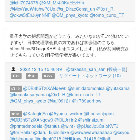
@ichi7974678
@XMLMr4l0KuEEzHm
@McvYauW4uhwP6Ue
@s_DiracConst_un
@0x1_R
@okwiStEhJ0ynNNF
@QM_phys_kyoto
@tomo_curio_TT
量子力学の解釈問題がどうこう、みたいなのがTLで流れてい
ますが、日本物理学会員の方であれば学会誌のこちら
https://t.co/6DxsguKHBi をオススメします。(私が共同研究さ
せてもらっている)科学哲学者が書いてます。
2022-12-15 15:46:49
@takasan_san_san
(
投稿一覧
)
リツイート・ネットワーク (10)
9
41
0.227
@DB3hSTziXANqew0
@sumidatomohisa
@yutakama
10
@komakusaryama
@0x1_R
@tomo_curio_TT
@QM_phys_kyoto
@kaji09121
@1789aorhow
@KatagiriSo
@Ayumu_walker
@hausenjapan
31
@DB3hSTziXANqew0
@l0LJr1irl2
@shiinaizumi
@printedmodels
@tani6s
@wint7
@pUsoJp5CaIoKVTJ
@toriHailar
@daru_kubioiteke
@wawawawaaaaaao
@csyou
@chimonaa
@drlight0715
@HiDraw_31415
@fffottt