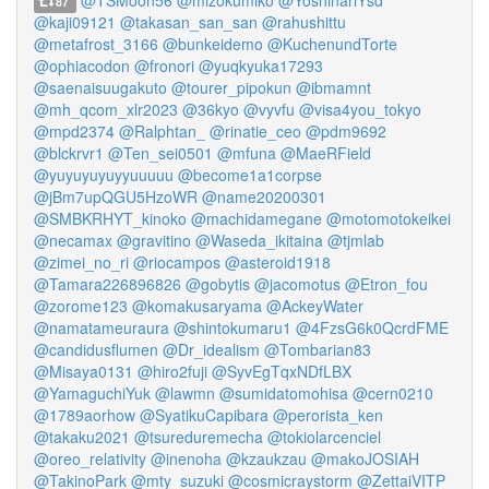
@TSMoon56
@mizokumiko
@YoshinariYsd
87
@kaji09121
@takasan_san_san
@rahushittu
@metafrost_3166
@bunkeidemo
@KuchenundTorte
@ophiacodon
@fronori
@yuqkyuka17293
@saenaisuugakuto
@tourer_pipokun
@ibmamnt
@mh_qcom_xlr2023
@36kyo
@vyvfu
@visa4you_tokyo
@mpd2374
@Ralphtan_
@rinatie_ceo
@pdm9692
@blckrvr1
@Ten_sei0501
@mfuna
@MaeRField
@yuyuyuyuyyuuuuu
@become1a1corpse
@jBm7upQGU5HzoWR
@name20200301
@SMBKRHYT_kinoko
@machidamegane
@motomotokeikei
@necamax
@gravitino
@Waseda_ikitaina
@tjmlab
@zimei_no_ri
@riocampos
@asteroid1918
@Tamara226896826
@gobytis
@jacomotus
@Etron_fou
@zorome123
@komakusaryama
@AckeyWater
@namatameuraura
@shintokumaru1
@4FzsG6k0QcrdFME
@candidusflumen
@Dr_idealism
@Tombarian83
@Misaya0131
@hiro2fuji
@SyvEgTqxNDfLBX
@YamaguchiYuk
@lawmn
@sumidatomohisa
@cern0210
@1789aorhow
@SyatikuCapibara
@perorista_ken
@takaku2021
@tsureduremecha
@tokiolarcenciel
@oreo_relativity
@inenoha
@kzaukzau
@makoJOSIAH
@TakinoPark
@mty_suzuki
@cosmicraystorm
@ZettaiVITP