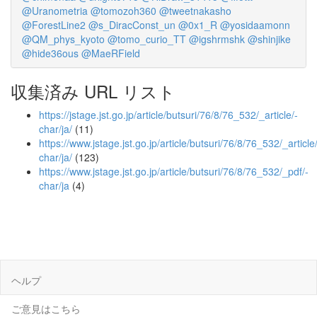
@Uranometria
@tomozoh360
@tweetnakasho
@ForestLine2
@s_DiracConst_un
@0x1_R
@yosidaamonn
@QM_phys_kyoto
@tomo_curio_TT
@igshrmshk
@shinjike
@hide36ous
@MaeRField
収集済み URL リスト
https://jstage.jst.go.jp/article/butsuri/76/8/76_532/_article/-
char/ja/
(11)
https://www.jstage.jst.go.jp/article/butsuri/76/8/76_532/_article
char/ja/
(123)
https://www.jstage.jst.go.jp/article/butsuri/76/8/76_532/_pdf/-
char/ja
(4)
ヘルプ
ご意見はこちら