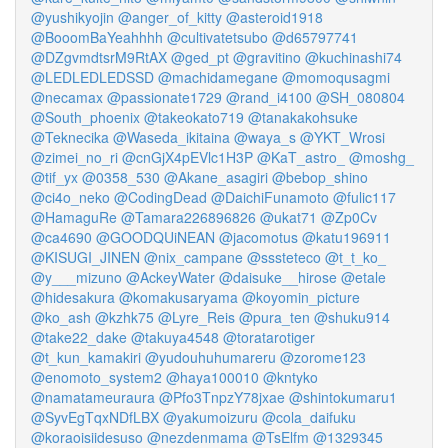
@yushikyojin
@anger_of_kitty
@asteroid1918
@BooomBaYeahhhh
@cultivatetsubo
@d65797741
@DZgvmdtsrM9RtAX
@ged_pt
@gravitino
@kuchinashi74
@LEDLEDLEDSSD
@machidamegane
@momoqusagmi
@necamax
@passionate1729
@rand_i4100
@SH_080804
@South_phoenix
@takeokato719
@tanakakohsuke
@Teknecika
@Waseda_ikitaina
@waya_s
@YKT_Wrosi
@zimei_no_ri
@cnGjX4pEVlc1H3P
@KaT_astro_
@moshg_
@tif_yx
@0358_530
@Akane_asagiri
@bebop_shino
@ci4o_neko
@CodingDead
@DaichiFunamoto
@fulic117
@HamaguRe
@Tamara226896826
@ukat71
@Zp0Cv
@ca4690
@GOODQUiNEAN
@jacomotus
@katu196911
@KISUGI_JINEN
@nix_campane
@sssteteco
@t_t_ko_
@y___mizuno
@AckeyWater
@daisuke__hirose
@etale
@hidesakura
@komakusaryama
@koyomin_picture
@ko_ash
@kzhk75
@Lyre_Reis
@pura_ten
@shuku914
@take22_dake
@takuya4548
@toratarotiger
@t_kun_kamakiri
@yudouhuhumareru
@zorome123
@enomoto_system2
@haya100010
@kntyko
@namatameuraura
@Pfo3TnpzY78jxae
@shintokumaru1
@SyvEgTqxNDfLBX
@yakumoizuru
@cola_daifuku
@koraoisiidesuso
@nezdenmama
@TsElfm
@1329345