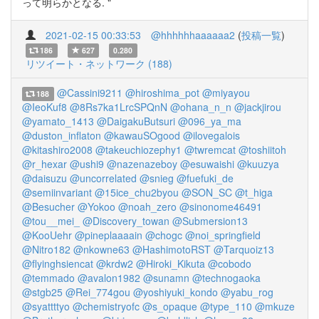
って明らかとなる. "
2021-02-15 00:33:53
@hhhhhhaaaaaa2
(
投稿一覧
)
186
627
0.280
リツイート・ネットワーク (188)
@Cassini9211
@hiroshima_pot
@miyayou
188
@IeoKuf8
@8Rs7ka1LrcSPQnN
@ohana_n_n
@jackjirou
@yamato_1413
@DaigakuButsuri
@096_ya_ma
@duston_inflaton
@kawauSOgood
@ilovegalois
@kitashiro2008
@takeuchiozephy1
@twremcat
@toshiitoh
@r_hexar
@ushi9
@nazenazeboy
@esuwaishi
@kuuzya
@daisuzu
@uncorrelated
@snieg
@fuefuki_de
@semiinvariant
@15ice_chu2byou
@SON_SC
@t_higa
@Besucher
@Yokoo
@noah_zero
@sinonome46491
@tou__mei_
@Discovery_towan
@Submersion13
@KooUehr
@pineplaaaain
@chogc
@noi_springfield
@Nitro182
@nkowne63
@HashimotoRST
@Tarquoiz13
@flyinghsiencat
@krdw2
@Hiroki_Kikuta
@cobodo
@temmado
@avalon1982
@sunamn
@technogaoka
@stgb25
@Rei_774gou
@yoshiyuki_kondo
@yabu_rog
@syattttyo
@chemistryofc
@s_opaque
@type_110
@mkuze