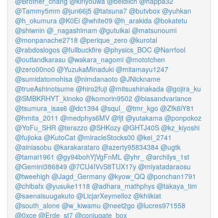
@Brother_chang
@kiriyouwa
@beldlich
@happa32
@Tammy5mm
@jun66j5
@tatsuna7
@butvbox
@yuhkan
@h_okumura
@K0Ei
@white09
@h_arakida
@bokatetu
@shiwnin
@_nagashimam
@gutuikai
@matsunoumi
@monpanache2718
@perique_zero
@kurotal
@rabdoslogos
@fullbuckfire
@physics_BOC
@Narrfool
@outlandkarasu
@wakara_nagomi
@mototchen
@zero00no0
@YuzukaMinaduki
@mitamayu1247
@sumidatomohisa
@nimdanaoto
@JNickname
@trueAshinotsume
@hiro2fuji
@mitsushinakada
@gojira_ku
@SMBKRHYT_kinoko
@komorin9502
@biasandvariance
@tsumura_isas6
@dc1394
@squl_
@tmr_kgo
@Zfk6iY81
@hmita_2011
@medphys6MV
@fjt
@yutakama
@ponpokoz
@YoFu_SHR
@terazzo
@SHKozy
@GHTJ40S
@kz_kiyoshi
@fujioka
@KutoCat
@miracleStocks00
@kei_2741
@ainiasobu
@karakarataro
@azerty95834384
@ugtk
@tamai1961
@gy94bohYjVgFnML
@yhr_
@archilys_1st
@Gemini386849
@7CU4IVvS8TUX17y
@miyatadaraosu
@tweehigh
@Jagd_Germany
@kyow_QQ
@ponchan1791
@chibafx
@yusuke1118
@adhara_mathphys
@takaya_tim
@saenaisuugakuto
@LicjarXeymelloz
@khiikiat
@south_alone
@w_kiwamu
@neet2go
@lucres971558
@0xce
@Erde_st7
@conjugate_box