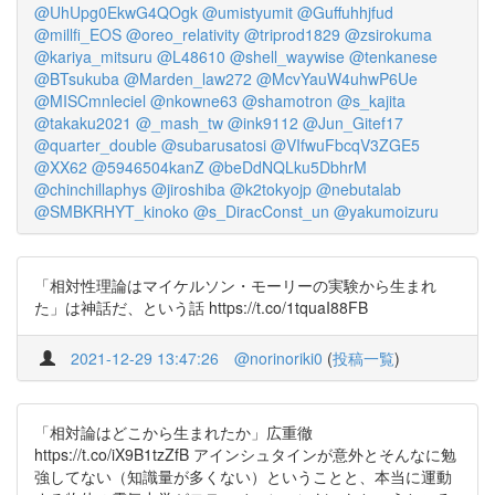
@UhUpg0EkwG4QOgk
@umistyumit
@Guffuhhjfud
@millfi_EOS
@oreo_relativity
@triprod1829
@zsirokuma
@kariya_mitsuru
@L48610
@shell_waywise
@tenkanese
@BTsukuba
@Marden_law272
@McvYauW4uhwP6Ue
@MISCmnleciel
@nkowne63
@shamotron
@s_kajita
@takaku2021
@_mash_tw
@ink9112
@Jun_Gitef17
@quarter_double
@subarusatosi
@VIfwuFbcqV3ZGE5
@XX62
@5946504kanZ
@beDdNQLku5DbhrM
@chinchillaphys
@jiroshiba
@k2tokyojp
@nebutalab
@SMBKRHYT_kinoko
@s_DiracConst_un
@yakumoizuru
「相対性理論はマイケルソン・モーリーの実験から生まれ
た」は神話だ、という話 https://t.co/1tquaI88FB
2021-12-29 13:47:26
@norinoriki0
(
投稿一覧
)
「相対論はどこから生まれたか」広重徹
https://t.co/iX9B1tzZfB アインシュタインが意外とそんなに勉
強してない（知識量が多くない）ということと、本当に運動