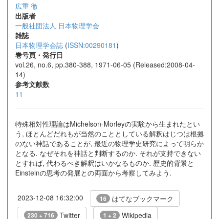
広重 徹
出版者
一般社団法人 日本物理学会
雑誌
日本物理学会誌
(
ISSN:00290181
)
巻号頁・発行日
vol.26, no.6, pp.380-388, 1971-06-05 (Released:2008-04-
14)
参考文献数
11
特殊相対性理論はMichelson-Morleyの実験から生まれたとい
う, ほとんどだれもが当然のこととしている解釈はじつは根拠
のない神話であることが, 最近の物理学史研究によって明らか
となる. なぜそれを神話と判断するのか. それが支持できない
とすれば, 代わるべき解釈はいかなるものか. 歴史的背景と
Einsteinの思考の発展との両面から考察してみよう.
2023-12-08 16:32:00
はてなブックマーク
16
Twitter
Wikipedia
230 + 716
1 + 2