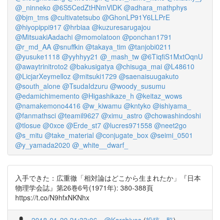
@_ninneko
@6S5CedZtHNmVlDK
@adhara_mathphys
@bjm_tms
@cultivatetsubo
@GhonLP91Y6LLPrE
@hiyopippi917
@hrbiaa
@kuzuresarugajou
@MitsuakiAadachi
@momolatoon
@ponchan1791
@r_md_AA
@snuffkin
@takaya_tim
@tanjobi0211
@yusuke1118
@yyhhyy21
@_mash_tw
@6TiqfiS1MxtOqnU
@awaytrinitroto2
@bakusigatya
@chisuga_mai
@L48610
@LicjarXeymelloz
@mitsuki1729
@saenaisuugakuto
@south_alone
@TsudaIdzuru
@woody_susumu
@edamichimemento
@Higashikaze_h
@keitaz_wows
@namakemono4416
@w_kiwamu
@kntyko
@ishiyama_
@fanmathsci
@teamil9627
@ximu_astro
@chowashindoshi
@tlosue
@0xce
@Erde_st7
@lucres971558
@neet2go
@s_mitu
@take_material
@conjugate_box
@seimi_0501
@y_yamada2020
@_white__dwarf_
入手できた：広重徹「相対論はどこから生まれたか」『日本
物理学会誌』第26巻6号(1971年): 380-388頁
https://t.co/N9hfxNKNhx