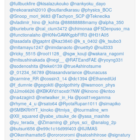
@fullbuckfire
@kisalazukouko
@nankyoku_dayo
@nekoarashi2010
@outlandkarasu
@physics_BOC
@Snoop_mori_9683
@Tachyon_SCP
@Teknecika
@vladimir_hino
@_kohta
@88888888mamy
@alpha_350
@burieburie
@cal_cium3472
@chimonaa
@F5Denpuso_ma
@functionalaho
@H0NvGAWKgpbFfR3
@H31A05
@iasadafa
@jgaptnt
@kaz3840
@k_s_0402
@k_tsubo3
@mitamayu1247
@nimdanaoto
@nuetty0
@null333
@ricky_5515
@root1128_
@sgw_kouji
@wakara_nagomi
@mitsushinakada
@negi__
@RATEandFAE
@ryoyng331
@sodenoshita
@teke0139
@trueAshinotsume
@_01234_56789
@biasandvariance
@bunacuss
@carmine_RR
@cossin3_14
@dc1394
@EthanediUd
@f_dumnie
@gegokiti
@golgothirty
@iwamoon_phys
@JJmo6626
@KBKAYd1soxdr7NW
@kinono
@kntoo
@na4zagin3
@netwalker_in_Ha
@posit1vegamma
@rhyme_4_u
@rsato64
@RyotaRupan1011
@simapiko
@SMBKRHYT_kinoko
@tmiya_
@tourmaline_wm
@XII_squared
@yabe_utsuke_de
@yasa_mashite
@yu_terada_
@Zimaming
@_phys_sci_
@analog_2p
@butsuri656
@e99c1c16d99f403
@IIJIMAS
@OikenihamatteS
@ororororomi
@satoshihirose
@signatury