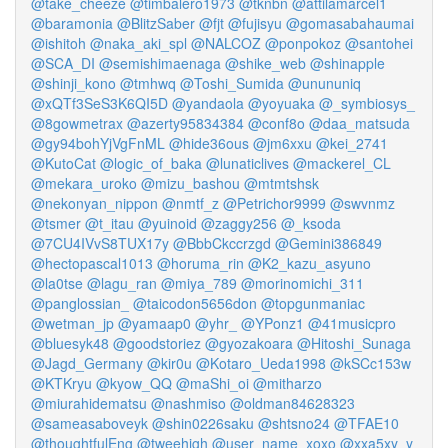
@take_cheeze
@timbalero1973
@tknbn
@attilamarcel1
@baramonia
@BlitzSaber
@fjt
@fujisyu
@gomasabahaumai
@ishitoh
@naka_aki_spl
@NALCOZ
@ponpokoz
@santohei
@SCA_DI
@semishimaenaga
@shike_web
@shinapple
@shinji_kono
@tmhwq
@Toshi_Sumida
@unununiq
@xQTf3SeS3K6QI5D
@yandaola
@yoyuaka
@_symbiosys_
@8gowmetrax
@azerty95834384
@conf8o
@daa_matsuda
@gy94bohYjVgFnML
@hide36ous
@jm6xxu
@kei_2741
@KutoCat
@logic_of_baka
@lunaticlives
@mackerel_CL
@mekara_uroko
@mizu_bashou
@mtmtshsk
@nekonyan_nippon
@nmtf_z
@Petrichor9999
@swvnmz
@tsmer
@t_itau
@yuinoid
@zaggy256
@_ksoda
@7CU4IVvS8TUX17y
@BbbCkccrzgd
@Gemini386849
@hectopascal1013
@horuma_rin
@K2_kazu_asyuno
@la0tse
@lagu_ran
@miya_789
@morinomichi_311
@panglossian_
@taicodon5656don
@topgunmaniac
@wetman_jp
@yamaap0
@yhr_
@YPonz1
@41musicpro
@bluesyk48
@goodstoriez
@gyozakoara
@Hitoshi_Sunaga
@Jagd_Germany
@kir0u
@Kotaro_Ueda1998
@kSCc153w
@KTKryu
@kyow_QQ
@maShi_oi
@mitharzo
@miurahidematsu
@nashmiso
@oldman84628323
@sameasaboveyk
@shin0226saku
@shtsno24
@TFAE10
@thoughtfulEng
@tweehigh
@user_name_xoxo
@xxa5xy_y