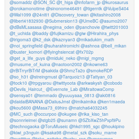
@somaddz
@SON_SC
@t_higa
@infofarm_jp
@kurosaurus
@orokamonotime
@sinonome46491
@tigerntk
@VulpeS404
@Wal1099
@24niti1
@Discovery_towan
@kitashiro2008
@libert41832930
@Submersion13
@UmeBC
@asumo2007
@dBsMLsasasa
@negima_oden
@panchovie
@twitt201003
@t_uchida
@baddy
@fujikamizu
@giw
@Hirahira_phys
@irigoma3
@k2_dsk
@kaznyan3
@mikadukim_math
@noi_springfield
@suharahiromichi
@ashnoa
@bell_mikan
@buster_komori
@flyinghsiencat
@fx702p
@get_a_life_guys
@miduki_neko
@migi_mgmg
@musume_of_kuina
@naotoon2002
@nkowne63
@rBiTrryrBiTrM
@sakida
@ShmzTa2o
@smokeRDP
@so_h31
@streingmust
@Tarquoiz13
@Tattyan_03
@tock10
@trpgyarou
@twittyoota
@arkwakysh
@cobodo
@Devils_Haircut_
@Evernote_Lab
@MiraitowaComp
@sensya01
@temmado
@yuuuyaaa_0813
@aki0816
@daidaiBANANA
@DaiiusJmst
@imikaimika
@ken1maeda
@kou5600
@Masa73_69hiro
@matcha64032245
@MC_such
@occurpoo
@okugee
@rika_kiso_tan
@sonnrieimei
@stgb25
@sunamn
@SZbXwZ5hPxpf9Pu
@technogaoka
@ToruMuseic
@hkd1995_sgc
@houkipino
@kiwi_p3nguin
@ksaka98
@metal_szk
@soku_mame
@syattttyo
@take_gattcha
@yabu_rog
@ymonymon