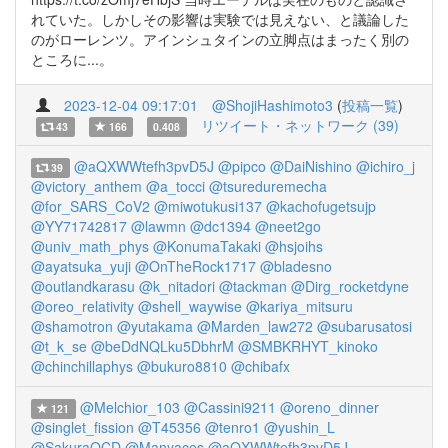
れていた。しかしその影響は実験では見えない、と議論した
のがローレンツ。アインシュタインの立脚点はまったく別の
ところに...。
2023-12-04 09:17:01
@ShojiHashimoto3
(
投稿一覧
)
リツイート・ネットワーク (39)
43
166
0.408
@aQXWWtefh3pvD5J
@pipco
@DaiNishino
@ichiro_j
39
@victory_anthem
@a_tocci
@tsureduremecha
@for_SARS_CoV2
@miwotukusi137
@kachofugetsujp
@YY71742817
@lawmn
@dc1394
@neet2go
@univ_math_phys
@KonumaTakaki
@hsjoihs
@ayatsuka_yuji
@OnTheRock1717
@bladesno
@outlandkarasu
@k_nitadori
@tackman
@Dirg_rocketdyne
@oreo_relativity
@shell_waywise
@kariya_mitsuru
@shamotron
@yutakama
@Marden_law272
@subarusatosi
@t_k_se
@beDdNQLku5DbhrM
@SMBKRHYT_kinoko
@chinchillaphys
@bukuro8810
@chibafx
@Melchior_103
@Cassini9211
@oreno_dinner
121
@singlet_fission
@T45356
@tenro1
@yushin_L
@SakuraQCD
@Manyaces
@aQXWWtefh3pvD5J