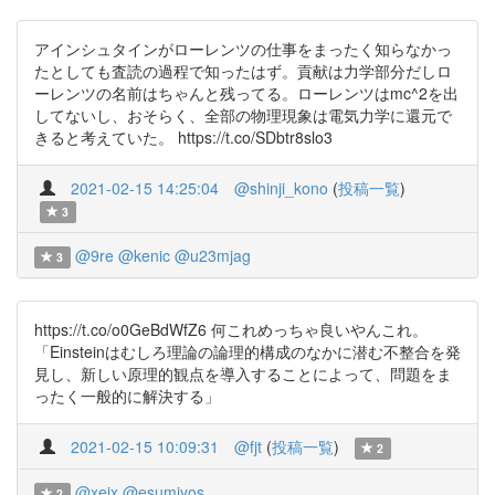
アインシュタインがローレンツの仕事をまったく知らなかっ
たとしても査読の過程で知ったはず。貢献は力学部分だしロ
ーレンツの名前はちゃんと残ってる。ローレンツはmc^2を出
してないし、おそらく、全部の物理現象は電気力学に還元で
きると考えていた。 https://t.co/SDbtr8slo3
2021-02-15 14:25:04
@shinji_kono
(
投稿一覧
)
3
@9re
@kenic
@u23mjag
3
https://t.co/o0GeBdWfZ6 何これめっちゃ良いやんこれ。
「Einsteinはむしろ理論の論理的構成のなかに潜む不整合を発
見し、新しい原理的観点を導入することによって、問題をま
ったく一般的に解決する」
2021-02-15 10:09:31
@fjt
(
投稿一覧
)
2
@xeix
@esumiyos
2