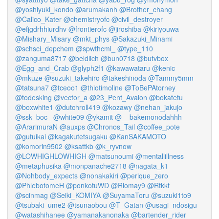
@yoshiyuki_kondo
@arumakanh
@Brother_chang
@Calico_Kater
@chemistryofc
@civil_destroyer
@efjgdrhhiurdhv
@frontierofc
@jiroshiba
@kiriyouwa
@Mishary_Misary
@mkt_phys
@Sakazuki_Minami
@schsci_depchem
@spwthcml_
@type_110
@zanguma8717
@beldlich
@bun0718
@butvbox
@Egg_and_Crab
@glyph2f1
@kawawataru
@kenic
@mkuze
@suzuki_takehiro
@takeshinoda
@Tammy5mm
@tatsuna7
@tceoo1
@thiotimoline
@ToBePAtorney
@todesking
@vector_a
@23_Pent_Avalon
@bokatetu
@boxwhite1
@dutchroll419
@kozawy
@nehan_jakujo
@ssk_boc_
@white09
@ykamit
@__bakemonodahhh
@ArarimuraN
@auxps
@Chronos_Tail
@coffee_pote
@gutuikai
@kagakutetsugaku
@KanSAKAMOTO
@komorin9502
@ksattkb
@k_ryvnow
@LOWHIGHLOWHIGH
@matsunoumi
@mentallillness
@metaphusika
@monpanache2718
@nagata_k1
@Nohbody_expects
@nonakakiri
@perique_zero
@PhlebotomeH
@ponkotuWD
@Riomay9
@Rtkkt
@scinmag
@Seiki_KOMIYA
@SuyamaToru
@suzuki1to9
@tsubaki_ume2
@tsunaobou
@T_Gatan
@usagi_ndosigu
@watashihanee
@yamanakanonaka
@bartender_rider