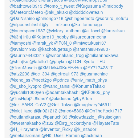
@bathtowel0913
@tomo_t_tweet
@Kugusuma
@midbody
@MeteoricMeteo
@aki_akiaki
@ddddcloveteain
@DaiNishino
@nihongo716
@shingoemoto
@sorairo_nofufu
@nipponshinshi
@y___mizuno
@ko_tomonaga
@innerspace1987
@victory_anthem
@a_tocci
@iamraikun
@k3nj1r0u
@Kotaro19_hobby
@tsureduremecha
@iamyoshi
@mrsk_yk
@P0N_0
@miwotukusi137
@avalon1982
@kachofugetsujp
@shinshi88499807
@taurin76483317
@winonakano_frog
@mikannnokawa
@shinjike
@tateito1
@phykm
@TCN_Kyoto_TPU
@ToruMuseic
@XMLMr4l0KuEEzHm
@YY71742817
@atz2238
@dc1394
@getreal1973
@gusmachine
@keno_ss
@neet2go
@pdncu
@univ_math_phys
@u_sho_kyopro
@wario_tanisi
@KonumaTakaki
@yuchiki1000yen
@adamtakahashi
@KF0605_phy
@1nsHqbj7L8idnsY
@bladesno
@byArton
@for_SARS_CoV2
@Gel_Tokyo
@imaginary246911
@inlet_labo
@jin021212
@med45863
@OnTheRock1717
@outlandkarasu
@panuchi33
@slowdazzle_
@suiseigan
@tweetnakasho
@zu2
@Dirg_rocketdyne
@HayateTate
@H_Hirayama
@Inventor_Ricky
@k_nitadori
@mekaisroman
@N0_User_Ramen
@tackman