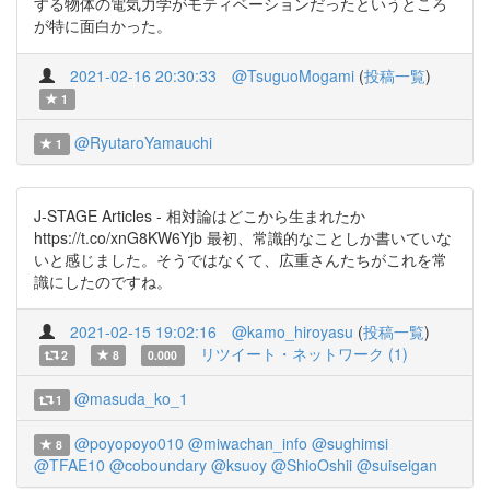
する物体の電気力学がモティベーションだったというところ
が特に面白かった。
2021-02-16 20:30:33
@TsuguoMogami
(
投稿一覧
)
1
@RyutaroYamauchi
1
J-STAGE Articles - 相対論はどこから生まれたか
https://t.co/xnG8KW6Yjb 最初、常識的なことしか書いていな
いと感じました。そうではなくて、広重さんたちがこれを常
識にしたのですね。
2021-02-15 19:02:16
@kamo_hiroyasu
(
投稿一覧
)
リツイート・ネットワーク (1)
2
8
0.000
@masuda_ko_1
1
@poyopoyo010
@miwachan_info
@sughimsi
8
@TFAE10
@coboundary
@ksuoy
@ShioOshii
@suiseigan