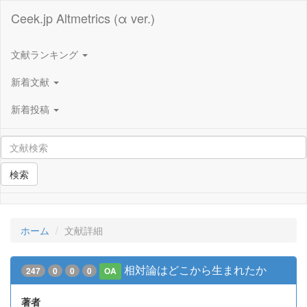
Ceek.jp Altmetrics (α ver.)
文献ランキング
新着文献
新着投稿
検索
ホーム
文献詳細
相対論はどこから生まれたか
247
0
0
0
OA
著者