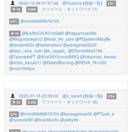
2023-12-08 07:57:46
@Yuyama
(
投稿一覧
)
1
リツイート・ネットワーク (1)
19
0.000
@mimi96689876703
1
@8JvNcC2UH7cvSaM
@happymusiclife
18
@Megurotokyo12
@total_life_care
@PDpatientMayBe
@potato4024
@tadamatsu3
@yanaginoki2023
@isao_reha_nutri
@k_nagaki_
@SYumi45624786
@TyamadaPT
@A3sG9Y0vznzdM5Q
@fukumoto_kansai
@hotta_kazuki17
@RabbitBurning
@REHA_Yk1020
@root1000po
2023-07-15 22:08:00
@o_taned
(
投稿一覧
)
6
リツイート・ネットワーク (6)
33
0.220
@mimi96689876703
@karaagelove06
@PTyuki_s
6
@ryoco3298
@brackkurifu
@ystky96
@watayuki21
@mimi96689876703
@akki06221025