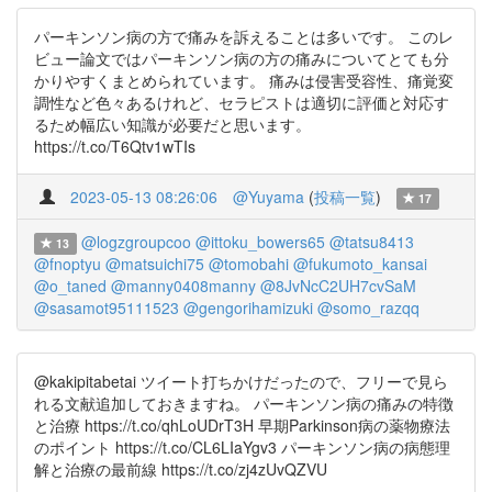
パーキンソン病の方で痛みを訴えることは多いです。 このレ
ビュー論文ではパーキンソン病の方の痛みについてとても分
かりやすくまとめられています。 痛みは侵害受容性、痛覚変
調性など色々あるけれど、セラピストは適切に評価と対応す
るため幅広い知識が必要だと思います。
https://t.co/T6Qtv1wTIs
2023-05-13 08:26:06
@Yuyama
(
投稿一覧
)
17
@logzgroupcoo
@ittoku_bowers65
@tatsu8413
13
@fnoptyu
@matsuichi75
@tomobahi
@fukumoto_kansai
@o_taned
@manny0408manny
@8JvNcC2UH7cvSaM
@sasamot95111523
@gengorihamizuki
@somo_razqq
@kakipitabetai ツイート打ちかけだったので、フリーで見ら
れる文献追加しておきますね。 パーキンソン病の痛みの特徴
と治療 https://t.co/qhLoUDrT3H 早期Parkinson病の薬物療法
のポイント https://t.co/CL6LIaYgv3 パーキンソン病の病態理
解と治療の最前線 https://t.co/zj4zUvQZVU