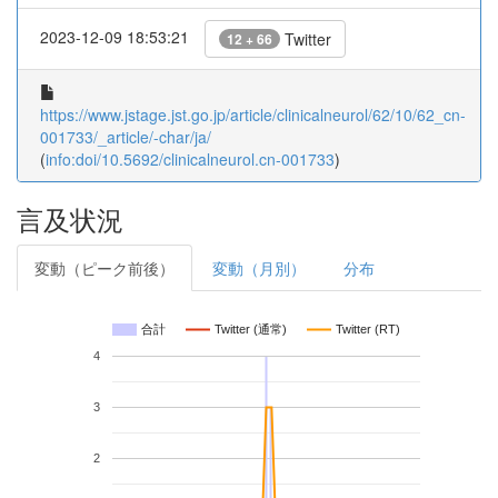
2023-12-09 18:53:21
Twitter
12 + 66
https://www.jstage.jst.go.jp/article/clinicalneurol/62/10/62_cn-
001733/_article/-char/ja/
(
info:doi/10.5692/clinicalneurol.cn-001733
)
言及状況
変動（ピーク前後）
変動（月別）
分布
合計
Twitter (通常)
Twitter (RT)
4
3
2