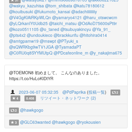
31
@wakyu_kazuhisa
@tom_shibata
@katu78180612
@kouibusuki
@fukumoto_kansai
@adachiiiiiiiiiy
@V4GgKIAiRKpWLQn
@yamaryo4121
@haru_otswcwcm
@yLQrkanIY0Udb25
@taichi_matsu
@OdAoD75600sPt9r
@kozo0511105
@o_taned
@tsubuyakincyu
@Ya_91_
@pts4x2
@undoukieco
@brackkurifu
@hitohira0414
@amtgpamw19
@mswpt
@PTyuki_s
@sQWRKbg9wTV1JGA
@TyamadaPT
@C0RU0q8SYYMUtpQ
@PDcafeonline_m
@y_nakajima675
@TOEMON8 初めまして。 こんなのありました。
https://t.co/HuLoKIDtYR
2023-06-07 05:32:35
@PdPaprika
(
投稿一覧
)
2
リツイート・ネットワーク (2)
4
0.408
@hawkgogo
2
@GLC63wanted
@hawkgogo
@ryokousien
3