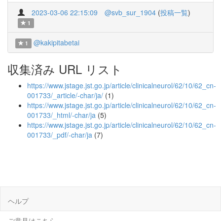
2023-03-06 22:15:09
@svb_sur_1904
(
投稿一覧
)
1
@kakipitabetai
1
収集済み URL リスト
https://www.jstage.jst.go.jp/article/clinicalneurol/62/10/62_cn-
001733/_article/-char/ja/
(1)
https://www.jstage.jst.go.jp/article/clinicalneurol/62/10/62_cn-
001733/_html/-char/ja
(5)
https://www.jstage.jst.go.jp/article/clinicalneurol/62/10/62_cn-
001733/_pdf/-char/ja
(7)
ヘルプ
ご意見はこちら