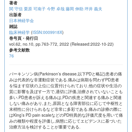
著者
関 守信
栗原 可南子
今野 卓哉
藤岡 伸助
坪井 義夫
出版者
日本神経学会
雑誌
臨床神経学
(
ISSN:0009918X
)
巻号頁・発行日
vol.62, no.10, pp.763-772, 2022 (Released:2022-10-22)
参考文献数
76
パーキンソン病(Parkinson’s disease,以下PDと略記)患者の痛
みは代表的な非運動症状である.痛みは病期を問わずPD患者
を悩ます症状の上位に位置付けられており,他の症状や生活の
質に影響を及ぼす一方で,適切に評価,治療されていないことも
多い.PD患者が訴える痛みは,PDの疾患と関連する痛みと関連
しない痛みがあり,また,原因となる障害部位に応じて中枢性と
末梢性に分けられるなど非常に多彩である.痛みの診療の際に
はKing’s PD pain scaleなどのPD特異的な評価尺度を用いて痛
みの種類や程度を評価し,病態に応じてエビデンスに基づいた
治療方法を検討することが重要である.