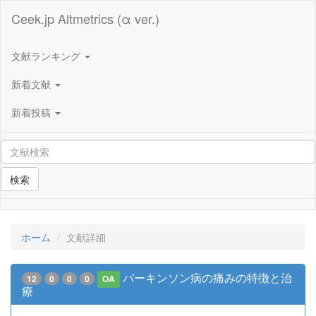
Ceek.jp Altmetrics (α ver.)
文献ランキング
新着文献
新着投稿
検索
ホーム
文献詳細
パーキンソン病の痛みの特徴と治
12
0
0
0
OA
療