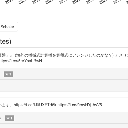
 Scholar
tes)
盤」』 (海外の機械式計算機を算盤式にアレンジしたのかな？) アメ
s://t.co/5erYsaLRwN
3
t.co/IJ0UXETd8k https://t.co/0myHYpAvV5
)
1