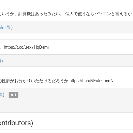
計算機はあったみたい。 個人で使うならパソコンと言えるかもね！https:/
稿一覧
)
//t.co/u4x7HqB4mi
覧
)
かりいただけるだろうか https://t.co/NFukzIucoN
覧
)
1
ntributors)