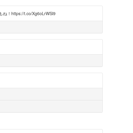
/t.co/Xg6oLrWSl9