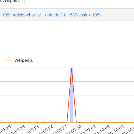
Wikipedia
2_105/_article/-char/ja/
(
info:doi/10.1587/essfr.4.105
)
Wikipedia
2023-10-06
2023-10-09
2023-10
-09-15
2
2023-09-18
2023-09-21
2023-09-24
2023-09-27
2023-09-30
2023-10-03