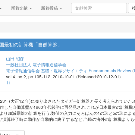
新着文献
新着投稿
国最初の計算機「自働算盤」
山田 昭彦
一般社団法人 電子情報通信学会
電子情報通信学会 基礎・境界ソサイエティ Fundamentals Review
(
vol.4, no.2, pp.105-112, 2010-10-01 (Released:2010-12-01)
11
23年(大正12 年)に売り出されたタイガー計算器と長く考えられていた.
作した自働算盤が1960年代後半に再発見され,これが日本最古の計算
により加減乗除の計算を行う.数値の入力にそろばんの1の珠と5の珠によ
び演算終了時に動作が自動的に終了するなど,当時の海外の計算機よりも