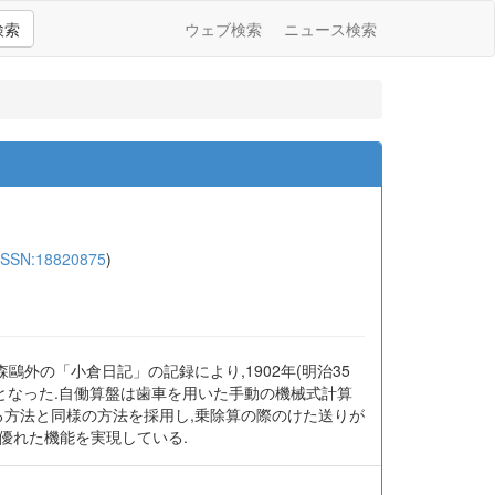
検索
ウェブ検索
ニュース検索
ISSN:18820875
)
森鷗外の「小倉日記」の記録により,1902年(明治35
機となった.自働算盤は歯車を用いた手動の機械式計算
る方法と同様の方法を採用し,乗除算の際のけた送りが
優れた機能を実現している.