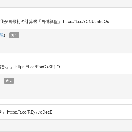
初の計算機「自働算盤」 https://t.co/xCNUJnhuOe
覧
)
1
ps://t.co/EocGxSFjJO
3
://t.co/REy77dDezE