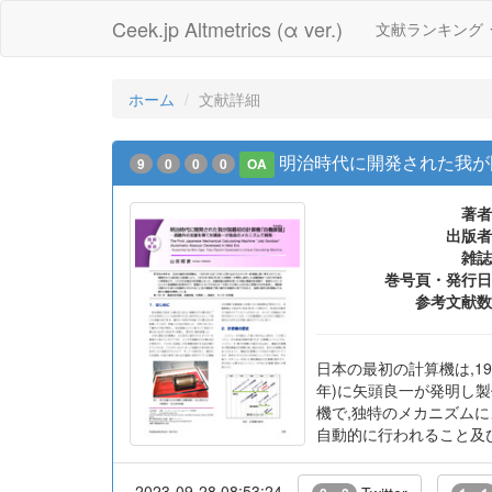
Ceek.jp Altmetrics (α ver.)
文献ランキング
ホーム
文献詳細
明治時代に開発された我が
9
0
0
0
OA
著者
出版者
雑誌
巻号頁・発行日
参考文献数
日本の最初の計算機は,19
年)に矢頭良一が発明し製
機で,独特のメカニズム
自動的に行われること及
2023-09-28 08:53:24