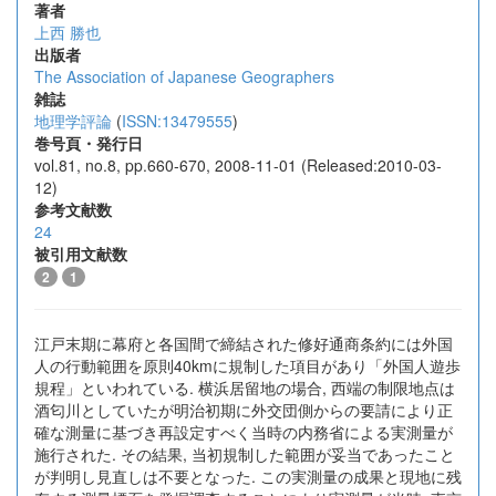
著者
上西 勝也
出版者
The Association of Japanese Geographers
雑誌
地理学評論
(
ISSN:13479555
)
巻号頁・発行日
vol.81, no.8, pp.660-670, 2008-11-01 (Released:2010-03-
12)
参考文献数
24
被引用文献数
2
1
江戸末期に幕府と各国間で締結された修好通商条約には外国
人の行動範囲を原則40kmに規制した項目があり「外国人遊歩
規程」といわれている. 横浜居留地の場合, 西端の制限地点は
酒匂川としていたが明治初期に外交団側からの要請により正
確な測量に基づき再設定すべく当時の内務省による実測量が
施行された. その結果, 当初規制した範囲が妥当であったこと
が判明し見直しは不要となった. この実測量の成果と現地に残