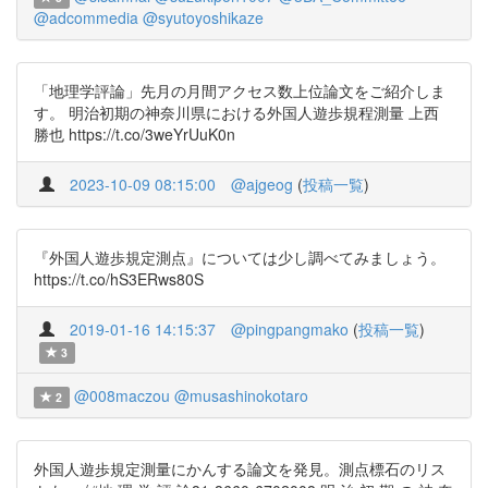
@adcommedia
@syutoyoshikaze
「地理学評論」先月の月間アクセス数上位論文をご紹介しま
す。 明治初期の神奈川県における外国人遊歩規程測量 上西
勝也 https://t.co/3weYrUuK0n
2023-10-09 08:15:00
@ajgeog
(
投稿一覧
)
『外国人遊歩規定測点』については少し調べてみましょう。
https://t.co/hS3ERws80S
2019-01-16 14:15:37
@pingpangmako
(
投稿一覧
)
3
@008maczou
@musashinokotaro
2
外国人遊歩規定測量にかんする論文を発見。測点標石のリス