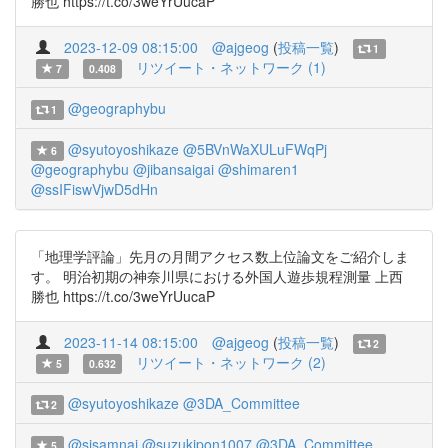
勝也 https://t.co/3weYrUucaP
2023-12-09 08:15:00
@ajgeog
(
投稿一覧
)
1
リツイート・ネットワーク (1)
7
0.408
@geographybu
1
@syutoyoshikaze
@5BVnWaXULuFWqPj
6
@geographybu
@jibansaigai
@shimaren1
@ssIFiswVjwD5dHn
「地理学評論」先月の月間アクセス数上位論文をご紹介しま
す。 明治初期の神奈川県における外国人遊歩規程測量 上西
勝也 https://t.co/3weYrUucaP
2023-11-14 08:15:00
@ajgeog
(
投稿一覧
)
2
リツイート・ネットワーク (2)
5
0.632
@syutoyoshikaze
@3DA_Committee
2
@sisamnai
@suzukipon1007
@3DA_Committee
5