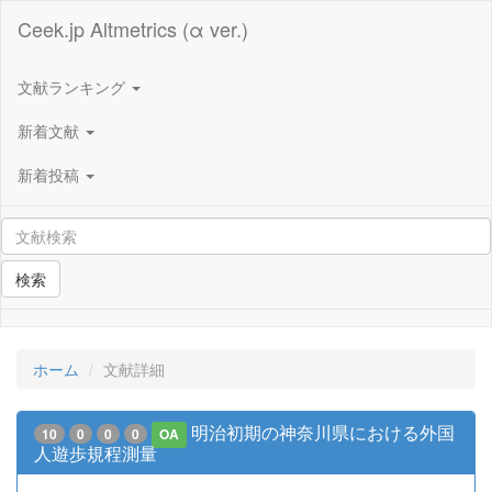
Ceek.jp Altmetrics (α ver.)
文献ランキング
新着文献
新着投稿
検索
ホーム
文献詳細
明治初期の神奈川県における外国
10
0
0
0
OA
人遊歩規程測量