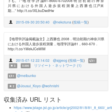
トも。 / “地 理 学 評 論81-8660-6702008 明 治 初 期 の 神 奈
川 県 に お け る 外 国 人 遊 歩 規 程 測 量 上 西 勝 也 江戸末
期…” http://t.co/IXLbuDwdHw
2015-09-30 20:50:40
@nekotuna
(
投稿一覧
)
【地理学評論掲載論文】上西勝也 2008．明治初期の神奈川県
における外国人遊歩規程測量，地理学評論81，660-670．
http://t.co/1MekJCeMIM
2015-07-12 22:14:02
@ajgeog
(
投稿一覧
)
1
リツイート・ネットワーク (1)
3
0.000
@meibunko
1
@Jousui_Koyo
@wohnishi
2
収集済み URL リスト
https://www.jstage.jst.go.jp/article/grj2002/81/8/81_8_660/_arti