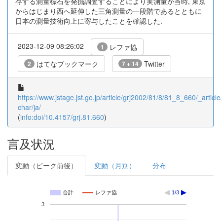
存する測量標石を発掘調査することにより実測量が当時, 東京
からはじまり西へ延伸した三角測量の一段階であるとともに
日本の測量技術向上に寄与したことを確認した.
2023-12-09 08:26:02
レファ協
1
はてなブックマーク
Twitter
2
7 + 14
https://www.jstage.jst.go.jp/article/grj2002/81/8/81_8_660/_article
char/ja/
(
info:doi/10.4157/grj.81.660
)
言及状況
変動（ピーク前後）
変動（月別）
分布
合計
レファ協
1/3
3