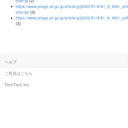
char/ja
(2)
https://www.jstage.jst.go.jp/article/grj2002/81/8/81_8_660/_arti
char/ja/
(5)
https://www.jstage.jst.go.jp/article/grj2002/81/8/81_8_660/_pdf
(3)
ヘルプ
ご意見はこちら
TechTech Inc.